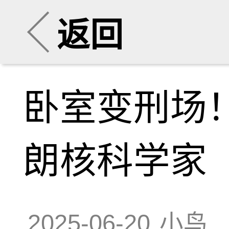
返回
卧室变刑场
朗核科学家
2025-06-20
小鸟