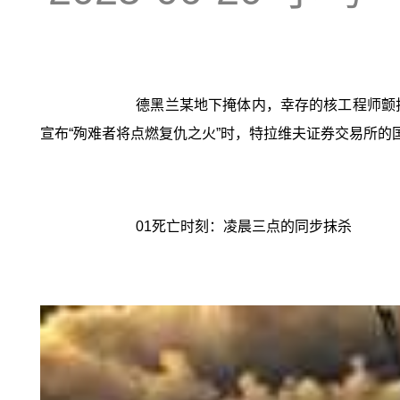
德黑兰某地下掩体内，幸存的核工程师颤
宣布“殉难者将点燃复仇之火”时，特拉维夫证券交易所的
01死亡时刻：凌晨三点的同步抹杀