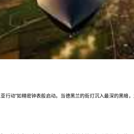
列“纳尼亚行动”如精密钟表般启动。当德黑兰的街灯沉入最深的黑