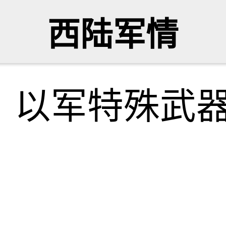
西陆军情
！以军特殊武