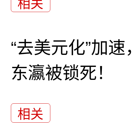
相关
“去美元化”加
东瀛被锁死！
相关