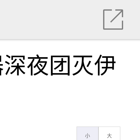
器深夜团灭伊
小
大