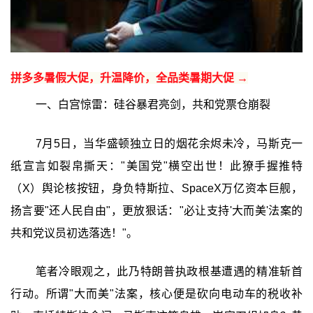
拼多多暑假大促，升温降价，全品类暑期大促 →
一、白宫惊雷：硅谷暴君亮剑，共和党票仓崩裂
7月5日，当华盛顿独立日的烟花余烬未冷，马斯克一
纸宣言如裂帛撕天："美国党"横空出世！此獠手握推特
（X）舆论核按钮，身负特斯拉、SpaceX万亿资本巨舰，
扬言要"还人民自由"，更放狠话："必让支持'大而美'法案的
共和党议员初选落选！"。
笔者冷眼观之，此乃特朗普执政根基遭遇的精准斩首
行动。所谓"大而美"法案，核心便是砍向电动车的税收补