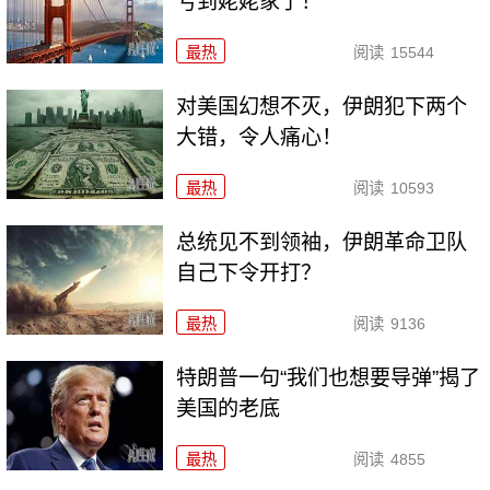
亏到姥姥家了！
最热
阅读
15544
对美国幻想不灭，伊朗犯下两个
大错，令人痛心！
最热
阅读
10593
总统见不到领袖，伊朗革命卫队
自己下令开打？
最热
阅读
9136
特朗普一句“我们也想要导弹”揭了
美国的老底
最热
阅读
4855