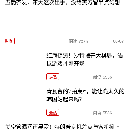
五箭齐发：东大这次出手，没给美方留半点幻想
08-07
最热
阅读
7025
红海惊涛！沙特摆开大棋局，猫
鼠游戏才刚开场
最热
阅读
5956
青瓦台的\"拍桌\"，能让跪太久的
韩国站起来吗？
最热
阅读
5586
美空管漏洞再暴露！特朗普专机差点与客机撞上