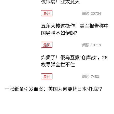
夜作废！亚太变天
最热
阅读
20734
五角大楼这操作！美军报告称中
国导弹不如伊朗？
最热
阅读
10719
炸疯了！俄乌互掀“仓库战”，28
枚导弹全拦不住
最热
阅读
7453
一张纸条引发血案：美国为何要替日本“托底”？