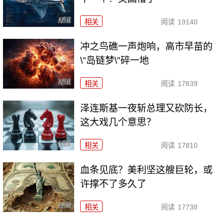
相关
阅读
19140
冲之鸟礁一声炮响，高市早苗的
\"岛链梦\"碎一地
相关
阅读
17839
泽连斯基一夜斩总理又砍防长，
这大戏几个意思？
相关
阅读
17810
血条见底？美利坚这艘巨轮，或
许撑不了多久了
相关
阅读
17738