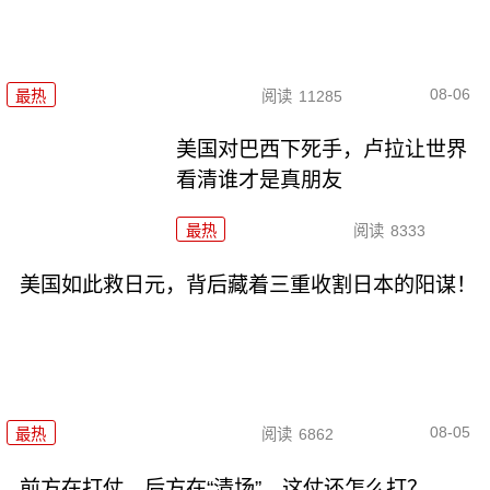
08-06
最热
阅读
11285
美国对巴西下死手，卢拉让世界
看清谁才是真朋友
最热
阅读
8333
美国如此救日元，背后藏着三重收割日本的阳谋！
08-05
最热
阅读
6862
前方在打仗，后方在“清场”，这仗还怎么打？