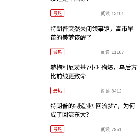
最热
阅读
13101
特朗普突然关闭领事馆，高市早
苗的美梦该醒了
最热
阅读
11187
赫梅利尼茨基7小时殉爆，乌后方
比前线更致命
最热
阅读
8412
特朗普的制造业\"回流梦\"，为何
成了回流东大？
最热
阅读
7951