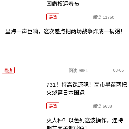
国霸权遮羞布
最热
阅读
11750
里海一声巨响，这次差点把两场战争炸成一锅粥！
08-05
最热
阅读
9654
731！特高课还魂！高市早苗两把
火烧穿日本国运
最热
阅读
5638
灭人种？以色列这波操作，连特
朗普面子都敢踩！