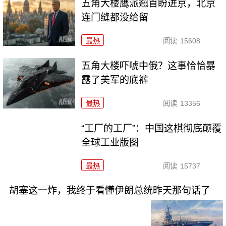
五角大楼鹰派翘首盼进京，北京
连门缝都没给留
最热
阅读
15608
五角大楼吓唬中俄？这事恰恰暴
露了美军的底裤
最热
阅读
13356
“工厂的工厂”：中国这棋彻底颠覆
全球工业版图
最热
阅读
15737
胡塞这一炸，我终于看懂伊朗总统昨天那句话了