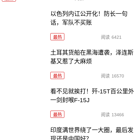
以色列内讧公开化！防长一句
话，军队不买账
最热
阅读
6421
土耳其货船在黑海遭袭，泽连斯
基又惹了大麻烦
最热
阅读
16570
看不见就挨打！歼-15T百公里外
一剑封喉F-15J
最热
阅读
13466
印度满世界绕了一大圈，最后发
现还是中国好？