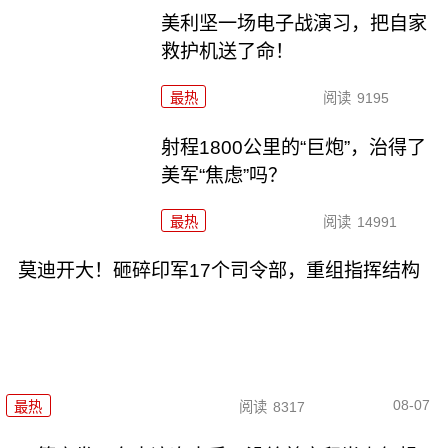
美利坚一场电子战演习，把自家
救护机送了命！
最热
阅读
9195
射程1800公里的“巨炮”，治得了
美军“焦虑”吗？
最热
阅读
14991
莫迪开大！砸碎印军17个司令部，重组指挥结构
08-07
最热
阅读
8317