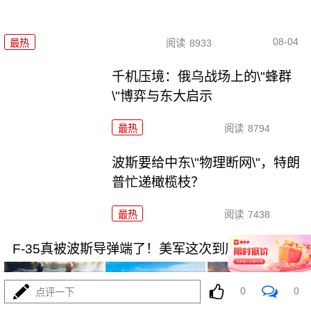
08-04
最热
阅读
8933
千机压境：俄乌战场上的\"蜂群
\"博弈与东大启示
最热
阅读
8794
波斯要给中东\"物理断网\"，特朗
普忙递橄榄枝？
最热
阅读
7438
F-35真被波斯导弹端了！美军这次到底输在哪
0
0
点评一下