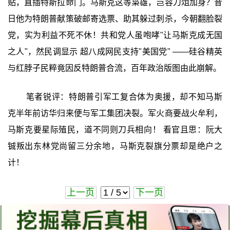
贴，直插特斯拉命门。马斯克这等枭雄，岂容刀俎加身？昔
日他为特朗普献策破邮寄选票、助其躲过刺杀，今朝翻脸裂
党，实为利益不死不休！共和党人虽咆哮"让马斯克成无国
之人"，然民调显示 超八成网民支持"美国党" ——硅谷精英
与红脖子民粹竟因反特朗普合流，百年政治版图由此崩解。
笔者锐评：特朗普引军工复合体为奥援，却不知马斯
克半年前访华归来便与军工集团决裂。军火商要战火牟利，
马斯克要星际殖民，道不同则刀兵相向！ 看官且思：阮大
铖叛出东林党尚留三分余地，马斯克裂旗分票却是绝户之
计！
上一页
下一页