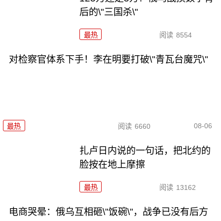
后的\"三国杀\"
最热
阅读
8554
对检察官体系下手！李在明要打破\"青瓦台魔咒\"
08-06
最热
阅读
6660
扎卢日内说的一句话，把北约的
脸按在地上摩擦
最热
阅读
13162
电商哭晕：俄乌互相砸\"饭碗\"，战争已没有后方