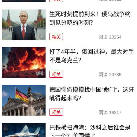
生死时刻提前到来！俄乌战争终
到见分晓的时刻？
相关
阅读
23264
打了4年半，俄回过神，最大对手
不是乌克兰？
相关
阅读
20785
德国偷偷摸摸找中国“命门”，这牙
呲得起来吗？
相关
阅读
19317
巴铁横扫海湾：沙科之后谁会是
下一个？美国懵了