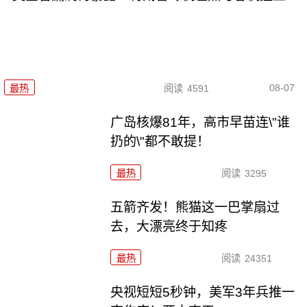
08-07
最热
阅读
4591
广岛核爆81年，高市早苗连\"谁
扔的\"都不敢提！
最热
阅读
3295
五箭齐发！熊猫这一巴掌扇过
去，大漂亮终于知疼
最热
阅读
24351
央视短短5秒钟，美军3年兵推一