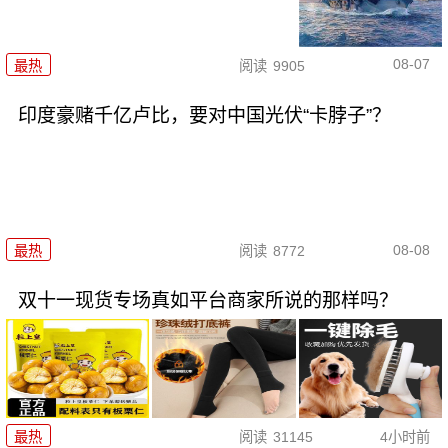
08-07
最热
阅读
9905
印度豪赌千亿卢比，要对中国光伏“卡脖子”？
08-08
最热
阅读
8772
双十一现货专场真如平台商家所说的那样吗？
最热
阅读
31145
4小时前