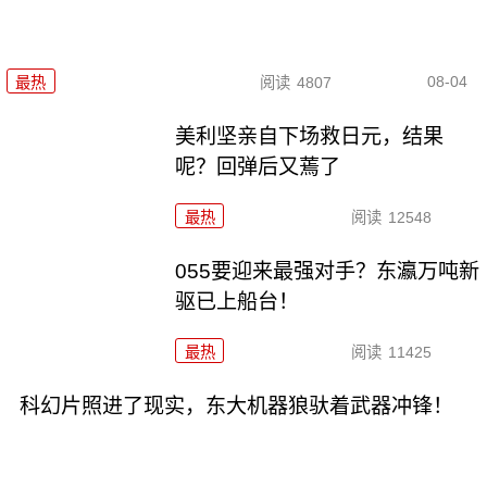
08-04
最热
阅读
4807
美利坚亲自下场救日元，结果
呢？回弹后又蔫了
最热
阅读
12548
055要迎来最强对手？东瀛万吨新
驱已上船台！
最热
阅读
11425
科幻片照进了现实，东大机器狼驮着武器冲锋！