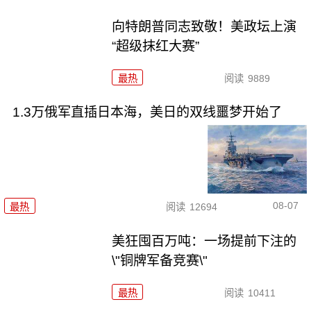
向特朗普同志致敬！美政坛上演
“超级抹红大赛”
最热
阅读
9889
1.3万俄军直插日本海，美日的双线噩梦开始了
08-07
最热
阅读
12694
美狂囤百万吨：一场提前下注的
\"铜牌军备竞赛\"
最热
阅读
10411