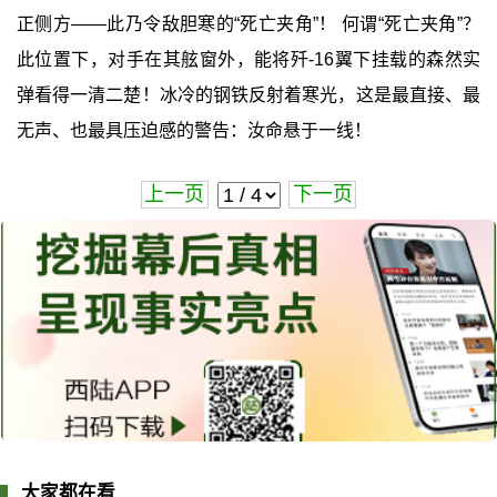
正侧方——此乃令敌胆寒的“死亡夹角”！ 何谓“死亡夹角”？
此位置下，对手在其舷窗外，能将歼-16翼下挂载的森然实
弹看得一清二楚！冰冷的钢铁反射着寒光，这是最直接、最
无声、也最具压迫感的警告：汝命悬于一线！
上一页
下一页
大家都在看