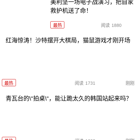
美利坚一场电子战演习，把自家
救护机送了命！
最热
阅读
1880
红海惊涛！沙特摆开大棋局，猫鼠游戏才刚开场
最热
阅读
1731
刚刚
青瓦台的\"拍桌\"，能让跪太久的韩国站起来吗？