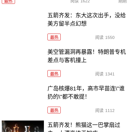
最热
阅读
1622
刚刚
五箭齐发：东大这次出手，没给
美方留半点幻想
最热
阅读
1550
美空管漏洞再暴露！特朗普专机
差点与客机撞上
最热
阅读
1341
广岛核爆81年，高市早苗连\"谁
扔的\"都不敢提！
最热
阅读
1112
五箭齐发！熊猫这一巴掌扇过