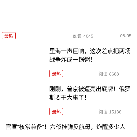
08-05
最热
阅读
4045
里海一声巨响，这次差点把两场
战争炸成一锅粥！
最热
阅读
8688
刚刚，普京被逼亮出底牌！俄罗
斯要干大事了！
最热
阅读
15136
官宣“核常兼备”！六爷挂弹反航母，炸醒多少人