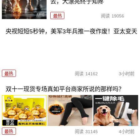
去，大漂亮终于知疼
最热
阅读
19056
央视短短5秒钟，美军3年兵推一夜作废！亚太变天
最热
阅读
14162
3小时前
双十一现货专场真如平台商家所说的那样吗？
最热
阅读
31145
4小时前