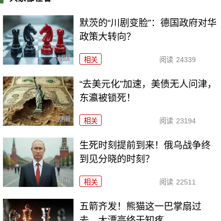
默茨的“川剧变脸”：德国政府对华
政策大转向？
相关
阅读
24339
“去美元化”加速，美债无人问津，
东瀛被锁死！
相关
阅读
23194
生死时刻提前到来！俄乌战争终
到见分晓的时刻？
相关
阅读
22511
五箭齐发！熊猫这一巴掌扇过
去，大漂亮终于知疼