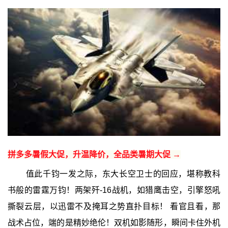
拼多多暑假大促，升温降价，全品类暑期大促 →
值此千钧一发之际，东大长空卫士的回应，堪称教科
书般的雷霆万钧！两架歼-16战机，如猎鹰击空，引擎怒吼
撕裂云层，以迅雷不及掩耳之势直扑目标！ 看官且看，那
战术占位，端的是精妙绝伦！双机如影随形，瞬间卡住外机