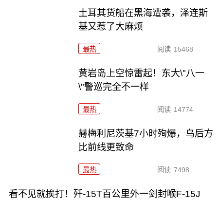
土耳其货船在黑海遭袭，泽连斯
基又惹了大麻烦
最热
阅读
15468
黄岩岛上空惊雷起！东大\"八一
\"警巡完全不一样
最热
阅读
14774
赫梅利尼茨基7小时殉爆，乌后方
比前线更致命
最热
阅读
7498
看不见就挨打！歼-15T百公里外一剑封喉F-15J