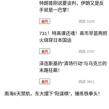
特朗普刚说要谈判，伊朗又是反
手就是一巴掌！
最热
阅读
5183
731！特高课还魂！高市早苗两把
火烧穿日本国运
最热
阅读
4797
泽连斯基的“清场行动”与乌克兰的
末路狂飙！
最热
阅读
3821
南海6天禁航，东大摆下“阳谋棋”，锤炼铁拳头！