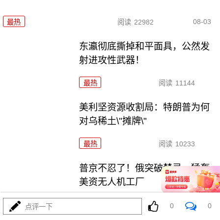
08-03
最热
阅读
22982
东瀛彻底撕掉和平面具，公然发
射进攻性武器！
最热
阅读
11144
美利坚资源收割局：特朗普为何
对乌稀土\"摊牌\"
最热
阅读
10233
普京不忍了！俄突破禁忌，猛轰
美资无人机工厂
最热
阅读
8713
0
0
点评一下