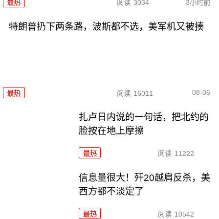
最热
阅读
3034
3小时前
特朗普扔下两条路，波斯都不选，美军机又被揍
08-06
最热
阅读
16011
扎卢日内说的一句话，把北约的
脸按在地上摩擦
最热
阅读
11222
信息量很大！歼20越肩反杀，美
西方都不淡定了
最热
阅读
10542