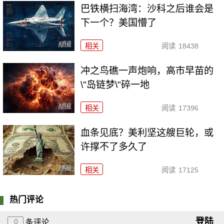
巴铁横扫海湾：沙科之后谁会是
下一个？美国懵了
相关
阅读
18438
冲之鸟礁一声炮响，高市早苗的
\"岛链梦\"碎一地
相关
阅读
17396
血条见底？美利坚这艘巨轮，或
许撑不了多久了
相关
阅读
17125
热门评论
登陆
0
条评论