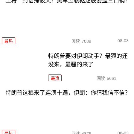
上将一封信捅破天！美军五艘驱逐舰要盖三口锅！
08-03
最热
阅读
7089
特朗普要对伊朗动手？最狠的还
没来，最骚的来了
最热
阅读
5661
特朗普这狼来了连演十遍，伊朗：你猜我信不信？
08-03
最热
阅读
4875