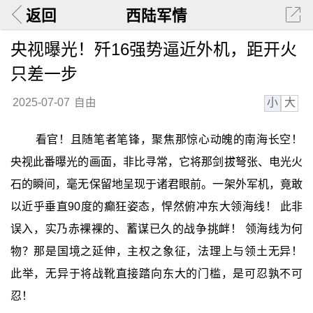
返回
西陆军情
央视曝光！歼16强势逼近外机，距开火
只差一步
小
大
2025-07-07
自由
看官！且随笔者笔锋，聚焦那惊心动魄的南海长空！
央视此番曝光的画面，非比寻常，它将那剑拔弩张、电光火
石的瞬间，毫无保留地呈现于诸君眼前。一架外军机，竟敢
以近乎垂直90度的癫狂姿态，悍然俯冲东大领海线！ 此非
误入，实乃赤裸裸的、蓄谋已久的战争挑衅！ 领海线为何
物？那是国境之延伸，主权之象征，法理上与领土无异！
此举，无异于将战靴直接踏向东大的门槛，是可忍孰不可
忍！