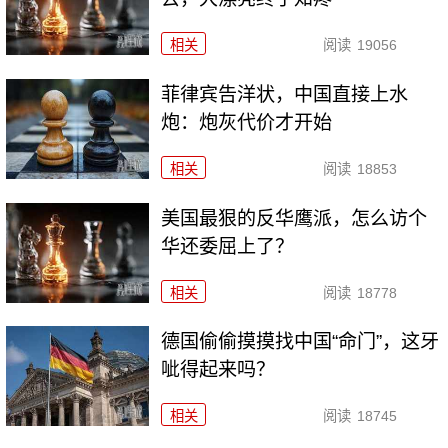
相关
阅读
19056
菲律宾告洋状，中国直接上水
炮：炮灰代价才开始
相关
阅读
18853
美国最狠的反华鹰派，怎么访个
华还委屈上了？
相关
阅读
18778
德国偷偷摸摸找中国“命门”，这牙
呲得起来吗？
相关
阅读
18745