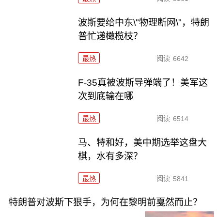
波斯要给中东\"物理断网\"，特朗
普忙递橄榄枝？
最热
阅读
6642
F-35真被波斯导弹端了！美军这
次到底输在哪
最热
阅读
6514
马、特和好，美中期选举这盘大
棋，水有多深？
最热
阅读
5841
特朗普对波斯下狠手，为何在黎明前戛然而止？