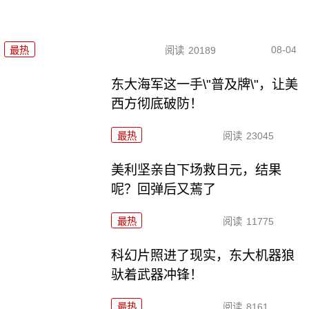
08-04
最热
阅读
20189
东大海军这一手\"普及牌\"，让美
西方彻底破防！
最热
阅读
23045
美利坚亲自下场救日元，结果
呢？回弹后又蔫了
最热
阅读
11775
科幻片照进了现实，东大机器狼
驮着武器冲锋！
最热
阅读
8161