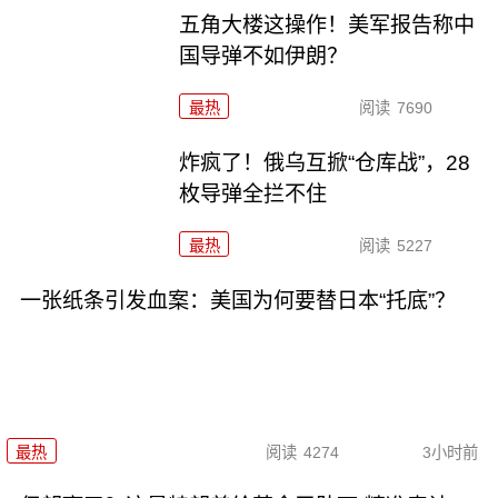
五角大楼这操作！美军报告称中
国导弹不如伊朗？
最热
阅读
7690
炸疯了！俄乌互掀“仓库战”，28
枚导弹全拦不住
最热
阅读
5227
一张纸条引发血案：美国为何要替日本“托底”？
最热
阅读
4274
3小时前