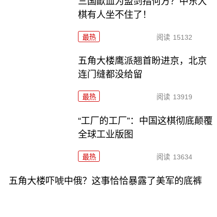
三国歃血为盟剑指何方？中东大
棋有人坐不住了！
最热
阅读
15132
五角大楼鹰派翘首盼进京，北京
连门缝都没给留
最热
阅读
13919
“工厂的工厂”：中国这棋彻底颠覆
全球工业版图
最热
阅读
13634
五角大楼吓唬中俄？这事恰恰暴露了美军的底裤