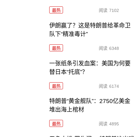
最热
阅读
7102
伊朗赢了？这是特朗普给革命卫
队下“精准毒计”
最热
阅读
6348
一张纸条引发血案：美国为何要
替日本“托底”？
最热
阅读
6174
特朗普“黄金舰队”：2750亿美金
堆出海上棺材
最热
阅读
4895