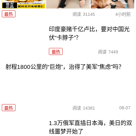
最热
阅读
31145
4小时前
印度豪赌千亿卢比，要对中国光
伏“卡脖子”？
最热
阅读
7449
射程1800公里的“巨炮”，治得了美军“焦虑”吗？
08-07
最热
阅读
14381
1.3万俄军直插日本海，美日的双
线噩梦开始了