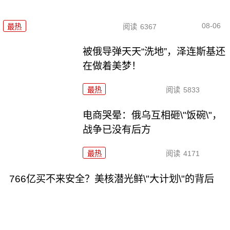
08-06
最热
阅读
6367
被俄导弹天天“洗地”，泽连斯基还
在做着美梦！
最热
阅读
5833
电商哭晕：俄乌互相砸\"饭碗\"，
战争已没有后方
最热
阅读
4171
766亿买不来安全？美核潜光鲜\"大计划\"的背后