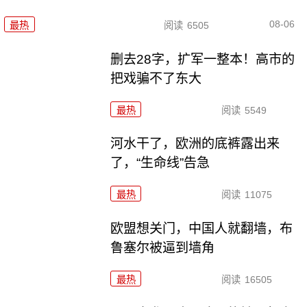
08-06
最热
阅读
6505
删去28字，扩军一整本！高市的
把戏骗不了东大
最热
阅读
5549
河水干了，欧洲的底裤露出来
了，“生命线”告急
最热
阅读
11075
欧盟想关门，中国人就翻墙，布
鲁塞尔被逼到墙角
最热
阅读
16505