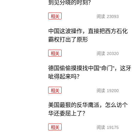
到见分晓的时刻？
相关
阅读
23093
中国这波操作，直接把西方石化
霸权打出了原形
相关
阅读
20320
德国偷偷摸摸找中国“命门”，这牙
呲得起来吗？
相关
阅读
19200
美国最狠的反华鹰派，怎么访个
华还委屈上了？
相关
阅读
19175