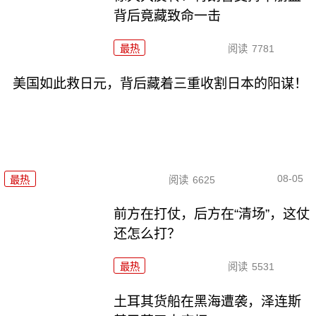
背后竟藏致命一击
最热
阅读
7781
美国如此救日元，背后藏着三重收割日本的阳谋！
08-05
最热
阅读
6625
前方在打仗，后方在“清场”，这仗
还怎么打？
最热
阅读
5531
土耳其货船在黑海遭袭，泽连斯