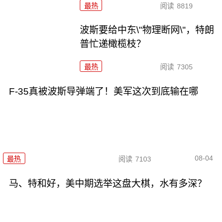
最热
阅读
8819
波斯要给中东\"物理断网\"，特朗
普忙递橄榄枝？
最热
阅读
7305
F-35真被波斯导弹端了！美军这次到底输在哪
08-04
最热
阅读
7103
马、特和好，美中期选举这盘大棋，水有多深？