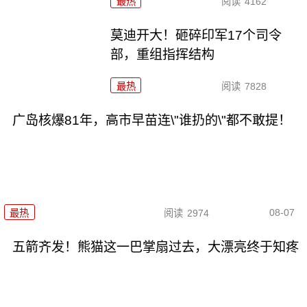
最热
阅读
4162
莫迪开大！砸碎印军17个司令
部，重组指挥结构
最热
阅读
7828
广岛核爆81年，高市早苗连\"谁扔的\"都不敢提！
08-07
最热
阅读
2974
五箭齐发！熊猫这一巴掌扇过去，大漂亮终于知疼