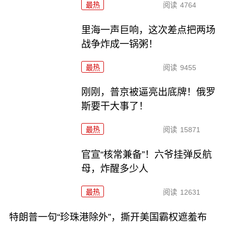
最热
阅读
4764
里海一声巨响，这次差点把两场
战争炸成一锅粥！
最热
阅读
9455
刚刚，普京被逼亮出底牌！俄罗
斯要干大事了！
最热
阅读
15871
官宣“核常兼备”！六爷挂弹反航
母，炸醒多少人
最热
阅读
12631
特朗普一句“珍珠港除外”，撕开美国霸权遮羞布