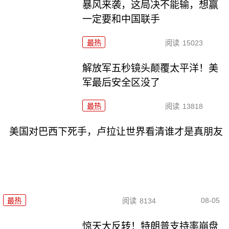
暴风来袭，这局决不能输，想赢
一定要和中国联手
最热
阅读
15023
解放军五秒镜头颠覆太平洋！美
军最后安全区没了
最热
阅读
13818
美国对巴西下死手，卢拉让世界看清谁才是真朋友
08-05
最热
阅读
8134
惊天大反转！特朗普支持率崩盘