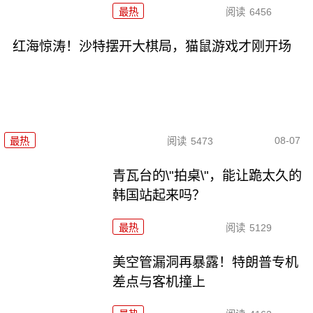
最热
阅读
6456
红海惊涛！沙特摆开大棋局，猫鼠游戏才刚开场
08-07
最热
阅读
5473
青瓦台的\"拍桌\"，能让跪太久的
韩国站起来吗？
最热
阅读
5129
美空管漏洞再暴露！特朗普专机
差点与客机撞上