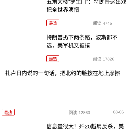
五角大楼“罗生门”：特朗普这出戏
把全世界演懵
最热
阅读
4745
特朗普扔下两条路，波斯都不
选，美军机又被揍
最热
阅读
17826
扎卢日内说的一句话，把北约的脸按在地上摩擦
08-06
最热
阅读
12863
信息量很大！歼20越肩反杀，美