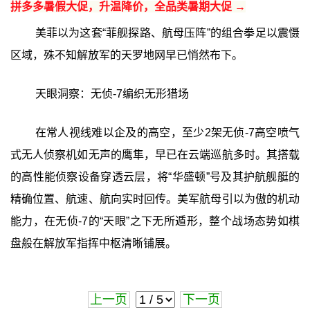
拼多多暑假大促，升温降价，全品类暑期大促 →
美菲以为这套“菲舰探路、航母压阵”的组合拳足以震慑
区域，殊不知解放军的天罗地网早已悄然布下。
天眼洞察：无侦-7编织无形猎场
在常人视线难以企及的高空，至少2架无侦-7高空喷气
式无人侦察机如无声的鹰隼，早已在云端巡航多时。其搭载
的高性能侦察设备穿透云层，将“华盛顿”号及其护航舰艇的
精确位置、航速、航向实时回传。美军航母引以为傲的机动
能力，在无侦-7的“天眼”之下无所遁形，整个战场态势如棋
盘般在解放军指挥中枢清晰铺展。
上一页
下一页