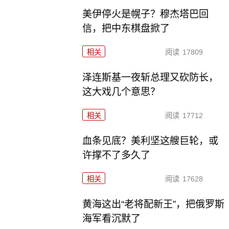
美伊停火是幌子？穆杰塔巴回
信，把中东棋盘掀了
相关
阅读
17809
泽连斯基一夜斩总理又砍防长，
这大戏几个意思？
相关
阅读
17712
血条见底？美利坚这艘巨轮，或
许撑不了多久了
相关
阅读
17628
黄海这出“老将配新王”，把俄罗斯
海军看沉默了