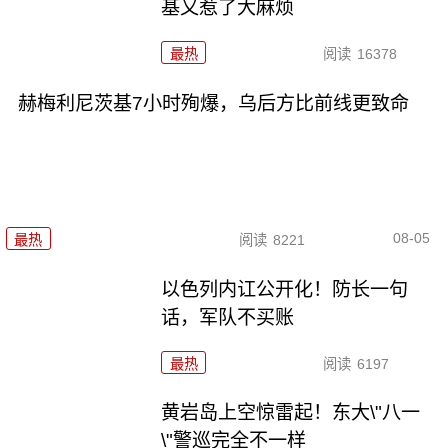
基又惹了大麻烦
最热
阅读
16378
赫梅利尼茨基7小时殉爆，乌后方比前线更致命
08-05
最热
阅读
8221
以色列内讧公开化！防长一句
话，军队不买账
最热
阅读
6197
黄岩岛上空惊雷起！东大\"八一
\"警巡完全不一样