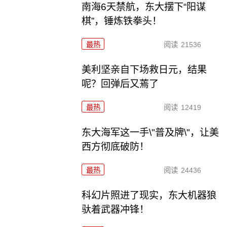
南海6天禁航，东大摆下“阳谋
棋”，锤炼铁拳头！
最热
阅读
21536
美利坚亲自下场救日元，结果
呢？回弹后又蔫了
最热
阅读
12419
东大海军这一手\"普及牌\"，让美
西方彻底破防！
最热
阅读
24436
科幻片照进了现实，东大机器狼
驮着武器冲锋！