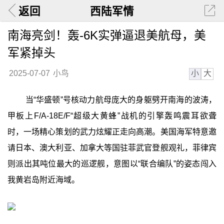
返回
西陆军情
南海亮剑！轰-6K实弹逼退美航母，美
军紧掉头
小
大
2025-07-07
小鸟
当“华盛顿”号核动力航母庞大的身躯劈开南海的波涛，
甲板上F/A-18E/F“超级大黄蜂”战机的引擎轰鸣震耳欲聋
时，一场精心策划的武力炫耀正走向高潮。美国海军特意邀
请日本、澳大利亚、加拿大等国驻菲武官登舰观礼，菲律宾
则派出其吨位最大的巡逻舰，意图以“联合编队”的姿态闯入
我黄岩岛附近海域。