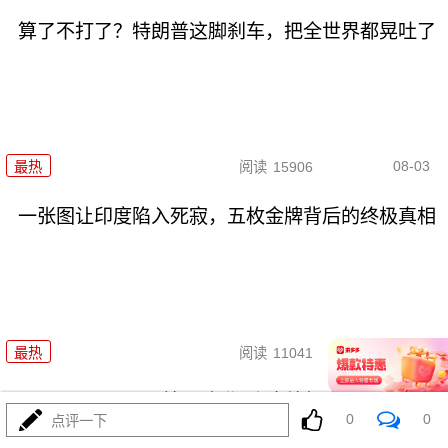
算了不打了？特朗普这脚刹车，把全世界都晃吐了
08-03
最热
阅读
15906
一张图让印度陷入死寂，五枚金牌背后的终极真相
08-03
最热
阅读
11041
美国踏进3个大坑把自己埋了！恐
0
0
点评一下
怕一个都爬不出