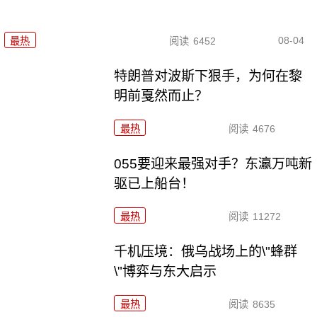
08-04
最热
阅读
6452
特朗普对波斯下狠手，为何在黎
明前戛然而止？
最热
阅读
4676
055要迎来最强对手？东瀛万吨新
驱已上船台！
最热
阅读
11272
千机压境：俄乌战场上的\"蜂群
\"博弈与东大启示
最热
阅读
8635