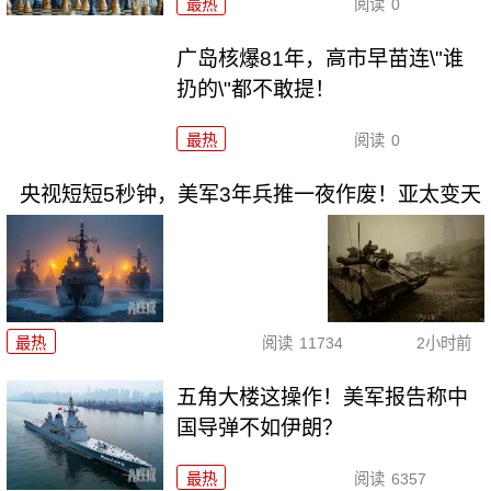
最热
阅读
0
广岛核爆81年，高市早苗连\"谁
扔的\"都不敢提！
最热
阅读
0
央视短短5秒钟，美军3年兵推一夜作废！亚太变天
最热
阅读
11734
2小时前
五角大楼这操作！美军报告称中
国导弹不如伊朗？
最热
阅读
6357