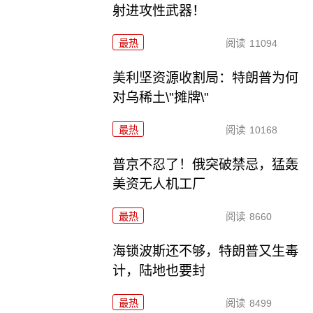
射进攻性武器！
最热
阅读
11094
美利坚资源收割局：特朗普为何
对乌稀土\"摊牌\"
最热
阅读
10168
普京不忍了！俄突破禁忌，猛轰
美资无人机工厂
最热
阅读
8660
海锁波斯还不够，特朗普又生毒
计，陆地也要封
最热
阅读
8499