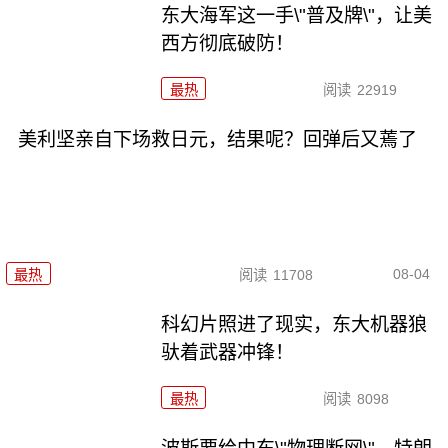
东大海军这一手\"普及牌\"，让美
西方彻底破防！
最热
阅读
22919
美利坚亲自下场救日元，结果呢？回弹后又蔫了
08-04
最热
阅读
11708
科幻片照进了现实，东大机器狼
驮着武器冲锋！
最热
阅读
8098