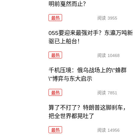
明前戛然而止？
最热
阅读
3955
055要迎来最强对手？东瀛万吨新
驱已上船台！
最热
阅读
10468
千机压境：俄乌战场上的\"蜂群
\"博弈与东大启示
最热
阅读
7851
算了不打了？特朗普这脚刹车，
把全世界都晃吐了
最热
阅读
14956