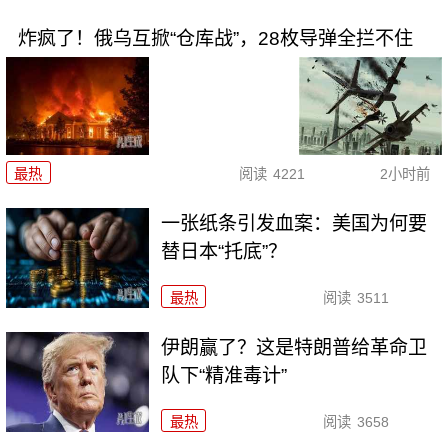
炸疯了！俄乌互掀“仓库战”，28枚导弹全拦不住
最热
阅读
4221
2小时前
一张纸条引发血案：美国为何要
替日本“托底”？
最热
阅读
3511
伊朗赢了？这是特朗普给革命卫
队下“精准毒计”
最热
阅读
3658