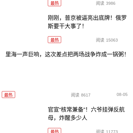
最热
阅读
3986
刚刚，普京被逼亮出底牌！俄罗
斯要干大事了！
最热
阅读
15063
里海一声巨响，这次差点把两场战争炸成一锅粥！
08-05
最热
阅读
8617
官宣“核常兼备”！六爷挂弹反航
母，炸醒多少人
最热
阅读
11773