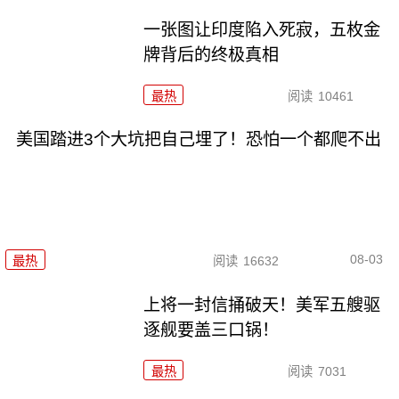
一张图让印度陷入死寂，五枚金
牌背后的终极真相
最热
阅读
10461
美国踏进3个大坑把自己埋了！恐怕一个都爬不出
08-03
最热
阅读
16632
上将一封信捅破天！美军五艘驱
逐舰要盖三口锅！
最热
阅读
7031