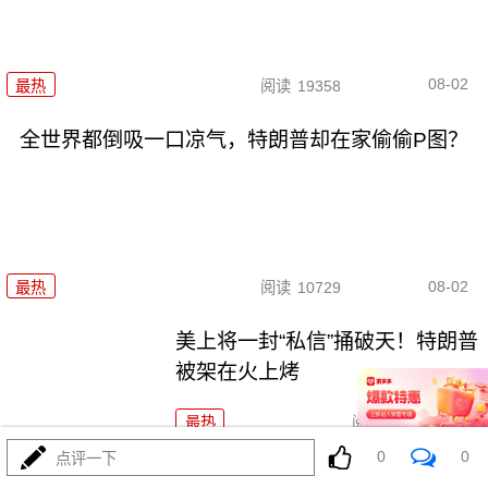
08-02
最热
阅读
19358
全世界都倒吸一口凉气，特朗普却在家偷偷P图？
08-02
最热
阅读
10729
美上将一封“私信”捅破天！特朗普
被架在火上烤
最热
阅读
9410
0
0
点评一下
两大命门决定美国退无可退，伊