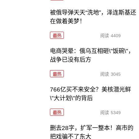
被俄导弹天天“洗地”，泽连斯基还
在做着美梦！
最热
阅读
4409
电商哭晕：俄乌互相砸\"饭碗\"，
战争已没有后方
最热
阅读
3045
766亿买不来安全？美核潜光鲜
\"大计划\"的背后
最热
阅读
5349
删去28字，扩军一整本！高市的
把戏骗不了东大