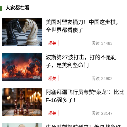
大家都在看
美国对盟友捅刀！中国这步棋，
全世界都看傻了
相关
阅读
34483
波斯第27波打击，打的不是靶
子，是美利坚命门
相关
阅读
24902
阿塞拜疆飞行员夸赞“枭龙”：比比
F-16强多了！
相关
阅读
23147