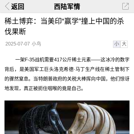
返回
西陆军情
稀土博弈：当美印“赢学”撞上中国的杀
伐果断
小
大
2025-07-07
小鸟
一架F-35战机需要417公斤稀土元素——这冰冷的数字
背后，是美国军工巨头洛克希德·马丁生产线在稀土管制下
的骤然窒息。当特朗普政府的关税大棒挥向中国，他们惊讶
地发现，真正被扼住咽喉的竟是自己。