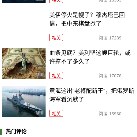
美伊停火是幌子？穆杰塔巴回
信，把中东棋盘掀了
相关
阅读
17239
血条见底？美利坚这艘巨轮，或
许撑不了多久了
相关
阅读
17076
黄海这出“老将配新王”，把俄罗斯
海军看沉默了
相关
阅读
15960
热门评论