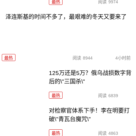
最热
阅读
9974
泽连斯基的时间不多了，最艰难的冬天又要来了
最热
阅读
8944
4小时前
125万还是5万？俄乌战损数字背
后的\"三国杀\"
最热
阅读
6839
对检察官体系下手！李在明要打
破\"青瓦台魔咒\"
最热
阅读
4863