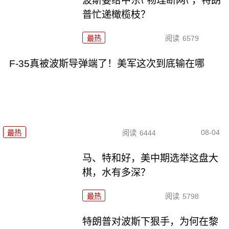
波斯要给中东\"物理断网\"，特朗
普忙递橄榄枝？
最热
阅读
6579
F-35真被波斯导弹端了！美军这次到底输在哪
08-04
最热
阅读
6444
马、特和好，美中期选举这盘大
棋，水有多深？
最热
阅读
5798
特朗普对波斯下狠手，为何在黎