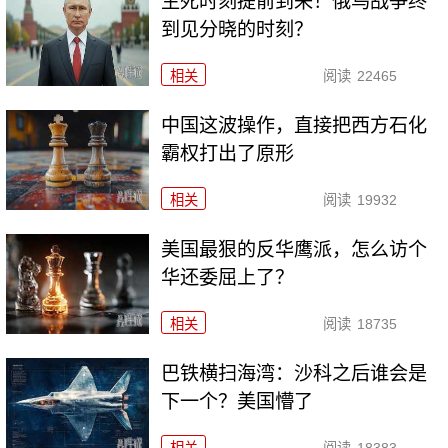
生死时刻提前到来！俄乌战争终
到见分晓的时刻？
相关
阅读
22465
中国这波操作，直接把西方石化
霸权打出了原形
相关
阅读
19932
美国最狠的反华鹰派，怎么访个
华还委屈上了？
相关
阅读
18735
巴铁横扫海湾：沙科之后谁会是
下一个？美国懵了
相关
阅读
18383