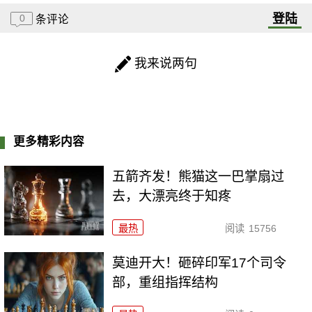
登陆
0
条评论
我来说两句
更多精彩内容
五箭齐发！熊猫这一巴掌扇过
去，大漂亮终于知疼
最热
阅读
15756
莫迪开大！砸碎印军17个司令
部，重组指挥结构