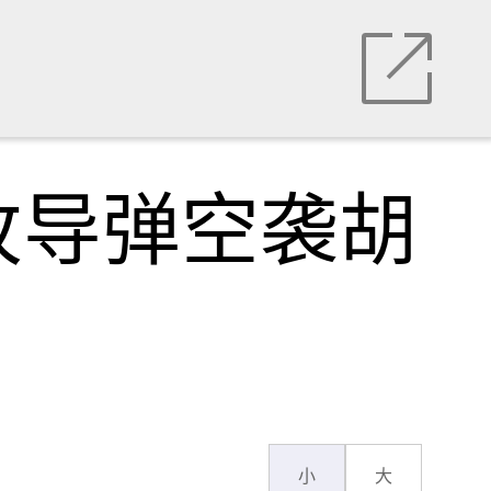
枚导弹空袭胡
小
大