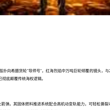
般扑向希腊货轮"导师号"，红海烈焰中万吨巨轮倾覆的镜头，与
已彻底颠覆传统海权逻辑。
通火箭弹。其固体燃料推进系统配合高机动变轨能力，可轻松撕裂