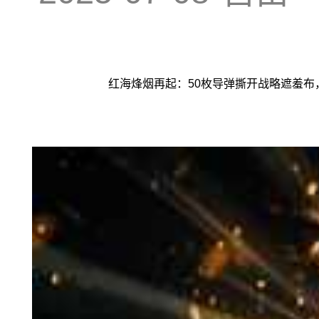
红海烽烟再起：50枚导弹撕开战略遮羞