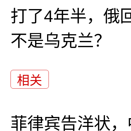
打了4年半，俄
不是乌克兰？
相关
菲律宾告洋状，