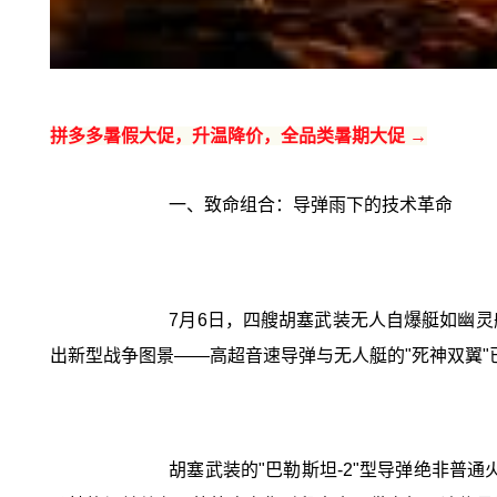
拼多多暑假大促，升温降价，全品类暑期大促 →
一、致命组合：导弹雨下的技术革命
7月6日，四艘胡塞武装无人自爆艇如幽灵
出新型战争图景——高超音速导弹与无人艇的"死神双翼"
胡塞武装的"巴勒斯坦-2"型导弹绝非普