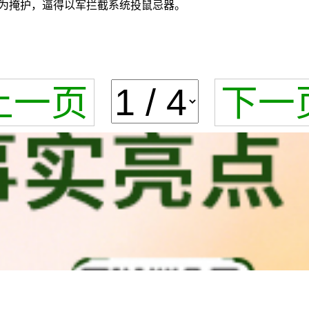
为掩护，逼得以军拦截系统投鼠忌器。
上一页
下一