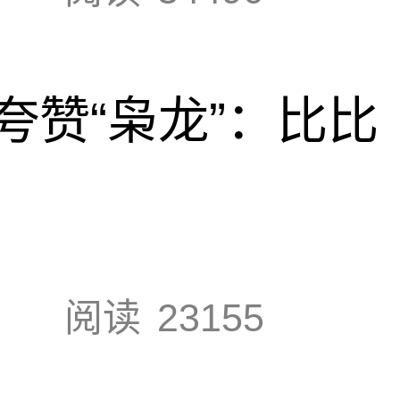
夸赞“枭龙”：比比
阅读
23155