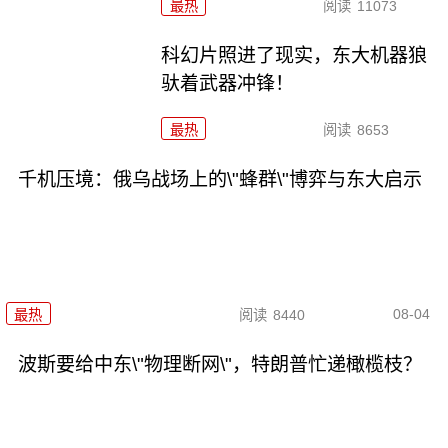
最热
阅读
11073
科幻片照进了现实，东大机器狼
驮着武器冲锋！
最热
阅读
8653
千机压境：俄乌战场上的\"蜂群\"博弈与东大启示
08-04
最热
阅读
8440
波斯要给中东\"物理断网\"，特朗普忙递橄榄枝？