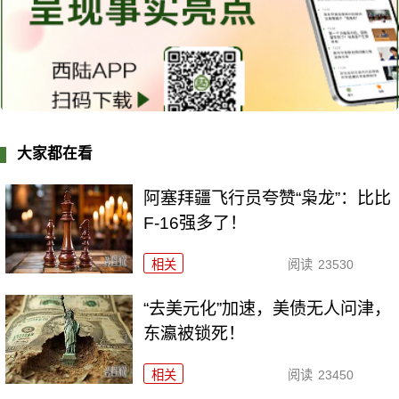
大家都在看
阿塞拜疆飞行员夸赞“枭龙”：比比
F-16强多了！
相关
阅读
23530
“去美元化”加速，美债无人问津，
东瀛被锁死！
相关
阅读
23450