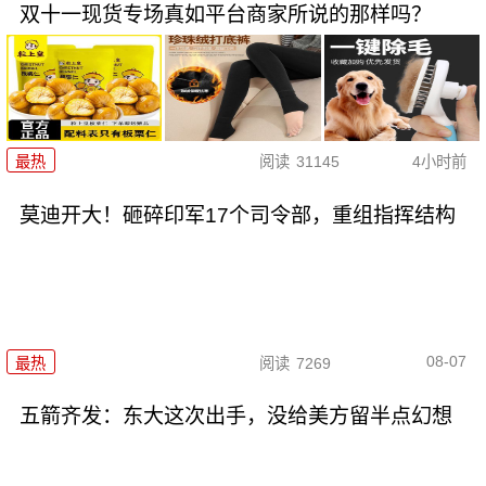
双十一现货专场真如平台商家所说的那样吗？
最热
阅读
31145
4小时前
莫迪开大！砸碎印军17个司令部，重组指挥结构
08-07
最热
阅读
7269
五箭齐发：东大这次出手，没给美方留半点幻想