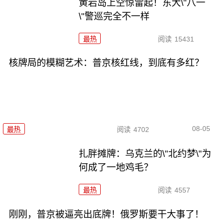
黄岩岛上空惊雷起！东大\"八一
\"警巡完全不一样
最热
阅读
15431
核牌局的模糊艺术：普京核红线，到底有多红？
08-05
最热
阅读
4702
扎胖摊牌：乌克兰的\"北约梦\"为
何成了一地鸡毛？
最热
阅读
4557
刚刚，普京被逼亮出底牌！俄罗斯要干大事了！