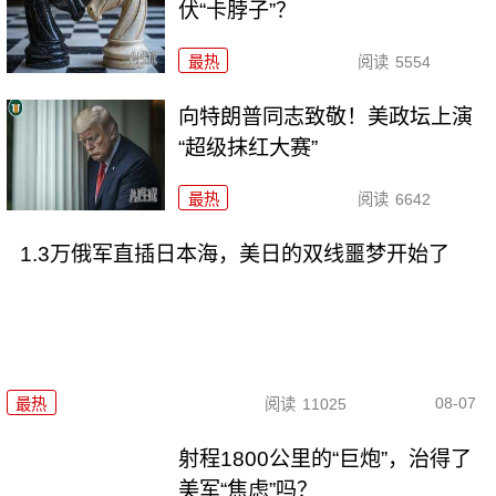
伏“卡脖子”？
最热
阅读
5554
向特朗普同志致敬！美政坛上演
“超级抹红大赛”
最热
阅读
6642
1.3万俄军直插日本海，美日的双线噩梦开始了
08-07
最热
阅读
11025
射程1800公里的“巨炮”，治得了
美军“焦虑”吗？