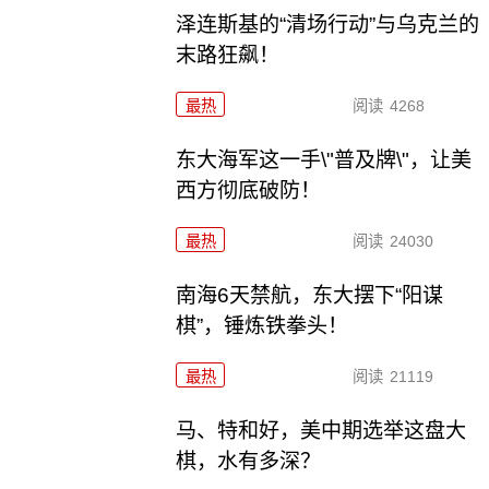
泽连斯基的“清场行动”与乌克兰的
末路狂飙！
最热
阅读
4268
东大海军这一手\"普及牌\"，让美
西方彻底破防！
最热
阅读
24030
南海6天禁航，东大摆下“阳谋
棋”，锤炼铁拳头！
最热
阅读
21119
马、特和好，美中期选举这盘大
棋，水有多深？