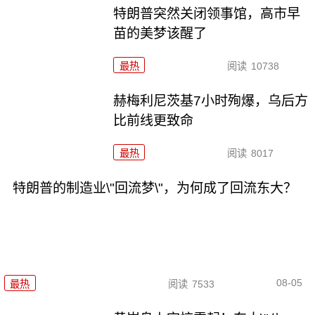
特朗普突然关闭领事馆，高市早
苗的美梦该醒了
最热
阅读
10738
赫梅利尼茨基7小时殉爆，乌后方
比前线更致命
最热
阅读
8017
特朗普的制造业\"回流梦\"，为何成了回流东大？
08-05
最热
阅读
7533