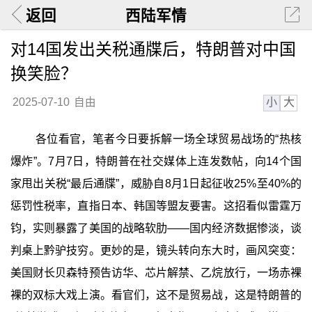
返回
西陆军情
对14国发出关税通牒后，特朗普对中国
换笑脸？
小
大
2025-07-10
自由
各位看官，笔者今日要拆解一场全球贸易战场的“热核
爆炸”。7月7日，特朗普在社交媒体上连发数帖，向14个国
家甩出关税“最后通牒”，威胁自8月1日起征收25%至40%的
惩罚性税率，直指日本、韩国等盟友要害。这招看似雷霆万
钧，实则暴露了美国的战略软肋——国内经济数据惨淡，谈
判桌上黔驴技穷。更妙的是，镜头转向东大时，画风突变：
美国财长贝森特预告访华、芯片解禁、乙烷放行，一场赤裸
裸的双标大戏上演。看官们，这不是贸易战，这是特朗普的