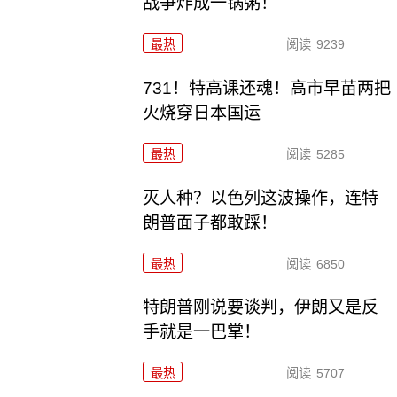
战争炸成一锅粥！
最热
阅读
9239
731！特高课还魂！高市早苗两把
火烧穿日本国运
最热
阅读
5285
灭人种？以色列这波操作，连特
朗普面子都敢踩！
最热
阅读
6850
特朗普刚说要谈判，伊朗又是反
手就是一巴掌！
最热
阅读
5707