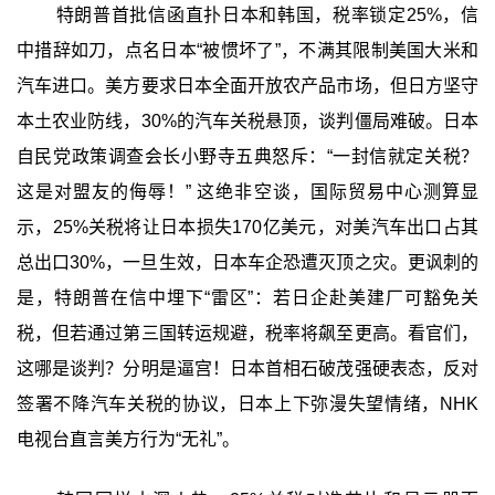
特朗普首批信函直扑日本和韩国，税率锁定25%，信
中措辞如刀，点名日本“被惯坏了”，不满其限制美国大米和
汽车进口。美方要求日本全面开放农产品市场，但日方坚守
本土农业防线，30%的汽车关税悬顶，谈判僵局难破。日本
自民党政策调查会长小野寺五典怒斥：“一封信就定关税？
这是对盟友的侮辱！” 这绝非空谈，国际贸易中心测算显
示，25%关税将让日本损失170亿美元，对美汽车出口占其
总出口30%，一旦生效，日本车企恐遭灭顶之灾。更讽刺的
是，特朗普在信中埋下“雷区”：若日企赴美建厂可豁免关
税，但若通过第三国转运规避，税率将飙至更高。看官们，
这哪是谈判？分明是逼宫！日本首相石破茂强硬表态，反对
签署不降汽车关税的协议，日本上下弥漫失望情绪，NHK
电视台直言美方行为“无礼”。