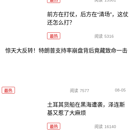
最热
阅读
13581
前方在打仗，后方在“清场”，这仗
还怎么打？
最热
阅读
5316
惊天大反转！特朗普支持率崩盘背后竟藏致命一击
08-05
最热
阅读
7577
土耳其货船在黑海遭袭，泽连斯
基又惹了大麻烦
最热
阅读
16140