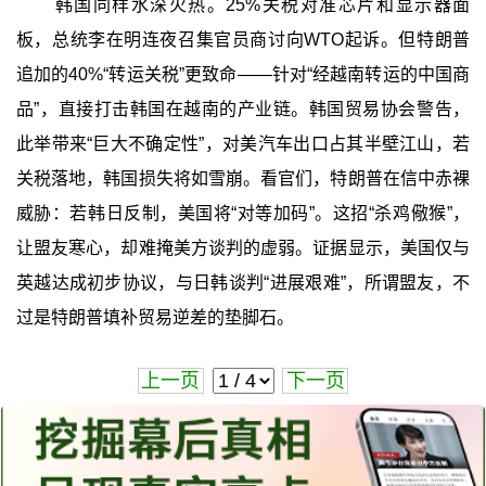
韩国同样水深火热。25%关税对准芯片和显示器面
板，总统李在明连夜召集官员商讨向WTO起诉。但特朗普
追加的40%“转运关税”更致命——针对“经越南转运的中国商
品”，直接打击韩国在越南的产业链。韩国贸易协会警告，
此举带来“巨大不确定性”，对美汽车出口占其半壁江山，若
关税落地，韩国损失将如雪崩。看官们，特朗普在信中赤裸
威胁：若韩日反制，美国将“对等加码”。这招“杀鸡儆猴”，
让盟友寒心，却难掩美方谈判的虚弱。证据显示，美国仅与
英越达成初步协议，与日韩谈判“进展艰难”，所谓盟友，不
过是特朗普填补贸易逆差的垫脚石。
上一页
下一页