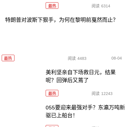
最热
阅读
6314
特朗普对波斯下狠手，为何在黎明前戛然而止？
08-04
最热
阅读
4483
美利坚亲自下场救日元，结果
呢？回弹后又蔫了
最热
阅读
12243
055要迎来最强对手？东瀛万吨新
驱已上船台！