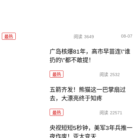
08-07
最热
阅读
3649
广岛核爆81年，高市早苗连\"谁
扔的\"都不敢提！
最热
阅读
2532
五箭齐发！熊猫这一巴掌扇过
去，大漂亮终于知疼
最热
阅读
22571
央视短短5秒钟，美军3年兵推一
夜作废！亚太变天