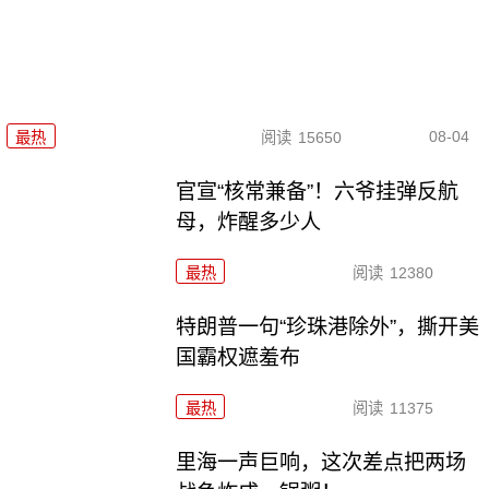
08-04
最热
阅读
15650
官宣“核常兼备”！六爷挂弹反航
母，炸醒多少人
最热
阅读
12380
特朗普一句“珍珠港除外”，撕开美
国霸权遮羞布
最热
阅读
11375
里海一声巨响，这次差点把两场