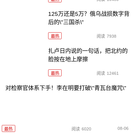
125万还是5万？俄乌战损数字背
后的\"三国杀\"
最热
阅读
7938
扎卢日内说的一句话，把北约的
脸按在地上摩擦
最热
阅读
12461
对检察官体系下手！李在明要打破\"青瓦台魔咒\"
08-06
最热
阅读
6020