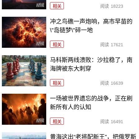
相关
阅读
18223
冲之鸟礁一声炮响，高市早苗的
\"岛链梦\"碎一地
相关
阅读
17621
马科斯两线溃败：沙拉稳了，南
海牌被东大刺穿
相关
阅读
16639
一场被世界遗忘的战争，正在刷
新所有人的认知
相关
阅读
16491
黄海这出“老将配新王”，把俄罗斯