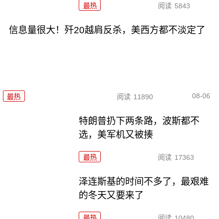
最热
阅读
5843
信息量很大！歼20越肩反杀，美西方都不淡定了
08-06
最热
阅读
11890
特朗普扔下两条路，波斯都不
选，美军机又被揍
最热
阅读
17363
泽连斯基的时间不多了，最艰难
的冬天又要来了
最热
阅读
10480