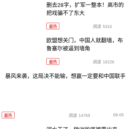
删去28字，扩军一整本！高市的
把戏骗不了东大
最热
阅读
5315
欧盟想关门，中国人就翻墙，布
鲁塞尔被逼到墙角
最热
阅读
16226
暴风来袭，这局决不能输，想赢一定要和中国联手
08-05
最热
阅读
14769