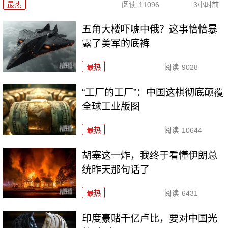
最热
阅读
11096
3小时前
五角大楼吓唬中俄？这事恰恰暴
露了美军的底裤
最热
阅读
9028
“工厂的工厂”：中国这棋彻底颠覆
全球工业版图
最热
阅读
10644
胡塞这一炸，我终于看懂伊朗总
统昨天那句话了
最热
阅读
6431
印度豪赌千亿卢比，要对中国光