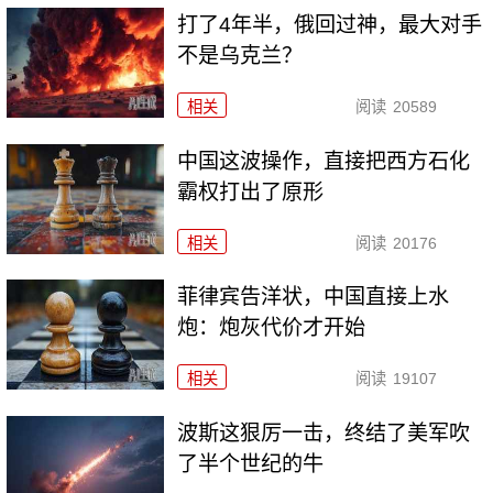
打了4年半，俄回过神，最大对手
不是乌克兰？
相关
阅读
20589
中国这波操作，直接把西方石化
霸权打出了原形
相关
阅读
20176
菲律宾告洋状，中国直接上水
炮：炮灰代价才开始
相关
阅读
19107
波斯这狠厉一击，终结了美军吹
了半个世纪的牛