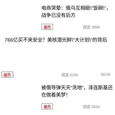
电商哭晕：俄乌互相砸\"饭碗\"，
战争已没有后方
最热
阅读
3896
766亿买不来安全？美核潜光鲜\"大计划\"的背后
08-06
最热
阅读
6256
被俄导弹天天“洗地”，泽连斯基还
在做着美梦！
最热
阅读
5554