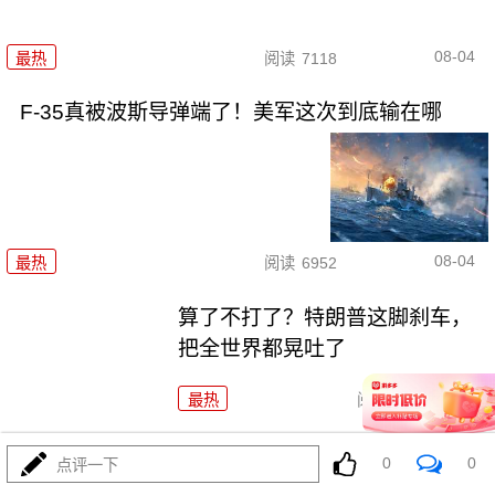
08-04
最热
阅读
7118
F-35真被波斯导弹端了！美军这次到底输在哪
08-04
最热
阅读
6952
算了不打了？特朗普这脚刹车，
把全世界都晃吐了
最热
阅读
15653
一张图让印度陷入死寂，五枚金
0
0
点评一下
牌背后的终极真相