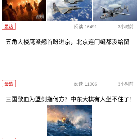
最热
阅读
16491
3小时前
五角大楼鹰派翘首盼进京，北京连门缝都没给留
最热
阅读
11006
3小时前
三国歃血为盟剑指何方？中东大棋有人坐不住了！