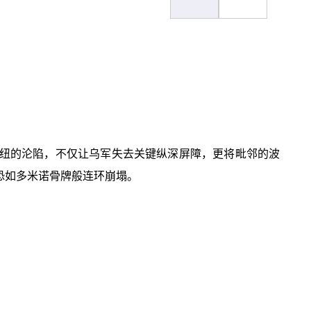
略枢纽的沦陷，不仅让乌军失去关键纵深屏障，更将毗邻的波
恐如多米诺骨牌般连环崩塌。