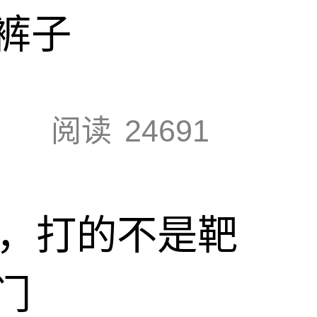
裤子
阅读
24691
击，打的不是靶
门