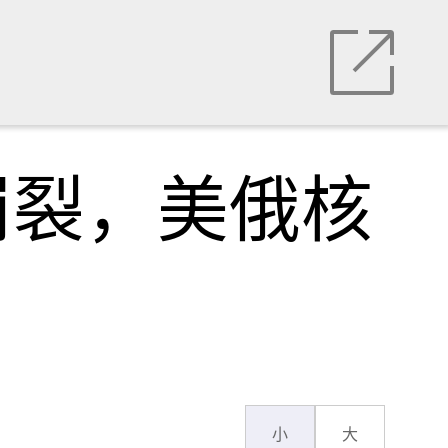
崩裂，美俄核
小
大