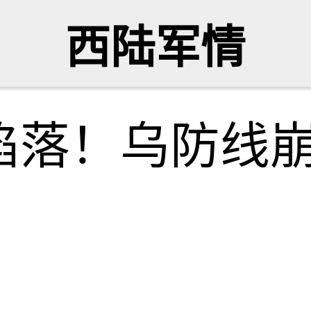
西陆军情
陷落！乌防线