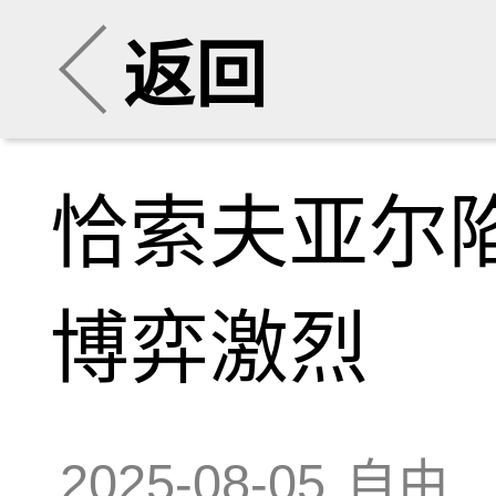
返回
恰索夫亚尔
博弈激烈
2025-08-05
自由