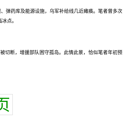
纽、弹药库及能源设施，乌军补给线几近瘫痪。笔者曾多次
临冰点。
通道被切断，增援部队困守孤岛。此情此景，恰似笔者年初预
页