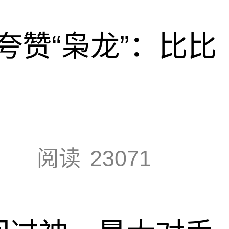
夸赞“枭龙”：比比
阅读
23071