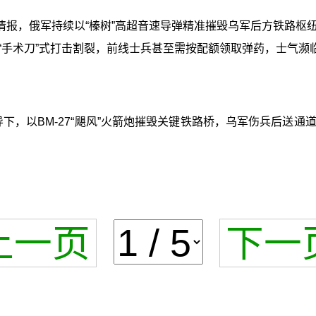
情报，俄军持续以“榛树”高超音速导弹精准摧毁乌军后方铁路枢
“手术刀”式打击割裂，前线士兵甚至需按配额领取弹药，士气濒
导下，以BM-27“飓风”火箭炮摧毁关键铁路桥，乌军伤兵后送
上一页
下一