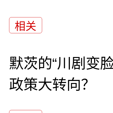
相关
默茨的“川剧变
政策大转向？