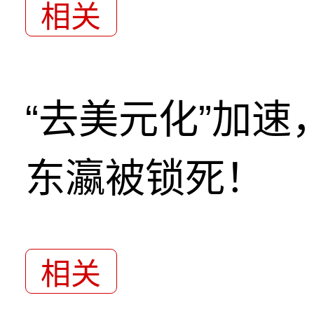
相关
“去美元化”加
东瀛被锁死！
相关