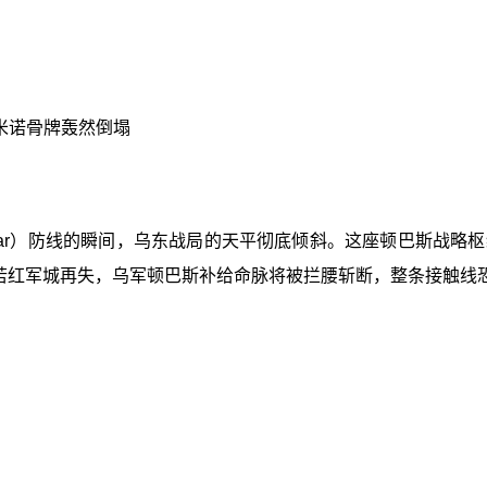
米诺骨牌轰然倒塌
v Yar）防线的瞬间，乌东战局的天平彻底倾斜。这座顿巴斯战
。若红军城再失，乌军顿巴斯补给命脉将被拦腰斩断，整条接触线