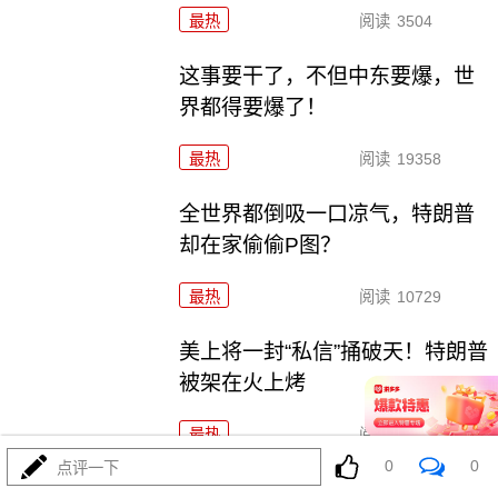
最热
阅读
3504
这事要干了，不但中东要爆，世
界都得要爆了！
最热
阅读
19358
全世界都倒吸一口凉气，特朗普
却在家偷偷P图？
最热
阅读
10729
美上将一封“私信”捅破天！特朗普
被架在火上烤
最热
阅读
9410
0
0
点评一下
两大命门决定美国退无可退，伊