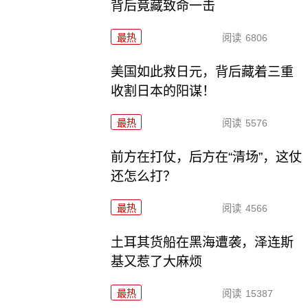
背后竟藏致命一击
最热
阅读
6806
美国如此救日元，背后藏着三重
收割日本的阳谋！
最热
阅读
5576
前方在打仗，后方在“清场”，这仗
还怎么打？
最热
阅读
4566
土耳其货船在黑海遭袭，泽连斯
基又惹了大麻烦
最热
阅读
15387