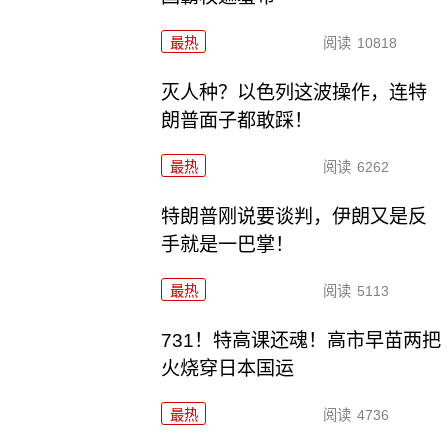
最热
阅读
10818
灭人种？以色列这波操作，连特
朗普面子都敢踩！
最热
阅读
6262
特朗普刚说要谈判，伊朗又是反
手就是一巴掌！
最热
阅读
5113
731！特高课还魂！高市早苗两把
火烧穿日本国运
最热
阅读
4736