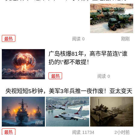
最热
阅读
0
刚刚
广岛核爆81年，高市早苗连\"谁
扔的\"都不敢提！
最热
阅读
0
央视短短5秒钟，美军3年兵推一夜作废！亚太变天
最热
阅读
11734
2小时前