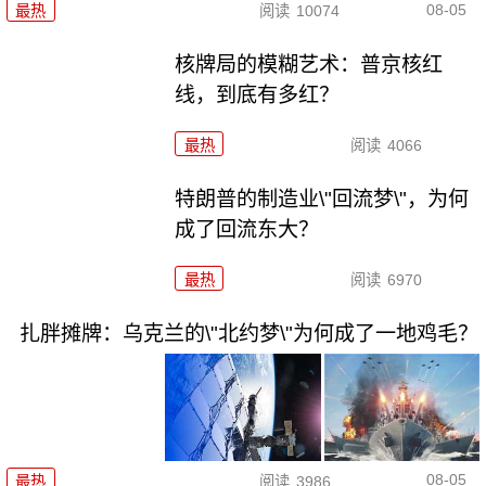
08-05
最热
阅读
10074
核牌局的模糊艺术：普京核红
线，到底有多红？
最热
阅读
4066
特朗普的制造业\"回流梦\"，为何
成了回流东大？
最热
阅读
6970
扎胖摊牌：乌克兰的\"北约梦\"为何成了一地鸡毛？
08-05
最热
阅读
3986