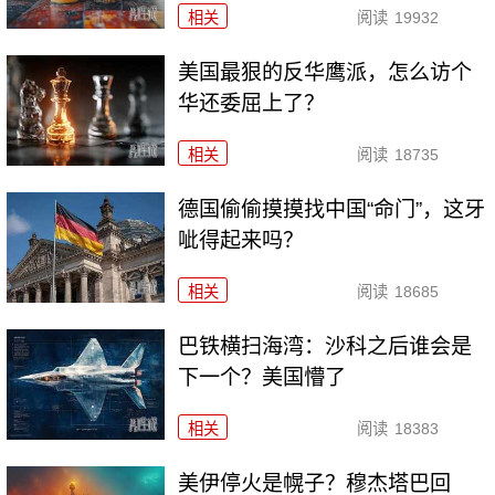
相关
阅读
19932
美国最狠的反华鹰派，怎么访个
华还委屈上了？
相关
阅读
18735
德国偷偷摸摸找中国“命门”，这牙
呲得起来吗？
相关
阅读
18685
巴铁横扫海湾：沙科之后谁会是
下一个？美国懵了
相关
阅读
18383
美伊停火是幌子？穆杰塔巴回