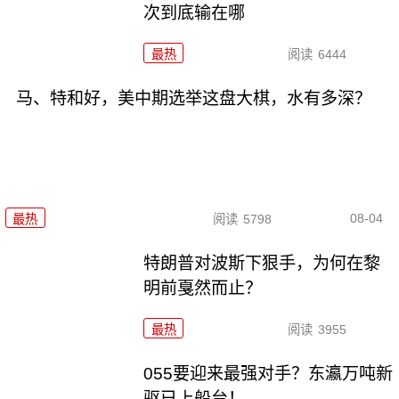
次到底输在哪
最热
阅读
6444
马、特和好，美中期选举这盘大棋，水有多深？
08-04
最热
阅读
5798
特朗普对波斯下狠手，为何在黎
明前戛然而止？
最热
阅读
3955
055要迎来最强对手？东瀛万吨新
驱已上船台！