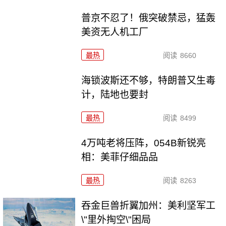
普京不忍了！俄突破禁忌，猛轰
美资无人机工厂
最热
阅读
8660
海锁波斯还不够，特朗普又生毒
计，陆地也要封
最热
阅读
8499
4万吨老将压阵，054B新锐亮
相：美菲仔细品品
最热
阅读
8263
吞金巨兽折翼加州：美利坚军工
\"里外掏空\"困局