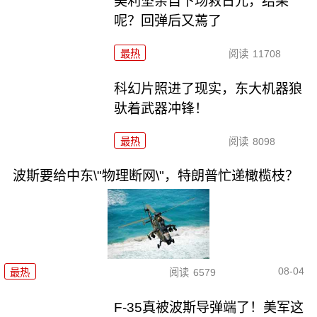
美利坚亲自下场救日元，结果
呢？回弹后又蔫了
最热
阅读
11708
科幻片照进了现实，东大机器狼
驮着武器冲锋！
最热
阅读
8098
波斯要给中东\"物理断网\"，特朗普忙递橄榄枝？
08-04
最热
阅读
6579
F-35真被波斯导弹端了！美军这