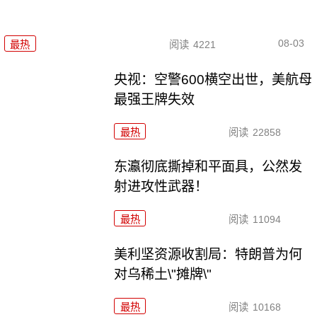
08-03
最热
阅读
4221
央视：空警600横空出世，美航母
最强王牌失效
最热
阅读
22858
东瀛彻底撕掉和平面具，公然发
射进攻性武器！
最热
阅读
11094
美利坚资源收割局：特朗普为何
对乌稀土\"摊牌\"
最热
阅读
10168