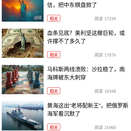
信，把中东棋盘掀了
相关
阅读
17239
血条见底？美利坚这艘巨轮，或
许撑不了多久了
相关
阅读
17076
马科斯两线溃败：沙拉稳了，南
海牌被东大刺穿
相关
阅读
16348
黄海这出“老将配新王”，把俄罗斯
海军看沉默了
相关
阅读
15960