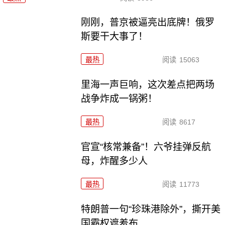
刚刚，普京被逼亮出底牌！俄罗
斯要干大事了！
最热
阅读
15063
里海一声巨响，这次差点把两场
战争炸成一锅粥！
最热
阅读
8617
官宣“核常兼备”！六爷挂弹反航
母，炸醒多少人
最热
阅读
11773
特朗普一句“珍珠港除外”，撕开美
国霸权遮羞布