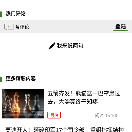
热门评论
登陆
0
条评论
我来说两句
更多精彩内容
五箭齐发！熊猫这一巴掌扇过
去，大漂亮终于知疼
最热
阅读
15756
莫迪开大！砸碎印军17个司令部，重组指挥结构