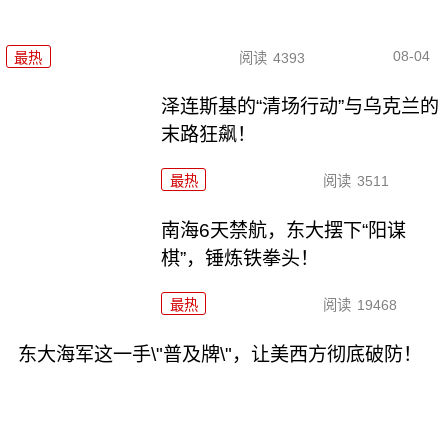
08-04
最热
阅读
4393
泽连斯基的“清场行动”与乌克兰的
末路狂飙！
最热
阅读
3511
南海6天禁航，东大摆下“阳谋
棋”，锤炼铁拳头！
最热
阅读
19468
东大海军这一手\"普及牌\"，让美西方彻底破防！