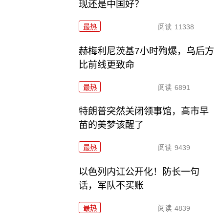
现还是中国好？
最热
阅读
11338
赫梅利尼茨基7小时殉爆，乌后方
比前线更致命
最热
阅读
6891
特朗普突然关闭领事馆，高市早
苗的美梦该醒了
最热
阅读
9439
以色列内讧公开化！防长一句
话，军队不买账
最热
阅读
4839