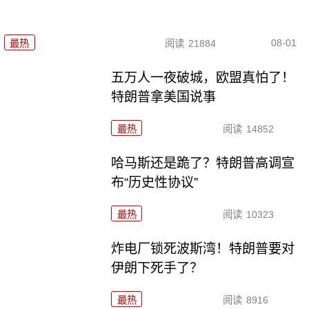
08-01
最热
阅读
21884
五万人一夜破城，欧盟真怕了！
特朗普拿美国说事
最热
阅读
14852
哈马斯还是跪了？特朗普高调宣
布“历史性协议”
最热
阅读
10323
炸电厂锁死波斯湾！特朗普要对
伊朗下死手了？
最热
阅读
8916