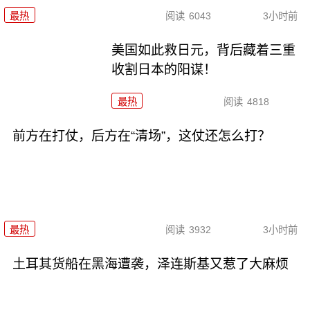
最热
阅读
6043
3小时前
美国如此救日元，背后藏着三重
收割日本的阳谋！
最热
阅读
4818
前方在打仗，后方在“清场”，这仗还怎么打？
最热
阅读
3932
3小时前
土耳其货船在黑海遭袭，泽连斯基又惹了大麻烦