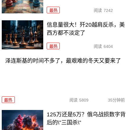
最热
阅读
7242
信息量很大！歼20越肩反杀，美
西方都不淡定了
最热
阅读
6404
泽连斯基的时间不多了，最艰难的冬天又要来了
最热
阅读
5809
35分钟前
125万还是5万？俄乌战损数字背
后的\"三国杀\"