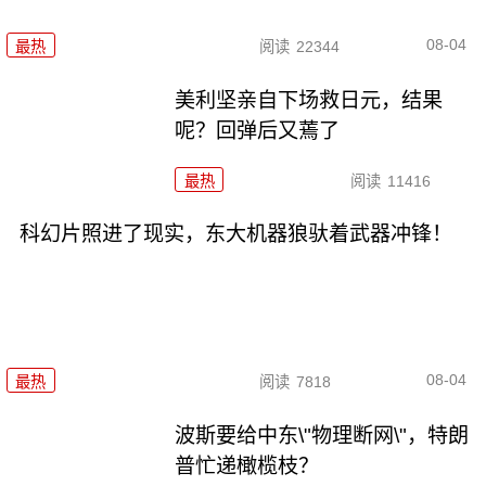
08-04
最热
阅读
22344
美利坚亲自下场救日元，结果
呢？回弹后又蔫了
最热
阅读
11416
科幻片照进了现实，东大机器狼驮着武器冲锋！
08-04
最热
阅读
7818
波斯要给中东\"物理断网\"，特朗
普忙递橄榄枝？