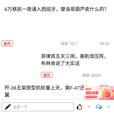
6万移民一夜涌入西班牙，摩洛哥葫芦卖什么药？
08-01
最热
阅读
7677
菲律宾五天三闹，美航母压阵，
布林肯说了大实话
最热
阅读
26826
歼-36五架原型机轮番上天，美F-47还在PPT画鸭
翼
0
0
点评一下