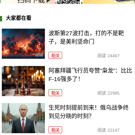
大家都在看
波斯第27波打击，打的不是靶
子，是美利坚命门
相关
阅读
24467
阿塞拜疆飞行员夸赞“枭龙”：比比
F-16强多了！
相关
阅读
22985
生死时刻提前到来！俄乌战争终
到见分晓的时刻？
相关
阅读
22147