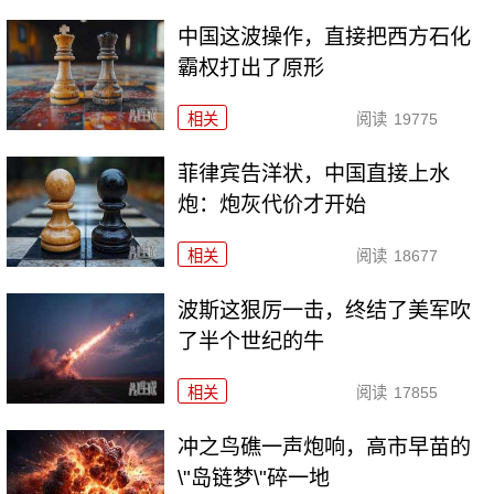
中国这波操作，直接把西方石化
霸权打出了原形
相关
阅读
19775
菲律宾告洋状，中国直接上水
炮：炮灰代价才开始
相关
阅读
18677
波斯这狠厉一击，终结了美军吹
了半个世纪的牛
相关
阅读
17855
冲之鸟礁一声炮响，高市早苗的
\"岛链梦\"碎一地