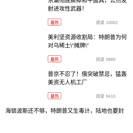
东瀛彻底撕掉和平面具，公然发
射进攻性武器！
最热
阅读
10802
美利坚资源收割局：特朗普为何
对乌稀土\"摊牌\"
最热
阅读
9889
普京不忍了！俄突破禁忌，猛轰
美资无人机工厂
最热
阅读
8410
海锁波斯还不够，特朗普又生毒计，陆地也要封