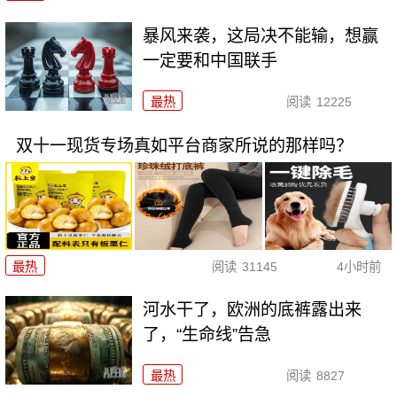
暴风来袭，这局决不能输，想赢
一定要和中国联手
最热
阅读
12225
双十一现货专场真如平台商家所说的那样吗？
最热
阅读
31145
4小时前
河水干了，欧洲的底裤露出来
了，“生命线”告急
最热
阅读
8827