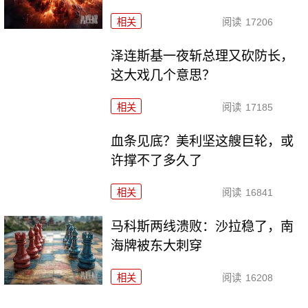
相关
阅读
17206
泽连斯基一夜斩总理又砍防长，
这大戏几个意思？
相关
阅读
17185
血条见底？美利坚这艘巨轮，或
许撑不了多久了
相关
阅读
16841
马科斯两线溃败：沙拉稳了，南
海牌被东大刺穿
相关
阅读
16208