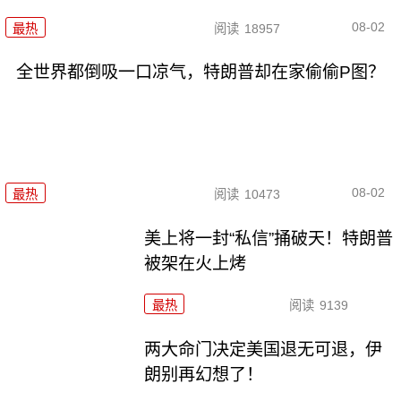
08-02
最热
阅读
18957
全世界都倒吸一口凉气，特朗普却在家偷偷P图？
08-02
最热
阅读
10473
美上将一封“私信”捅破天！特朗普
被架在火上烤
最热
阅读
9139
两大命门决定美国退无可退，伊
朗别再幻想了！