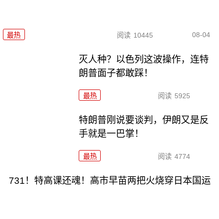
08-04
最热
阅读
10445
灭人种？以色列这波操作，连特
朗普面子都敢踩！
最热
阅读
5925
特朗普刚说要谈判，伊朗又是反
手就是一巴掌！
最热
阅读
4774
731！特高课还魂！高市早苗两把火烧穿日本国运