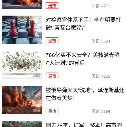
最热
阅读
4771
对检察官体系下手！李在明要打
破\"青瓦台魔咒\"
最热
阅读
3524
766亿买不来安全？美核潜光鲜
\"大计划\"的背后
最热
阅读
4215
被俄导弹天天“洗地”，泽连斯基还
在做着美梦！
最热
阅读
3164
删去28字，扩军一整本！高市的