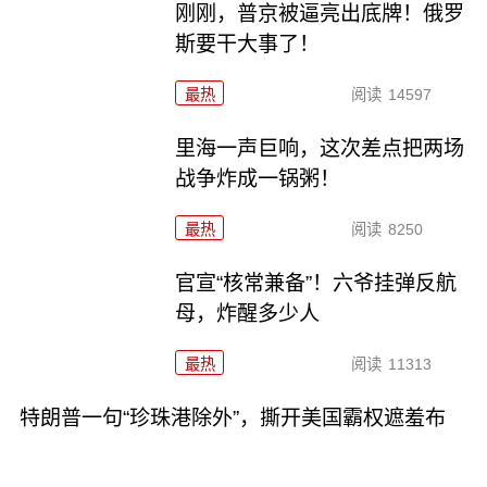
刚刚，普京被逼亮出底牌！俄罗
斯要干大事了！
最热
阅读
14597
里海一声巨响，这次差点把两场
战争炸成一锅粥！
最热
阅读
8250
官宣“核常兼备”！六爷挂弹反航
母，炸醒多少人
最热
阅读
11313
特朗普一句“珍珠港除外”，撕开美国霸权遮羞布