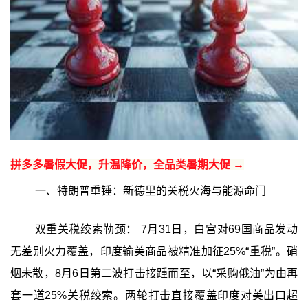
拼多多暑假大促，升温降价，全品类暑期大促 →
一、特朗普重锤：新德里的关税火海与能源命门
双重关税绞索勒颈： 7月31日，白宫对69国商品发动
无差别火力覆盖，印度输美商品被精准加征25%“重税”。硝
烟未散，8月6日第二波打击接踵而至，以“采购俄油”为由再
套一道25%关税绞索。两轮打击直接覆盖印度对美出口超