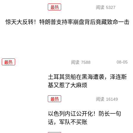
最热
阅读
5327
惊天大反转！特朗普支持率崩盘背后竟藏致命一击
08-05
最热
阅读
7588
土耳其货船在黑海遭袭，泽连斯
基又惹了大麻烦
最热
阅读
16149
以色列内讧公开化！防长一句
话，军队不买账