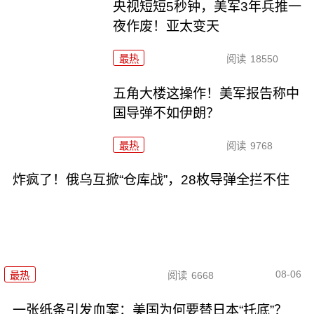
央视短短5秒钟，美军3年兵推一
夜作废！亚太变天
最热
阅读
18550
五角大楼这操作！美军报告称中
国导弹不如伊朗？
最热
阅读
9768
炸疯了！俄乌互掀“仓库战”，28枚导弹全拦不住
08-06
最热
阅读
6668
一张纸条引发血案：美国为何要替日本“托底”？