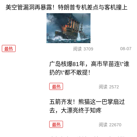
美空管漏洞再暴露！特朗普专机差点与客机撞上
08-07
最热
阅读
3709
广岛核爆81年，高市早苗连\"谁
扔的\"都不敢提！
最热
阅读
2572
五箭齐发！熊猫这一巴掌扇过
去，大漂亮终于知疼
最热
阅读
22670