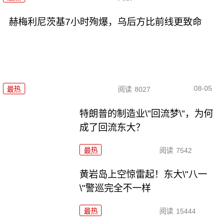
赫梅利尼茨基7小时殉爆，乌后方比前线更致命
08-05
最热
阅读
8027
特朗普的制造业\"回流梦\"，为何
成了回流东大？
最热
阅读
7542
黄岩岛上空惊雷起！东大\"八一
\"警巡完全不一样
最热
阅读
15444