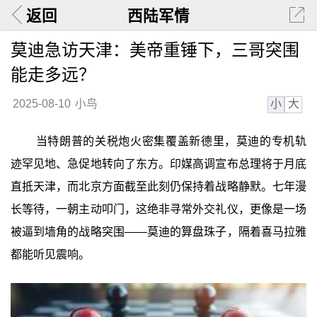
返回
西陆军情
莫迪急访天津：美帝重锤下，三哥突围
能走多远？
小
大
2025-08-10
小鸟
当特朗普的关税炮火密集覆盖新德里，莫迪的专机轨
迹罕见地、急促地转向了东方。印媒高调宣布总理将于月底
直抵天津，而北京方面截至此刻仍保持着战略静默。七年漫
长等待，一朝主动叩门，这绝非寻常外交礼仪，更像是一场
被逼到墙角的战略突围——莫迪的算盘珠子，隔着喜马拉雅
都能听见震响。