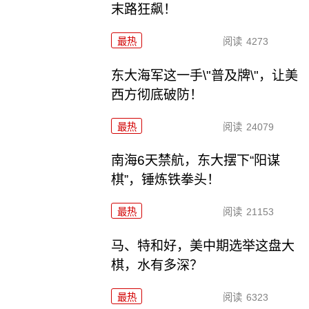
末路狂飙！
最热
阅读
4273
东大海军这一手\"普及牌\"，让美
西方彻底破防！
最热
阅读
24079
南海6天禁航，东大摆下“阳谋
棋”，锤炼铁拳头！
最热
阅读
21153
马、特和好，美中期选举这盘大
棋，水有多深？
最热
阅读
6323