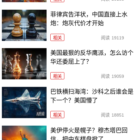
菲律宾告洋状，中国直接上水
炮：炮灰代价才开始
相关
阅读
19119
美国最狠的反华鹰派，怎么访个
华还委屈上了？
相关
阅读
19059
巴铁横扫海湾：沙科之后谁会是
下一个？美国懵了
相关
阅读
18851
美伊停火是幌子？穆杰塔巴回
信，把中东棋盘掀了