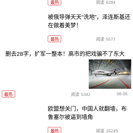
最热
阅读
6284
被俄导弹天天“洗地”，泽连斯基还
在做着美梦！
最热
阅读
5577
删去28字，扩军一整本！高市的把戏骗不了东大
08-06
最热
阅读
5342
欧盟想关门，中国人就翻墙，布
鲁塞尔被逼到墙角
最热
阅读
16249