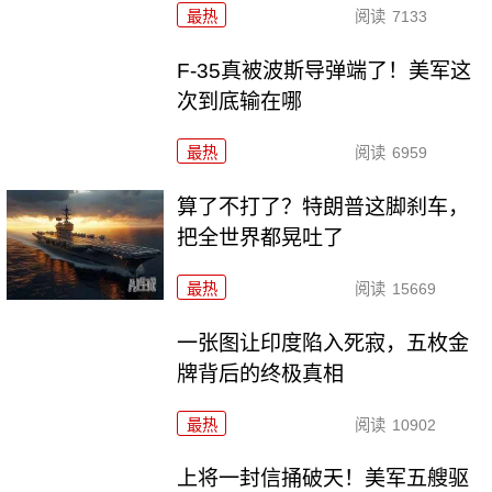
最热
阅读
7133
F-35真被波斯导弹端了！美军这
次到底输在哪
最热
阅读
6959
算了不打了？特朗普这脚刹车，
把全世界都晃吐了
最热
阅读
15669
一张图让印度陷入死寂，五枚金
牌背后的终极真相
最热
阅读
10902
上将一封信捅破天！美军五艘驱