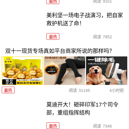
最热
阅读
9161
美利坚一场电子战演习，把自家
救护机送了命！
最热
阅读
7852
双十一现货专场真如平台商家所说的那样吗？
最热
阅读
31145
4小时前
莫迪开大！砸碎印军17个司令
部，重组指挥结构
最热
阅读
7346