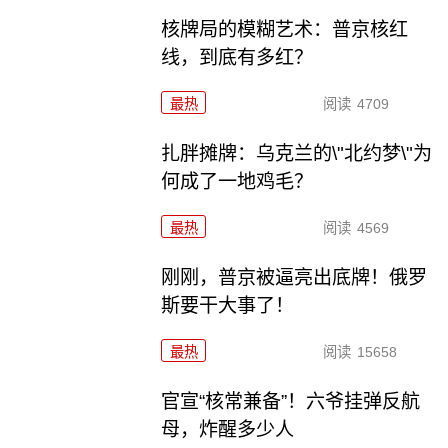
核牌局的模糊艺术：普京核红
线，到底有多红？
最热
阅读
4709
扎胖摊牌：乌克兰的\"北约梦\"为
何成了一地鸡毛？
最热
阅读
4569
刚刚，普京被逼亮出底牌！俄罗
斯要干大事了！
最热
阅读
15658
官宣“核常兼备”！六爷挂弹反航
母，炸醒多少人