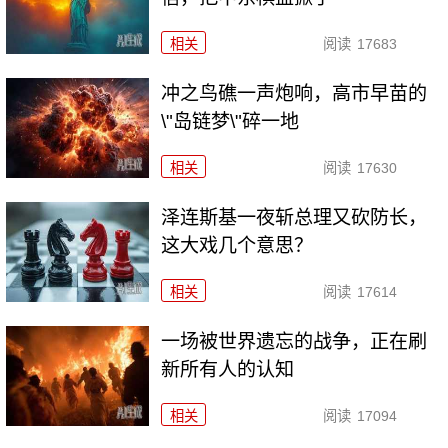
相关
阅读
17683
冲之鸟礁一声炮响，高市早苗的
\"岛链梦\"碎一地
相关
阅读
17630
泽连斯基一夜斩总理又砍防长，
这大戏几个意思？
相关
阅读
17614
一场被世界遗忘的战争，正在刷
新所有人的认知
相关
阅读
17094