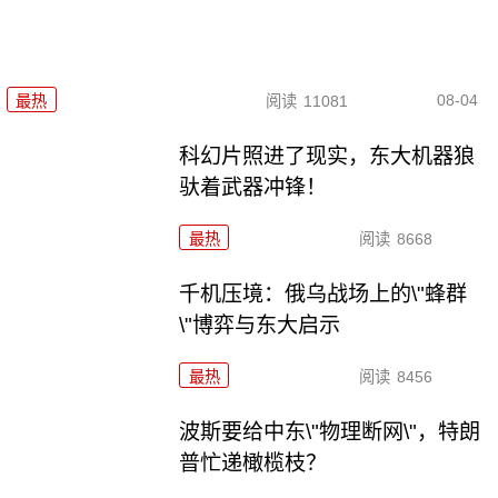
08-04
最热
阅读
11081
科幻片照进了现实，东大机器狼
驮着武器冲锋！
最热
阅读
8668
千机压境：俄乌战场上的\"蜂群
\"博弈与东大启示
最热
阅读
8456
波斯要给中东\"物理断网\"，特朗
普忙递橄榄枝？