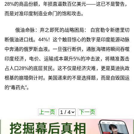
28%的商品份额，年损直逼数百亿美元——这已不是警告，
而是对准印度制造业命门的饱和攻击。
俄油命脉：弃之即死的战略困局： 白宫勒令新德里切
断俄油进口线。44%！这个触目惊心的数字是印度能源动脉
中奔涌的俄罗斯血液。一旦强行断供，通胀海啸将瞬间吞噬
印度经济，电价、运输成本飙升5%的冲击波，将精准轰击
占人口28%的底层贫民。这不仅是经济灾难，更是莫迪执政
根基的崩塌倒计时。美国递来的不是选择题，而是自毁国运
的“毒药丸”。
上一页
下一页