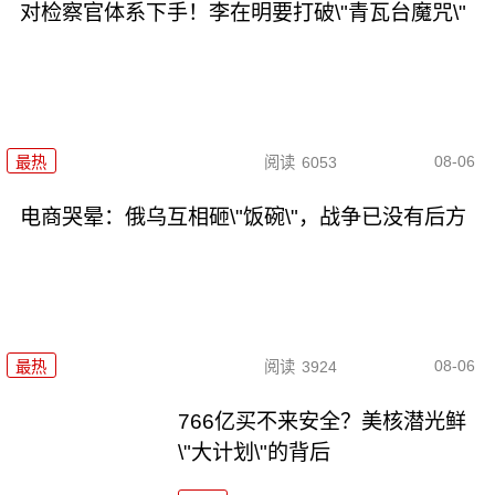
对检察官体系下手！李在明要打破\"青瓦台魔咒\"
08-06
最热
阅读
6053
电商哭晕：俄乌互相砸\"饭碗\"，战争已没有后方
08-06
最热
阅读
3924
766亿买不来安全？美核潜光鲜
\"大计划\"的背后