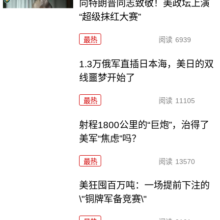
向特朗普同志致敬！美政坛上演
“超级抹红大赛”
最热
阅读
6939
1.3万俄军直插日本海，美日的双
线噩梦开始了
最热
阅读
11105
射程1800公里的“巨炮”，治得了
美军“焦虑”吗？
最热
阅读
13570
美狂囤百万吨：一场提前下注的
\"铜牌军备竞赛\"