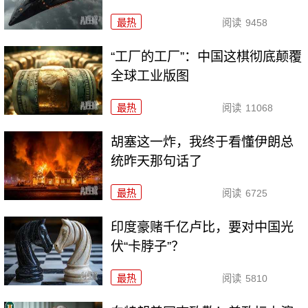
最热
阅读
9458
“工厂的工厂”：中国这棋彻底颠覆
全球工业版图
最热
阅读
11068
胡塞这一炸，我终于看懂伊朗总
统昨天那句话了
最热
阅读
6725
印度豪赌千亿卢比，要对中国光
伏“卡脖子”？
最热
阅读
5810