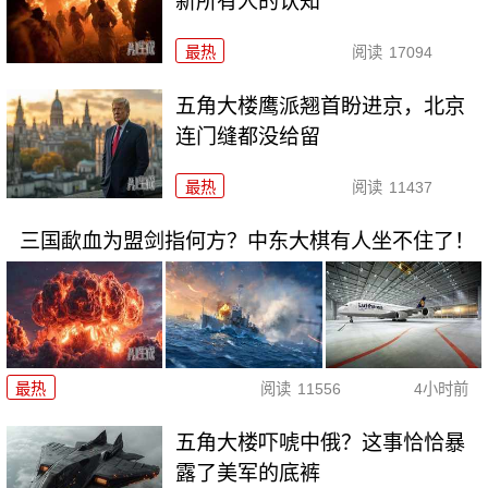
新所有人的认知
最热
阅读
17094
五角大楼鹰派翘首盼进京，北京
连门缝都没给留
最热
阅读
11437
三国歃血为盟剑指何方？中东大棋有人坐不住了！
最热
阅读
11556
4小时前
五角大楼吓唬中俄？这事恰恰暴
露了美军的底裤