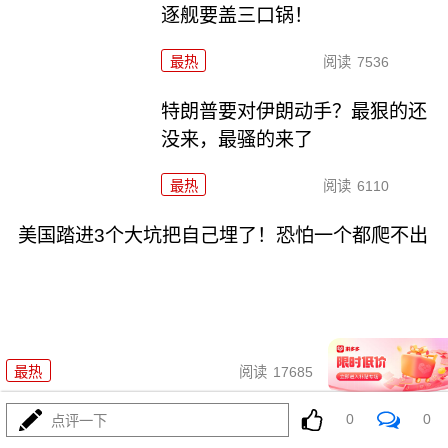
逐舰要盖三口锅！
最热
阅读
7536
特朗普要对伊朗动手？最狠的还
没来，最骚的来了
最热
阅读
6110
美国踏进3个大坑把自己埋了！恐怕一个都爬不出
08-03
最热
阅读
17685
政治自杀！菲律宾防长，你这是在给菲律宾掘墓！
0
0
点评一下