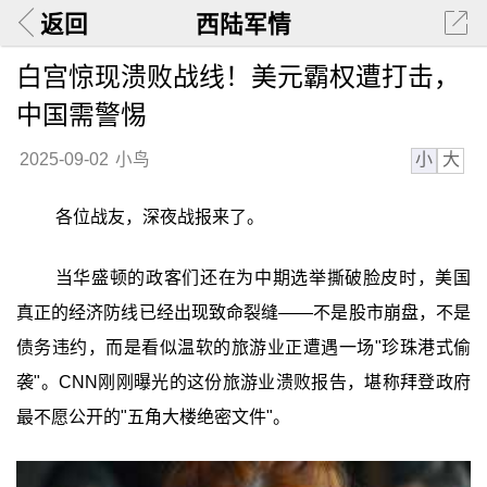
返回
西陆军情
白宫惊现溃败战线！美元霸权遭打击，
中国需警惕
小
大
2025-09-02
小鸟
各位战友，深夜战报来了。
当华盛顿的政客们还在为中期选举撕破脸皮时，美国
真正的经济防线已经出现致命裂缝——不是股市崩盘，不是
债务违约，而是看似温软的旅游业正遭遇一场"珍珠港式偷
袭"。CNN刚刚曝光的这份旅游业溃败报告，堪称拜登政府
最不愿公开的"五角大楼绝密文件"。