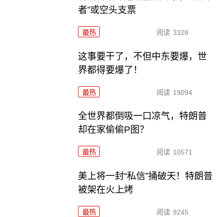
者”或空头支票
最热
阅读
3328
这事要干了，不但中东要爆，世
界都得要爆了！
最热
阅读
19094
全世界都倒吸一口凉气，特朗普
却在家偷偷P图？
最热
阅读
10571
美上将一封“私信”捅破天！特朗普
被架在火上烤
最热
阅读
9245