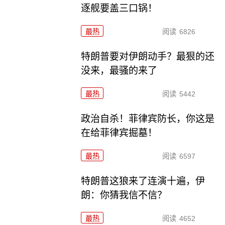
逐舰要盖三口锅！
最热
阅读
6826
特朗普要对伊朗动手？最狠的还
没来，最骚的来了
最热
阅读
5442
政治自杀！菲律宾防长，你这是
在给菲律宾掘墓！
最热
阅读
6597
特朗普这狼来了连演十遍，伊
朗：你猜我信不信？
最热
阅读
4652