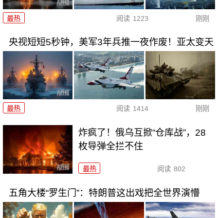
最热
阅读
1223
刚刚
央视短短5秒钟，美军3年兵推一夜作废！亚太变天
最热
阅读
1414
刚刚
炸疯了！俄乌互掀“仓库战”，28
枚导弹全拦不住
最热
阅读
802
五角大楼“罗生门”：特朗普这出戏把全世界演懵