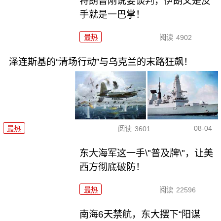
特朗普刚说要谈判，伊朗又是反
手就是一巴掌！
最热
阅读
4902
泽连斯基的“清场行动”与乌克兰的末路狂飙！
08-04
最热
阅读
3601
东大海军这一手\"普及牌\"，让美
西方彻底破防！
最热
阅读
22596
南海6天禁航，东大摆下“阳谋