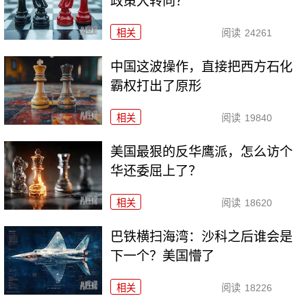
政策大转向？
相关
阅读
24261
中国这波操作，直接把西方石化
霸权打出了原形
相关
阅读
19840
美国最狠的反华鹰派，怎么访个
华还委屈上了？
相关
阅读
18620
巴铁横扫海湾：沙科之后谁会是
下一个？美国懵了
相关
阅读
18226