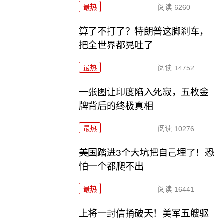
最热
阅读
6260
算了不打了？特朗普这脚刹车，
把全世界都晃吐了
最热
阅读
14752
一张图让印度陷入死寂，五枚金
牌背后的终极真相
最热
阅读
10276
美国踏进3个大坑把自己埋了！恐
怕一个都爬不出
最热
阅读
16441
上将一封信捅破天！美军五艘驱