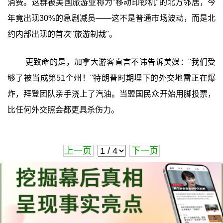
消费。这群被美国旅游业称为"移动印钞机"的北方邻居，今
年竟出现30%的急剧减员——这不是普通市场波动，而是北
约内部出现的首次"旅游制裁"。
更致命的是，加拿大游客直言不讳告诉美媒："我们受
够了被当成第51个州！"特朗普时期埋下的外交地雷正在爆
炸，拜登团队亲手浇上了汽油。当盟国民众开始用脚投票，
比任何外交照会都更具杀伤力。
上一页
下一页