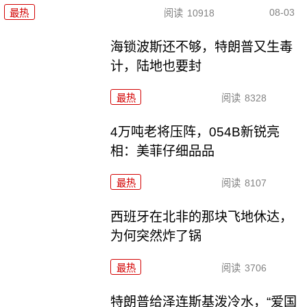
08-03
最热
阅读
10918
海锁波斯还不够，特朗普又生毒
计，陆地也要封
最热
阅读
8328
4万吨老将压阵，054B新锐亮
相：美菲仔细品品
最热
阅读
8107
西班牙在北非的那块飞地休达，
为何突然炸了锅
最热
阅读
3706
特朗普给泽连斯基泼冷水，“爱国