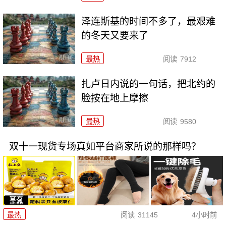
泽连斯基的时间不多了，最艰难
的冬天又要来了
最热
阅读
7912
扎卢日内说的一句话，把北约的
脸按在地上摩擦
最热
阅读
9580
双十一现货专场真如平台商家所说的那样吗？
最热
阅读
31145
4小时前