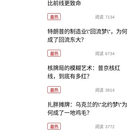
比前线更致命
最热
阅读
7134
特朗普的制造业\"回流梦\"，为何
成了回流东大？
最热
阅读
6734
核牌局的模糊艺术：普京核红
线，到底有多红？
最热
阅读
3814
扎胖摊牌：乌克兰的\"北约梦\"为
何成了一地鸡毛？
最热
阅读
3772