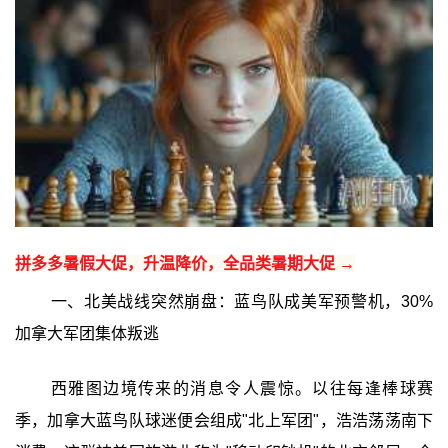
拼多多暑假大促，升温降价，全品类暑期大促 →
一、北美战线突然崩盘：蓝鸟队成美军预警机，30%
加拿大军团集体叛逃
西雅图边境传来的消息令人震惊。以往每逢棒球赛
季，加拿大蓝鸟队球迷便会组成"北上军团"，浩浩荡荡南下