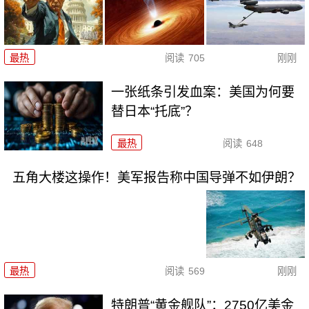
最热
阅读
705
刚刚
一张纸条引发血案：美国为何要
替日本“托底”？
最热
阅读
648
五角大楼这操作！美军报告称中国导弹不如伊朗？
最热
阅读
569
刚刚
特朗普“黄金舰队”：2750亿美金