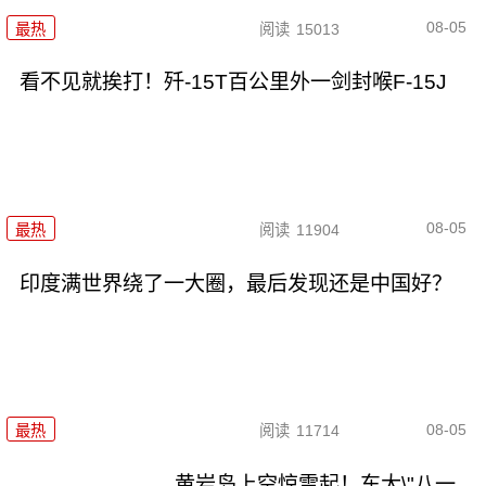
08-05
最热
阅读
15013
看不见就挨打！歼-15T百公里外一剑封喉F-15J
08-05
最热
阅读
11904
印度满世界绕了一大圈，最后发现还是中国好？
08-05
最热
阅读
11714
黄岩岛上空惊雷起！东大\"八一