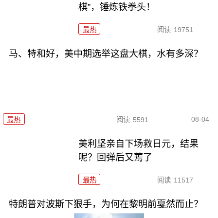
棋”，锤炼铁拳头！
最热
阅读
19751
马、特和好，美中期选举这盘大棋，水有多深？
08-04
最热
阅读
5591
美利坚亲自下场救日元，结果
呢？回弹后又蔫了
最热
阅读
11517
特朗普对波斯下狠手，为何在黎明前戛然而止？