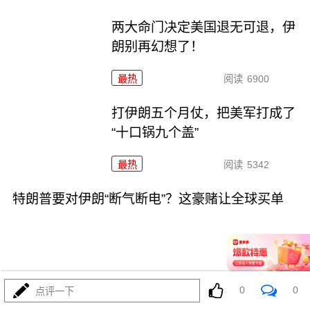
两大命门决定美国退无可退，伊
朗别再幻想了！
最热
阅读
6900
打伊朗五个月仗，把美军打成了
“十口锅九个盖”
最热
阅读
5342
特朗普要对伊朗“断气断电”？这豪赌让全球买单
0
0
点评一下
08-02
最热
阅读
4486