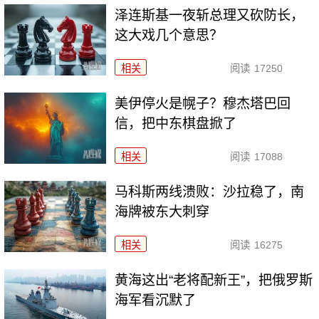
泽连斯基一夜斩总理又砍防长，
这大戏几个意思？
相关
阅读
17250
美伊停火是幌子？穆杰塔巴回
信，把中东棋盘掀了
相关
阅读
17088
马科斯两线溃败：沙拉稳了，南
海牌被东大刺穿
相关
阅读
16275
黄海这出“老将配新王”，把俄罗斯
海军看沉默了