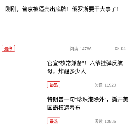
刚刚，普京被逼亮出底牌！俄罗斯要干大事了！
08-04
最热
阅读
14786
官宣“核常兼备”！六爷挂弹反航
母，炸醒多少人
最热
阅读
11523
特朗普一句“珍珠港除外”，撕开美
国霸权遮羞布
最热
阅读
10585