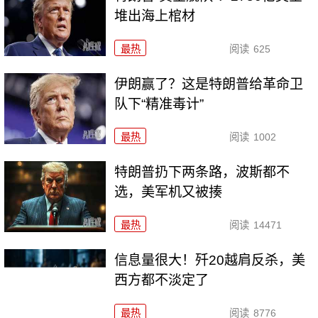
堆出海上棺材
最热
阅读
625
伊朗赢了？这是特朗普给革命卫
队下“精准毒计”
最热
阅读
1002
特朗普扔下两条路，波斯都不
选，美军机又被揍
最热
阅读
14471
信息量很大！歼20越肩反杀，美
西方都不淡定了
最热
阅读
8776