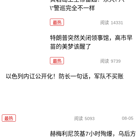
\"警巡完全不一样
最热
阅读
14331
特朗普突然关闭领事馆，高市早
苗的美梦该醒了
最热
阅读
9739
以色列内讧公开化！防长一句话，军队不买账
08-05
最热
阅读
5093
赫梅利尼茨基7小时殉爆，乌后方