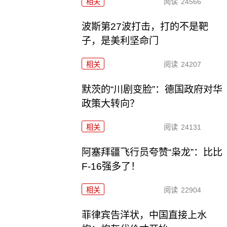
相关
阅读
24566
波斯第27波打击，打的不是靶
子，是美利坚命门
相关
阅读
24207
默茨的“川剧变脸”：德国政府对华
政策大转向？
相关
阅读
24131
阿塞拜疆飞行员夸赞“枭龙”：比比
F-16强多了！
相关
阅读
22904
菲律宾告洋状，中国直接上水