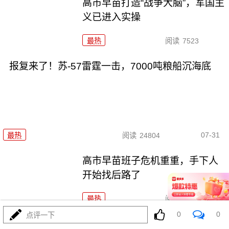
高市早苗打造“战争大脑”，军国主
义已进入实操
最热
阅读
7523
报复来了！苏-57雷霆一击，7000吨粮船沉海底
07-31
最热
阅读
24804
高市早苗班子危机重重，手下人
开始找后路了
最热
阅读
14292
0
0
点评一下
导弹雨落，F35折翼：中东这盘棋，美利坚咋整