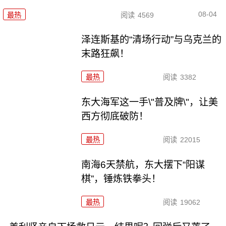
08-04
最热
阅读
4569
泽连斯基的“清场行动”与乌克兰的
末路狂飙！
最热
阅读
3382
东大海军这一手\"普及牌\"，让美
西方彻底破防！
最热
阅读
22015
南海6天禁航，东大摆下“阳谋
棋”，锤炼铁拳头！
最热
阅读
19062