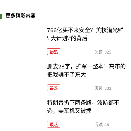
更多精彩内容
766亿买不来安全？美核潜光鲜
\"大计划\"的背后
最热
阅读
322
删去28字，扩军一整本！高市的
把戏骗不了东大
最热
阅读
301
特朗普扔下两条路，波斯都不
选，美军机又被揍
最热
阅读
45