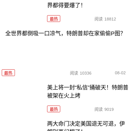
界都得要爆了！
最热
阅读
18812
全世界都倒吸一口凉气，特朗普却在家偷偷P图？
08-02
最热
阅读
10336
美上将一封“私信”捅破天！特朗普
被架在火上烤
最热
阅读
9019
两大命门决定美国退无可退，伊