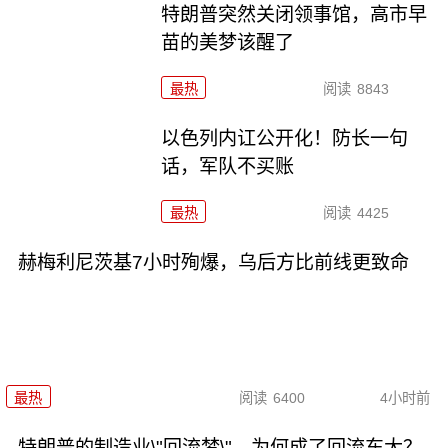
特朗普突然关闭领事馆，高市早
苗的美梦该醒了
最热
阅读
8843
以色列内讧公开化！防长一句
话，军队不买账
最热
阅读
4425
赫梅利尼茨基7小时殉爆，乌后方比前线更致命
最热
阅读
6400
4小时前
特朗普的制造业\"回流梦\"，为何成了回流东大？