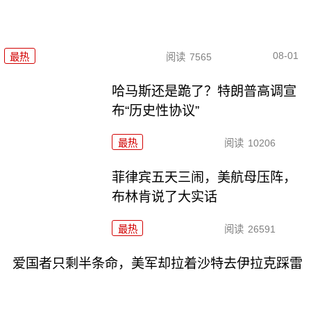
08-01
最热
阅读
7565
哈马斯还是跪了？特朗普高调宣
布“历史性协议”
最热
阅读
10206
菲律宾五天三闹，美航母压阵，
布林肯说了大实话
最热
阅读
26591
爱国者只剩半条命，美军却拉着沙特去伊拉克踩雷