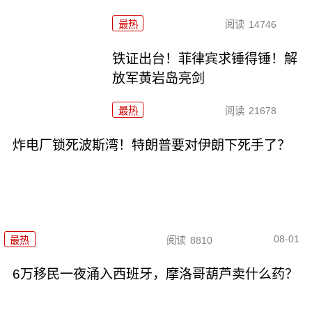
最热
阅读
14746
铁证出台！菲律宾求锤得锤！解
放军黄岩岛亮剑
最热
阅读
21678
炸电厂锁死波斯湾！特朗普要对伊朗下死手了？
08-01
最热
阅读
8810
6万移民一夜涌入西班牙，摩洛哥葫芦卖什么药？