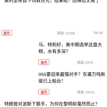
美利坚亲自下场救日元，结果呢？回弹后又蔫了
08-04
最热
阅读
11258
马、特和好，美中期选举这盘大
棋，水有多深？
最热
阅读
5378
055要迎来最强对手？东瀛万吨新
驱已上船台！
最热
阅读
10011
特朗普对波斯下狠手，为何在黎明前戛然而止？