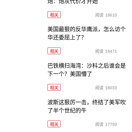
炮：炮灰代价才开始
相关
阅读
18610
美国最狠的反华鹰派，怎么访个
华还委屈上了？
相关
阅读
18471
巴铁横扫海湾：沙科之后谁会是
下一个？美国懵了
相关
阅读
18033
波斯这狠厉一击，终结了美军吹
了半个世纪的牛
相关
阅读
17793