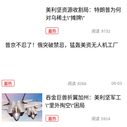
美利坚资源收割局：特朗普为何
对乌稀土\"摊牌\"
最热
阅读
9732
普京不忍了！俄突破禁忌，猛轰美资无人机工厂
08-03
最热
阅读
8266
吞金巨兽折翼加州：美利坚军工
\"里外掏空\"困局
最热
阅读
5914