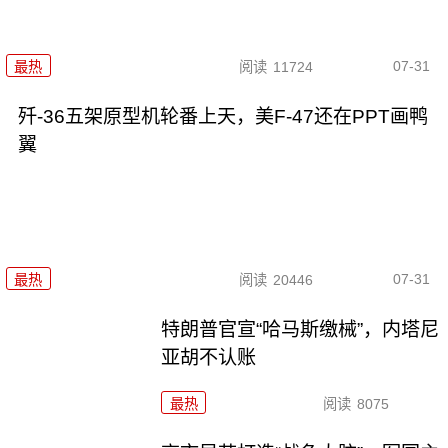
07-31
最热
阅读
11724
歼-36五架原型机轮番上天，美F-47还在PPT画鸭
翼
07-31
最热
阅读
20446
特朗普官宣“哈马斯缴械”，内塔尼
亚胡不认账
最热
阅读
8075