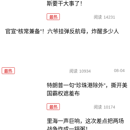
斯要干大事了！
最热
阅读
14231
官宣“核常兼备”！六爷挂弹反航母，炸醒多少人
08-04
最热
阅读
10934
特朗普一句“珍珠港除外”，撕开美
国霸权遮羞布
最热
阅读
10174
里海一声巨响，这次差点把两场
战争炸成一锅粥！