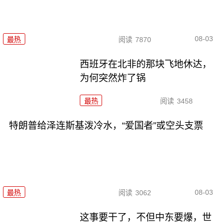
08-03
最热
阅读
7870
西班牙在北非的那块飞地休达，
为何突然炸了锅
最热
阅读
3458
特朗普给泽连斯基泼冷水，“爱国者”或空头支票
08-03
最热
阅读
3062
这事要干了，不但中东要爆，世