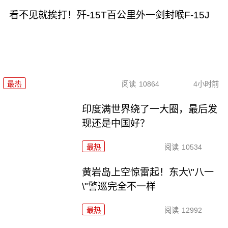
看不见就挨打！歼-15T百公里外一剑封喉F-15J
最热
阅读
10864
4小时前
印度满世界绕了一大圈，最后发
现还是中国好？
最热
阅读
10534
黄岩岛上空惊雷起！东大\"八一
\"警巡完全不一样
最热
阅读
12992