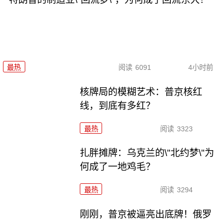
最热
阅读
6091
4小时前
核牌局的模糊艺术：普京核红
线，到底有多红？
最热
阅读
3323
扎胖摊牌：乌克兰的\"北约梦\"为
何成了一地鸡毛？
最热
阅读
3294
刚刚，普京被逼亮出底牌！俄罗