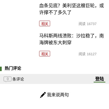
血条见底？美利坚这艘巨轮，或
许撑不了多久了
相关
阅读
16737
马科斯两线溃败：沙拉稳了，南
海牌被东大刺穿
相关
阅读
16127
热门评论
登陆
0
条评论
我来说两句