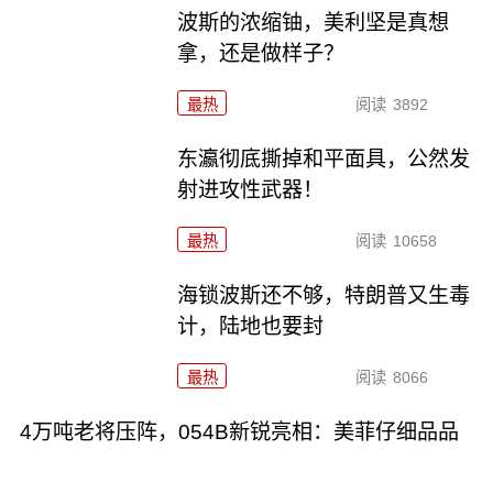
波斯的浓缩铀，美利坚是真想
拿，还是做样子？
最热
阅读
3892
东瀛彻底撕掉和平面具，公然发
射进攻性武器！
最热
阅读
10658
海锁波斯还不够，特朗普又生毒
计，陆地也要封
最热
阅读
8066
4万吨老将压阵，054B新锐亮相：美菲仔细品品