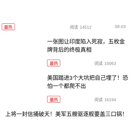
08-03
最热
阅读
14512
一张图让印度陷入死寂，五枚金
牌背后的终极真相
最热
阅读
10063
美国踏进3个大坑把自己埋了！恐
怕一个都爬不出
最热
阅读
16194
上将一封信捅破天！美军五艘驱逐舰要盖三口锅！