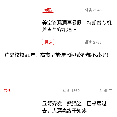
最热
阅读
3648
美空管漏洞再暴露！特朗普专机
差点与客机撞上
最热
阅读
2755
广岛核爆81年，高市早苗连\"谁扔的\"都不敢提！
最热
阅读
1860
2小时前
五箭齐发！熊猫这一巴掌扇过
去，大漂亮终于知疼