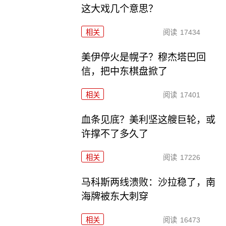
这大戏几个意思？
相关
阅读
17434
美伊停火是幌子？穆杰塔巴回
信，把中东棋盘掀了
相关
阅读
17401
血条见底？美利坚这艘巨轮，或
许撑不了多久了
相关
阅读
17226
马科斯两线溃败：沙拉稳了，南
海牌被东大刺穿
相关
阅读
16473