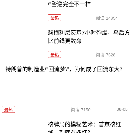
\"警巡完全不一样
最热
阅读
14954
赫梅利尼茨基7小时殉爆，乌后方
比前线更致命
最热
阅读
7628
特朗普的制造业\"回流梦\"，为何成了回流东大？
08-05
最热
阅读
7150
核牌局的模糊艺术：普京核红
线，到底有多红？