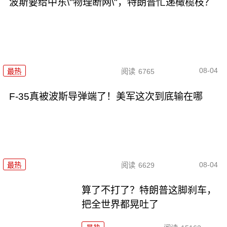
波斯要给中东\"物理断网\"，特朗普忙递橄榄枝？
08-04
最热
阅读
6765
F-35真被波斯导弹端了！美军这次到底输在哪
08-04
最热
阅读
6629
算了不打了？特朗普这脚刹车，
把全世界都晃吐了