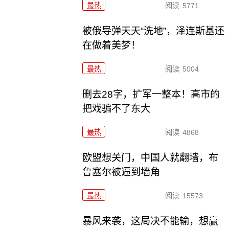
最热
阅读
5771
被俄导弹天天“洗地”，泽连斯基还
在做着美梦！
最热
阅读
5004
删去28字，扩军一整本！高市的
把戏骗不了东大
最热
阅读
4868
欧盟想关门，中国人就翻墙，布
鲁塞尔被逼到墙角
最热
阅读
15573
暴风来袭，这局决不能输，想赢