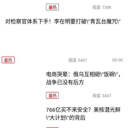
最热
阅读
7398
对检察官体系下手！李在明要打破\"青瓦台魔咒\"
08-06
最热
阅读
5407
电商哭晕：俄乌互相砸\"饭碗\"，
战争已没有后方
最热
阅读
3467
766亿买不来安全？美核潜光鲜
\"大计划\"的背后