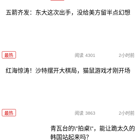
五箭齐发：东大这次出手，没给美方留半点幻想
最热
阅读
4301
2小时前
红海惊涛！沙特摆开大棋局，猫鼠游戏才刚开场
最热
阅读
3863
2小时前
青瓦台的\"拍桌\"，能让跪太久的
韩国站起来吗？