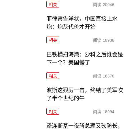
相关
阅读
20046
菲律宾告洋状，中国直接上水
炮：炮灰代价才开始
相关
阅读
18936
巴铁横扫海湾：沙科之后谁会是
下一个？美国懵了
相关
阅读
18570
波斯这狠厉一击，终结了美军吹
了半个世纪的牛
相关
阅读
18094
泽连斯基一夜斩总理又砍防长，