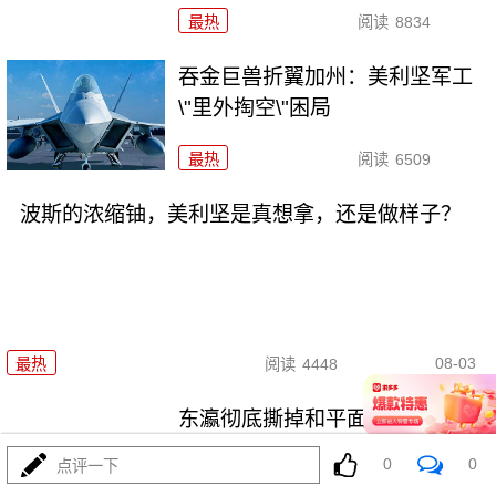
最热
阅读
8834
吞金巨兽折翼加州：美利坚军工
\"里外掏空\"困局
最热
阅读
6509
波斯的浓缩铀，美利坚是真想拿，还是做样子？
08-03
最热
阅读
4448
东瀛彻底撕掉和平面具，公然发
射进攻性武器！
0
0
点评一下