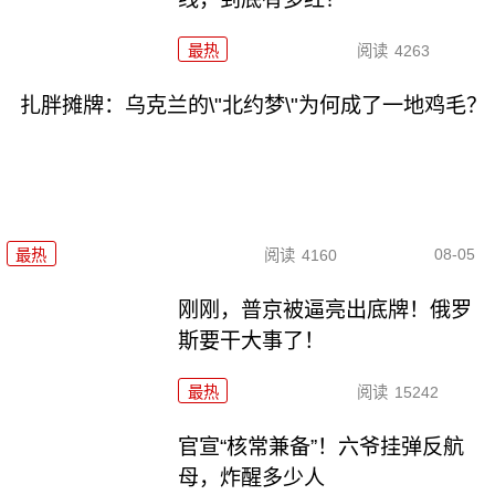
最热
阅读
4263
扎胖摊牌：乌克兰的\"北约梦\"为何成了一地鸡毛？
08-05
最热
阅读
4160
刚刚，普京被逼亮出底牌！俄罗
斯要干大事了！
最热
阅读
15242
官宣“核常兼备”！六爷挂弹反航
母，炸醒多少人