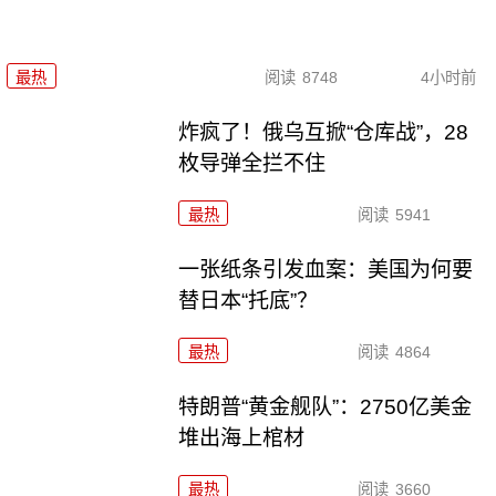
最热
阅读
8748
4小时前
炸疯了！俄乌互掀“仓库战”，28
枚导弹全拦不住
最热
阅读
5941
一张纸条引发血案：美国为何要
替日本“托底”？
最热
阅读
4864
特朗普“黄金舰队”：2750亿美金
堆出海上棺材
最热
阅读
3660