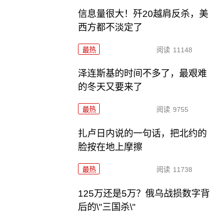
信息量很大！歼20越肩反杀，美
西方都不淡定了
最热
阅读
11148
泽连斯基的时间不多了，最艰难
的冬天又要来了
最热
阅读
9755
扎卢日内说的一句话，把北约的
脸按在地上摩擦
最热
阅读
11738
125万还是5万？俄乌战损数字背
后的\"三国杀\"