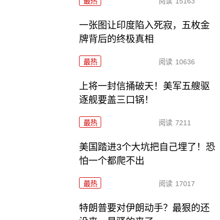
最热
阅读
15163
一张图让印度陷入死寂，五枚金
牌背后的终极真相
最热
阅读
10636
上将一封信捅破天！美军五艘驱
逐舰要盖三口锅！
最热
阅读
7211
美国踏进3个大坑把自己埋了！恐
怕一个都爬不出
最热
阅读
17017
特朗普要对伊朗动手？最狠的还