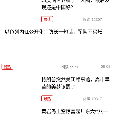
印度满世界绕了一大圈，最后发
现还是中国好？
最热
阅读
12307
以色列内讧公开化！防长一句话，军队不买账
08-05
最热
阅读
5571
特朗普突然关闭领事馆，高市早
苗的美梦该醒了
最热
阅读
10317
黄岩岛上空惊雷起！东大\"八一