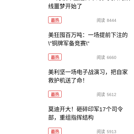
线噩梦开始了
最热
阅读
8444
美狂囤百万吨：一场提前下注的
\"铜牌军备竞赛\"
最热
阅读
6660
美利坚一场电子战演习，把自家
救护机送了命！
最热
阅读
5612
莫迪开大！砸碎印军17个司令
部，重组指挥结构
最热
阅读
5913