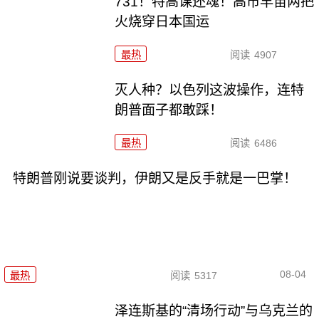
731！特高课还魂！高市早苗两把
火烧穿日本国运
最热
阅读
4907
灭人种？以色列这波操作，连特
朗普面子都敢踩！
最热
阅读
6486
特朗普刚说要谈判，伊朗又是反手就是一巴掌！
08-04
最热
阅读
5317
泽连斯基的“清场行动”与乌克兰的