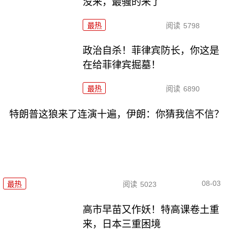
没来，最骚的来了
最热
阅读
5798
政治自杀！菲律宾防长，你这是
在给菲律宾掘墓！
最热
阅读
6890
特朗普这狼来了连演十遍，伊朗：你猜我信不信？
08-03
最热
阅读
5023
高市早苗又作妖！特高课卷土重
来，日本三重困境