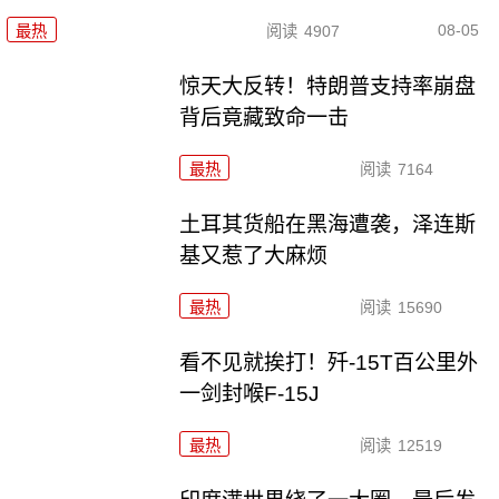
08-05
最热
阅读
4907
惊天大反转！特朗普支持率崩盘
背后竟藏致命一击
最热
阅读
7164
土耳其货船在黑海遭袭，泽连斯
基又惹了大麻烦
最热
阅读
15690
看不见就挨打！歼-15T百公里外
一剑封喉F-15J
最热
阅读
12519