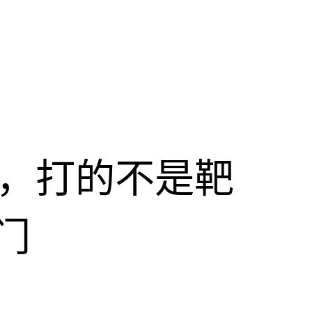
击，打的不是靶
门