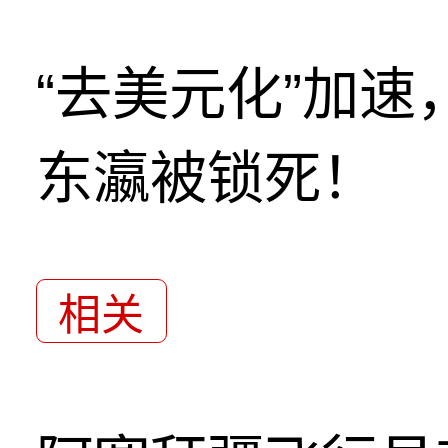
“去美元化”加
东瀛被锁死！
相关