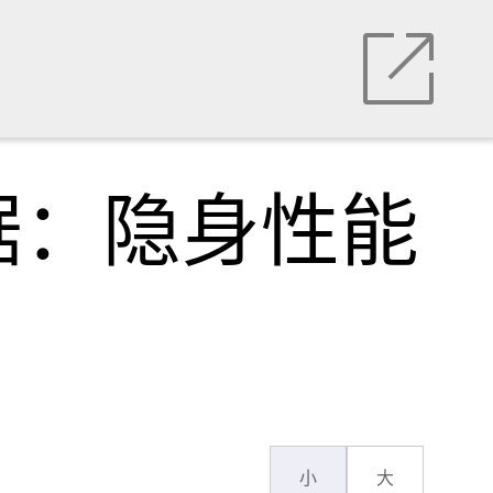
据：隐身性能
小
大