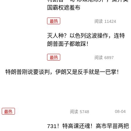
国霸权遮羞布
最热
阅读
11424
灭人种？以色列这波操作，连特
朗普面子都敢踩！
最热
阅读
6897
特朗普刚说要谈判，伊朗又是反手就是一巴掌！
08-04
最热
阅读
5748
731！特高课还魂！高市早苗两把