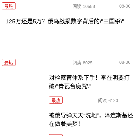
08-06
最热
阅读
10558
125万还是5万？俄乌战损数字背后的\"三国杀\"
08-06
最热
阅读
8025
对检察官体系下手！李在明要打
破\"青瓦台魔咒\"
最热
阅读
6120
被俄导弹天天“洗地”，泽连斯基还
在做着美梦！