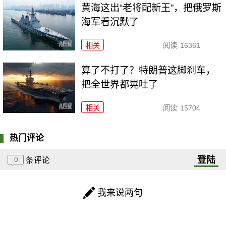
黄海这出“老将配新王”，把俄罗斯
海军看沉默了
相关
阅读
16361
算了不打了？特朗普这脚刹车，
把全世界都晃吐了
相关
阅读
15704
热门评论
登陆
0
条评论
我来说两句