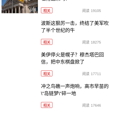
相关
阅读
19105
波斯这狠厉一击，终结了美军吹
了半个世纪的牛
相关
阅读
18275
美伊停火是幌子？穆杰塔巴回
信，把中东棋盘掀了
相关
阅读
17711
冲之鸟礁一声炮响，高市早苗的
\"岛链梦\"碎一地
相关
阅读
17646