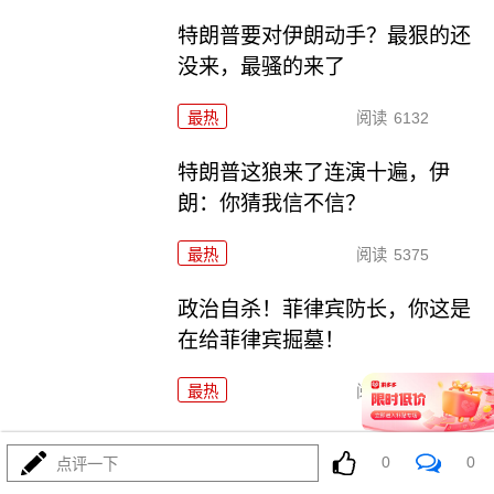
特朗普要对伊朗动手？最狠的还
没来，最骚的来了
最热
阅读
6132
特朗普这狼来了连演十遍，伊
朗：你猜我信不信？
最热
阅读
5375
政治自杀！菲律宾防长，你这是
在给菲律宾掘墓！
最热
阅读
7131
高市早苗又作妖！特高课卷土重
0
0
点评一下
来，日本三重困境