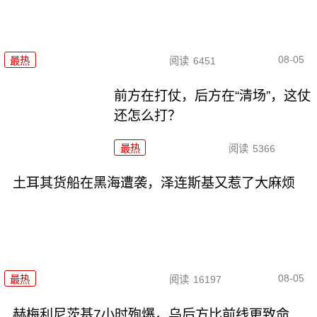
08-05
最热
阅读
6451
前方在打仗，后方在“清场”，这仗
还怎么打？
最热
阅读
5366
土耳其货船在黑海遭袭，泽连斯基又惹了大麻烦
08-05
最热
阅读
16197
赫梅利尼茨基7小时殉爆，乌后方比前线更致命