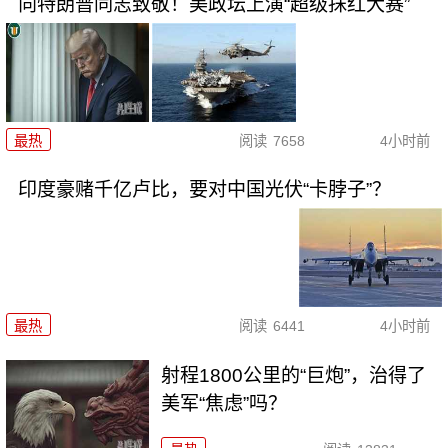
向特朗普同志致敬！美政坛上演“超级抹红大赛”
最热
阅读
7658
4小时前
印度豪赌千亿卢比，要对中国光伏“卡脖子”？
最热
阅读
6441
4小时前
射程1800公里的“巨炮”，治得了
美军“焦虑”吗？