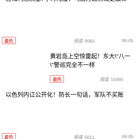
08-05
最热
阅读
8065
黄岩岛上空惊雷起！东大\"八一
\"警巡完全不一样
最热
阅读
15480
以色列内讧公开化！防长一句话，军队不买账
08-05
最热
阅读
6011