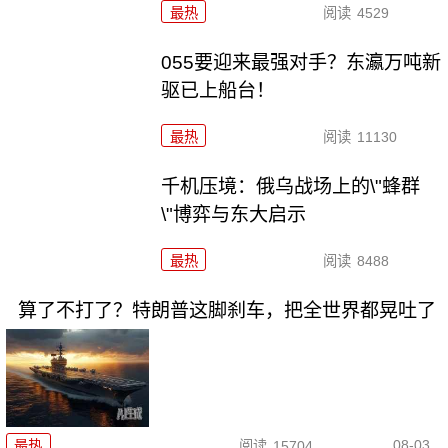
最热
阅读
4529
055要迎来最强对手？东瀛万吨新
驱已上船台！
最热
阅读
11130
千机压境：俄乌战场上的\"蜂群
\"博弈与东大启示
最热
阅读
8488
算了不打了？特朗普这脚刹车，把全世界都晃吐了
08-03
最热
阅读
15704