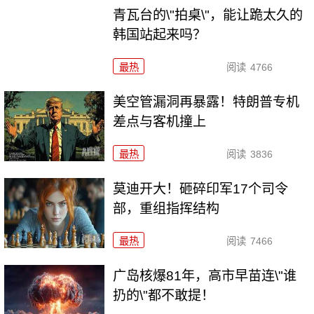
青瓦台的\"拍桌\"，能让跪太久的
韩国站起来吗？
最热
阅读
4766
美空管漏洞再暴露！特朗普专机
差点与客机撞上
最热
阅读
3836
莫迪开大！砸碎印军17个司令
部，重组指挥结构
最热
阅读
7466
广岛核爆81年，高市早苗连\"谁
扔的\"都不敢提！