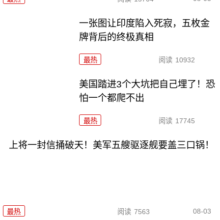
一张图让印度陷入死寂，五枚金
牌背后的终极真相
最热
阅读
10932
美国踏进3个大坑把自己埋了！恐
怕一个都爬不出
最热
阅读
17745
上将一封信捅破天！美军五艘驱逐舰要盖三口锅！
08-03
最热
阅读
7563