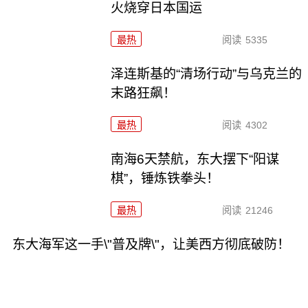
火烧穿日本国运
最热
阅读
5335
泽连斯基的“清场行动”与乌克兰的
末路狂飙！
最热
阅读
4302
南海6天禁航，东大摆下“阳谋
棋”，锤炼铁拳头！
最热
阅读
21246
东大海军这一手\"普及牌\"，让美西方彻底破防！