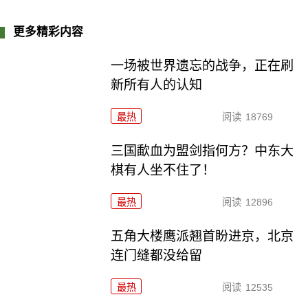
更多精彩内容
一场被世界遗忘的战争，正在刷
新所有人的认知
最热
阅读
18769
三国歃血为盟剑指何方？中东大
棋有人坐不住了！
最热
阅读
12896
五角大楼鹰派翘首盼进京，北京
连门缝都没给留
最热
阅读
12535