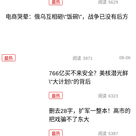
最热
阅读
5629
电商哭晕：俄乌互相砸\"饭碗\"，战争已没有后方
08-06
最热
阅读
3971
766亿买不来安全？美核潜光鲜
\"大计划\"的背后
最热
阅读
6323
删去28字，扩军一整本！高市的
把戏骗不了东大
最热
阅读
5387