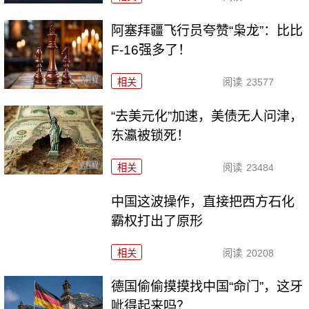
阿塞拜疆飞行员夸赞“枭龙”：比比
F-16强多了！
相关
阅读
23577
“去美元化”加速，美债无人问津，
东瀛被锁死！
相关
阅读
23484
中国这波操作，直接把西方石化
霸权打出了原形
相关
阅读
20208
德国偷偷摸摸找中国“命门”，这牙
呲得起来吗？