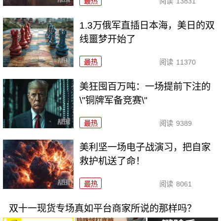
最热
阅读
13831
1.3万俄军直插日本海，美日的双
线噩梦开始了
最热
阅读
11370
美狂囤百万吨：一场提前下注的
\"铜牌军备竞赛\"
最热
阅读
9389
美利坚一场电子战演习，把自家
救护机送了命！
最热
阅读
8061
双十一现货专场真如平台商家所说的那样吗？