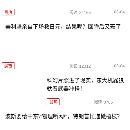
08-04
最热
阅读
24165
美利坚亲自下场救日元，结果呢？回弹后又蔫了
08-04
最热
阅读
12312
科幻片照进了现实，东大机器狼
驮着武器冲锋！
最热
阅读
8705
波斯要给中东\"物理断网\"，特朗普忙递橄榄枝？