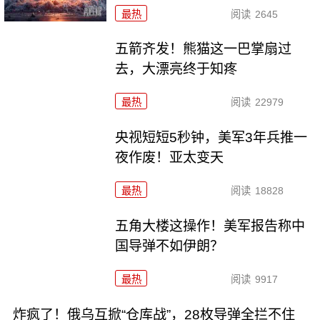
最热
阅读
2645
五箭齐发！熊猫这一巴掌扇过
去，大漂亮终于知疼
最热
阅读
22979
央视短短5秒钟，美军3年兵推一
夜作废！亚太变天
最热
阅读
18828
五角大楼这操作！美军报告称中
国导弹不如伊朗？
最热
阅读
9917
炸疯了！俄乌互掀“仓库战”，28枚导弹全拦不住