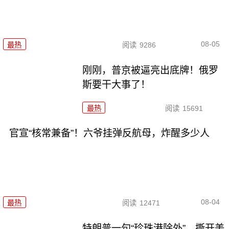
08-05
最热
阅读
9286
刚刚，普京被逼亮出底牌！俄罗
斯要干大事了！
最热
阅读
15691
官宣“核常兼备”！六爷挂弹反航母，炸醒多少人
08-04
最热
阅读
12471
特朗普一句“珍珠港除外”，撕开美