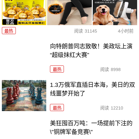
最热
阅读
31145
4小时前
向特朗普同志致敬！美政坛上演
“超级抹红大赛”
最热
阅读
8998
1.3万俄军直插日本海，美日的双
线噩梦开始了
最热
阅读
12210
美狂囤百万吨：一场提前下注的
\"铜牌军备竞赛\"