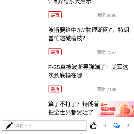
\"博弈与东大启示
最热
阅读
8699
波斯要给中东\"物理断网\"，特朗
普忙递橄榄枝？
最热
阅读
7357
F-35真被波斯导弹端了！美军这
次到底输在哪
最热
阅读
7136
算了不打了？特朗普这脚刹车，
把全世界都晃吐了
0
0
点评一下
最热
阅读
15978