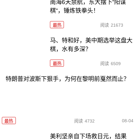
南海6天禁航，东大摆下“阳谋
棋”，锤炼铁拳头！
最热
阅读
21673
马、特和好，美中期选举这盘大
棋，水有多深？
最热
阅读
6509
特朗普对波斯下狠手，为何在黎明前戛然而止？
08-04
最热
阅读
4732
美利坚亲自下场救日元，结果