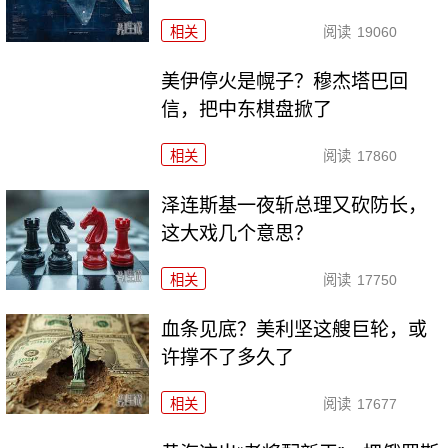
相关
阅读
19060
美伊停火是幌子？穆杰塔巴回
信，把中东棋盘掀了
相关
阅读
17860
泽连斯基一夜斩总理又砍防长，
这大戏几个意思？
相关
阅读
17750
血条见底？美利坚这艘巨轮，或
许撑不了多久了
相关
阅读
17677