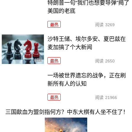
特朗普一句“我们也想要导弹”揭了
美国的老底
最热
阅读
3269
沙特王储、埃尔多安、夏巴兹在
麦加搞了个大新闻
最热
阅读
2650
一场被世界遗忘的战争，正在刷
新所有人的认知
最热
阅读
21966
三国歃血为盟剑指何方？中东大棋有人坐不住了！