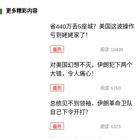
更多精彩内容
省440万丢5座城？美国这波操作
亏到姥姥家了！
最热
阅读
10439
对美国幻想不灭，伊朗犯下两个
大错，令人痛心！
最热
阅读
6750
总统见不到领袖，伊朗革命卫队
自己下令开打？
最热
阅读
6323