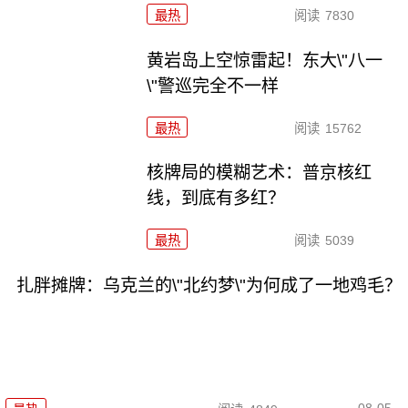
最热
阅读
7830
黄岩岛上空惊雷起！东大\"八一
\"警巡完全不一样
最热
阅读
15762
核牌局的模糊艺术：普京核红
线，到底有多红？
最热
阅读
5039
扎胖摊牌：乌克兰的\"北约梦\"为何成了一地鸡毛？