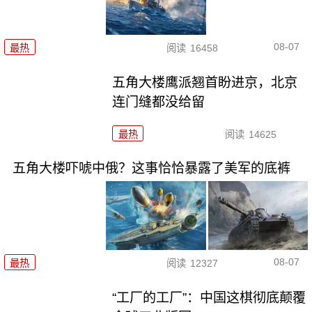
08-07
最热
阅读
16458
五角大楼鹰派翘首盼进京，北京
连门缝都没给留
最热
阅读
14625
五角大楼吓唬中俄？这事恰恰暴露了美军的底裤
08-07
最热
阅读
12327
“工厂的工厂”：中国这棋彻底颠覆