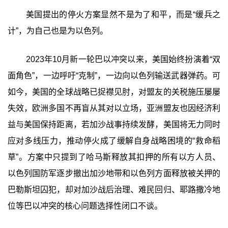
美国提出的停火方案显然不是为了和平，而是“缓兵之
计”，为自己也是为以色列。
2023年10月新一轮巴以冲突以来，美国始终扮演着“双
面角色”，一边呼吁“克制”，一边向以色列输送武器弹药。可
如今，美国的全球战略已捉襟见肘，对盟友的关税施压屡屡
失效，欧洲多国不再盲从其对以立场，亚洲盟友也因经济利
益与美国保持距离，若加沙战事持续发酵，美国将无力同时
应对多线压力，推动停火成了缓解自身战略困境的“救命稻
草”。方案中只提到了哈马斯释放其扣押的所有以方人员、
以色列国防军逐步撤出加沙地带和以色列方面释放被关押的
巴勒斯坦囚犯，却对加沙战后治理、难民回归、耶路撒冷地
位等巴以冲突的核心问题选择性闭口不谈。