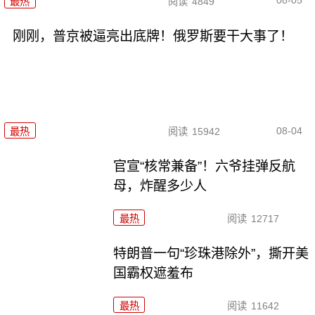
08-05
最热
阅读
4849
刚刚，普京被逼亮出底牌！俄罗斯要干大事了！
08-04
最热
阅读
15942
官宣“核常兼备”！六爷挂弹反航
母，炸醒多少人
最热
阅读
12717
特朗普一句“珍珠港除外”，撕开美
国霸权遮羞布
最热
阅读
11642