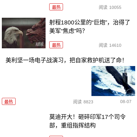
最热
阅读
10055
射程1800公里的“巨炮”，治得了
美军“焦虑”吗？
最热
阅读
14610
美利坚一场电子战演习，把自家救护机送了命！
08-07
最热
阅读
8823
莫迪开大！砸碎印军17个司令
部，重组指挥结构