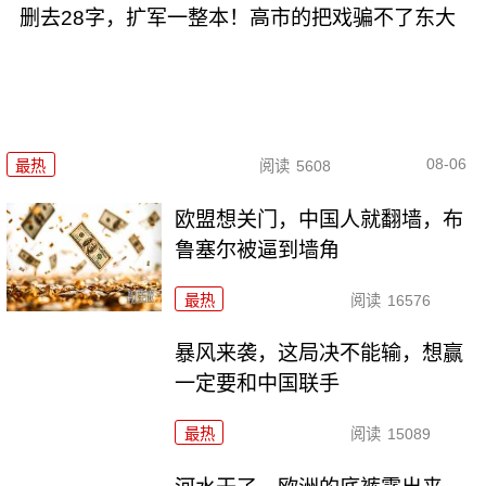
删去28字，扩军一整本！高市的把戏骗不了东大
08-06
最热
阅读
5608
欧盟想关门，中国人就翻墙，布
鲁塞尔被逼到墙角
最热
阅读
16576
暴风来袭，这局决不能输，想赢
一定要和中国联手
最热
阅读
15089