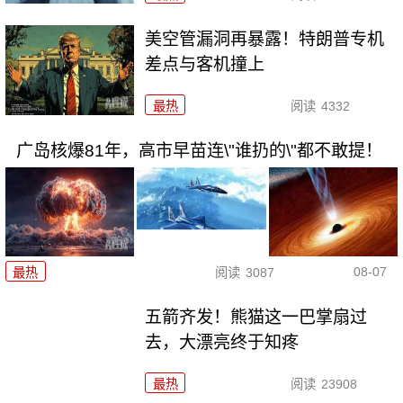
美空管漏洞再暴露！特朗普专机
差点与客机撞上
最热
阅读
4332
广岛核爆81年，高市早苗连\"谁扔的\"都不敢提！
08-07
最热
阅读
3087
五箭齐发！熊猫这一巴掌扇过
去，大漂亮终于知疼
最热
阅读
23908