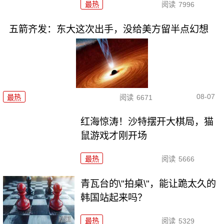
最热
阅读
7996
五箭齐发：东大这次出手，没给美方留半点幻想
08-07
最热
阅读
6671
红海惊涛！沙特摆开大棋局，猫
鼠游戏才刚开场
最热
阅读
5666
青瓦台的\"拍桌\"，能让跪太久的
韩国站起来吗？
最热
阅读
5329