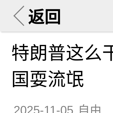
返回
特朗普这么
国耍流氓
2025-11-05
自由