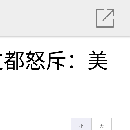
友都怒斥：美
小
大