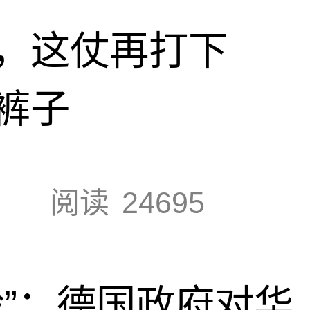
，这仗再打下
裤子
阅读
24695
脸”：德国政府对华