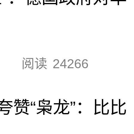
阅读
24266
夸赞“枭龙”：比比