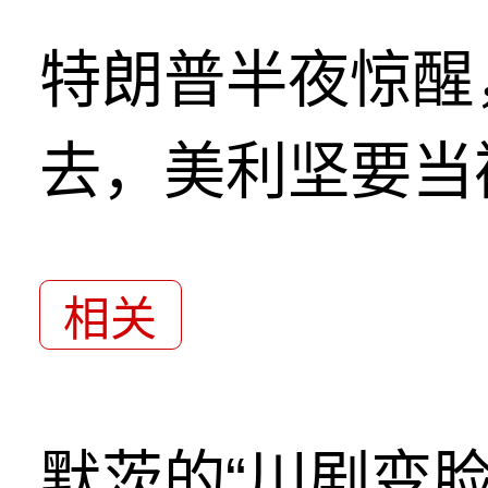
特朗普半夜惊醒
去，美利坚要当
相关
默茨的“川剧变