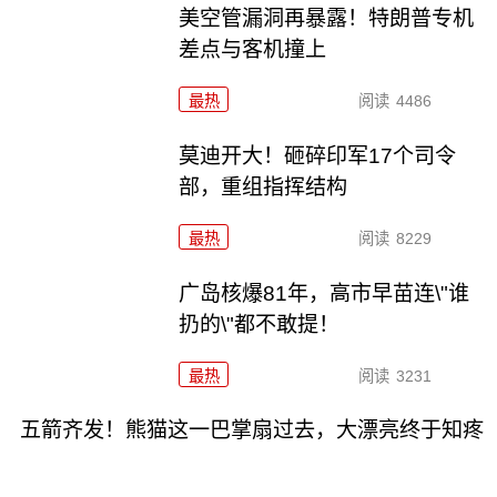
美空管漏洞再暴露！特朗普专机
差点与客机撞上
最热
阅读
4486
莫迪开大！砸碎印军17个司令
部，重组指挥结构
最热
阅读
8229
广岛核爆81年，高市早苗连\"谁
扔的\"都不敢提！
最热
阅读
3231
五箭齐发！熊猫这一巴掌扇过去，大漂亮终于知疼