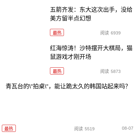
五箭齐发：东大这次出手，没给
美方留半点幻想
最热
阅读
6939
红海惊涛！沙特摆开大棋局，猫
鼠游戏才刚开场
最热
阅读
5873
青瓦台的\"拍桌\"，能让跪太久的韩国站起来吗？
08-07
最热
阅读
5519