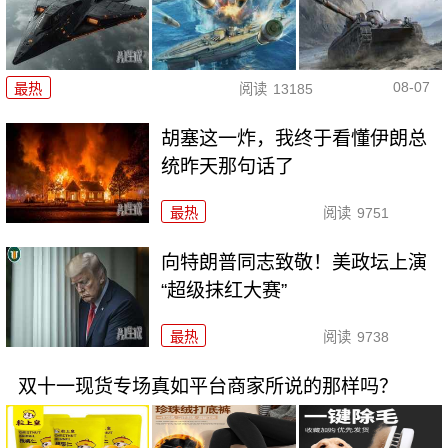
08-07
最热
阅读
13185
胡塞这一炸，我终于看懂伊朗总
统昨天那句话了
最热
阅读
9751
向特朗普同志致敬！美政坛上演
“超级抹红大赛”
最热
阅读
9738
双十一现货专场真如平台商家所说的那样吗？