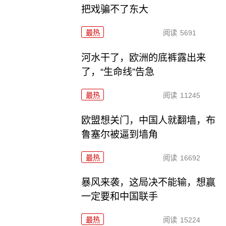
把戏骗不了东大
最热
阅读
5691
河水干了，欧洲的底裤露出来
了，“生命线”告急
最热
阅读
11245
欧盟想关门，中国人就翻墙，布
鲁塞尔被逼到墙角
最热
阅读
16692
暴风来袭，这局决不能输，想赢
一定要和中国联手
最热
阅读
15224