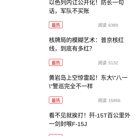
以色列内讧公开化！防长一句
话，军队不买账
最热
阅读
6389
核牌局的模糊艺术：普京核红
线，到底有多红？
最热
阅读
5132
黄岩岛上空惊雷起！东大\"八一
\"警巡完全不一样
最热
阅读
15856
看不见就挨打！歼-15T百公里外
一剑封喉F-15J