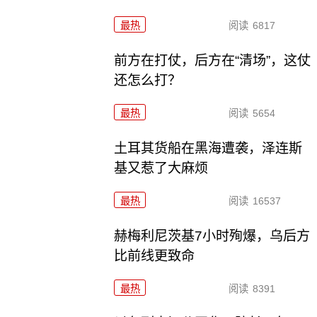
最热
阅读
6817
前方在打仗，后方在“清场”，这仗
还怎么打？
最热
阅读
5654
土耳其货船在黑海遭袭，泽连斯
基又惹了大麻烦
最热
阅读
16537
赫梅利尼茨基7小时殉爆，乌后方
比前线更致命
最热
阅读
8391