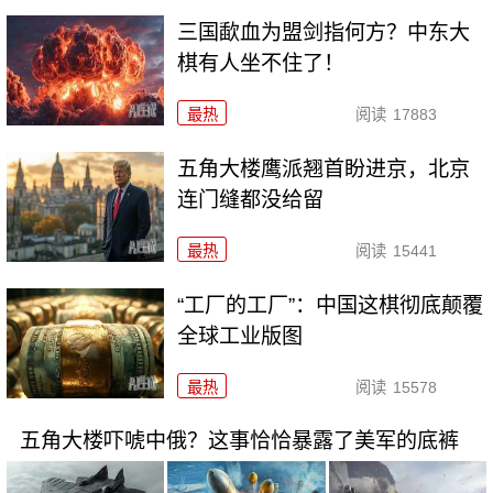
三国歃血为盟剑指何方？中东大
棋有人坐不住了！
最热
阅读
17883
五角大楼鹰派翘首盼进京，北京
连门缝都没给留
最热
阅读
15441
“工厂的工厂”：中国这棋彻底颠覆
全球工业版图
最热
阅读
15578
五角大楼吓唬中俄？这事恰恰暴露了美军的底裤