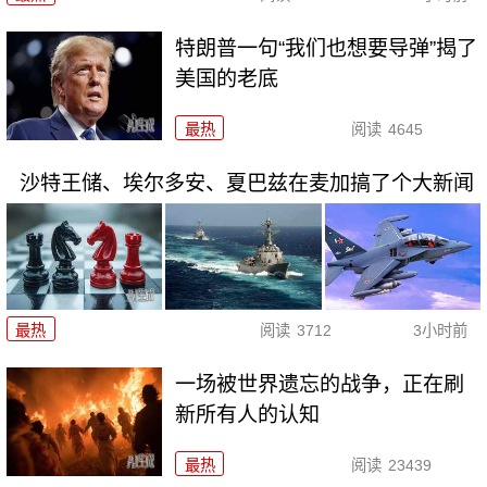
特朗普一句“我们也想要导弹”揭了
美国的老底
最热
阅读
4645
沙特王储、埃尔多安、夏巴兹在麦加搞了个大新闻
最热
阅读
3712
3小时前
一场被世界遗忘的战争，正在刷
新所有人的认知
最热
阅读
23439