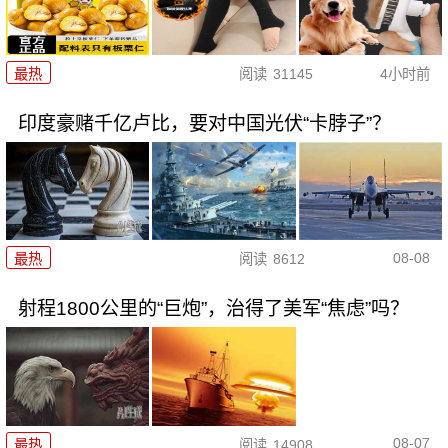
最热
阅读
31145
4小时前
印度豪赌千亿卢比，要对中国光伏“卡脖子”？
08-08
最热
阅读
8612
射程1800公里的“巨炮”，治得了美军“焦虑”吗？
08-07
最热
阅读
14908