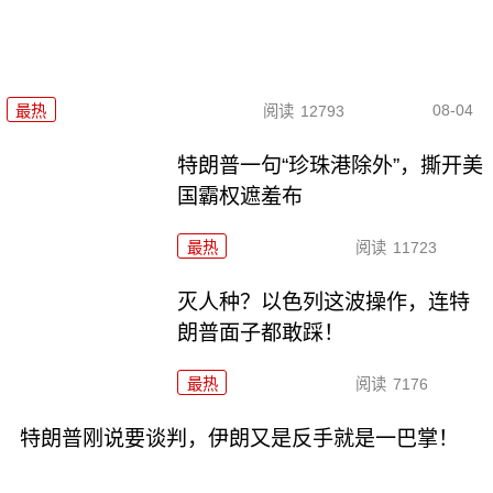
08-04
最热
阅读
12793
特朗普一句“珍珠港除外”，撕开美
国霸权遮羞布
最热
阅读
11723
灭人种？以色列这波操作，连特
朗普面子都敢踩！
最热
阅读
7176
特朗普刚说要谈判，伊朗又是反手就是一巴掌！