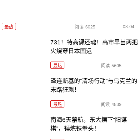
08-04
最热
阅读
6025
731！特高课还魂！高市早苗两把
火烧穿日本国运
最热
阅读
5605
泽连斯基的“清场行动”与乌克兰的
末路狂飙！
最热
阅读
4539
南海6天禁航，东大摆下“阳谋
棋”，锤炼铁拳头！