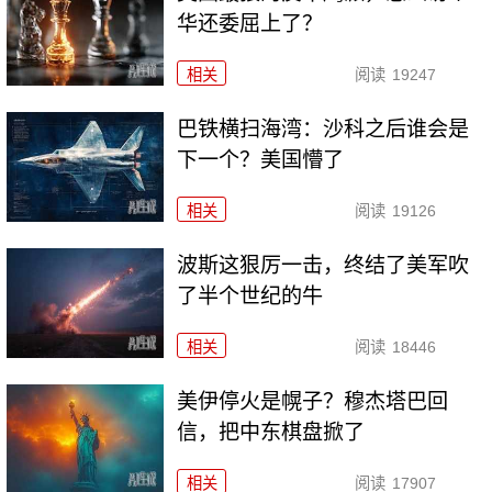
华还委屈上了？
相关
阅读
19247
巴铁横扫海湾：沙科之后谁会是
下一个？美国懵了
相关
阅读
19126
波斯这狠厉一击，终结了美军吹
了半个世纪的牛
相关
阅读
18446
美伊停火是幌子？穆杰塔巴回
信，把中东棋盘掀了
相关
阅读
17907