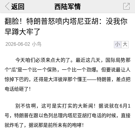
返回
西陆军情
翻脸！特朗普怒喷内塔尼亚胡：没我你
早蹲大牢了
小
大
2026-06-02
小鸟
今天咱们必须来点大的了。最近这几天，国际局势那
个“瓜”是一个比一个保熟，一个比一个劲爆。但要说最让人
惊掉下巴的，还得是大洋彼岸那个懂王——特朗普，差点把
电话给砸了！
别不信啊，这可是实打实的大新闻！据说就在6月1
号，特朗普在跟以色列总理内塔尼亚胡打电话的时候，直接
就炸毛了，据说那是前所未有的咆哮！