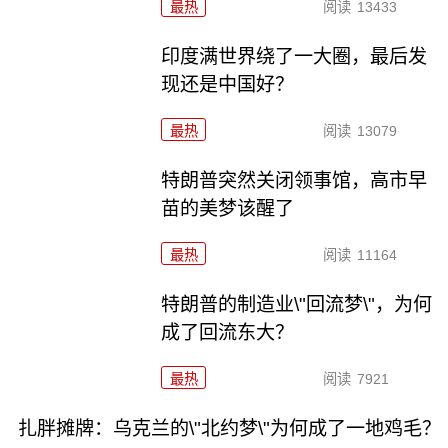
最热
阅读
13433
印度满世界绕了一大圈，最后发
现还是中国好？
最热
阅读
13079
特朗普突然关闭领事馆，高市早
苗的美梦该醒了
最热
阅读
11164
特朗普的制造业\"回流梦\"，为何
成了回流东大？
最热
阅读
7921
扎胖摊牌：乌克兰的\"北约梦\"为何成了一地鸡毛？