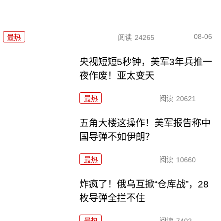
08-06
最热
阅读
24265
央视短短5秒钟，美军3年兵推一
夜作废！亚太变天
最热
阅读
20621
五角大楼这操作！美军报告称中
国导弹不如伊朗？
最热
阅读
10660
炸疯了！俄乌互掀“仓库战”，28
枚导弹全拦不住
最热
阅读
7402