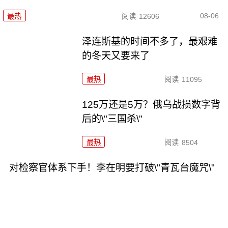
08-06
最热
阅读
12606
泽连斯基的时间不多了，最艰难
的冬天又要来了
最热
阅读
11095
125万还是5万？俄乌战损数字背
后的\"三国杀\"
最热
阅读
8504
对检察官体系下手！李在明要打破\"青瓦台魔咒\"