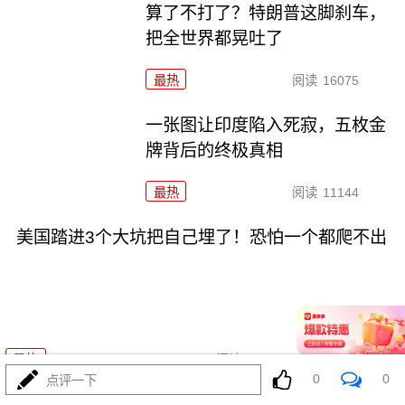
算了不打了？特朗普这脚刹车，
把全世界都晃吐了
最热
阅读
16075
一张图让印度陷入死寂，五枚金
牌背后的终极真相
最热
阅读
11144
美国踏进3个大坑把自己埋了！恐怕一个都爬不出
08-03
最热
阅读
18249
0
0
点评一下
上将一封信捅破天！美军五艘驱逐舰要盖三口锅！