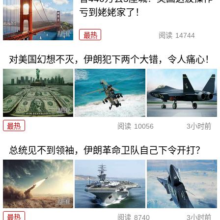
亏到姥姥家了！
最热
阅读
14744
对美国幻想不灭，伊朗犯下两个大错，令人痛心！
最热
阅读
10056
3小时前
总统见不到领袖，伊朗革命卫队自己下令开打？
最热
阅读
8740
3小时前