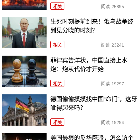
相关
阅读
25895
生死时刻提前到来！俄乌战争终
到见分晓的时刻？
相关
阅读
23241
菲律宾告洋状，中国直接上水
炮：炮灰代价才开始
相关
阅读
19297
德国偷偷摸摸找中国“命门”，这牙
呲得起来吗？
相关
阅读
19294
美国最狠的反华鹰派，怎么访个