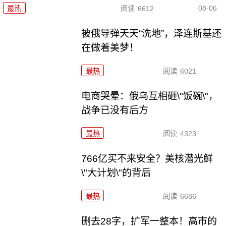
08-06
最热
阅读
6612
被俄导弹天天“洗地”，泽连斯基还
在做着美梦！
最热
阅读
6021
电商哭晕：俄乌互相砸\"饭碗\"，
战争已没有后方
最热
阅读
4323
766亿买不来安全？美核潜光鲜
\"大计划\"的背后
最热
阅读
6686
删去28字，扩军一整本！高市的