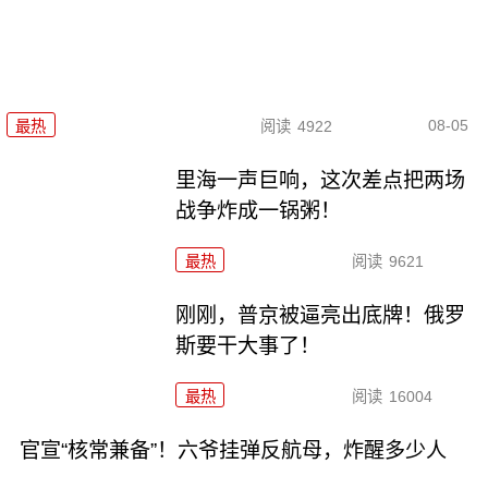
08-05
最热
阅读
4922
里海一声巨响，这次差点把两场
战争炸成一锅粥！
最热
阅读
9621
刚刚，普京被逼亮出底牌！俄罗
斯要干大事了！
最热
阅读
16004
官宣“核常兼备”！六爷挂弹反航母，炸醒多少人