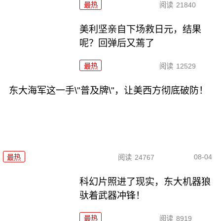
最热
阅读
21840
美利坚亲自下场救日元，结果
呢？回弹后又蔫了
最热
阅读
12529
东大海军这一手\"普及牌\"，让美西方彻底破防！
08-04
最热
阅读
24767
科幻片照进了现实，东大机器狼
驮着武器冲锋！
最热
阅读
8919