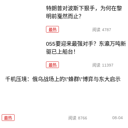
特朗普对波斯下狠手，为何在黎
明前戛然而止？
最热
阅读
4787
055要迎来最强对手？东瀛万吨新
驱已上船台！
最热
阅读
11397
千机压境：俄乌战场上的\"蜂群\"博弈与东大启示
08-04
最热
阅读
8766