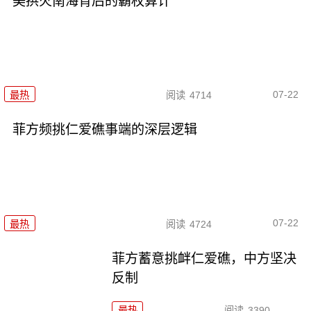
美拱火南海背后的霸权算计
07-22
最热
阅读
4714
菲方频挑仁爱礁事端的深层逻辑
07-22
最热
阅读
4724
菲方蓄意挑衅仁爱礁，中方坚决
反制
最热
阅读
3390