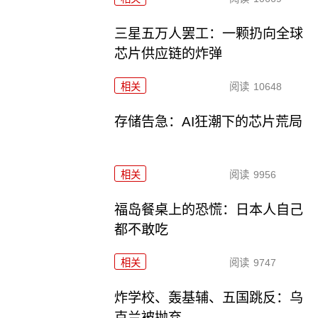
三星五万人罢工：一颗扔向全球
芯片供应链的炸弹
相关
阅读
10648
存储告急：AI狂潮下的芯片荒局
相关
阅读
9956
福岛餐桌上的恐慌：日本人自己
都不敢吃
相关
阅读
9747
炸学校、轰基辅、五国跳反：乌
克兰被抛弃