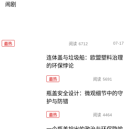
闹剧
07-17
最热
阅读
6712
连体盖与垃圾船：欧盟塑料治理
的环保悖论
最热
阅读
5691
瓶盖安全设计：微观细节中的守
护与防错
最热
阅读
4464