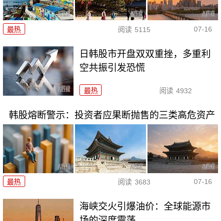
07-16
最热
阅读
5115
日韩股市开盘双双重挫，多重利
空共振引发恐慌
最热
阅读
4932
韩股熔断警示：投资者应果断抛售的三类高危资产
07-16
最热
阅读
3683
海峡交火引爆油价：全球能源市
场的深度震荡