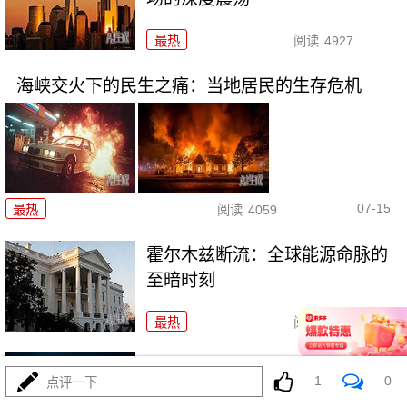
最热
阅读
4927
海峡交火下的民生之痛：当地居民的生存危机
07-15
最热
阅读
4059
霍尔木兹断流：全球能源命脉的
至暗时刻
最热
阅读
4316
美伊博弈临界点：特朗普威胁摧
1
0
点评一下
毁伊朗基建