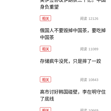
美伊签协议伊朗获三千亿，中国
身负重望
相关
阅读
12126
俄国人不要毁掉中国茶，要吃掉
中国茶
相关
阅读
11089
存储疯牛没死，只是摔了一跤
相关
阅读
10843
高市讨好韩国碰壁，李在明守住
了底线
相关
阅读
10669