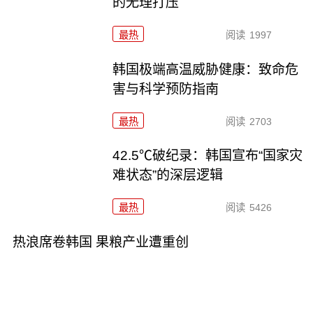
的无理打压
最热
阅读
1997
韩国极端高温威胁健康：致命危
害与科学预防指南
最热
阅读
2703
42.5℃破纪录：韩国宣布“国家灾
难状态”的深层逻辑
最热
阅读
5426
热浪席卷韩国 果粮产业遭重创