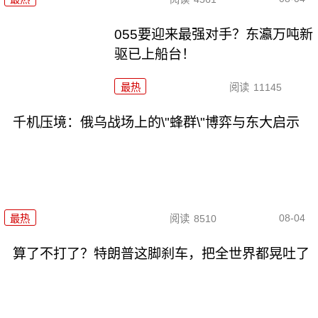
055要迎来最强对手？东瀛万吨新
驱已上船台！
最热
阅读
11145
千机压境：俄乌战场上的\"蜂群\"博弈与东大启示
08-04
最热
阅读
8510
算了不打了？特朗普这脚刹车，把全世界都晃吐了