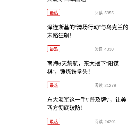
最热
阅读
5355
泽连斯基的“清场行动”与乌克兰的
末路狂飙！
最热
阅读
4330
南海6天禁航，东大摆下“阳谋
棋”，锤炼铁拳头！
最热
阅读
21279
东大海军这一手\"普及牌\"，让美
西方彻底破防！
最热
阅读
24201