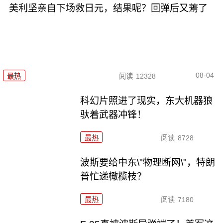
美利坚亲自下场救日元，结果呢？回弹后又蔫了
08-04
最热
阅读
12328
科幻片照进了现实，东大机器狼
驮着武器冲锋！
最热
阅读
8728
波斯要给中东\"物理断网\"，特朗
普忙递橄榄枝？
最热
阅读
7180