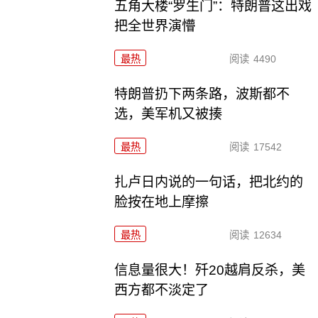
五角大楼“罗生门”：特朗普这出戏
把全世界演懵
最热
阅读
4490
特朗普扔下两条路，波斯都不
选，美军机又被揍
最热
阅读
17542
扎卢日内说的一句话，把北约的
脸按在地上摩擦
最热
阅读
12634
信息量很大！歼20越肩反杀，美
西方都不淡定了