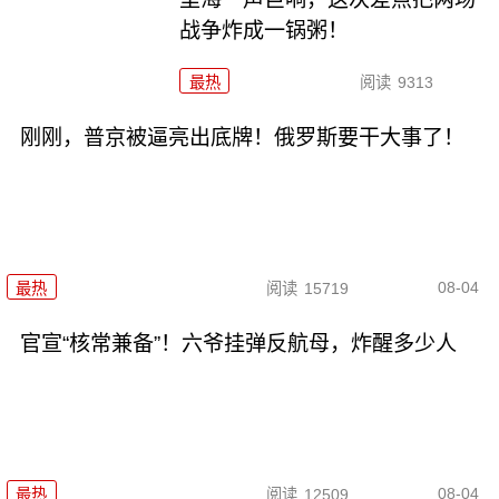
战争炸成一锅粥！
最热
阅读
9313
刚刚，普京被逼亮出底牌！俄罗斯要干大事了！
08-04
最热
阅读
15719
官宣“核常兼备”！六爷挂弹反航母，炸醒多少人
08-04
最热
阅读
12509