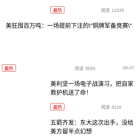
最热
阅读
11539
美狂囤百万吨：一场提前下注的\"铜牌军备竞赛\"
08-07
最热
阅读
9550
美利坚一场电子战演习，把自家
救护机送了命！
最热
阅读
8216
五箭齐发：东大这次出手，没给
美方留半点幻想