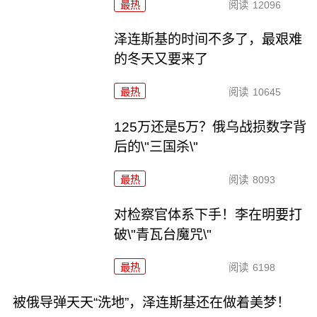
最热
阅读
12096
泽连斯基的时间不多了，最艰难
的冬天又要来了
最热
阅读
10645
125万还是5万？俄乌战损数字背
后的\"三国杀\"
最热
阅读
8093
对检察官体系下手！李在明要打
破\"青瓦台魔咒\"
最热
阅读
6198
被俄导弹天天“洗地”，泽连斯基还在做着美梦！