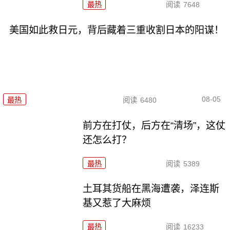
最热
阅读
7648
美国如此救日元，背后藏着三重收割日本的阳谋！
08-05
最热
阅读
6480
前方在打仗，后方在“清场”，这仗
还怎么打？
最热
阅读
5389
土耳其货船在黑海遭袭，泽连斯
基又惹了大麻烦
最热
阅读
16233