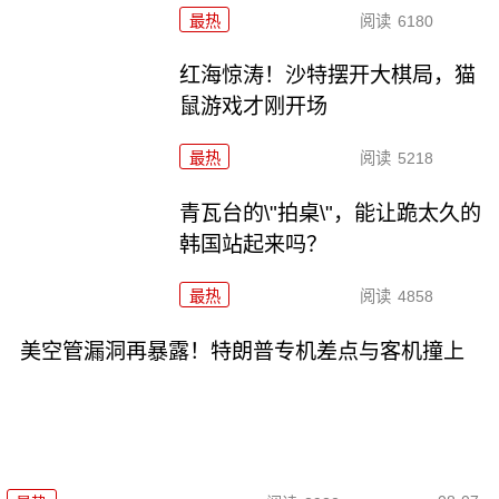
最热
阅读
6180
红海惊涛！沙特摆开大棋局，猫
鼠游戏才刚开场
最热
阅读
5218
青瓦台的\"拍桌\"，能让跪太久的
韩国站起来吗？
最热
阅读
4858
美空管漏洞再暴露！特朗普专机差点与客机撞上