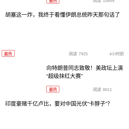
最热
阅读
10859
胡塞这一炸，我终于看懂伊朗总统昨天那句话了
最热
阅读
7925
4小时前
向特朗普同志致敬！美政坛上演
“超级抹红大赛”
最热
阅读
8011
印度豪赌千亿卢比，要对中国光伏“卡脖子”？