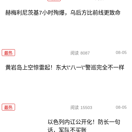
赫梅利尼茨基7小时殉爆，乌后方比前线更致命
08-05
最热
阅读
8087
黄岩岛上空惊雷起！东大\"八一\"警巡完全不一样
08-05
最热
阅读
15503
以色列内讧公开化！防长一句
话，军队不买账