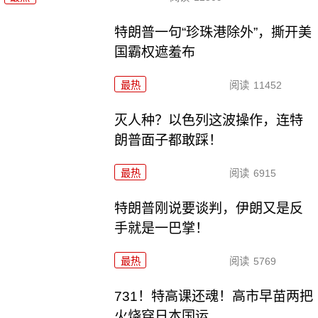
特朗普一句“珍珠港除外”，撕开美
国霸权遮羞布
最热
阅读
11452
灭人种？以色列这波操作，连特
朗普面子都敢踩！
最热
阅读
6915
特朗普刚说要谈判，伊朗又是反
手就是一巴掌！
最热
阅读
5769
731！特高课还魂！高市早苗两把
火烧穿日本国运