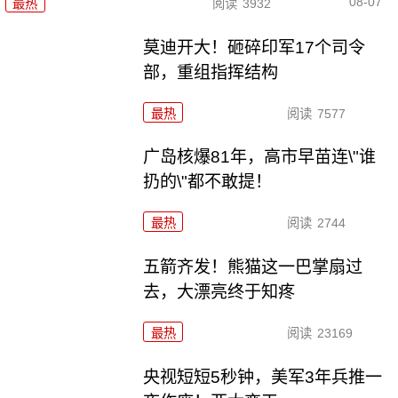
08-07
最热
阅读
3932
莫迪开大！砸碎印军17个司令
部，重组指挥结构
最热
阅读
7577
广岛核爆81年，高市早苗连\"谁
扔的\"都不敢提！
最热
阅读
2744
五箭齐发！熊猫这一巴掌扇过
去，大漂亮终于知疼
最热
阅读
23169
央视短短5秒钟，美军3年兵推一