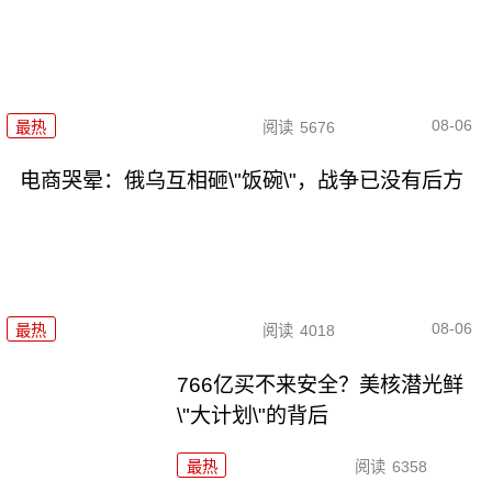
08-06
最热
阅读
5676
电商哭晕：俄乌互相砸\"饭碗\"，战争已没有后方
08-06
最热
阅读
4018
766亿买不来安全？美核潜光鲜
\"大计划\"的背后
最热
阅读
6358