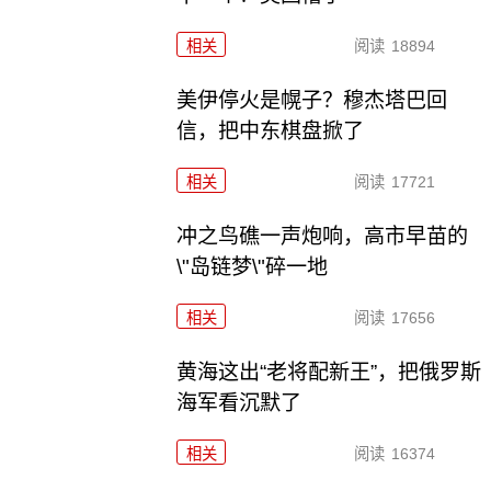
相关
阅读
18894
美伊停火是幌子？穆杰塔巴回
信，把中东棋盘掀了
相关
阅读
17721
冲之鸟礁一声炮响，高市早苗的
\"岛链梦\"碎一地
相关
阅读
17656
黄海这出“老将配新王”，把俄罗斯
海军看沉默了
相关
阅读
16374