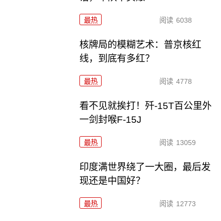
最热
阅读
6038
核牌局的模糊艺术：普京核红
线，到底有多红？
最热
阅读
4778
看不见就挨打！歼-15T百公里外
一剑封喉F-15J
最热
阅读
13059
印度满世界绕了一大圈，最后发
现还是中国好？
最热
阅读
12773