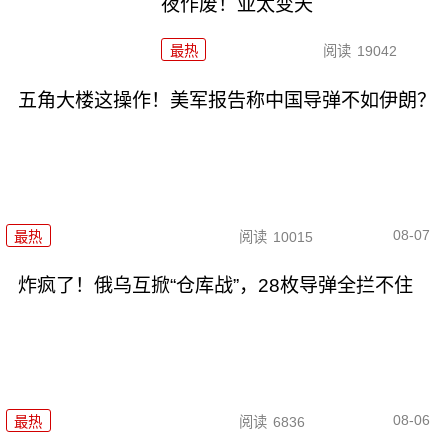
夜作废！亚太变天
最热
阅读
19042
五角大楼这操作！美军报告称中国导弹不如伊朗？
08-07
最热
阅读
10015
炸疯了！俄乌互掀“仓库战”，28枚导弹全拦不住
08-06
最热
阅读
6836