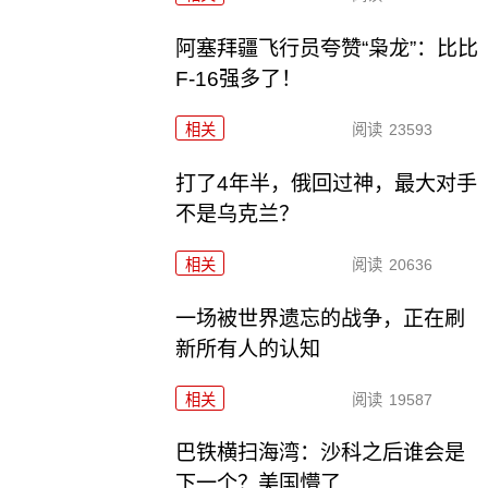
阿塞拜疆飞行员夸赞“枭龙”：比比
F-16强多了！
相关
阅读
23593
打了4年半，俄回过神，最大对手
不是乌克兰？
相关
阅读
20636
一场被世界遗忘的战争，正在刷
新所有人的认知
相关
阅读
19587
巴铁横扫海湾：沙科之后谁会是
下一个？美国懵了