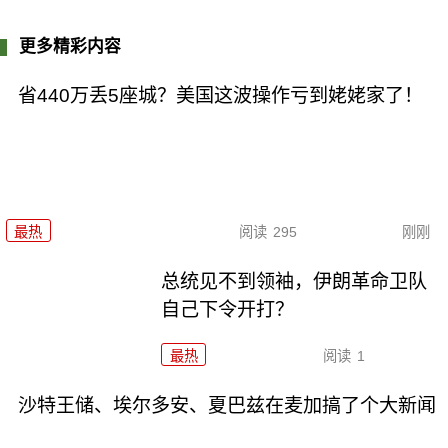
更多精彩内容
省440万丢5座城？美国这波操作亏到姥姥家了！
最热
阅读
295
刚刚
总统见不到领袖，伊朗革命卫队
自己下令开打？
最热
阅读
1
沙特王储、埃尔多安、夏巴兹在麦加搞了个大新闻