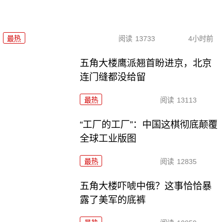
最热
阅读
13733
4小时前
五角大楼鹰派翘首盼进京，北京
连门缝都没给留
最热
阅读
13113
“工厂的工厂”：中国这棋彻底颠覆
全球工业版图
最热
阅读
12835
五角大楼吓唬中俄？这事恰恰暴
露了美军的底裤