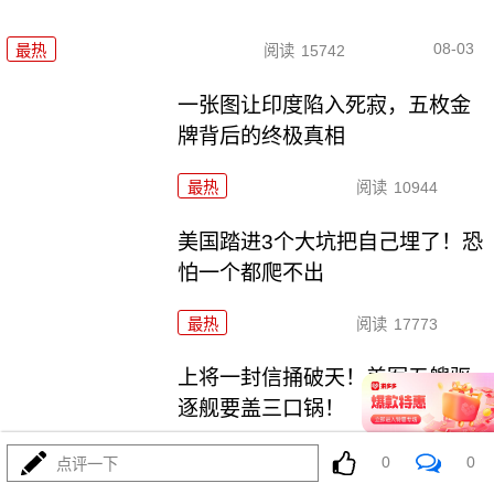
08-03
最热
阅读
15742
一张图让印度陷入死寂，五枚金
牌背后的终极真相
最热
阅读
10944
美国踏进3个大坑把自己埋了！恐
怕一个都爬不出
最热
阅读
17773
上将一封信捅破天！美军五艘驱
逐舰要盖三口锅！
最热
阅读
7577
0
0
点评一下