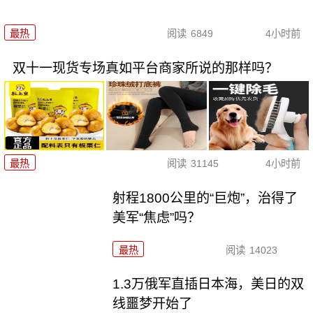
最热
阅读
6849
4小时前
双十一现货专场真如平台商家所说的那样吗？
最热
阅读
31145
4小时前
射程1800公里的“巨炮”，治得了
美军“焦虑”吗？
最热
阅读
14023
1.3万俄军直插日本海，美日的双
线噩梦开始了