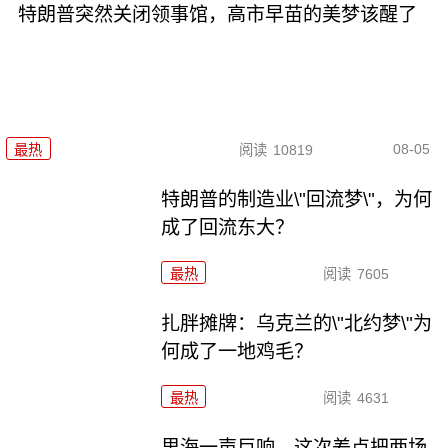
特朗普突然关闭领事馆，高市早苗的美梦该醒了
08-05
最热
阅读
10819
特朗普的制造业\"回流梦\"，为何
成了回流东大？
最热
阅读
7605
扎胖摊牌：乌克兰的\"北约梦\"为
何成了一地鸡毛？
最热
阅读
4631
里海一声巨响，这次差点把两场