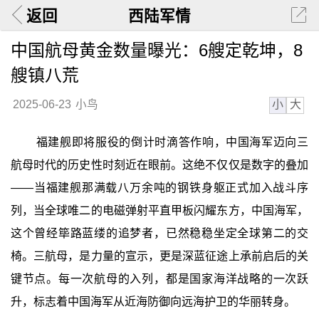
返回
西陆军情
中国航母黄金数量曝光：6艘定乾坤，8
艘镇八荒
小
大
2025-06-23
小鸟
福建舰即将服役的倒计时滴答作响，中国海军迈向三
航母时代的历史性时刻近在眼前。这绝不仅仅是数字的叠加
——当福建舰那满载八万余吨的钢铁身躯正式加入战斗序
列，当全球唯二的电磁弹射平直甲板闪耀东方，中国海军，
这个曾经筚路蓝缕的追梦者，已然稳稳坐定全球第二的交
椅。三航母，是力量的宣示，更是深蓝征途上承前启后的关
键节点。每一次航母的入列，都是国家海洋战略的一次跃
升，标志着中国海军从近海防御向远海护卫的华丽转身。