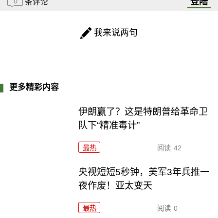
登陆
0
条评论
我来说两句
更多精彩内容
伊朗赢了？这是特朗普给革命卫
队下“精准毒计”
最热
阅读
42
央视短短5秒钟，美军3年兵推一
夜作废！亚太变天
最热
阅读
0