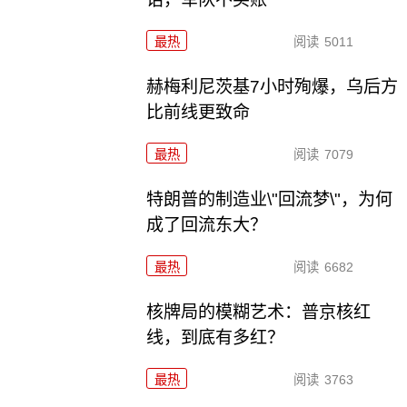
最热
阅读
5011
赫梅利尼茨基7小时殉爆，乌后方
比前线更致命
最热
阅读
7079
特朗普的制造业\"回流梦\"，为何
成了回流东大？
最热
阅读
6682
核牌局的模糊艺术：普京核红
线，到底有多红？
最热
阅读
3763