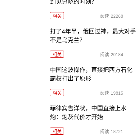
到见分晓的时刻？
相关
阅读
22268
打了4年半，俄回过神，最大对手
不是乌克兰？
相关
阅读
20184
中国这波操作，直接把西方石化
霸权打出了原形
相关
阅读
19815
菲律宾告洋状，中国直接上水
炮：炮灰代价才开始
相关
阅读
18721