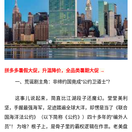
拼多多暑假大促，升温降价，全品类暑期大促 →
一、荒诞剧主角：非缔约国竟成“公约卫道士”？
这事儿说起来，简直比江湖段子还魔幻。堂堂美利
坚，手握最强海军，足迹踏遍全球大洋，却愣是当了《联合
国海洋法公约》（以下简称《公约》）四十多年的“编外人
员”！ 为啥？根子上，是骨子里的霸权逻辑在作祟。老美盘