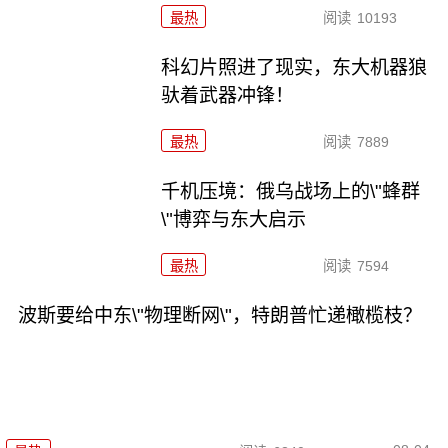
最热
阅读
10193
科幻片照进了现实，东大机器狼
驮着武器冲锋！
最热
阅读
7889
千机压境：俄乌战场上的\"蜂群
\"博弈与东大启示
最热
阅读
7594
波斯要给中东\"物理断网\"，特朗普忙递橄榄枝？