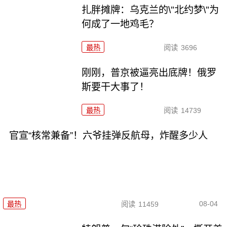
扎胖摊牌：乌克兰的\"北约梦\"为
何成了一地鸡毛？
最热
阅读
3696
刚刚，普京被逼亮出底牌！俄罗
斯要干大事了！
最热
阅读
14739
官宣“核常兼备”！六爷挂弹反航母，炸醒多少人
08-04
最热
阅读
11459