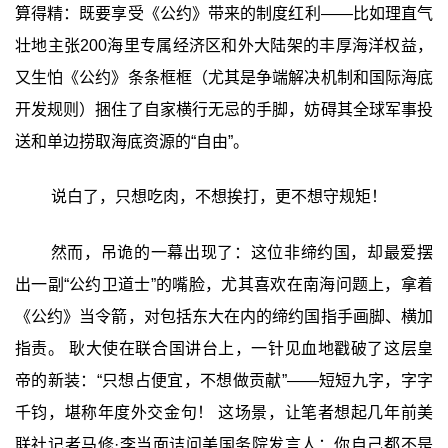
算得精：既要享受《公约》带来的制度红利——比如理直气
壮地主张200海里专属经济区和外大陆架的丰厚海洋权益，
又生怕《公约》条条框框（尤其是争端解决机制和国际海底
开发规则）捆住了自家横行无忌的手脚，妨碍其全球军事投
送和单边捞取海底资源的“自由”。
说白了，只想吃肉，不想挨打，更不想守规矩！
然而，吊诡的一幕出现了：这位非缔约国，却最爱摆
出一副“公约卫道士”的嘴脸，尤其喜欢在南海问题上，拿着
《公约》当令箭，对包括东大在内的缔约国指手画脚、横加
指责。 耿大使在联合国讲台上，一针见血地戳破了这层皇
帝的新装：“只想占便宜，不想做贡献”——短短九字，字字
千钧，堪称年度外交金句！ 这场景，让笔者想起几年前美
联社记者马修·李当面诘问美国务院发言人：你自己都不是