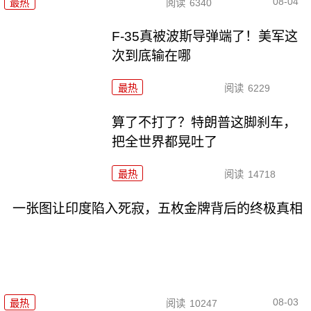
08-04
最热
阅读
6340
F-35真被波斯导弹端了！美军这
次到底输在哪
最热
阅读
6229
算了不打了？特朗普这脚刹车，
把全世界都晃吐了
最热
阅读
14718
一张图让印度陷入死寂，五枚金牌背后的终极真相
08-03
最热
阅读
10247