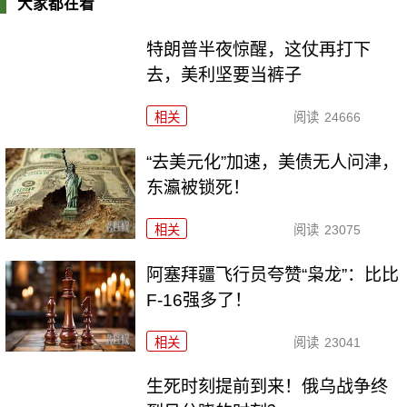
大家都在看
特朗普半夜惊醒，这仗再打下
去，美利坚要当裤子
相关
阅读
24666
“去美元化”加速，美债无人问津，
东瀛被锁死！
相关
阅读
23075
阿塞拜疆飞行员夸赞“枭龙”：比比
F-16强多了！
相关
阅读
23041
生死时刻提前到来！俄乌战争终