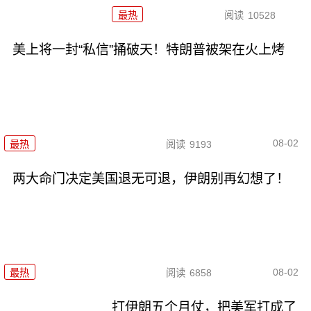
最热
阅读
10528
美上将一封“私信”捅破天！特朗普被架在火上烤
08-02
最热
阅读
9193
两大命门决定美国退无可退，伊朗别再幻想了！
08-02
最热
阅读
6858
打伊朗五个月仗，把美军打成了