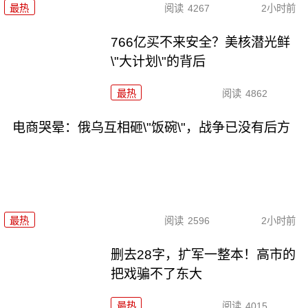
最热
阅读
4267
2小时前
766亿买不来安全？美核潜光鲜
\"大计划\"的背后
最热
阅读
4862
电商哭晕：俄乌互相砸\"饭碗\"，战争已没有后方
最热
阅读
2596
2小时前
删去28字，扩军一整本！高市的
把戏骗不了东大
最热
阅读
4015