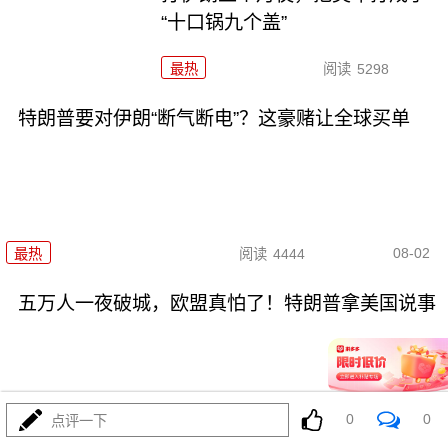
“十口锅九个盖”
最热
阅读
5298
特朗普要对伊朗“断气断电”？这豪赌让全球买单
08-02
最热
阅读
4444
五万人一夜破城，欧盟真怕了！特朗普拿美国说事
0
0
点评一下
08-01
最热
阅读
14904