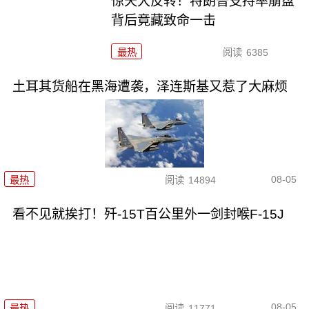
惊天大反转！特朗普支持率崩盘
背后竟藏致命一击
最热
阅读
6385
土耳其货船在黑海遭袭，泽连斯基又惹了大麻烦
08-05
最热
阅读
14894
看不见就挨打！歼-15T百公里外一剑封喉F-15J
08-05
最热
阅读
11771