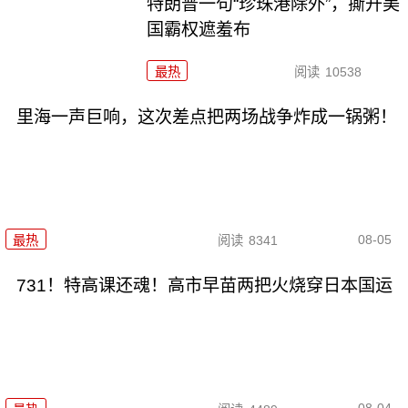
特朗普一句“珍珠港除外”，撕开美
国霸权遮羞布
最热
阅读
10538
里海一声巨响，这次差点把两场战争炸成一锅粥！
08-05
最热
阅读
8341
731！特高课还魂！高市早苗两把火烧穿日本国运