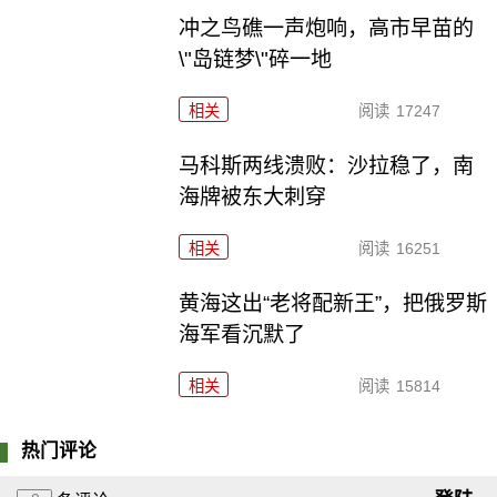
冲之鸟礁一声炮响，高市早苗的
\"岛链梦\"碎一地
相关
阅读
17247
马科斯两线溃败：沙拉稳了，南
海牌被东大刺穿
相关
阅读
16251
黄海这出“老将配新王”，把俄罗斯
海军看沉默了
相关
阅读
15814
热门评论