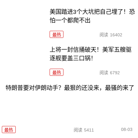
美国踏进3个大坑把自己埋了！恐
怕一个都爬不出
最热
阅读
16402
上将一封信捅破天！美军五艘驱
逐舰要盖三口锅！
最热
阅读
6792
特朗普要对伊朗动手？最狠的还没来，最骚的来了
08-03
最热
阅读
5411