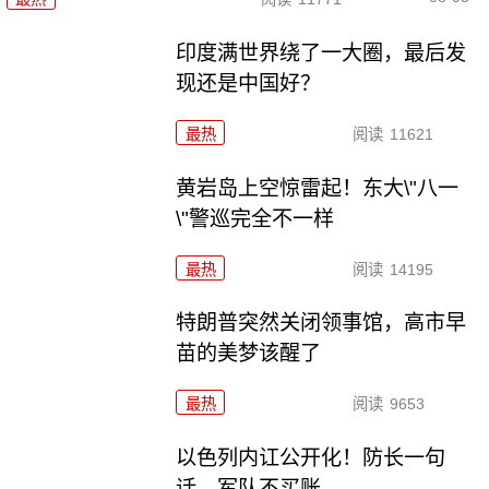
印度满世界绕了一大圈，最后发
现还是中国好？
最热
阅读
11621
黄岩岛上空惊雷起！东大\"八一
\"警巡完全不一样
最热
阅读
14195
特朗普突然关闭领事馆，高市早
苗的美梦该醒了
最热
阅读
9653
以色列内讧公开化！防长一句
话，军队不买账