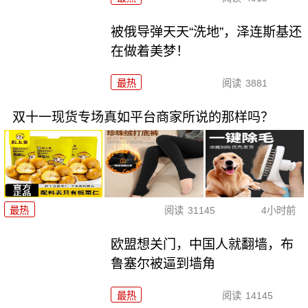
被俄导弹天天“洗地”，泽连斯基还
在做着美梦！
最热
阅读
3881
双十一现货专场真如平台商家所说的那样吗？
最热
阅读
31145
4小时前
欧盟想关门，中国人就翻墙，布
鲁塞尔被逼到墙角
最热
阅读
14145