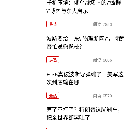
千机压境：俄乌战场上的\"蜂群
\"博弈与东大启示
最热
阅读
7953
波斯要给中东\"物理断网\"，特朗
普忙递橄榄枝？
最热
阅读
6686
F-35真被波斯导弹端了！美军这
次到底输在哪
最热
阅读
6570
算了不打了？特朗普这脚刹车，
把全世界都晃吐了