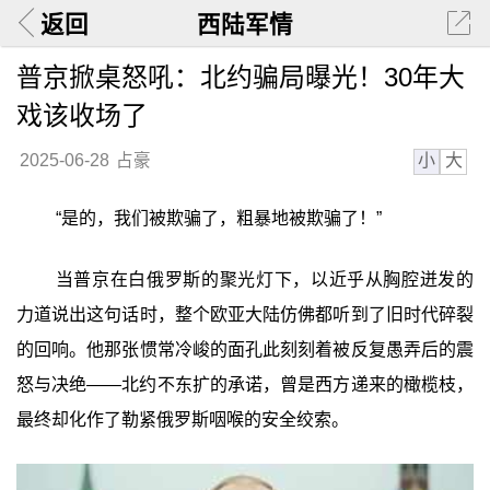
返回
西陆军情
普京掀桌怒吼：北约骗局曝光！30年大
戏该收场了
小
大
2025-06-28
占豪
“是的，我们被欺骗了，粗暴地被欺骗了！”
当普京在白俄罗斯的聚光灯下，以近乎从胸腔迸发的
力道说出这句话时，整个欧亚大陆仿佛都听到了旧时代碎裂
的回响。他那张惯常冷峻的面孔此刻刻着被反复愚弄后的震
怒与决绝——北约不东扩的承诺，曾是西方递来的橄榄枝，
最终却化作了勒紧俄罗斯咽喉的安全绞索。