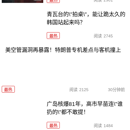
青瓦台的\"拍桌\"，能让跪太久的
韩国站起来吗？
最热
阅读
2745
美空管漏洞再暴露！特朗普专机差点与客机撞上
最热
阅读
2125
30分钟前
广岛核爆81年，高市早苗连\"谁
扔的\"都不敢提！
最热
阅读
1484