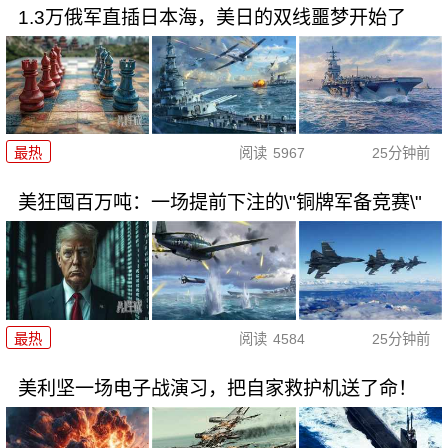
1.3万俄军直插日本海，美日的双线噩梦开始了
最热
阅读
5967
25分钟前
美狂囤百万吨：一场提前下注的\"铜牌军备竞赛\"
最热
阅读
4584
25分钟前
美利坚一场电子战演习，把自家救护机送了命！