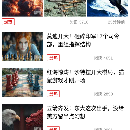
最热
阅读
3718
25分钟前
莫迪开大！砸碎印军17个司令
部，重组指挥结构
最热
阅读
4651
红海惊涛！沙特摆开大棋局，猫
鼠游戏才刚开场
最热
阅读
2899
五箭齐发：东大这次出手，没给
美方留半点幻想
最热
阅读
2901