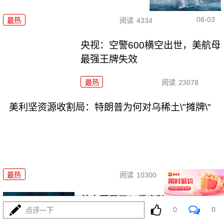
08-03
最热
阅读
4334
央视：空警600横空出世，美航母
最强王牌失效
最热
阅读
23078
美利坚资源收割局：特朗普为何对乌稀土\"摊牌\"
08-03
最热
阅读
10300
普京不忍了！俄突破禁忌，猛轰
0
0
点评一下
美资无人机工厂