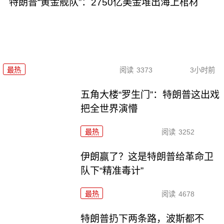
特朗普“黄金舰队”：2750亿美金堆出海上棺材
最热
阅读
3373
3小时前
五角大楼“罗生门”：特朗普这出戏
把全世界演懵
最热
阅读
3252
伊朗赢了？这是特朗普给革命卫
队下“精准毒计”
最热
阅读
4678
特朗普扔下两条路，波斯都不