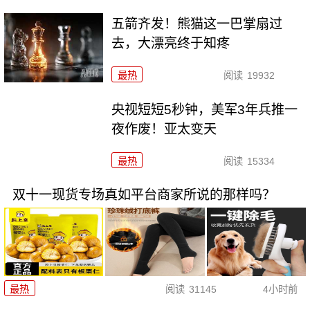
五箭齐发！熊猫这一巴掌扇过
去，大漂亮终于知疼
最热
阅读
19932
央视短短5秒钟，美军3年兵推一
夜作废！亚太变天
最热
阅读
15334
双十一现货专场真如平台商家所说的那样吗？
最热
阅读
31145
4小时前