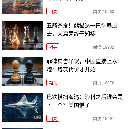
相关
阅读
19983
五箭齐发！熊猫这一巴掌扇过
去，大漂亮终于知疼
相关
阅读
19932
菲律宾告洋状，中国直接上水
炮：炮灰代价才开始
相关
阅读
18878
巴铁横扫海湾：沙科之后谁会是
下一个？美国懵了
相关
阅读
18497