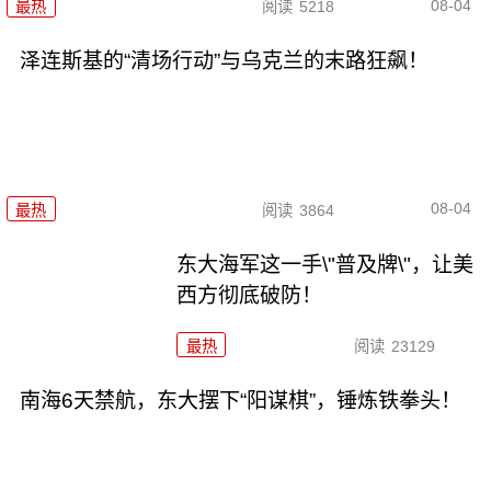
08-04
最热
阅读
5218
泽连斯基的“清场行动”与乌克兰的末路狂飙！
08-04
最热
阅读
3864
东大海军这一手\"普及牌\"，让美
西方彻底破防！
最热
阅读
23129
南海6天禁航，东大摆下“阳谋棋”，锤炼铁拳头！