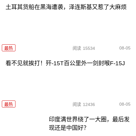
土耳其货船在黑海遭袭，泽连斯基又惹了大麻烦
08-05
最热
阅读
15534
看不见就挨打！歼-15T百公里外一剑封喉F-15J
08-05
最热
阅读
12436
印度满世界绕了一大圈，最后发
现还是中国好？