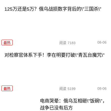
125万还是5万？俄乌战损数字背后的\"三国杀\"
08-06
最热
阅读
7183
对检察官体系下手！李在明要打破\"青瓦台魔咒\"
08-06
最热
阅读
5199
电商哭晕：俄乌互相砸\"饭碗\"，
战争已没有后方