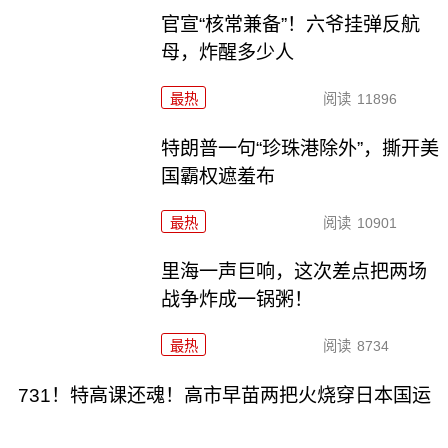
官宣“核常兼备”！六爷挂弹反航
母，炸醒多少人
最热
阅读
11896
特朗普一句“珍珠港除外”，撕开美
国霸权遮羞布
最热
阅读
10901
里海一声巨响，这次差点把两场
战争炸成一锅粥！
最热
阅读
8734
731！特高课还魂！高市早苗两把火烧穿日本国运