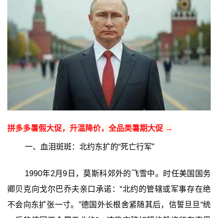
拼多多暑假大促，升温降价，全品类暑期大促 →
一、血泪斑斑：北约东扩的“死亡行军”
1990年2月9日，莫斯科郊外的飞雪中。时任美国国务
卿贝克向戈尔巴乔夫亲口承诺：“北约的管辖或军事存在绝
不会向东扩张一寸。”德国外长根舍紧随其后，信誓旦旦“统