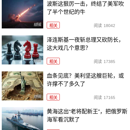
波斯这狠厉一击，终结了美军吹
了半个世纪的牛
相关
阅读
18042
泽连斯基一夜斩总理又砍防长，
这大戏几个意思？
相关
阅读
17385
血条见底？美利坚这艘巨轮，或
许撑不了多久了
相关
阅读
17165
黄海这出“老将配新王”，把俄罗斯
海军看沉默了