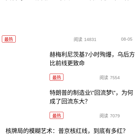
08-05
最热
阅读
14831
赫梅利尼茨基7小时殉爆，乌后方
比前线更致命
最热
阅读
7554
特朗普的制造业\"回流梦\"，为何
成了回流东大？
最热
阅读
7079
核牌局的模糊艺术：普京核红线，到底有多红？