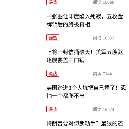
最热
阅读
15065
一张图让印度陷入死寂，五枚金
牌背后的终极真相
最热
阅读
10563
上将一封信捅破天！美军五艘驱
逐舰要盖三口锅！
最热
阅读
7144
美国踏进3个大坑把自己埋了！恐
怕一个都爬不出
最热
阅读
16874
特朗普要对伊朗动手？最狠的还