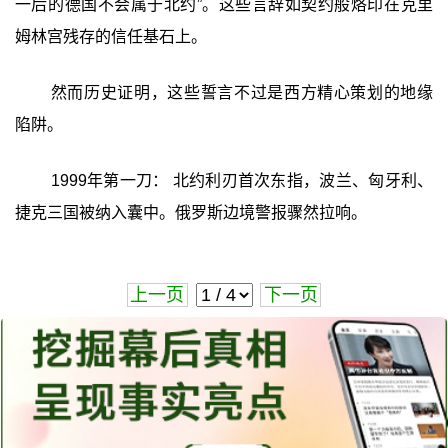
一后的德国不会属于北约”。这些言辞如契约般烙印在克里
姆林宫残存的信任基石上。
然而历史证明，这些誓言不过是西方精心策划的地缘
陷阱。
1999年第一刀： 北约利刃首次东指，波兰、匈牙利、
捷克三国被纳入囊中。俄罗斯边境警报骤然拉响。
上一页
下一页