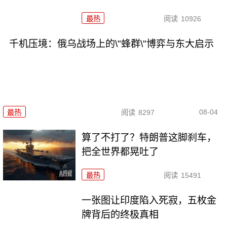
最热
阅读
10926
千机压境：俄乌战场上的\"蜂群\"博弈与东大启示
08-04
最热
阅读
8297
算了不打了？特朗普这脚刹车，
把全世界都晃吐了
最热
阅读
15491
一张图让印度陷入死寂，五枚金
牌背后的终极真相