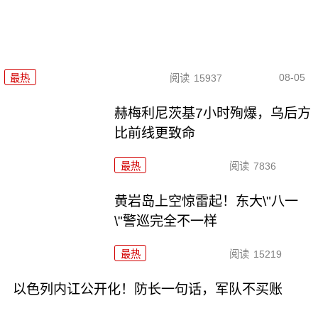
08-05
最热
阅读
15937
赫梅利尼茨基7小时殉爆，乌后方
比前线更致命
最热
阅读
7836
黄岩岛上空惊雷起！东大\"八一
\"警巡完全不一样
最热
阅读
15219
以色列内讧公开化！防长一句话，军队不买账