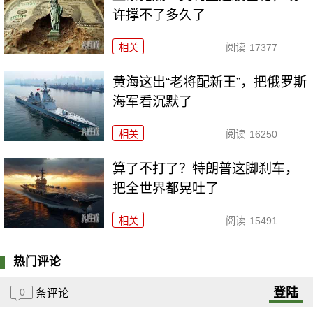
许撑不了多久了
相关
阅读
17377
黄海这出“老将配新王”，把俄罗斯
海军看沉默了
相关
阅读
16250
算了不打了？特朗普这脚刹车，
把全世界都晃吐了
相关
阅读
15491
热门评论
登陆
0
条评论