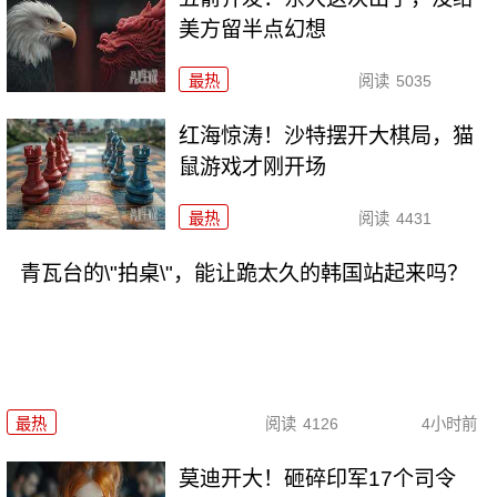
美方留半点幻想
最热
阅读
5035
红海惊涛！沙特摆开大棋局，猫
鼠游戏才刚开场
最热
阅读
4431
青瓦台的\"拍桌\"，能让跪太久的韩国站起来吗？
最热
阅读
4126
4小时前
莫迪开大！砸碎印军17个司令