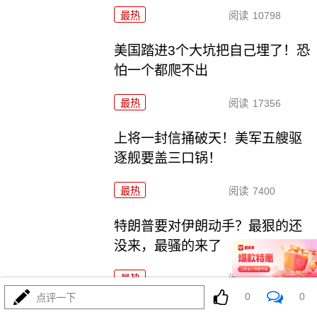
最热
阅读
10798
美国踏进3个大坑把自己埋了！恐
怕一个都爬不出
最热
阅读
17356
上将一封信捅破天！美军五艘驱
逐舰要盖三口锅！
最热
阅读
7400
特朗普要对伊朗动手？最狠的还
没来，最骚的来了
最热
阅读
6005
0
0
点评一下
特朗普这狼来了连演十遍，伊