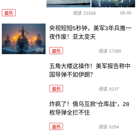
08-06
最热
阅读
21558
央视短短5秒钟，美军3年兵推一
夜作废！亚太变天
最热
阅读
17380
五角大楼这操作！美军报告称中
国导弹不如伊朗？
最热
阅读
9237
炸疯了！俄乌互掀“仓库战”，28
枚导弹全拦不住
最热
阅读
6294