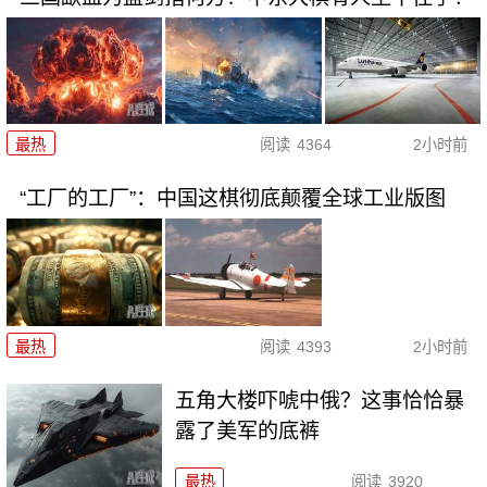
最热
阅读
4364
2小时前
“工厂的工厂”：中国这棋彻底颠覆全球工业版图
最热
阅读
4393
2小时前
五角大楼吓唬中俄？这事恰恰暴
露了美军的底裤
最热
阅读
3920