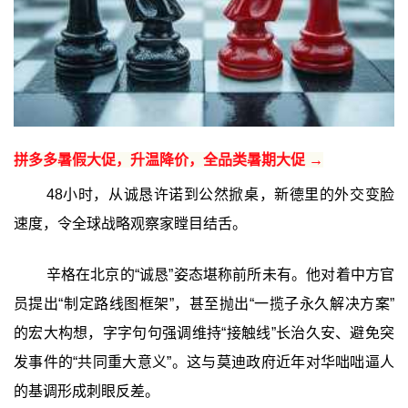
拼多多暑假大促，升温降价，全品类暑期大促 →
48小时，从诚恳许诺到公然掀桌，新德里的外交变脸
速度，令全球战略观察家瞠目结舌。
辛格在北京的“诚恳”姿态堪称前所未有。他对着中方官
员提出“制定路线图框架”，甚至抛出“一揽子永久解决方案”
的宏大构想，字字句句强调维持“接触线”长治久安、避免突
发事件的“共同重大意义”。这与莫迪政府近年对华咄咄逼人
的基调形成刺眼反差。