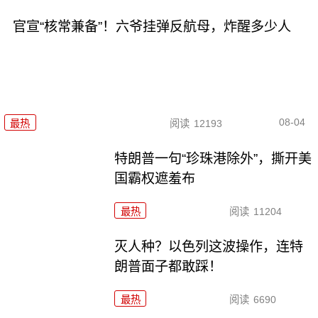
官宣“核常兼备”！六爷挂弹反航母，炸醒多少人
08-04
最热
阅读
12193
特朗普一句“珍珠港除外”，撕开美
国霸权遮羞布
最热
阅读
11204
灭人种？以色列这波操作，连特
朗普面子都敢踩！
最热
阅读
6690