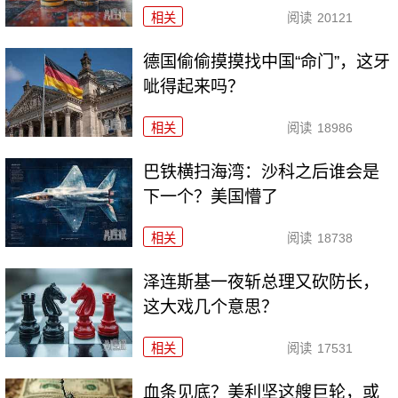
相关
阅读
20121
德国偷偷摸摸找中国“命门”，这牙
呲得起来吗？
相关
阅读
18986
巴铁横扫海湾：沙科之后谁会是
下一个？美国懵了
相关
阅读
18738
泽连斯基一夜斩总理又砍防长，
这大戏几个意思？
相关
阅读
17531
血条见底？美利坚这艘巨轮，或