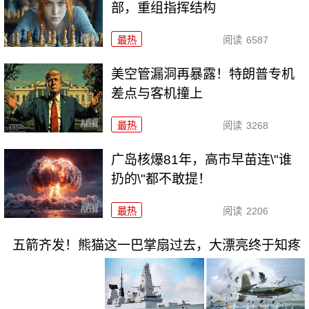
部，重组指挥结构
最热
阅读
6587
美空管漏洞再暴露！特朗普专机
差点与客机撞上
最热
阅读
3268
广岛核爆81年，高市早苗连\"谁
扔的\"都不敢提！
最热
阅读
2206
五箭齐发！熊猫这一巴掌扇过去，大漂亮终于知疼