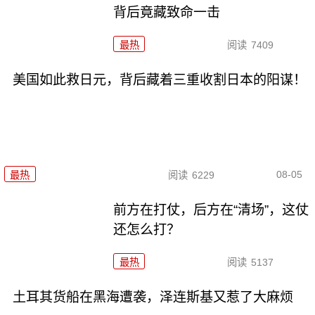
背后竟藏致命一击
最热
阅读
7409
美国如此救日元，背后藏着三重收割日本的阳谋！
08-05
最热
阅读
6229
前方在打仗，后方在“清场”，这仗
还怎么打？
最热
阅读
5137
土耳其货船在黑海遭袭，泽连斯基又惹了大麻烦