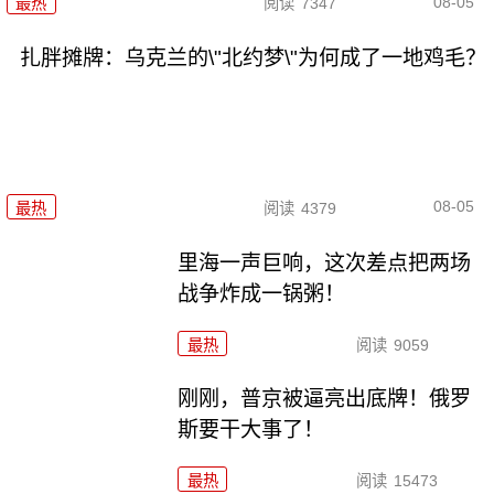
08-05
最热
阅读
7347
扎胖摊牌：乌克兰的\"北约梦\"为何成了一地鸡毛？
08-05
最热
阅读
4379
里海一声巨响，这次差点把两场
战争炸成一锅粥！
最热
阅读
9059
刚刚，普京被逼亮出底牌！俄罗
斯要干大事了！
最热
阅读
15473