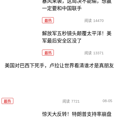
暴风来袭，这局决不能输，想赢
一定要和中国联手
最热
阅读
14470
解放军五秒镜头颠覆太平洋！美
军最后安全区没了
最热
阅读
13371
美国对巴西下死手，卢拉让世界看清谁才是真朋友
08-05
最热
阅读
7721
惊天大反转！特朗普支持率崩盘