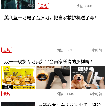
最热
阅读
7760
美利坚一场电子战演习，把自家救护机送了命！
最热
阅读
6569
4小时前
双十一现货专场真如平台商家所说的那样吗？
最热
阅读
31145
4小时前
五箭齐发：东大这次出手，没给