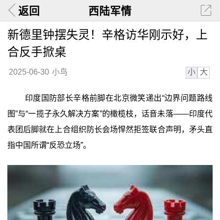
返回
西陆军情
新德里钟摆失灵！辛格访华刚示好，上
合反手掀桌
小
大
2025-06-30
小鸟
印度国防部长辛格前脚在北京微笑递出“边界问题路线
图”与“一揽子永久解决方案”的橄榄枝，话音未落——印度代
表团后脚就在上合组织防长会场悍然拒签联合声明，矛头直
指中国所谓“反恐立场”。