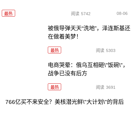
08-06
最热
阅读
5742
被俄导弹天天“洗地”，泽连斯基还
在做着美梦！
最热
阅读
5303
电商哭晕：俄乌互相砸\"饭碗\"，
战争已没有后方
最热
阅读
3691
766亿买不来安全？美核潜光鲜\"大计划\"的背后