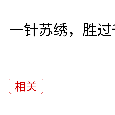
一针苏绣，胜过
相关