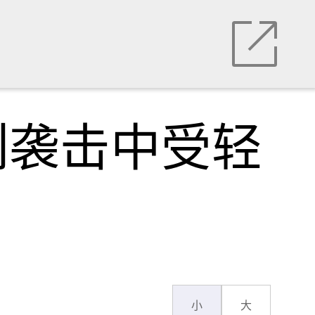
列袭击中受轻
小
大