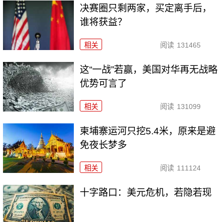
决赛圈只剩两家，买定离手后，
谁将获益？
相关
阅读
131465
这“一战”若赢，美国对华再无战略
优势可言了
相关
阅读
131099
柬埔寨运河只挖5.4米，原来是避
免夜长梦多
相关
阅读
111124
十字路口：美元危机，若隐若现