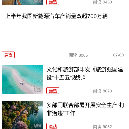
最热
阅读
9430
上半年我国新能源汽车产销量双超700万辆
07-09
最热
阅读
8065
文化和旅游部印发《旅游强国建
设“十五五”规划》
最热
阅读
8073
多部门联合部署开展安全生产“打
非治违”工作
最热
阅读
9082