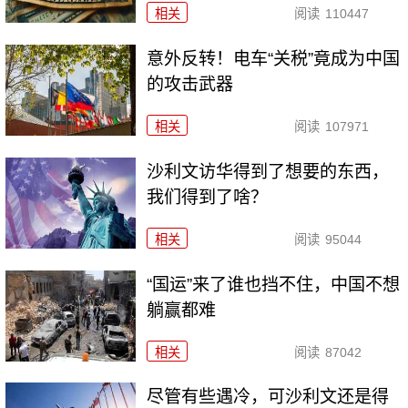
相关
阅读
110447
意外反转！电车“关税”竟成为中国
的攻击武器
相关
阅读
107971
沙利文访华得到了想要的东西，
我们得到了啥？
相关
阅读
95044
“国运”来了谁也挡不住，中国不想
躺赢都难
相关
阅读
87042
尽管有些遇冷，可沙利文还是得