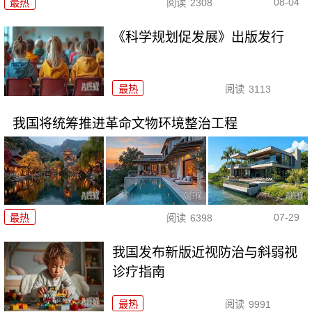
08-04
最热
阅读
2308
《科学规划促发展》出版发行
最热
阅读
3113
我国将统筹推进革命文物环境整治工程
07-29
最热
阅读
6398
我国发布新版近视防治与斜弱视
诊疗指南
最热
阅读
9991