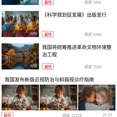
最热
阅读
3492
《科学规划促发展》出版发行
最热
阅读
4288
我国将统筹推进革命文物环境整
治工程
最热
阅读
7528
我国发布新版近视防治与斜弱视诊疗指南
07-27
最热
阅读
11219