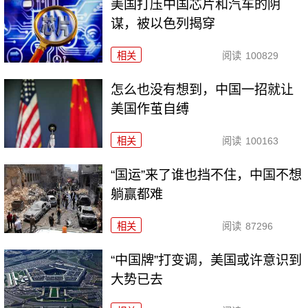
美国打压中国芯片和汽车的阴
谋，被以色列揭穿
相关
阅读
100829
怎么也没有想到，中国一招就让
美国作茧自缚
相关
阅读
100163
“国运”来了谁也挡不住，中国不想
躺赢都难
相关
阅读
87296
“中国牌”打变调，美国或许意识到
大势已去