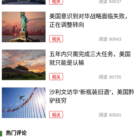
相关
阅读
84537
美国意识到对华战略面临失败，
正在调整转向
相关
阅读
80943
五年内只需完成三大任务，美国
就只能是认输
相关
阅读
80755
沙利文访华“新瓶装旧酒”，美国黔
驴技穷
相关
阅读
80581
热门评论