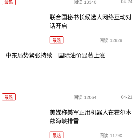
04-24
最热
阅读
13340
联合国秘书长候选人网络互动对
话开启
最热
阅读
12828
中东局势紧张持续 国际油价显著上涨
04-21
最热
阅读
12064
美媒称美军正用机器人在霍尔木
兹海峡排雷
最热
阅读
11790