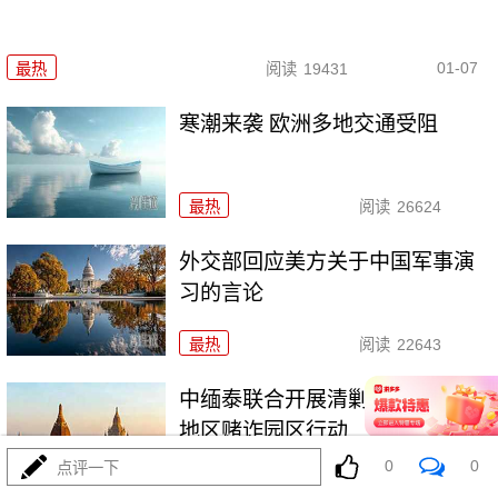
01-07
最热
阅读
19431
寒潮来袭 欧洲多地交通受阻
最热
阅读
26624
外交部回应美方关于中国军事演
习的言论
最热
阅读
22643
中缅泰联合开展清剿缅甸妙瓦底
地区赌诈园区行动
0
0
点评一下
最热
阅读
26549