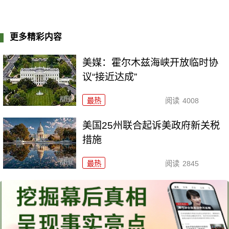
更多精彩内容
美媒：霍尔木兹海峡开放临时协
议“接近达成”
最热
阅读
4008
美国25州联合起诉美政府新关税
措施
最热
阅读
2845