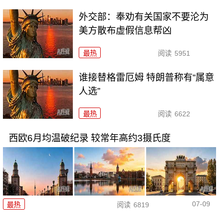
外交部：奉劝有关国家不要沦为
美方散布虚假信息帮凶
最热
阅读
5951
谁接替格雷厄姆 特朗普称有“属意
人选”
最热
阅读
6622
西欧6月均温破纪录 较常年高约3摄氏度
07-09
最热
阅读
6819