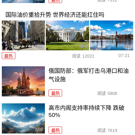
最热
阅读
7912
国际油价重拾升势 世界经济还能扛住吗
07-21
最热
阅读
12022
俄国防部：俄军打击乌港口和油
气设施
最热
阅读
5808
高市内阁支持率持续下降 跌破
50%
最热
阅读
7619