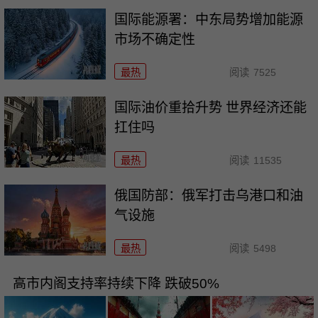
国际能源署：中东局势增加能源
市场不确定性
最热
阅读
7525
国际油价重拾升势 世界经济还能
扛住吗
最热
阅读
11535
俄国防部：俄军打击乌港口和油
气设施
最热
阅读
5498
高市内阁支持率持续下降 跌破50%