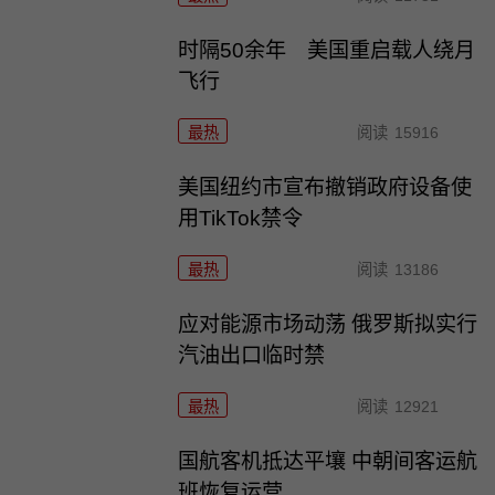
时隔50余年 美国重启载人绕月
飞行
最热
阅读
15916
美国纽约市宣布撤销政府设备使
用TikTok禁令
最热
阅读
13186
应对能源市场动荡 俄罗斯拟实行
汽油出口临时禁
最热
阅读
12921
国航客机抵达平壤 中朝间客运航
班恢复运营