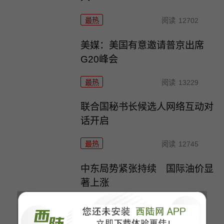
最热
阅读
12702
美媒：美国有意邀请普京出席
G20峰会
最热
阅读
13229
联合国秘书长候选人网络互动对
话开启
最热
阅读
12745
中东局势紧张持续 国际油价显
著上涨
最热
阅读
11962