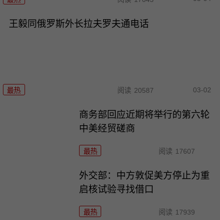
王毅同俄罗斯外长拉夫罗夫通电话
03-02
最热
阅读
20587
商务部回应近期将举行的第六轮
中美经贸磋商
最热
阅读
17607
外交部：中方敦促美方停止为重
启核试验寻找借口
最热
阅读
17939