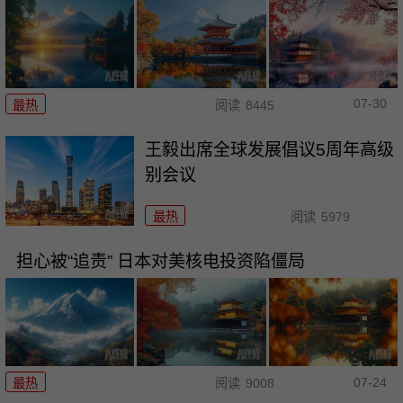
07-30
最热
阅读
8445
王毅出席全球发展倡议5周年高级
别会议
最热
阅读
5979
担心被“追责” 日本对美核电投资陷僵局
07-24
最热
阅读
9008