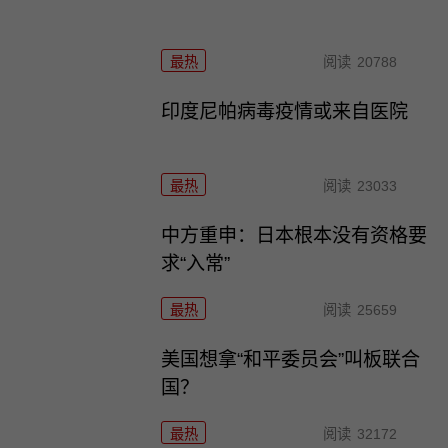
最热
阅读
20788
印度尼帕病毒疫情或来自医院
最热
阅读
23033
中方重申：日本根本没有资格要
求“入常”
最热
阅读
25659
美国想拿“和平委员会”叫板联合
国？
最热
阅读
32172