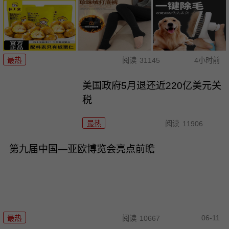
最热
阅读
31145
4小时前
美国政府5月退还近220亿美元关
税
最热
阅读
11906
第九届中国—亚欧博览会亮点前瞻
06-11
最热
阅读
10667