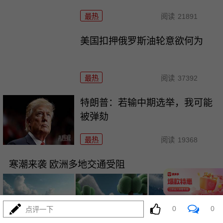
最热
阅读
21891
美国扣押俄罗斯油轮意欲何为
最热
阅读
37392
特朗普：若输中期选举，我可能
被弹劾
最热
阅读
19368
寒潮来袭 欧洲多地交通受阻
0
0
点评一下