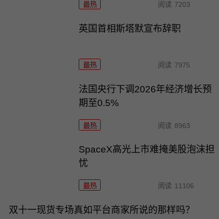
最热
阅读
7203
英国首相斯塔默宣布辞职
最热
阅读
7975
法国央行下调2026年经济增长预
期至0.5%
最热
阅读
8963
SpaceX高光上市难掩美股泡沫担
忧
最热
阅读
11106
双十一现货专场真如平台商家所说的那样吗？