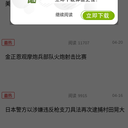
美媒称美军正用机器人在霍尔木兹海峡排雷
继续阅读
04-20
最热
阅读
11707
金正恩观摩炮兵部队火炮射击比赛
04-16
最热
阅读
9915
日本警方以涉嫌违反枪支刀具法再次逮捕村田晃大