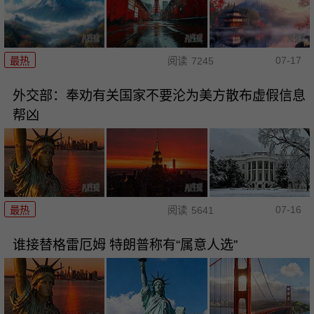
07-17
最热
阅读
7245
外交部：奉劝有关国家不要沦为美方散布虚假信息
帮凶
07-16
最热
阅读
5641
谁接替格雷厄姆 特朗普称有“属意人选”