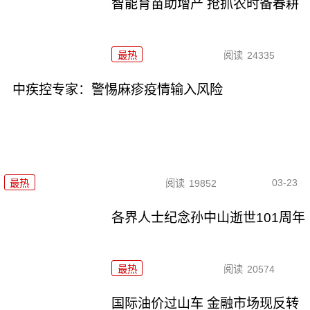
智能育苗助增产 抢抓农时备春耕
最热
阅读
24335
中疾控专家：警惕麻疹疫情输入风险
03-23
最热
阅读
19852
各界人士纪念孙中山逝世101周年
最热
阅读
20574
国际油价过山车 金融市场现反转