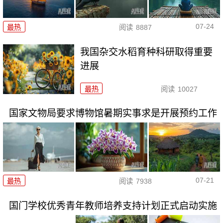
07-24
最热
阅读
8887
我国杂交水稻育种科研取得重要
进展
最热
阅读
10027
国家文物局要求博物馆暑期实事求是开展预约工作
07-21
最热
阅读
7938
国门学校优秀青年教师培养支持计划正式启动实施