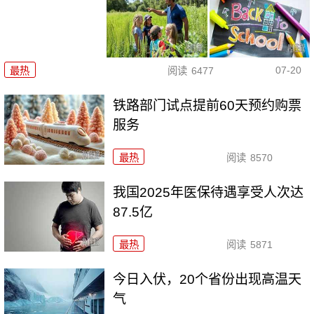
07-20
最热
阅读
6477
铁路部门试点提前60天预约购票
服务
最热
阅读
8570
我国2025年医保待遇享受人次达
87.5亿
最热
阅读
5871
今日入伏，20个省份出现高温天
气