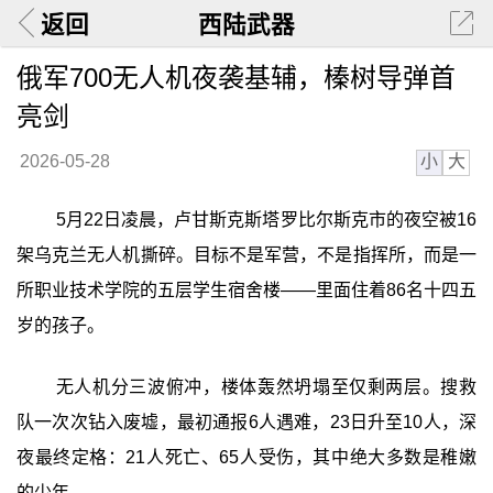
返回
西陆武器
俄军700无人机夜袭基辅，榛树导弹首
亮剑
小
大
2026-05-28
5月22日凌晨，卢甘斯克斯塔罗比尔斯克市的夜空被16
架乌克兰无人机撕碎。目标不是军营，不是指挥所，而是一
所职业技术学院的五层学生宿舍楼——里面住着86名十四五
岁的孩子。
无人机分三波俯冲，楼体轰然坍塌至仅剩两层。搜救
队一次次钻入废墟，最初通报6人遇难，23日升至10人，深
夜最终定格：21人死亡、65人受伤，其中绝大多数是稚嫩
的少年。