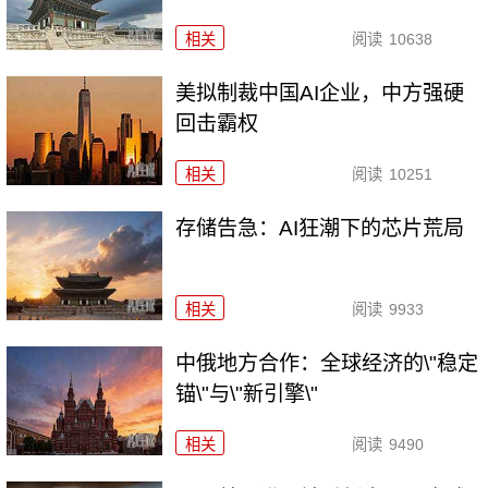
相关
阅读
10638
美拟制裁中国AI企业，中方强硬
回击霸权
相关
阅读
10251
存储告急：AI狂潮下的芯片荒局
相关
阅读
9933
中俄地方合作：全球经济的\"稳定
锚\"与\"新引擎\"
相关
阅读
9490