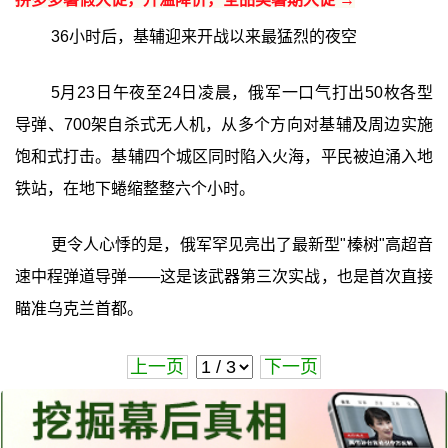
36小时后，基辅迎来开战以来最猛烈的夜空
5月23日午夜至24日凌晨，俄军一口气打出50枚各型
导弹、700架自杀式无人机，从多个方向对基辅及周边实施
饱和式打击。基辅四个城区同时陷入火海，平民被迫涌入地
铁站，在地下蜷缩整整六个小时。
更令人心悸的是，俄军罕见亮出了最新型"榛树"高超音
速中程弹道导弹——这是该武器第三次实战，也是首次直接
瞄准乌克兰首都。
上一页
下一页