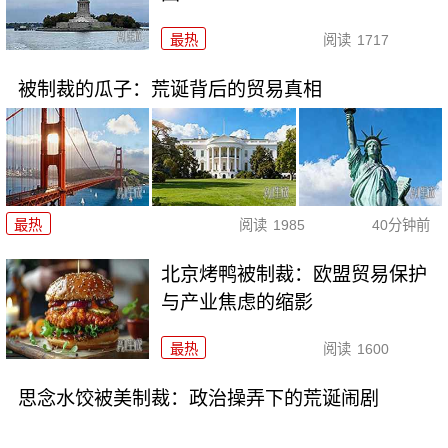
最热
阅读
1717
被制裁的瓜子：荒诞背后的贸易真相
最热
阅读
1985
40分钟前
北京烤鸭被制裁：欧盟贸易保护
与产业焦虑的缩影
最热
阅读
1600
思念水饺被美制裁：政治操弄下的荒诞闹剧