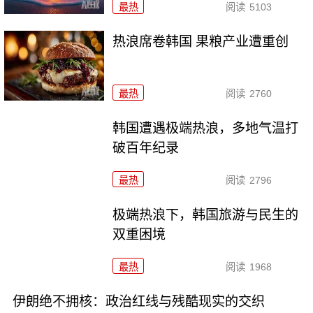
最热
阅读
5103
热浪席卷韩国 果粮产业遭重创
最热
阅读
2760
韩国遭遇极端热浪，多地气温打
破百年纪录
最热
阅读
2796
极端热浪下，韩国旅游与民生的
双重困境
最热
阅读
1968
伊朗绝不拥核：政治红线与残酷现实的交织