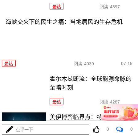
最热
阅读
4897
海峡交火下的民生之痛：当地居民的生存危机
07-15
最热
阅读
4039
霍尔木兹断流：全球能源命脉的
至暗时刻
最热
阅读
4287
美伊博弈临界点：特朗普威胁摧
毁伊朗基建
0
0
点评一下