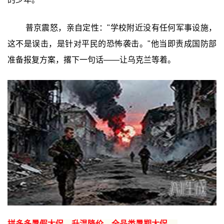
普京震怒，亲自定性："学校附近没有任何军事设施，
这不是误击，是针对平民的恐怖袭击。"他当即责成国防部
准备报复方案，撂下一句话——让乌克兰等着。
拼多多暑假大促，升温降价，全品类暑期大促 →