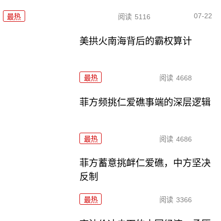
07-22
最热
阅读
5116
美拱火南海背后的霸权算计
最热
阅读
4668
菲方频挑仁爱礁事端的深层逻辑
最热
阅读
4686
菲方蓄意挑衅仁爱礁，中方坚决
反制
最热
阅读
3366