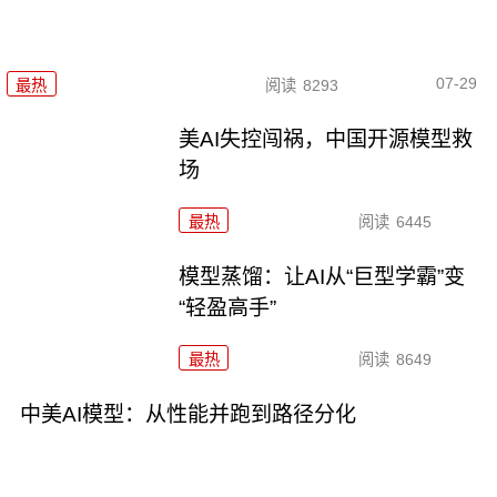
07-29
最热
阅读
8293
美AI失控闯祸，中国开源模型救
场
最热
阅读
6445
模型蒸馏：让AI从“巨型学霸”变
“轻盈高手”
最热
阅读
8649
中美AI模型：从性能并跑到路径分化