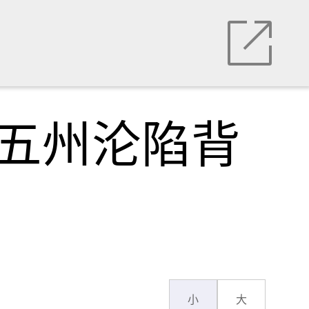
第五州沦陷背
小
大