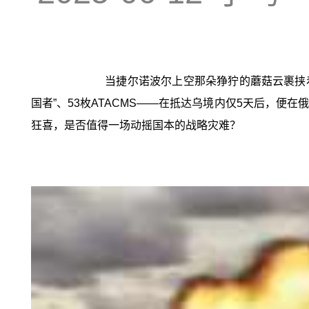
当捷尔诺波尔上空那朵狰狞的蘑菇云裹挟着
国者”、53枚ATACMS——在抵达乌境内仅5天后，
狂喜，是否值得一场动摇国本的战略灾难？