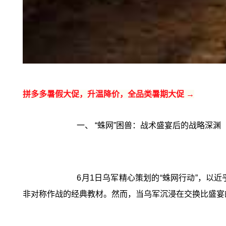
拼多多暑假大促，升温降价，全品类暑期大促 →
一、 “蛛网”困兽：战术盛宴后的战略深渊
6月1日乌军精心策划的“蛛网行动”，
非对称作战的经典教材。然而，当乌军沉浸在交换比盛宴