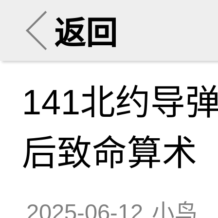
返回
141北约导
后致命算术
2025-06-12
小鸟