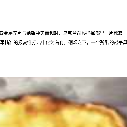
金属碎片与绝望冲天而起时，乌克兰前线指挥部里一片死寂。价值连
便在俄军精准的报复性打击中化为乌有。硝烟之下，一个残酷的战