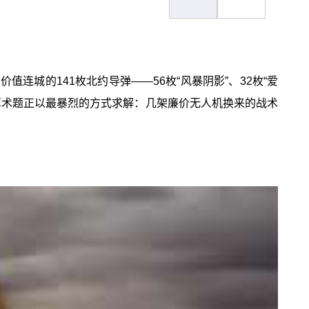
城的141枚北约导弹——56枚“风暴阴影”、32枚“爱
争算术题正以最暴烈的方式求解：几架廉价无人机换来的战术