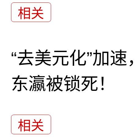
相关
“去美元化”加
东瀛被锁死！
相关