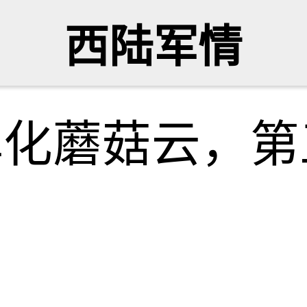
西陆军情
弹化蘑菇云，