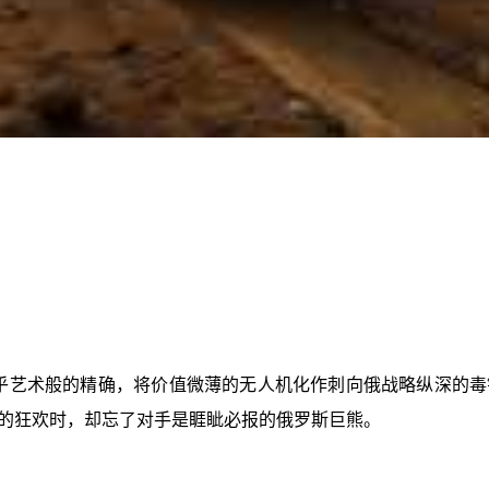
以近乎艺术般的精确，将价值微薄的无人机化作刺向俄战略纵深的
的狂欢时，却忘了对手是睚眦必报的俄罗斯巨熊。