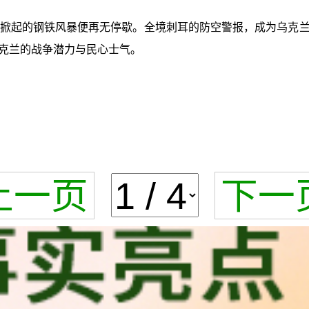
俄军掀起的钢铁风暴便再无停歇。全境刺耳的防空警报，成为乌克
克兰的战争潜力与民心士气。
上一页
下一