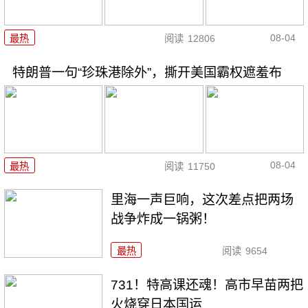
08-04
最热
阅读
12806
特朗普一句“珍珠港除外”，撕开美国霸权遮羞布
08-04
最热
阅读
11750
里海一声巨响，这次差点把两场
战争炸成一锅粥！
最热
阅读
9654
731！特高课还魂！高市早苗两把
火烧穿日本国运