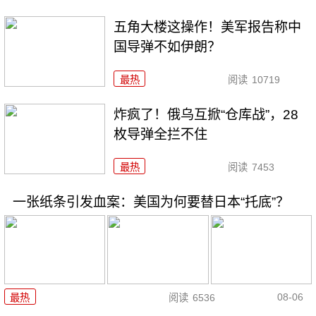
五角大楼这操作！美军报告称中
国导弹不如伊朗？
最热
阅读
10719
炸疯了！俄乌互掀“仓库战”，28
枚导弹全拦不住
最热
阅读
7453
一张纸条引发血案：美国为何要替日本“托底”？
08-06
最热
阅读
6536