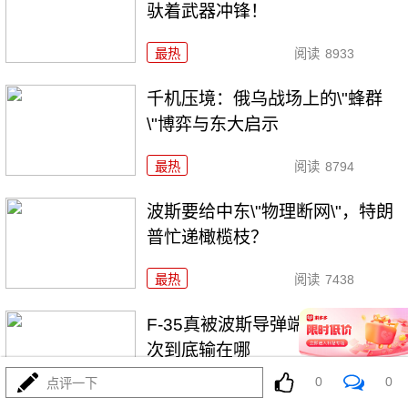
驮着武器冲锋！
最热
阅读
8933
千机压境：俄乌战场上的\"蜂群
\"博弈与东大启示
最热
阅读
8794
波斯要给中东\"物理断网\"，特朗
普忙递橄榄枝？
最热
阅读
7438
F-35真被波斯导弹端了！美军这
次到底输在哪
0
0
点评一下
最热
阅读
7202