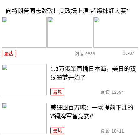
向特朗普同志致敬！美政坛上演“超级抹红大赛”
08-07
最热
阅读
9889
1.3万俄军直插日本海，美日的双
线噩梦开始了
最热
阅读
12694
美狂囤百万吨：一场提前下注的
\"铜牌军备竞赛\"
最热
阅读
10411