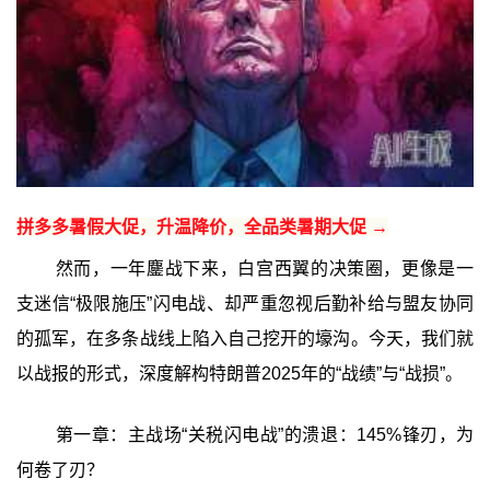
拼多多暑假大促，升温降价，全品类暑期大促 →
然而，一年鏖战下来，白宫西翼的决策圈，更像是一
支迷信“极限施压”闪电战、却严重忽视后勤补给与盟友协同
的孤军，在多条战线上陷入自己挖开的壕沟。今天，我们就
以战报的形式，深度解构特朗普2025年的“战绩”与“战损”。
第一章：主战场“关税闪电战”的溃退：145%锋刃，为
何卷了刃？