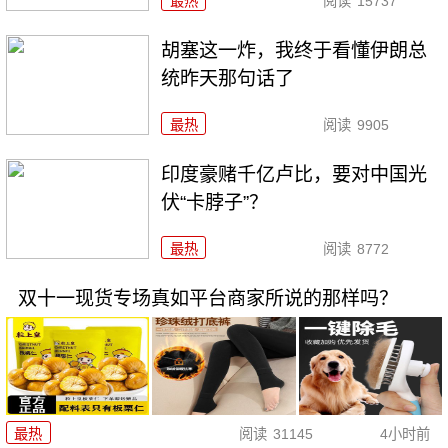
最热
阅读
15737
胡塞这一炸，我终于看懂伊朗总
统昨天那句话了
最热
阅读
9905
印度豪赌千亿卢比，要对中国光
伏“卡脖子”？
最热
阅读
8772
双十一现货专场真如平台商家所说的那样吗？
最热
阅读
31145
4小时前