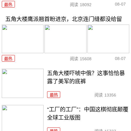
08-07
最热
阅读
18092
五角大楼鹰派翘首盼进京，北京连门缝都没给留
08-07
最热
阅读
15608
五角大楼吓唬中俄？这事恰恰暴
露了美军的底裤
最热
阅读
13356
“工厂的工厂”：中国这棋彻底颠覆
全球工业版图