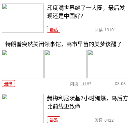
印度满世界绕了一大圈，最后发
现还是中国好？
最热
阅读
13101
特朗普突然关闭领事馆，高市早苗的美梦该醒了
08-05
最热
阅读
11187
赫梅利尼茨基7小时殉爆，乌后方
比前线更致命
最热
阅读
8412