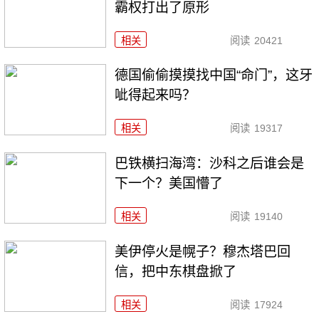
霸权打出了原形
相关
阅读
20421
德国偷偷摸摸找中国“命门”，这牙
呲得起来吗？
相关
阅读
19317
巴铁横扫海湾：沙科之后谁会是
下一个？美国懵了
相关
阅读
19140
美伊停火是幌子？穆杰塔巴回
信，把中东棋盘掀了
相关
阅读
17924