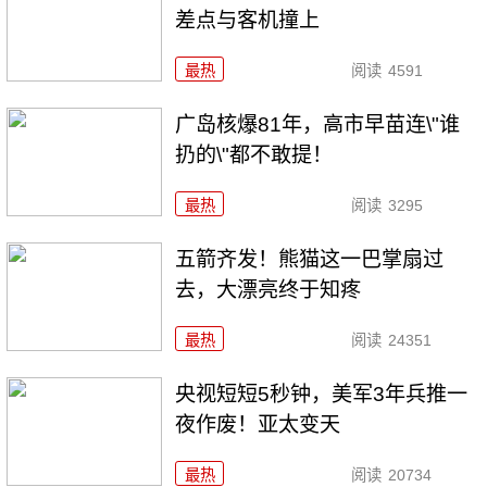
差点与客机撞上
最热
阅读
4591
广岛核爆81年，高市早苗连\"谁
扔的\"都不敢提！
最热
阅读
3295
五箭齐发！熊猫这一巴掌扇过
去，大漂亮终于知疼
最热
阅读
24351
央视短短5秒钟，美军3年兵推一
夜作废！亚太变天
最热
阅读
20734