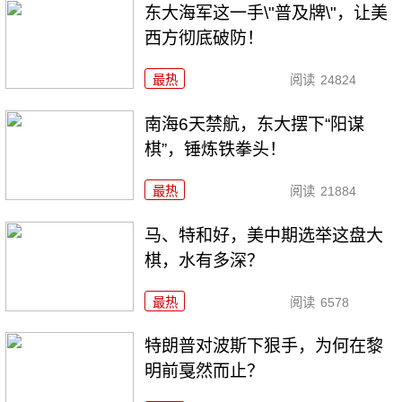
东大海军这一手\"普及牌\"，让美
西方彻底破防！
最热
阅读
24824
南海6天禁航，东大摆下“阳谋
棋”，锤炼铁拳头！
最热
阅读
21884
马、特和好，美中期选举这盘大
棋，水有多深？
最热
阅读
6578
特朗普对波斯下狠手，为何在黎
明前戛然而止？