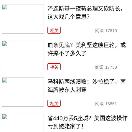
泽连斯基一夜斩总理又砍防长，
这大戏几个意思？
相关
阅读
17810
血条见底？美利坚这艘巨轮，或
许撑不了多久了
相关
阅读
17738
马科斯两线溃败：沙拉稳了，南
海牌被东大刺穿
相关
阅读
16861
省440万丢5座城？美国这波操作
亏到姥姥家了！