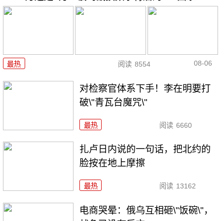
08-06
最热
阅读
8554
对检察官体系下手！李在明要打
破\"青瓦台魔咒\"
最热
阅读
6660
扎卢日内说的一句话，把北约的
脸按在地上摩擦
最热
阅读
13162
电商哭晕：俄乌互相砸\"饭碗\"，