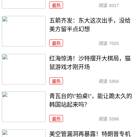
最热
阅读
8317
五箭齐发：东大这次出手，没给
美方留半点幻想
最热
阅读
7025
红海惊涛！沙特摆开大棋局，猫
鼠游戏才刚开场
最热
阅读
5956
青瓦台的\"拍桌\"，能让跪太久的
韩国站起来吗？
最热
阅读
5586
美空管漏洞再暴露！特朗普专机