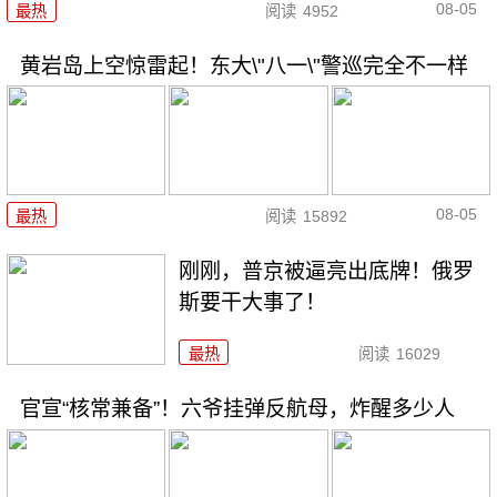
08-05
最热
阅读
4952
黄岩岛上空惊雷起！东大\"八一\"警巡完全不一样
08-05
最热
阅读
15892
刚刚，普京被逼亮出底牌！俄罗
斯要干大事了！
最热
阅读
16029
官宣“核常兼备”！六爷挂弹反航母，炸醒多少人