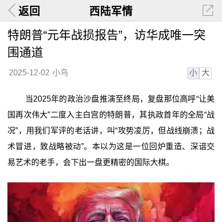
返回
西陆军情
特朗普“元年战损报告”，访华成唯一突
围通道
小
大
2025-12-02
小鸟
当2025年的政治沙盘推演至终局，复盘那位高呼“让美
国再次伟大”二度入主白宫的特朗普，其执政首年的全局“战
况”，用我们军评的老话讲，叫“攻势凌厉，但战线崩溃；战
术冒进，致战略被动”。本以为这是一位回炉重造、深谙交
易艺术的老手，会下出一盘更精密的国际大棋。