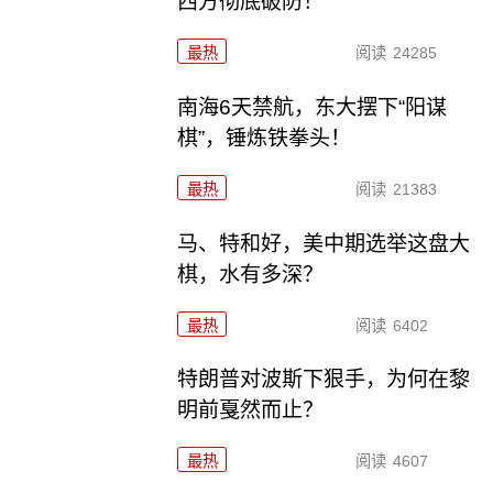
西方彻底破防！
最热
阅读
24285
南海6天禁航，东大摆下“阳谋
棋”，锤炼铁拳头！
最热
阅读
21383
马、特和好，美中期选举这盘大
棋，水有多深？
最热
阅读
6402
特朗普对波斯下狠手，为何在黎
明前戛然而止？
最热
阅读
4607