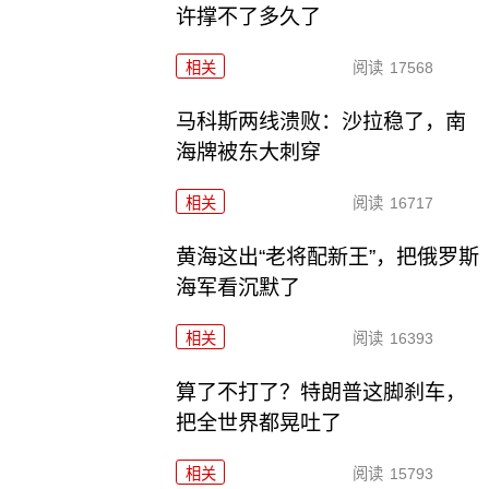
许撑不了多久了
相关
阅读
17568
马科斯两线溃败：沙拉稳了，南
海牌被东大刺穿
相关
阅读
16717
黄海这出“老将配新王”，把俄罗斯
海军看沉默了
相关
阅读
16393
算了不打了？特朗普这脚刹车，
把全世界都晃吐了
相关
阅读
15793