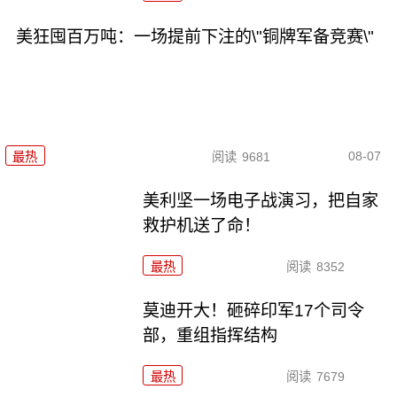
美狂囤百万吨：一场提前下注的\"铜牌军备竞赛\"
08-07
最热
阅读
9681
美利坚一场电子战演习，把自家
救护机送了命！
最热
阅读
8352
莫迪开大！砸碎印军17个司令
部，重组指挥结构
最热
阅读
7679