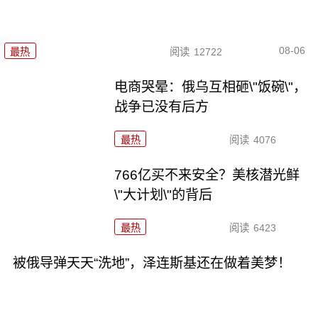
08-06
最热
阅读
12722
电商哭晕：俄乌互相砸\"饭碗\"，
战争已没有后方
最热
阅读
4076
766亿买不来安全？美核潜光鲜
\"大计划\"的背后
最热
阅读
6423
被俄导弹天天“洗地”，泽连斯基还在做着美梦！