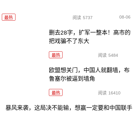
08-06
最热
阅读
5737
删去28字，扩军一整本！高市的
把戏骗不了东大
最热
阅读
5484
欧盟想关门，中国人就翻墙，布
鲁塞尔被逼到墙角
最热
阅读
16410
暴风来袭，这局决不能输，想赢一定要和中国联手