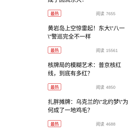
最热
阅读
7655
黄岩岛上空惊雷起！东大\"八一
\"警巡完全不一样
最热
阅读
15561
核牌局的模糊艺术：普京核红
线，到底有多红？
最热
阅读
4850
扎胖摊牌：乌克兰的\"北约梦\"为
何成了一地鸡毛？
最热
阅读
4688