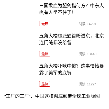
三国歃血为盟剑指何方？中东大
棋有人坐不住了！
最热
阅读
14201
五角大楼鹰派翘首盼进京，北京
连门缝都没给留
最热
阅读
13440
五角大楼吓唬中俄？这事恰恰暴
露了美军的底裤
最热
阅读
11224
“工厂的工厂”：中国这棋彻底颠覆全球工业版图