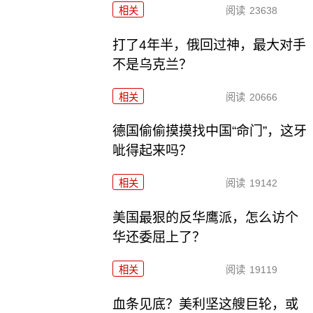
相关
阅读
23638
打了4年半，俄回过神，最大对手
不是乌克兰？
相关
阅读
20666
德国偷偷摸摸找中国“命门”，这牙
呲得起来吗？
相关
阅读
19142
美国最狠的反华鹰派，怎么访个
华还委屈上了？
相关
阅读
19119
血条见底？美利坚这艘巨轮，或