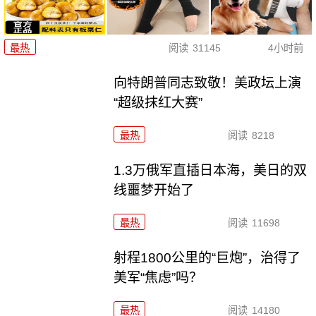
最热
阅读
31145
4小时前
向特朗普同志致敬！美政坛上演
“超级抹红大赛”
最热
阅读
8218
1.3万俄军直插日本海，美日的双
线噩梦开始了
最热
阅读
11698
射程1800公里的“巨炮”，治得了
美军“焦虑”吗？
最热
阅读
14180