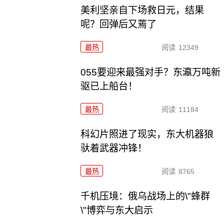
美利坚亲自下场救日元，结果
呢？回弹后又蔫了
最热
阅读
12349
055要迎来最强对手？东瀛万吨新
驱已上船台！
最热
阅读
11184
科幻片照进了现实，东大机器狼
驮着武器冲锋！
最热
阅读
8765
千机压境：俄乌战场上的\"蜂群
\"博弈与东大启示