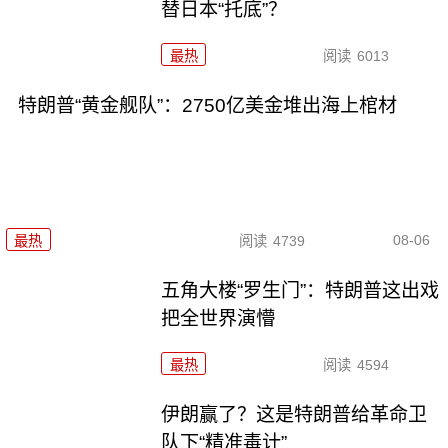
替日本“托底”？
最热
阅读
6013
特朗普“黄金舰队”：2750亿美金堆出海上棺材
08-06
最热
阅读
4739
五角大楼“罗生门”：特朗普这出戏
把全世界演懵
最热
阅读
4594
伊朗赢了？这是特朗普给革命卫
队下“精准毒计”