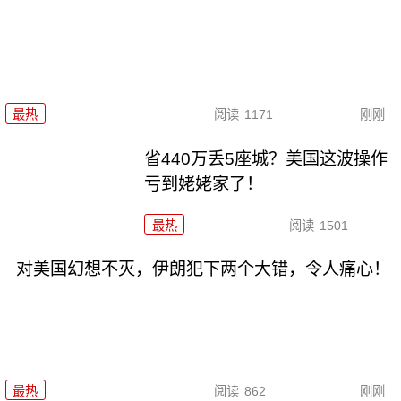
最热
阅读
1171
刚刚
省440万丢5座城？美国这波操作
亏到姥姥家了！
最热
阅读
1501
对美国幻想不灭，伊朗犯下两个大错，令人痛心！
最热
阅读
862
刚刚