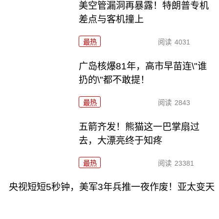
美空管漏洞再暴露！特朗普专机
差点与客机撞上
最热
阅读
4031
广岛核爆81年，高市早苗连\"谁
扔的\"都不敢提！
最热
阅读
2843
五箭齐发！熊猫这一巴掌扇过
去，大漂亮终于知疼
最热
阅读
23381
央视短短5秒钟，美军3年兵推一夜作废！亚太变天