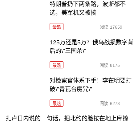
特朗普扔下两条路，波斯都不
选，美军机又被揍
最热
阅读
17659
125万还是5万？俄乌战损数字背
后的\"三国杀\"
最热
阅读
8175
对检察官体系下手！李在明要打
破\"青瓦台魔咒\"
最热
阅读
6273
扎卢日内说的一句话，把北约的脸按在地上摩擦