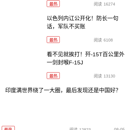
最热
阅读
16274
以色列内讧公开化！防长一句
话，军队不买账
最热
阅读
6108
看不见就挨打！歼-15T百公里外
一剑封喉F-15J
最热
阅读
13130
印度满世界绕了一大圈，最后发现还是中国好？
08-05
最热
阅读
12823