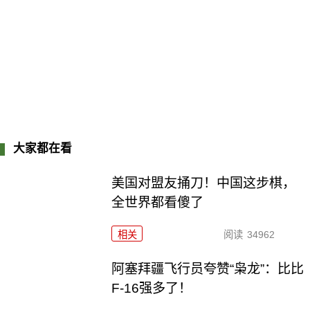
大家都在看
美国对盟友捅刀！中国这步棋，
全世界都看傻了
相关
阅读
34962
阿塞拜疆飞行员夸赞“枭龙”：比比
F-16强多了！