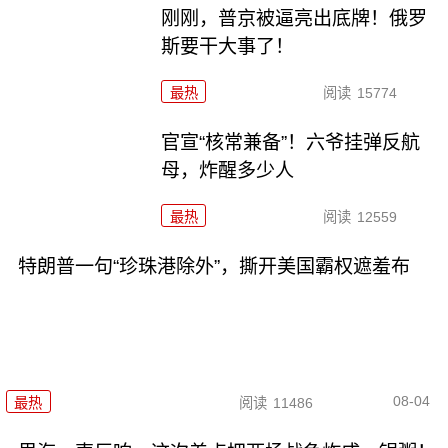
刚刚，普京被逼亮出底牌！俄罗
斯要干大事了！
最热
阅读
15774
官宣“核常兼备”！六爷挂弹反航
母，炸醒多少人
最热
阅读
12559
特朗普一句“珍珠港除外”，撕开美国霸权遮羞布
08-04
最热
阅读
11486