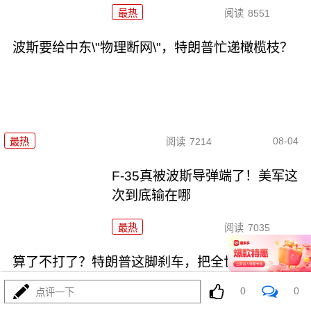
最热
阅读
8551
波斯要给中东\"物理断网\"，特朗普忙递橄榄枝？
08-04
最热
阅读
7214
F-35真被波斯导弹端了！美军这
次到底输在哪
最热
阅读
7035
算了不打了？特朗普这脚刹车，把全世界都晃吐了
0
0
点评一下