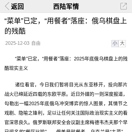
返回
西陆军情
“菜单”已定，“用餐者”落座：俄乌棋盘上
的残酷
小
大
2025-12-03
自由
‍“菜单”已定，“用餐者”落座：2025年底俄乌棋盘上的残
酷现实主义
诸位看官，今日我们暂将目光从东亚移开，投向那片
战火已绵延近四载的东欧平原。近日外媒的一则深度报道，
勾勒出一幅2025年底俄乌冲突博弈的惊人图景，其情节之
戏剧、隐喻之锋利，足以让任何关注国际政治现实主义的看
官深思良久。俄罗斯联邦安全会议副主席梅德韦杰夫那个早
已闻名的“餐厅比喻”——俄美是就餐者，乌克兰是“主菜”，