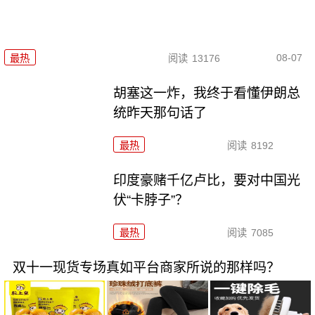
08-07
最热
阅读
13176
胡塞这一炸，我终于看懂伊朗总
统昨天那句话了
最热
阅读
8192
印度豪赌千亿卢比，要对中国光
伏“卡脖子”？
最热
阅读
7085
双十一现货专场真如平台商家所说的那样吗？