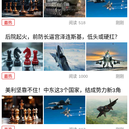
最热
阅读
518
刚刚
后院起火，前防长逼宫泽连斯基，低头或硬扛？
最热
阅读
1000
刚刚
美利坚靠不住！中东这3个国家，结成势力新3角