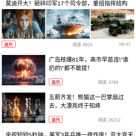
莫迪开大！砸碎印军17个司令部，重组指挥结构
08-07
最热
阅读
8916
广岛核爆81年，高市早苗连\"谁
扔的\"都不敢提！
最热
阅读
3789
五箭齐发！熊猫这一巴掌扇过
去，大漂亮终于知疼
最热
阅读
25212
央视短短5秒钟，美军3年兵推一夜作废！亚太变天