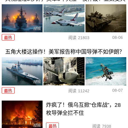
08-06
最热
阅读
21803
五角大楼这操作！美军报告称中国导弹不如伊朗？
08-07
最热
阅读
11242
炸疯了！俄乌互掀“仓库战”，28
枚导弹全拦不住
最热
阅读
7938