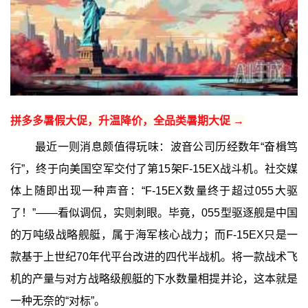
拼多多暑假大促，升温降价，全品类暑期大促 →
最近一则消息颇值得玩味：波音公司历经数年“奋楫笃
行”，终于向美国空军交付了第15架F-15EX战斗机。社交媒
体上随即出现一种声音：“F-15EX数量终于超过055大驱
了！”——看似调侃，实则刺眼。毕竟，055型驱逐舰是中国
的万吨级战略舰艇，属于海军核心战力；而F-15EX只是一
款基于上世纪70年代平台改进的四代半战机。将一款战术飞
机的产量与对方战略级舰艇的下水数量相提并论，这本就是
一种无奈的“对标”。