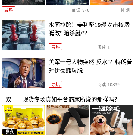
最热
阅读
348
刚刚
水面拉跨！美利坚19艘攻击核潜
艇改\"暗杀艇\"？
最热
阅读
1
美军一号人物突然“反水”？特朗普
对伊豪赌玩脱
最热
阅读
10839
双十一现货专场真如平台商家所说的那样吗？