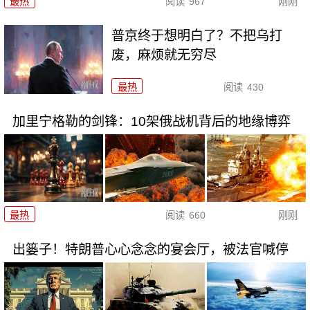
最热
阅读
967
刚刚
普京终于想明白了？不把乌打
废，麻烦就无穷尽
最热
阅读
430
加里宁格勒的剑锋：10架俄战机背后的地缘博弈
最热
阅读
660
刚刚
出篓子！特朗普心心念念的宴会厅，被法官喊停