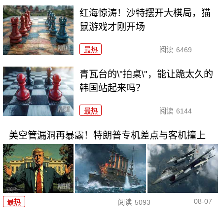
红海惊涛！沙特摆开大棋局，猫
鼠游戏才刚开场
最热
阅读
6469
青瓦台的\"拍桌\"，能让跪太久的
韩国站起来吗？
最热
阅读
6144
美空管漏洞再暴露！特朗普专机差点与客机撞上
08-07
最热
阅读
5093