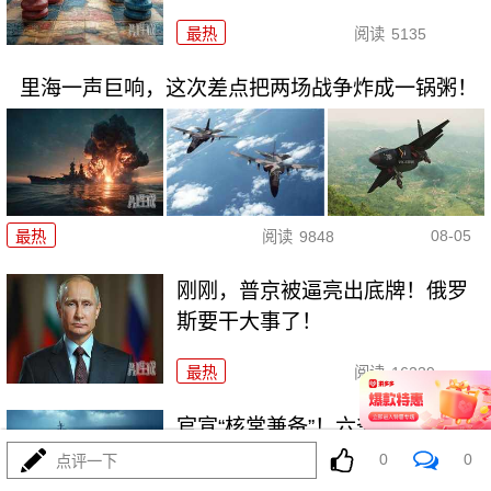
最热
阅读
5135
里海一声巨响，这次差点把两场战争炸成一锅粥！
08-05
最热
阅读
9848
刚刚，普京被逼亮出底牌！俄罗
斯要干大事了！
最热
阅读
16239
官宣“核常兼备”！六爷挂弹反航
母，炸醒多少人
0
0
点评一下