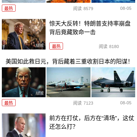
08-05
最热
阅读
8579
惊天大反转！特朗普支持率崩盘
背后竟藏致命一击
最热
阅读
8180
美国如此救日元，背后藏着三重收割日本的阳谋！
08-05
最热
阅读
7123
前方在打仗，后方在“清场”，这仗
还怎么打？