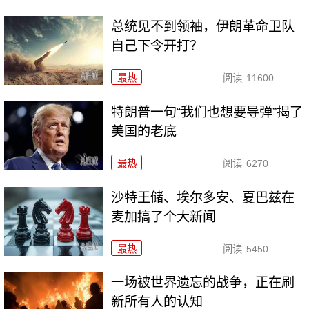
总统见不到领袖，伊朗革命卫队
自己下令开打？
最热
阅读
11600
特朗普一句“我们也想要导弹”揭了
美国的老底
最热
阅读
6270
沙特王储、埃尔多安、夏巴兹在
麦加搞了个大新闻
最热
阅读
5450
一场被世界遗忘的战争，正在刷
新所有人的认知