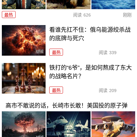
最热
阅读
626
刚刚
看谁先扛不住：俄乌能源绞杀战
的底牌与死穴
最热
阅读
339
铁打的“6爷”，是如何熬成了东大
的战略名片？
最热
阅读
209
高市不敢说的话，长崎市长敢！美国投的原子弹