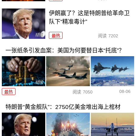
伊朗赢了？这是特朗普给革命卫
队下“精准毒计”
最热
阅读
7202
一张纸条引发血案：美国为何要替日本“托底”？
08-06
最热
阅读
7050
特朗普“黄金舰队”：2750亿美金堆出海上棺材