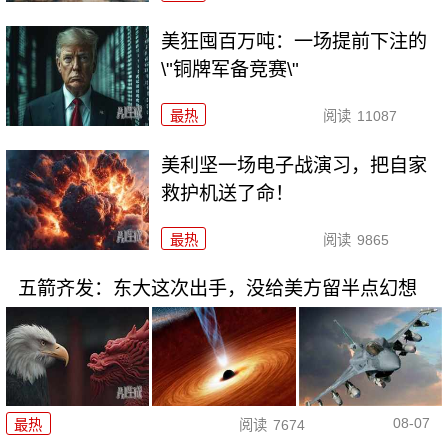
美狂囤百万吨：一场提前下注的
\"铜牌军备竞赛\"
最热
阅读
11087
美利坚一场电子战演习，把自家
救护机送了命！
最热
阅读
9865
五箭齐发：东大这次出手，没给美方留半点幻想
08-07
最热
阅读
7674