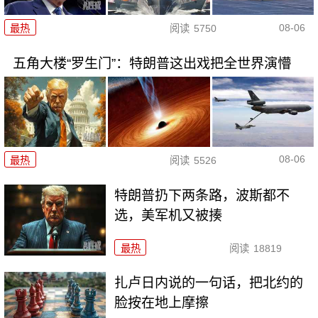
08-06
最热
阅读
5750
五角大楼“罗生门”：特朗普这出戏把全世界演懵
08-06
最热
阅读
5526
特朗普扔下两条路，波斯都不
选，美军机又被揍
最热
阅读
18819
扎卢日内说的一句话，把北约的
脸按在地上摩擦