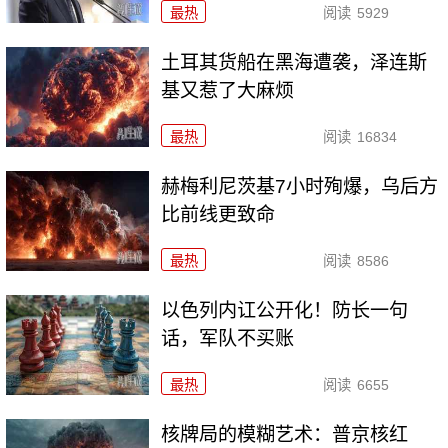
最热
阅读
5929
土耳其货船在黑海遭袭，泽连斯
基又惹了大麻烦
最热
阅读
16834
赫梅利尼茨基7小时殉爆，乌后方
比前线更致命
最热
阅读
8586
以色列内讧公开化！防长一句
话，军队不买账
最热
阅读
6655
核牌局的模糊艺术：普京核红