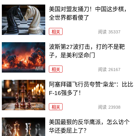
美国对盟友捅刀！中国这步棋，
全世界都看傻了
相关
阅读
35337
波斯第27波打击，打的不是靶
子，是美利坚命门
相关
阅读
26167
阿塞拜疆飞行员夸赞“枭龙”：比比
F-16强多了！
相关
阅读
23938
美国最狠的反华鹰派，怎么访个
华还委屈上了？