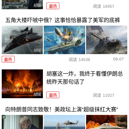
最热
阅读
16957
五角大楼吓唬中俄？这事恰恰暴露了美军的底裤
08-07
最热
阅读
14538
胡塞这一炸，我终于看懂伊朗总
统昨天那句话了
最热
阅读
11027
向特朗普同志致敬！美政坛上演“超级抹红大赛”