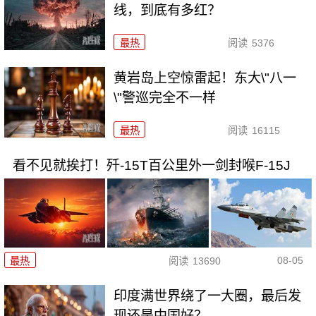
线，到底有多红？
最热
阅读
5376
黄岩岛上空惊雷起！东大\"八一
\"警巡完全不一样
最热
阅读
16115
看不见就挨打！歼-15T百公里外一剑封喉F-15J
08-05
最热
阅读
13690
印度满世界绕了一大圈，最后发
现还是中国好？