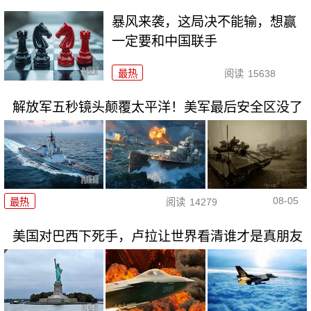
暴风来袭，这局决不能输，想赢
一定要和中国联手
最热
阅读
15638
解放军五秒镜头颠覆太平洋！美军最后安全区没了
08-05
最热
阅读
14279
美国对巴西下死手，卢拉让世界看清谁才是真朋友