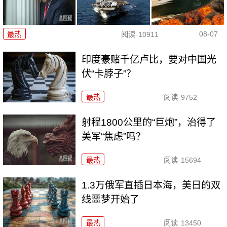
08-07
最热
阅读
10911
印度豪赌千亿卢比，要对中国光
伏“卡脖子”？
最热
阅读
9752
射程1800公里的“巨炮”，治得了
美军“焦虑”吗？
最热
阅读
15694
1.3万俄军直插日本海，美日的双
线噩梦开始了
最热
阅读
13450