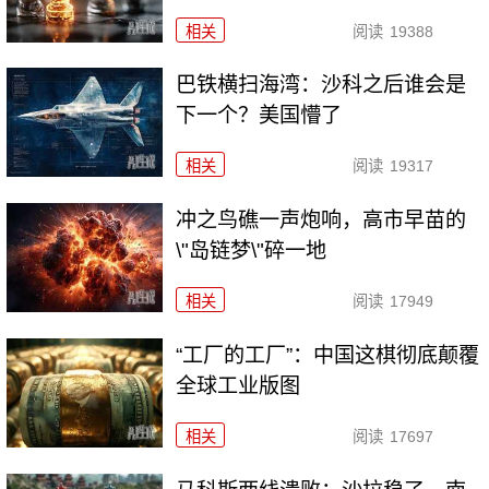
相关
阅读
19388
巴铁横扫海湾：沙科之后谁会是
下一个？美国懵了
相关
阅读
19317
冲之鸟礁一声炮响，高市早苗的
\"岛链梦\"碎一地
相关
阅读
17949
“工厂的工厂”：中国这棋彻底颠覆
全球工业版图
相关
阅读
17697