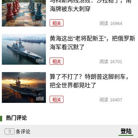
马科斯两线溃败：沙拉稳了，南
海牌被东大刺穿
相关
阅读
16964
黄海这出“老将配新王”，把俄罗斯
海军看沉默了
相关
阅读
16701
算了不打了？特朗普这脚刹车，
把全世界都晃吐了
相关
阅读
16407
热门评论
登陆
0
条评论