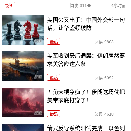
最热
阅读
31145
4小时前
美国会又出手！中国外交部一句
话，让华盛顿破防
最热
阅读
9868
美军收到最后通牒：伊朗居然要
求美答应这六条
最热
阅读
6092
五角大楼急疯了！伊朗这场仗把
美帝家底打穿了！
最热
阅读
4610
箭式反导系统测试完成！以色列