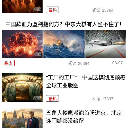
最热
阅读
25764
三国歃血为盟剑指何方？中东大棋有人坐不住了！
08-07
最热
阅读
20364
“工厂的工厂”：中国这棋彻底颠覆
全球工业版图
最热
阅读
17697
五角大楼鹰派翘首盼进京，北京
连门缝都没给留