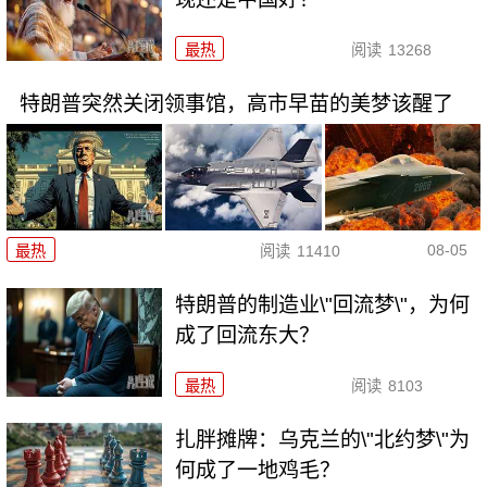
最热
阅读
13268
特朗普突然关闭领事馆，高市早苗的美梦该醒了
08-05
最热
阅读
11410
特朗普的制造业\"回流梦\"，为何
成了回流东大？
最热
阅读
8103
扎胖摊牌：乌克兰的\"北约梦\"为
何成了一地鸡毛？