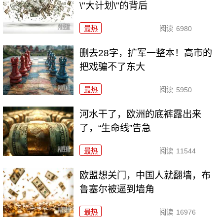
\"大计划\"的背后
最热
阅读
6980
删去28字，扩军一整本！高市的
把戏骗不了东大
最热
阅读
5950
河水干了，欧洲的底裤露出来
了，“生命线”告急
最热
阅读
11544
欧盟想关门，中国人就翻墙，布
鲁塞尔被逼到墙角
最热
阅读
16976