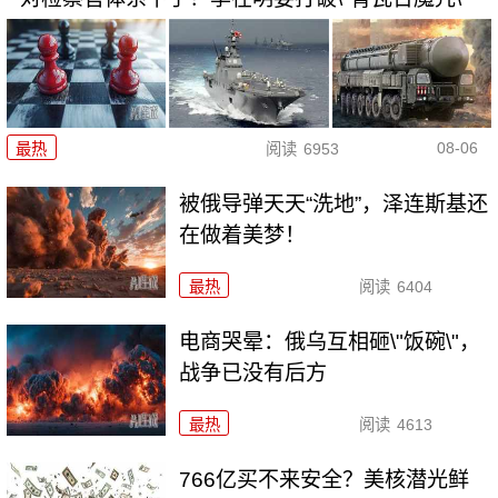
08-06
最热
阅读
6953
被俄导弹天天“洗地”，泽连斯基还
在做着美梦！
最热
阅读
6404
电商哭晕：俄乌互相砸\"饭碗\"，
战争已没有后方
最热
阅读
4613
766亿买不来安全？美核潜光鲜