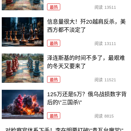
最热
阅读
13511
信息量很大！歼20越肩反杀，美
西方都不淡定了
最热
阅读
13111
泽连斯基的时间不多了，最艰难
的冬天又要来了
最热
阅读
11521
125万还是5万？俄乌战损数字背
后的\"三国杀\"
最热
阅读
8815
对检察官体系下手！李在明要打破\"青瓦台魔咒\"