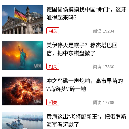
德国偷偷摸摸找中国“命门”，这牙
呲得起来吗？
相关
阅读
19234
美伊停火是幌子？穆杰塔巴回
信，把中东棋盘掀了
相关
阅读
17860
冲之鸟礁一声炮响，高市早苗的
\"岛链梦\"碎一地
相关
阅读
17768
黄海这出“老将配新王”，把俄罗斯
海军看沉默了