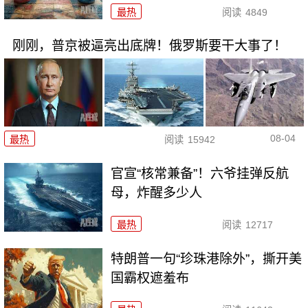
最热
阅读
4849
刚刚，普京被逼亮出底牌！俄罗斯要干大事了！
08-04
最热
阅读
15942
官宣“核常兼备”！六爷挂弹反航
母，炸醒多少人
最热
阅读
12717
特朗普一句“珍珠港除外”，撕开美
国霸权遮羞布