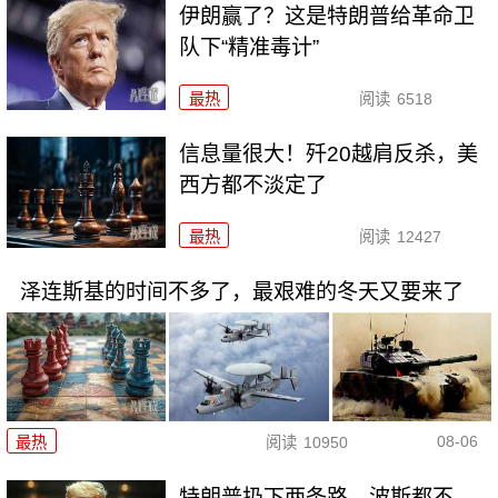
伊朗赢了？这是特朗普给革命卫
队下“精准毒计”
最热
阅读
6518
信息量很大！歼20越肩反杀，美
西方都不淡定了
最热
阅读
12427
泽连斯基的时间不多了，最艰难的冬天又要来了
08-06
最热
阅读
10950
特朗普扔下两条路，波斯都不