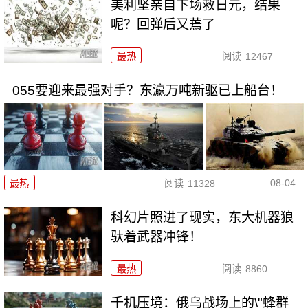
美利坚亲自下场救日元，结果
呢？回弹后又蔫了
最热
阅读
12467
055要迎来最强对手？东瀛万吨新驱已上船台！
08-04
最热
阅读
11328
科幻片照进了现实，东大机器狼
驮着武器冲锋！
最热
阅读
8860
千机压境：俄乌战场上的\"蜂群