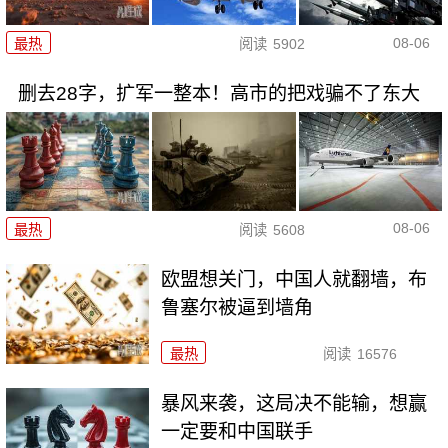
08-06
最热
阅读
5902
删去28字，扩军一整本！高市的把戏骗不了东大
08-06
最热
阅读
5608
欧盟想关门，中国人就翻墙，布
鲁塞尔被逼到墙角
最热
阅读
16576
暴风来袭，这局决不能输，想赢
一定要和中国联手