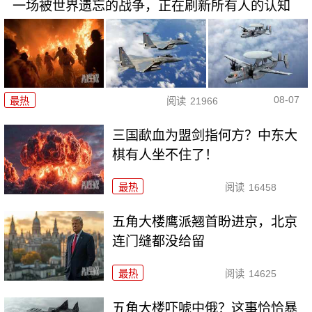
一场被世界遗忘的战争，正在刷新所有人的认知
08-07
最热
阅读
21966
三国歃血为盟剑指何方？中东大
棋有人坐不住了！
最热
阅读
16458
五角大楼鹰派翘首盼进京，北京
连门缝都没给留
最热
阅读
14625
五角大楼吓唬中俄？这事恰恰暴