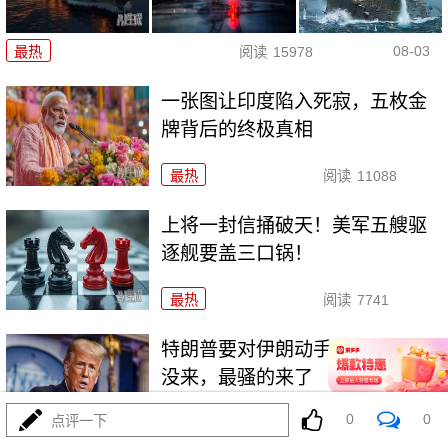
08-03
最热
阅读
15978
一张图让印度陷入死寂，五枚金
牌背后的终极真相
最热
阅读
11088
上将一封信捅破天！美军五艘驱
逐舰要盖三口锅！
最热
阅读
7741
特朗普要对伊朗动手？最狠的还
没来，最骚的来了
0
0
点评一下
最热
阅读
6301