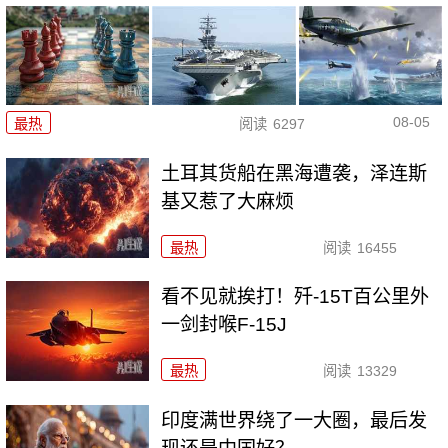
08-05
最热
阅读
6297
土耳其货船在黑海遭袭，泽连斯
基又惹了大麻烦
最热
阅读
16455
看不见就挨打！歼-15T百公里外
一剑封喉F-15J
最热
阅读
13329
印度满世界绕了一大圈，最后发