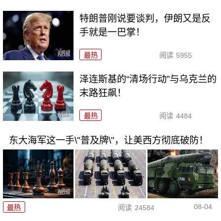
特朗普刚说要谈判，伊朗又是反
手就是一巴掌！
最热
阅读
5955
泽连斯基的“清场行动”与乌克兰的
末路狂飙！
最热
阅读
4484
东大海军这一手\"普及牌\"，让美西方彻底破防！
08-04
最热
阅读
24584