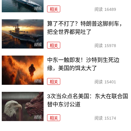
相关
阅读
16489
算了不打了？特朗普这脚刹车，
把全世界都晃吐了
相关
阅读
15978
中东一触即发！沙特到生死边
缘，美国的饵太大了
相关
阅读
15401
3次当众点名美国：东大在联合国
替中东讨公道
相关
阅读
15174