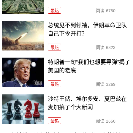
最热
阅读
6750
总统见不到领袖，伊朗革命卫队
自己下令开打？
最热
阅读
6323
特朗普一句“我们也想要导弹”揭了
美国的老底
最热
阅读
3269
沙特王储、埃尔多安、夏巴兹在
麦加搞了个大新闻
最热
阅读
2650