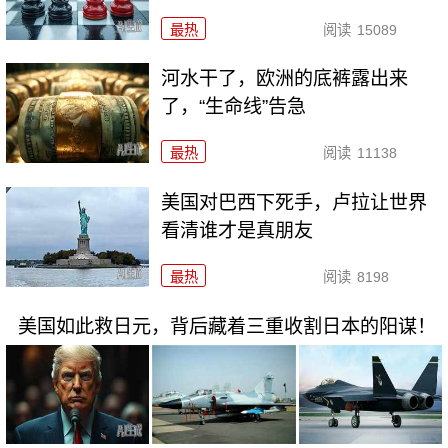
最热
阅读
15089
河水干了，欧洲的底裤露出来
了，“生命线”告急
最热
阅读
11138
美国对巴西下死手，卢拉让世界
看清谁才是真朋友
最热
阅读
8198
美国如此救日元，背后藏着三重收割日本的阳谋！