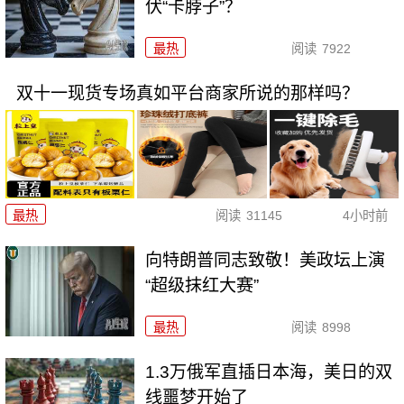
伏“卡脖子”？
最热
阅读
7922
双十一现货专场真如平台商家所说的那样吗？
最热
阅读
31145
4小时前
向特朗普同志致敬！美政坛上演
“超级抹红大赛”
最热
阅读
8998
1.3万俄军直插日本海，美日的双
线噩梦开始了