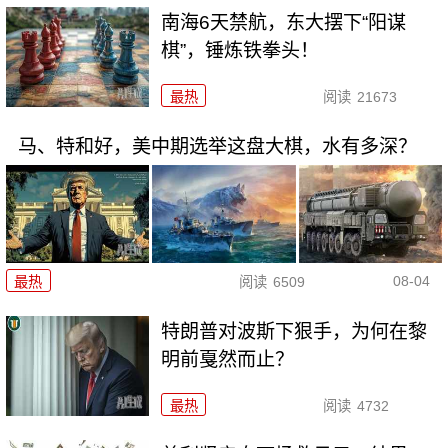
南海6天禁航，东大摆下“阳谋
棋”，锤炼铁拳头！
最热
阅读
21673
马、特和好，美中期选举这盘大棋，水有多深？
08-04
最热
阅读
6509
特朗普对波斯下狠手，为何在黎
明前戛然而止？
最热
阅读
4732