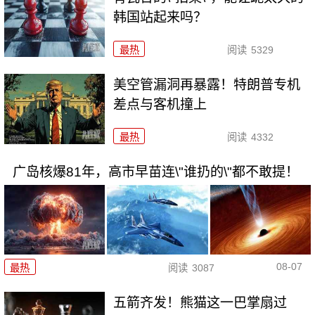
韩国站起来吗？
最热
阅读
5329
美空管漏洞再暴露！特朗普专机
差点与客机撞上
最热
阅读
4332
广岛核爆81年，高市早苗连\"谁扔的\"都不敢提！
08-07
最热
阅读
3087
五箭齐发！熊猫这一巴掌扇过