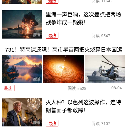
最热
阅读
11642
里海一声巨响，这次差点把两场
战争炸成一锅粥！
最热
阅读
9547
731！特高课还魂！高市早苗两把火烧穿日本国运
08-04
最热
阅读
5529
灭人种？以色列这波操作，连特
朗普面子都敢踩！
最热
阅读
7107