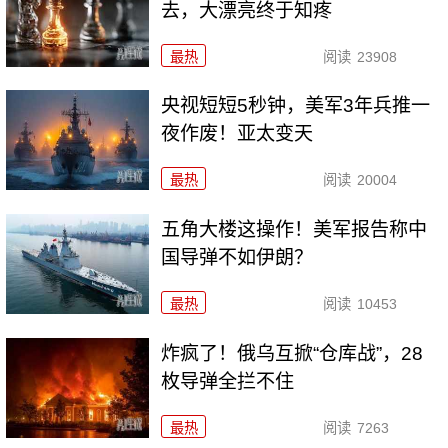
去，大漂亮终于知疼
最热
阅读
23908
央视短短5秒钟，美军3年兵推一
夜作废！亚太变天
最热
阅读
20004
五角大楼这操作！美军报告称中
国导弹不如伊朗？
最热
阅读
10453
炸疯了！俄乌互掀“仓库战”，28
枚导弹全拦不住
最热
阅读
7263