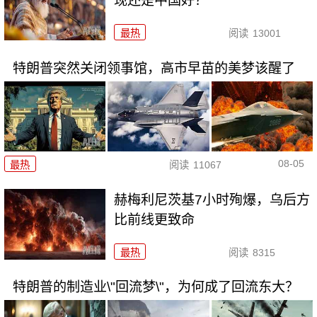
现还是中国好？
最热
阅读
13001
特朗普突然关闭领事馆，高市早苗的美梦该醒了
08-05
最热
阅读
11067
赫梅利尼茨基7小时殉爆，乌后方
比前线更致命
最热
阅读
8315
特朗普的制造业\"回流梦\"，为何成了回流东大？