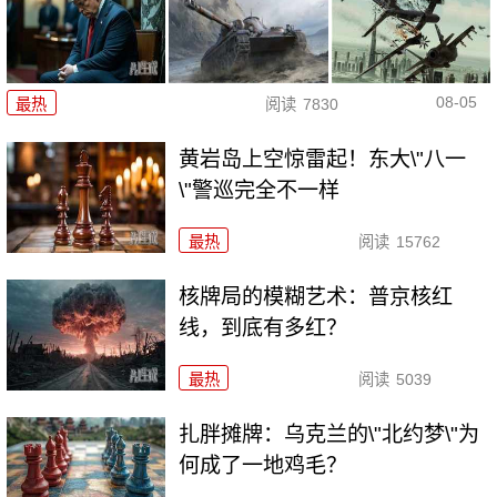
08-05
最热
阅读
7830
黄岩岛上空惊雷起！东大\"八一
\"警巡完全不一样
最热
阅读
15762
核牌局的模糊艺术：普京核红
线，到底有多红？
最热
阅读
5039
扎胖摊牌：乌克兰的\"北约梦\"为
何成了一地鸡毛？