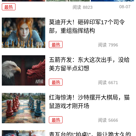
08-07
最热
阅读
8823
莫迪开大！砸碎印军17个司令
部，重组指挥结构
最热
阅读
7996
五箭齐发：东大这次出手，没给
美方留半点幻想
最热
阅读
6671
红海惊涛！沙特摆开大棋局，猫
鼠游戏才刚开场
最热
阅读
5666
青瓦台的\"拍桌\"，能让跪太久的