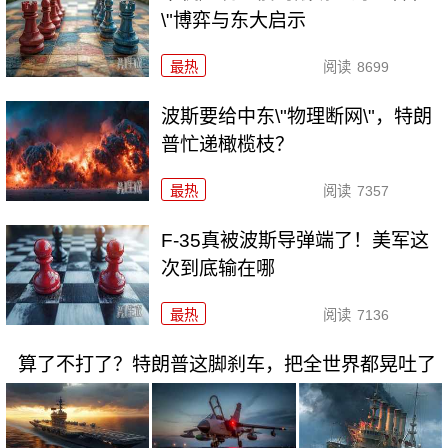
\"博弈与东大启示
最热
阅读
8699
波斯要给中东\"物理断网\"，特朗
普忙递橄榄枝？
最热
阅读
7357
F-35真被波斯导弹端了！美军这
次到底输在哪
最热
阅读
7136
算了不打了？特朗普这脚刹车，把全世界都晃吐了