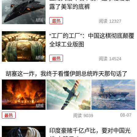
露了美军的底裤
最热
阅读
12327
“工厂的工厂”：中国这棋彻底颠覆
全球工业版图
最热
阅读
14524
胡塞这一炸，我终于看懂伊朗总统昨天那句话了
08-07
最热
阅读
9039
印度豪赌千亿卢比，要对中国光