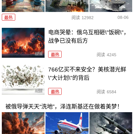
08-06
最热
阅读
12982
电商哭晕：俄乌互相砸\"饭碗\"，
战争已没有后方
最热
阅读
4245
766亿买不来安全？美核潜光鲜
\"大计划\"的背后
最热
阅读
6584
被俄导弹天天“洗地”，泽连斯基还在做着美梦！