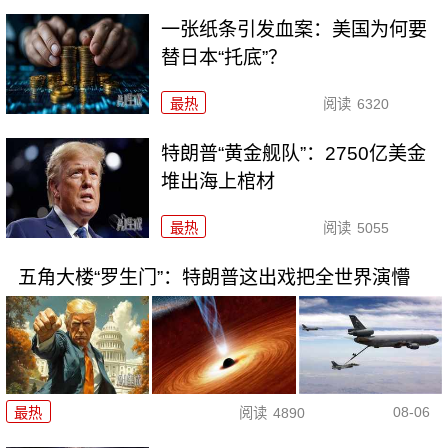
一张纸条引发血案：美国为何要
替日本“托底”？
最热
阅读
6320
特朗普“黄金舰队”：2750亿美金
堆出海上棺材
最热
阅读
5055
五角大楼“罗生门”：特朗普这出戏把全世界演懵
08-06
最热
阅读
4890