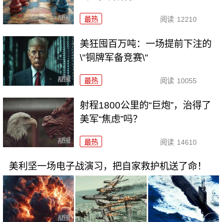
最热
阅读
12210
美狂囤百万吨：一场提前下注的
\"铜牌军备竞赛\"
最热
阅读
10055
射程1800公里的“巨炮”，治得了
美军“焦虑”吗？
最热
阅读
14610
美利坚一场电子战演习，把自家救护机送了命！