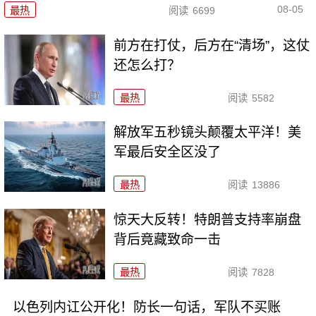
08-05
最热
阅读
6699
前方在打仗，后方在“清场”，这仗
还怎么打？
最热
阅读
5582
解放军五秒镜头颠覆太平洋！美
军最后安全区没了
最热
阅读
13886
惊天大反转！特朗普支持率崩盘
背后竟藏致命一击
最热
阅读
7828
以色列内讧公开化！防长一句话，军队不买账