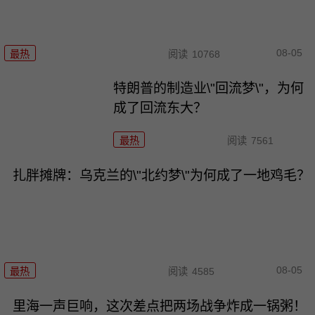
08-05
最热
阅读
10768
特朗普的制造业\"回流梦\"，为何
成了回流东大？
最热
阅读
7561
扎胖摊牌：乌克兰的\"北约梦\"为何成了一地鸡毛？
08-05
最热
阅读
4585
里海一声巨响，这次差点把两场战争炸成一锅粥！