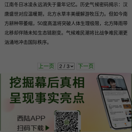
江南冬日冰凌永远消失于童年记忆。历史气候密码揭示：汉
唐盛世对应温暖期，北方水草丰美缓解游牧压力。但如今南
方耕种带萎缩，50度高温将突破人体生理极限，北方降雨带
北移却伴随未知生态链剧变。气候难民潮将比战争难民潮更
汹涌地冲击国际秩序。
上一页
下一页