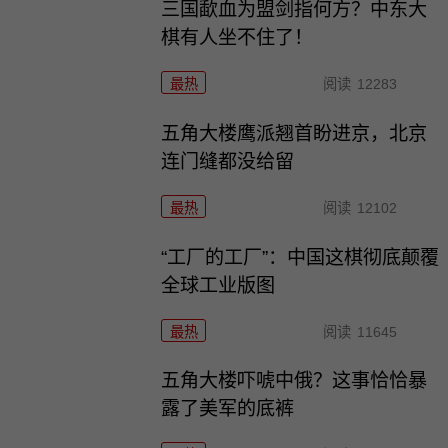
三国歃血为盟剑指何方？中东大
棋有人坐不住了！
最热
阅读
12283
五角大楼鹰派翘首盼进京，北京
连门缝都没给留
最热
阅读
12102
“工厂的工厂”：中国这棋彻底颠覆
全球工业版图
最热
阅读
11645
五角大楼吓唬中俄？这事恰恰暴
露了美军的底裤