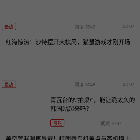
08-07
最热
阅读
5942
红海惊涛！沙特摆开大棋局，猫鼠游戏才刚开场
08-07
最热
阅读
5048
青瓦台的\"拍桌\"，能让跪太久的
韩国站起来吗？
最热
阅读
4707
美空管漏洞再暴露！特朗普专机差点与客机撞上