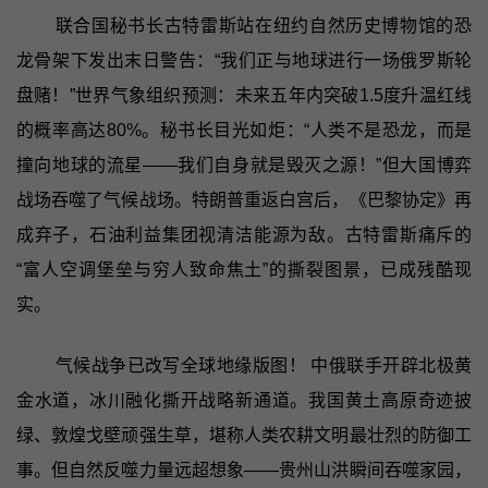
联合国秘书长古特雷斯站在纽约自然历史博物馆的恐
龙骨架下发出末日警告：“我们正与地球进行一场俄罗斯轮
盘赌！”世界气象组织预测：未来五年内突破1.5度升温红线
的概率高达80%。秘书长目光如炬：“人类不是恐龙，而是
撞向地球的流星——我们自身就是毁灭之源！”但大国博弈
战场吞噬了气候战场。特朗普重返白宫后，《巴黎协定》再
成弃子，石油利益集团视清洁能源为敌。古特雷斯痛斥的
“富人空调堡垒与穷人致命焦土”的撕裂图景，已成残酷现
实。
气候战争已改写全球地缘版图！ 中俄联手开辟北极黄
金水道，冰川融化撕开战略新通道。我国黄土高原奇迹披
绿、敦煌戈壁顽强生草，堪称人类农耕文明最壮烈的防御工
事。但自然反噬力量远超想象——贵州山洪瞬间吞噬家园，