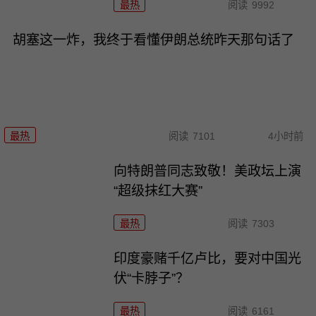
最热
阅读
9992
胡塞这一炸，我终于看懂伊朗总统昨天那句话了
最热
阅读
7101
4小时前
向特朗普同志致敬！美政坛上演
“超级抹红大赛”
最热
阅读
7303
印度豪赌千亿卢比，要对中国光
伏“卡脖子”？
最热
阅读
6161