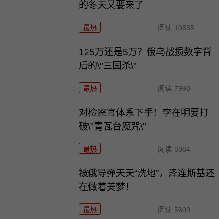
的冬天又要来了
最热
阅读
10535
125万还是5万？俄乌战损数字背
后的\"三国杀\"
最热
阅读
7998
对检察官体系下手！李在明要打
破\"青瓦台魔咒\"
最热
阅读
6084
被俄导弹天天“洗地”，泽连斯基还
在做着美梦！
最热
阅读
5609