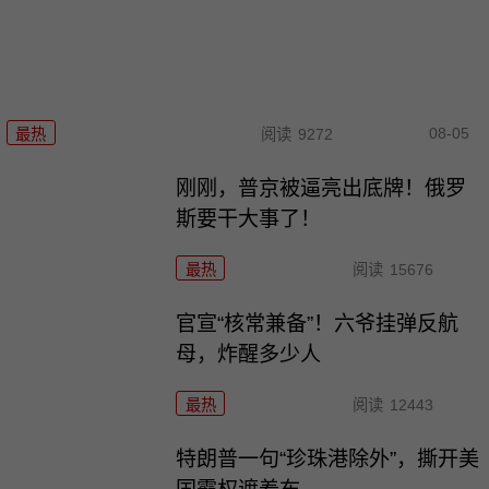
08-05
最热
阅读
9272
刚刚，普京被逼亮出底牌！俄罗
斯要干大事了！
最热
阅读
15676
官宣“核常兼备”！六爷挂弹反航
母，炸醒多少人
最热
阅读
12443
特朗普一句“珍珠港除外”，撕开美