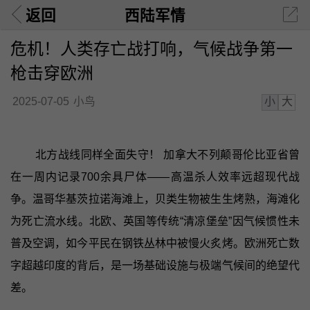
返回
西陆军情
危机！人类存亡战打响，气候战争第一
枪击穿欧洲
小
大
2025-07-05
小鸟
北方战线同样全面失守！ 加拿大不列颠哥伦比亚省曾
在一周内记录700余具尸体——高温杀人效率远超现代战
争。温哥华基茨拉诺海滩上，贝类生物被生生烤熟，海滩化
为死亡流水线。北欧、英国等传统“清凉堡垒”因气候惯性未
普及空调，如今平民在钢铁丛林中被慢火炙烤。欧洲死亡数
字超越印度的背后，是一场基础设施与极端气候间的绝望代
差。