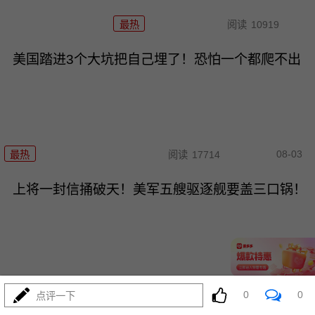
最热
阅读
10919
美国踏进3个大坑把自己埋了！恐怕一个都爬不出
08-03
最热
阅读
17714
上将一封信捅破天！美军五艘驱逐舰要盖三口锅！
08-03
最热
阅读
7556
0
0
点评一下