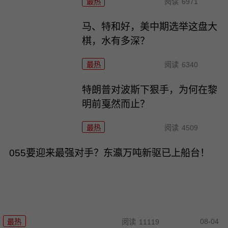
最热
阅读
6971
马、特和好，美中期选举这盘大
棋，水有多深？
最热
阅读
6340
特朗普对波斯下狠手，为何在黎
明前戛然而止？
最热
阅读
4509
055要迎来最强对手？东瀛万吨新驱已上船台！
08-04
最热
阅读
11119