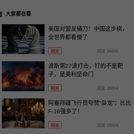
大家都在看
美国对盟友捅刀！中国这步棋，
全世界都看傻了
相关
阅读
34895
波斯第27波打击，打的不是靶
子，是美利坚命门
相关
阅读
25554
阿塞拜疆飞行员夸赞“枭龙”：比比
F-16强多了！
相关
阅读
23568