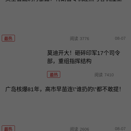
08-07
最热
阅读
3776
莫迪开大！砸碎印军17个司令
部，重组指挥结构
最热
阅读
7410
广岛核爆81年，高市早苗连\"谁扔的\"都不敢提！
08-07
最热
阅读
2606