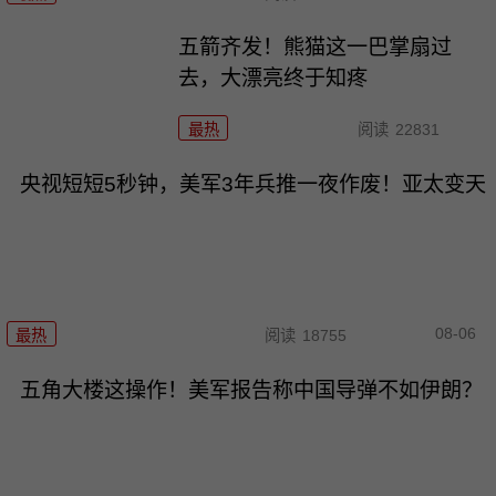
五箭齐发！熊猫这一巴掌扇过
去，大漂亮终于知疼
最热
阅读
22831
央视短短5秒钟，美军3年兵推一夜作废！亚太变天
08-06
最热
阅读
18755
五角大楼这操作！美军报告称中国导弹不如伊朗？