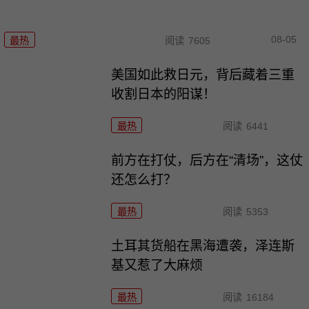
08-05
最热
阅读
7605
美国如此救日元，背后藏着三重
收割日本的阳谋！
最热
阅读
6441
前方在打仗，后方在“清场”，这仗
还怎么打？
最热
阅读
5353
土耳其货船在黑海遭袭，泽连斯
基又惹了大麻烦
最热
阅读
16184