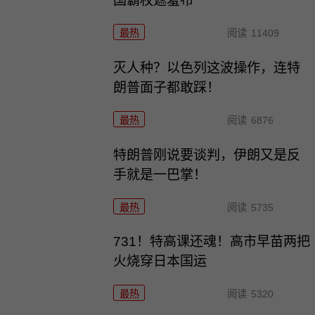
国霸权遮羞布
最热
阅读
11409
灭人种？以色列这波操作，连特
朗普面子都敢踩！
最热
阅读
6876
特朗普刚说要谈判，伊朗又是反
手就是一巴掌！
最热
阅读
5735
731！特高课还魂！高市早苗两把
火烧穿日本国运
最热
阅读
5320