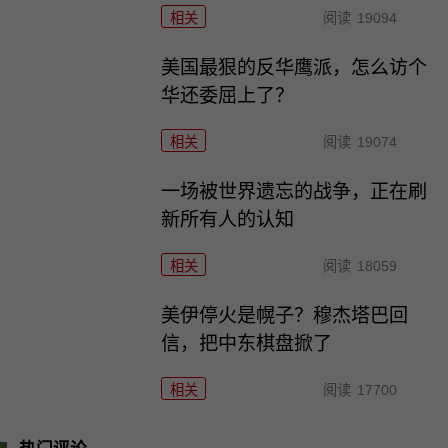
相关
阅读
19094
美国最狠的反华鹰派，怎么访个
华还委屈上了？
相关
阅读
19074
一场被世界遗忘的战争，正在刷
新所有人的认知
相关
阅读
18059
美伊停火是幌子？穆杰塔巴回
信，把中东棋盘掀了
相关
阅读
17700