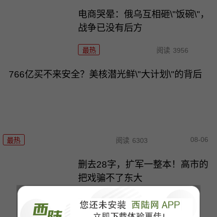
电商哭晕：俄乌互相砸\"饭碗\"，
战争已没有后方
最热
阅读
3956
766亿买不来安全？美核潜光鲜\"大计划\"的背后
08-06
最热
阅读
6303
删去28字，扩军一整本！高市的
把戏骗不了东大
最热
阅读
5374