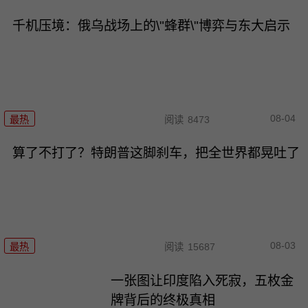
千机压境：俄乌战场上的\"蜂群\"博弈与东大启示
08-04
最热
阅读
8473
算了不打了？特朗普这脚刹车，把全世界都晃吐了
08-03
最热
阅读
15687
一张图让印度陷入死寂，五枚金
牌背后的终极真相