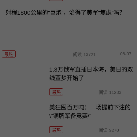
射程1800公里的“巨炮”，治得了美军“焦虑”吗？
08-07
最热
阅读
13721
1.3万俄军直插日本海，美日的双
线噩梦开始了
最热
阅读
11233
美狂囤百万吨：一场提前下注的
\"铜牌军备竞赛\"
最热
阅读
9270