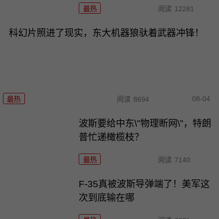
最热
阅读
12281
科幻片照进了现实，东大机器狼驮着武器冲锋！
08-04
最热
阅读
8694
波斯要给中东\"物理断网\"，特朗
普忙递橄榄枝？
最热
阅读
7140
F-35真被波斯导弹端了！美军这
次到底输在哪