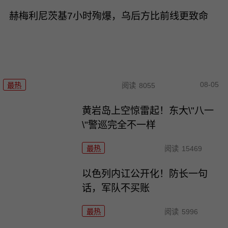
赫梅利尼茨基7小时殉爆，乌后方比前线更致命
08-05
最热
阅读
8055
黄岩岛上空惊雷起！东大\"八一
\"警巡完全不一样
最热
阅读
15469
以色列内讧公开化！防长一句
话，军队不买账
最热
阅读
5996