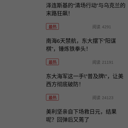
泽连斯基的“清场行动”与乌克兰的
末路狂飙！
最热
阅读
4291
南海6天禁航，东大摆下“阳谋
棋”，锤炼铁拳头！
最热
阅读
21191
东大海军这一手\"普及牌\"，让美
西方彻底破防！
最热
阅读
24123
美利坚亲自下场救日元，结果
呢？回弹后又蔫了