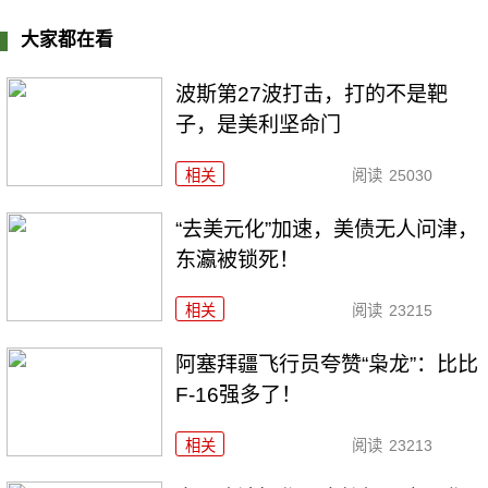
大家都在看
波斯第27波打击，打的不是靶
子，是美利坚命门
相关
阅读
25030
“去美元化”加速，美债无人问津，
东瀛被锁死！
相关
阅读
23215
阿塞拜疆飞行员夸赞“枭龙”：比比
F-16强多了！
相关
阅读
23213