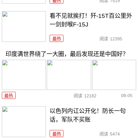
最热
阅读
7519
看不见就挨打！歼-15T百公里外
一剑封喉F-15J
最热
阅读
12395
印度满世界绕了一大圈，最后发现还是中国好？
08-05
最热
阅读
12182
以色列内讧公开化！防长一句
话，军队不买账
最热
阅读
5474