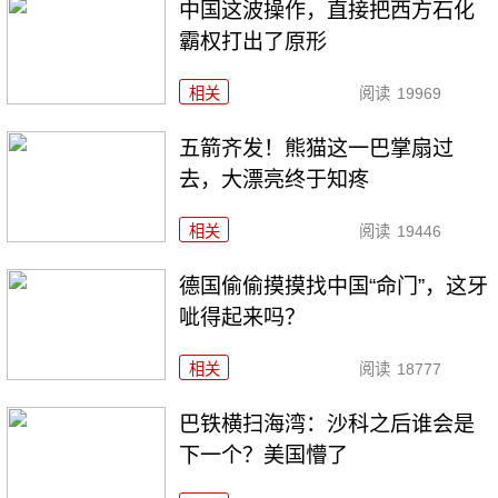
中国这波操作，直接把西方石化
霸权打出了原形
相关
阅读
19969
五箭齐发！熊猫这一巴掌扇过
去，大漂亮终于知疼
相关
阅读
19446
德国偷偷摸摸找中国“命门”，这牙
呲得起来吗？
相关
阅读
18777
巴铁横扫海湾：沙科之后谁会是
下一个？美国懵了