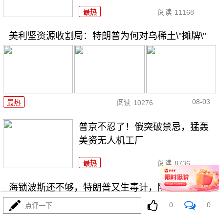
最热
阅读
11168
美利坚资源收割局：特朗普为何对乌稀土\"摊牌\"
08-03
最热
阅读
10276
普京不忍了！俄突破禁忌，猛轰
美资无人机工厂
最热
阅读
8736
海锁波斯还不够，特朗普又生毒计，陆地也要封
0
0
点评一下