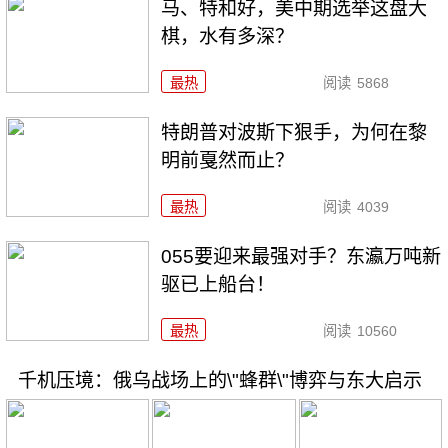
马、特和好，美中期选举这盘大
棋，水有多深？
最热
阅读
5868
特朗普对波斯下狠手，为何在黎
明前戛然而止？
最热
阅读
4039
055要迎来最强对手？东瀛万吨新
驱已上船台！
最热
阅读
10560
千机压境：俄乌战场上的\"蜂群\"博弈与东大启示