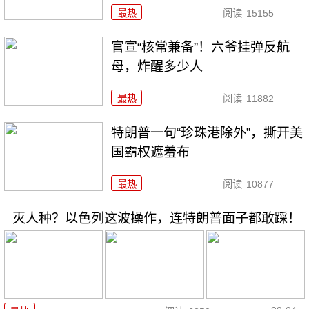
最热
阅读
15155
官宣“核常兼备”！六爷挂弹反航
母，炸醒多少人
最热
阅读
11882
特朗普一句“珍珠港除外”，撕开美
国霸权遮羞布
最热
阅读
10877
灭人种？以色列这波操作，连特朗普面子都敢踩！