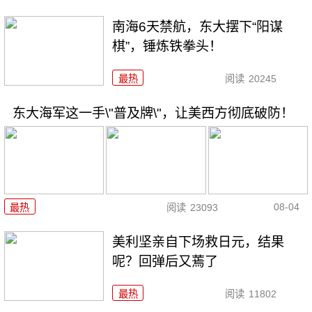
南海6天禁航，东大摆下“阳谋
棋”，锤炼铁拳头！
最热
阅读
20245
东大海军这一手\"普及牌\"，让美西方彻底破防！
08-04
最热
阅读
23093
美利坚亲自下场救日元，结果
呢？回弹后又蔫了
最热
阅读
11802