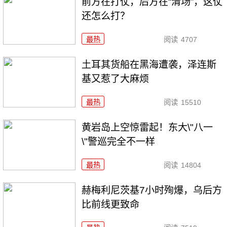
前方在打仗，后方在“清场”，这仗
还怎么打？
最热
阅读
4707
土耳其货船在黑海遭袭，泽连斯
基又惹了大麻烦
最热
阅读
15510
黄岩岛上空惊雷起！东大\"八一
\"警巡完全不一样
最热
阅读
14804
赫梅利尼茨基7小时殉爆，乌后方
比前线更致命