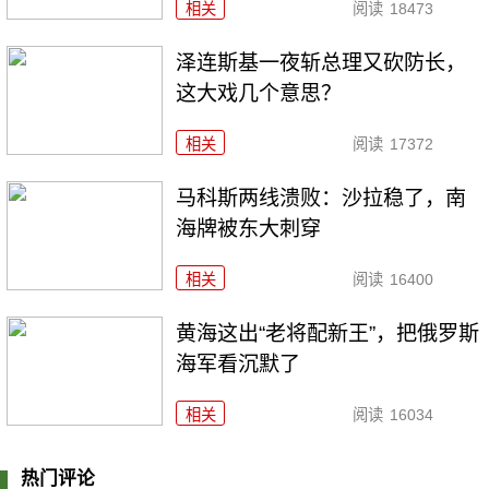
相关
阅读
18473
泽连斯基一夜斩总理又砍防长，
这大戏几个意思？
相关
阅读
17372
马科斯两线溃败：沙拉稳了，南
海牌被东大刺穿
相关
阅读
16400
黄海这出“老将配新王”，把俄罗斯
海军看沉默了
相关
阅读
16034
热门评论