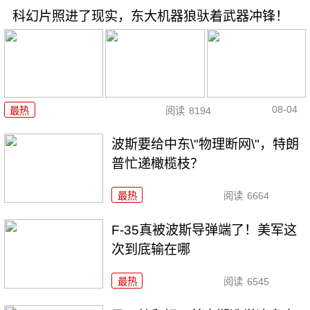
科幻片照进了现实，东大机器狼驮着武器冲锋！
08-04
最热
阅读
8194
波斯要给中东\"物理断网\"，特朗
普忙递橄榄枝？
最热
阅读
6664
F-35真被波斯导弹端了！美军这
次到底输在哪
最热
阅读
6545