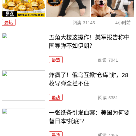
最热
阅读
31145
4小时前
五角大楼这操作！美军报告称中
国导弹不如伊朗？
最热
阅读
7941
炸疯了！俄乌互掀“仓库战”，28
枚导弹全拦不住
最热
阅读
5381
一张纸条引发血案：美国为何要
替日本“托底”？
最热
阅读
4385