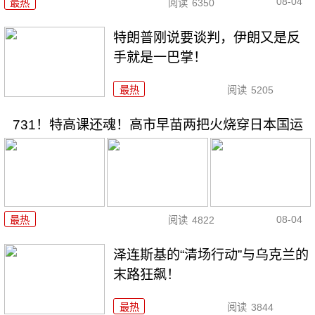
08-04
最热
阅读
6350
特朗普刚说要谈判，伊朗又是反
手就是一巴掌！
最热
阅读
5205
731！特高课还魂！高市早苗两把火烧穿日本国运
08-04
最热
阅读
4822
泽连斯基的“清场行动”与乌克兰的
末路狂飙！
最热
阅读
3844