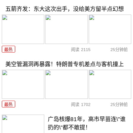
五箭齐发：东大这次出手，没给美方留半点幻想
最热
阅读
2115
25分钟前
美空管漏洞再暴露！特朗普专机差点与客机撞上
最热
阅读
1702
25分钟前
广岛核爆81年，高市早苗连\"谁
扔的\"都不敢提！