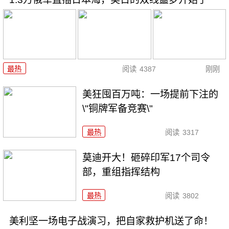
最热
阅读
4387
刚刚
美狂囤百万吨：一场提前下注的
\"铜牌军备竞赛\"
最热
阅读
3317
莫迪开大！砸碎印军17个司令
部，重组指挥结构
最热
阅读
3802
美利坚一场电子战演习，把自家救护机送了命！