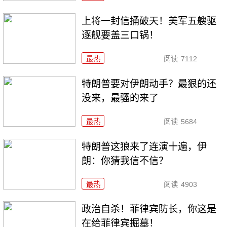
上将一封信捅破天！美军五艘驱
逐舰要盖三口锅！
最热
阅读
7112
特朗普要对伊朗动手？最狠的还
没来，最骚的来了
最热
阅读
5684
特朗普这狼来了连演十遍，伊
朗：你猜我信不信？
最热
阅读
4903
政治自杀！菲律宾防长，你这是
在给菲律宾掘墓！