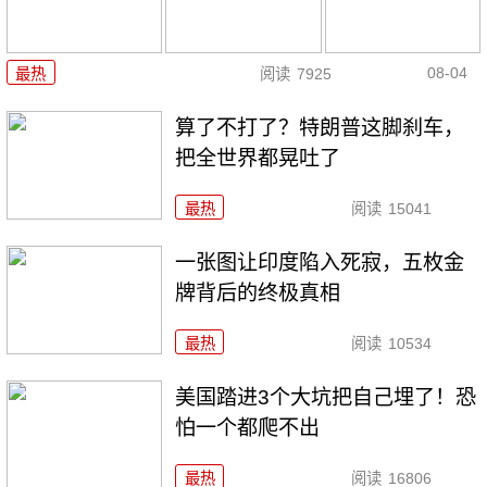
08-04
最热
阅读
7925
算了不打了？特朗普这脚刹车，
把全世界都晃吐了
最热
阅读
15041
一张图让印度陷入死寂，五枚金
牌背后的终极真相
最热
阅读
10534
美国踏进3个大坑把自己埋了！恐
怕一个都爬不出
最热
阅读
16806