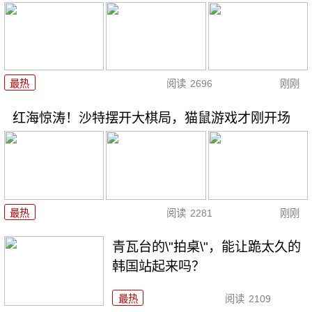
最热
阅读
2696
刚刚
红海惊涛！沙特摆开大棋局，猫鼠游戏才刚开场
最热
阅读
2281
刚刚
青瓦台的\"拍桌\"，能让跪太久的
韩国站起来吗？
最热
阅读
2109