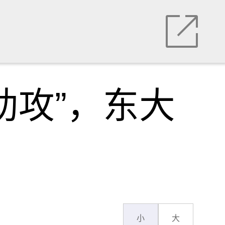
助攻”，东大
小
大