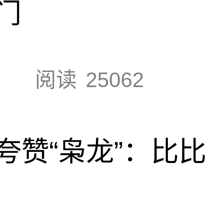
门
阅读
25062
夸赞“枭龙”：比比