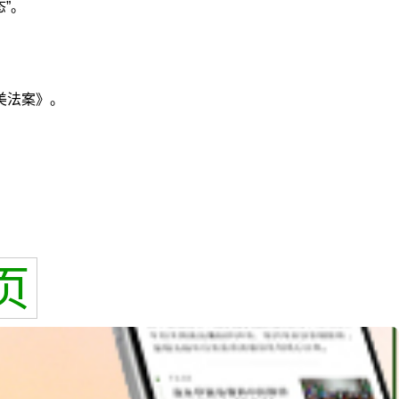
”。
美法案》。
页