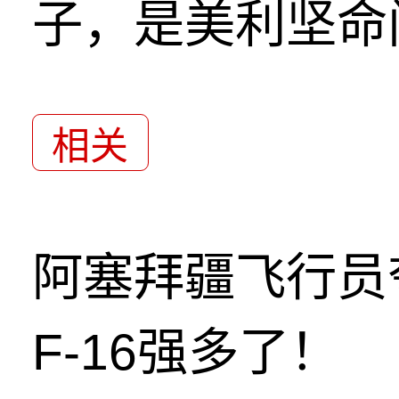
子，是美利坚命
相关
阿塞拜疆飞行员
F-16强多了！