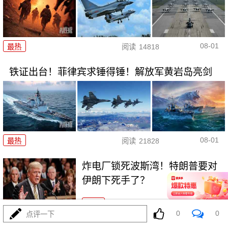
08-01
最热
阅读
14818
铁证出台！菲律宾求锤得锤！解放军黄岩岛亮剑
08-01
最热
阅读
21828
炸电厂锁死波斯湾！特朗普要对
伊朗下死手了？
最热
阅读
8879
0
0
点评一下