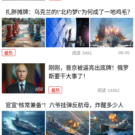
扎胖摊牌：乌克兰的\"北约梦\"为何成了一地鸡毛？
08-05
最热
阅读
3491
刚刚，普京被逼亮出底牌！俄罗
斯要干大事了！
最热
阅读
14452
官宣“核常兼备”！六爷挂弹反航母，炸醒多少人