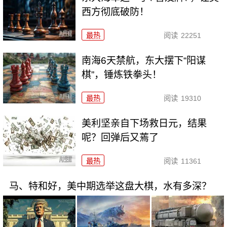
西方彻底破防！
最热
阅读
22251
南海6天禁航，东大摆下“阳谋
棋”，锤炼铁拳头！
最热
阅读
19310
美利坚亲自下场救日元，结果
呢？回弹后又蔫了
最热
阅读
11361
马、特和好，美中期选举这盘大棋，水有多深？