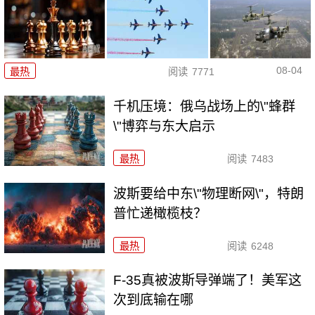
08-04
最热
阅读
7771
千机压境：俄乌战场上的\"蜂群
\"博弈与东大启示
最热
阅读
7483
波斯要给中东\"物理断网\"，特朗
普忙递橄榄枝？
最热
阅读
6248
F-35真被波斯导弹端了！美军这
次到底输在哪