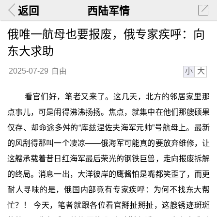
返回
西陆军情
俄唯一航母也要报废，俄专家疾呼：向
东大求助
小
大
2025-07-29
自由
看官们好，笔者又来了。这几天，北方的邻居家里那
点事儿，可是闹得沸沸扬扬。焦点，就集中在他们那艘硕果
仅存、却命途多舛的“库兹涅佐夫海军元帅”号航母上。最新
的风刮得那叫一个凄凉——俄海军可能真的要放弃维修，让
这艘承载着昔日红海军最后荣光的钢铁巨兽，走向报废拆解
的终局。消息一出，大洋彼岸的鹰酱怕是嘴都笑歪了，而更
耐人寻味的是，俄国内部竟有专家疾呼：为何不找东大帮
忙？！ 今天，笔者就跟各位看官掰扯掰扯，这艘锈迹斑斑