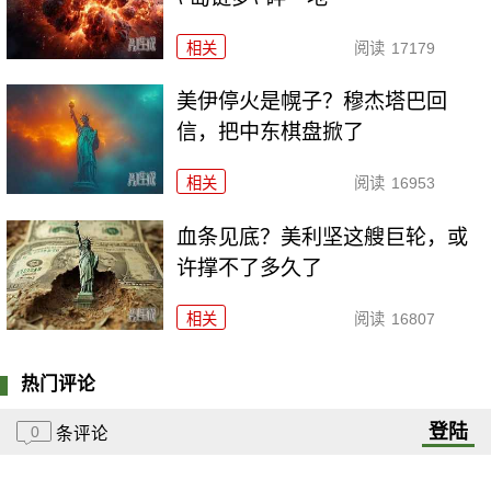
相关
阅读
17179
美伊停火是幌子？穆杰塔巴回
信，把中东棋盘掀了
相关
阅读
16953
血条见底？美利坚这艘巨轮，或
许撑不了多久了
相关
阅读
16807
热门评论
登陆
0
条评论