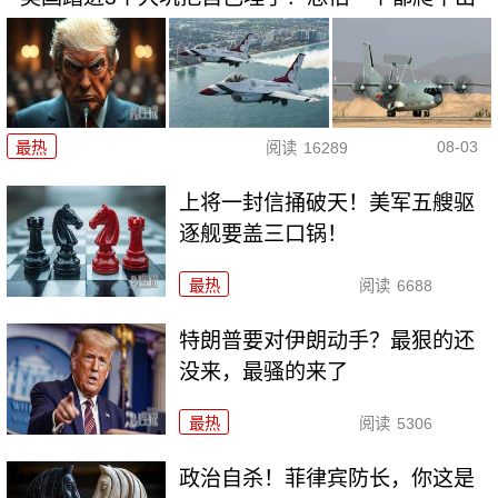
08-03
最热
阅读
16289
上将一封信捅破天！美军五艘驱
逐舰要盖三口锅！
最热
阅读
6688
特朗普要对伊朗动手？最狠的还
没来，最骚的来了
最热
阅读
5306
政治自杀！菲律宾防长，你这是