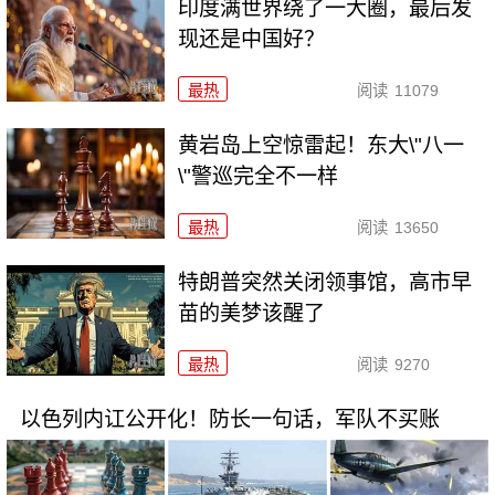
印度满世界绕了一大圈，最后发
现还是中国好？
最热
阅读
11079
黄岩岛上空惊雷起！东大\"八一
\"警巡完全不一样
最热
阅读
13650
特朗普突然关闭领事馆，高市早
苗的美梦该醒了
最热
阅读
9270
以色列内讧公开化！防长一句话，军队不买账