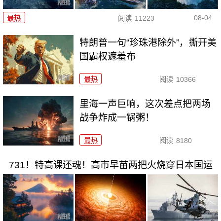
08-04
最热
阅读
11223
特朗普一句“珍珠港除外”，撕开美
国霸权遮羞布
最热
阅读
10366
里海一声巨响，这次差点把两场
战争炸成一锅粥！
最热
阅读
8180
731！特高课还魂！高市早苗两把火烧穿日本国运