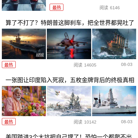
最热
阅读
6146
算了不打了？特朗普这脚刹车，把全世界都晃吐了
08-03
最热
阅读
14605
一张图让印度陷入死寂，五枚金牌背后的终极真相
08-03
最热
阅读
10142
美国踏进3个大坑把自己埋了！恐怕一个都爬不出