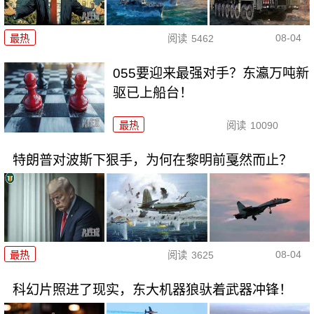
08-04
最热
阅读
5462
055要迎来最强对手？东瀛万吨新
驱已上船台！
最热
阅读
10090
特朗普对波斯下狠手，为何在黎明前戛然而止？
08-04
最热
阅读
3625
科幻片照进了现实，东大机器狼驮着武器冲锋！