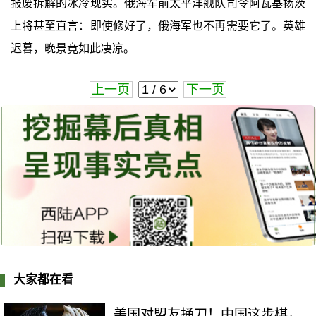
报废拆解的冰冷现实。俄海军前太平洋舰队司令阿瓦基扬茨
上将甚至直言：即使修好了，俄海军也不再需要它了。英雄
迟暮，晚景竟如此凄凉。
上一页
下一页
大家都在看
美国对盟友捅刀！中国这步棋，