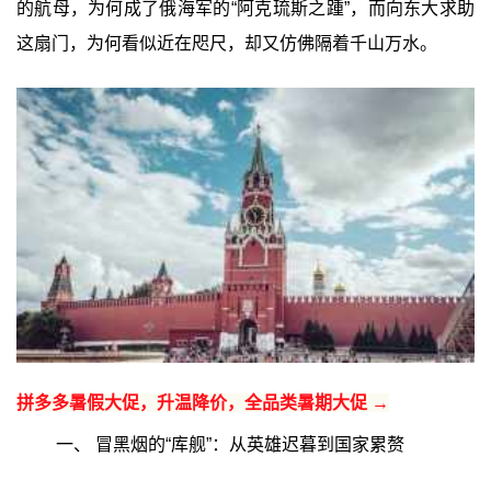
的航母，为何成了俄海军的“阿克琉斯之踵”，而向东大求助
这扇门，为何看似近在咫尺，却又仿佛隔着千山万水。
拼多多暑假大促，升温降价，全品类暑期大促 →
一、 冒黑烟的“库舰”：从英雄迟暮到国家累赘