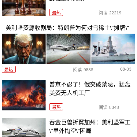
最热
阅读
22219
美利坚资源收割局：特朗普为何对乌稀土\"摊牌\"
08-03
最热
阅读
9836
普京不忍了！俄突破禁忌，猛轰
美资无人机工厂
最热
阅读
8348
吞金巨兽折翼加州：美利坚军工
\"里外掏空\"困局