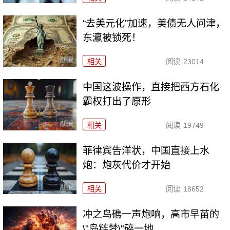
“去美元化”加速，美债无人问津，
东瀛被锁死！
相关
阅读
23014
中国这波操作，直接把西方石化
霸权打出了原形
相关
阅读
19749
菲律宾告洋状，中国直接上水
炮：炮灰代价才开始
相关
阅读
18652
冲之鸟礁一声炮响，高市早苗的
\"岛链梦\"碎一地