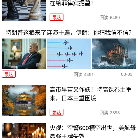
在给菲律宾掘墓！
最热
阅读
6480
特朗普这狼来了连演十遍，伊朗：你猜我信不信？
08-03
最热
阅读
4491
高市早苗又作妖！特高课卷土重
来，日本三重困境
最热
阅读
3898
央视：空警600横空出世，美航母
最强王牌失效