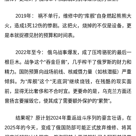
2019年： 祸不单行，维修中的“库舰”自身燃起熊熊大
火，造成1死12伤的惨剧。这把火，烧掉的不仅是设备，更
是本就捉襟见肘的预算和时间表。
2022年至今： 俄乌战事爆发，成了压垮骆驼的最后一
根巨木。战争这个“吞金巨兽”，几乎榨干了俄罗斯的财力和
精力。国防预算向战场前线、核威慑力量（如核潜艇）严重
倾斜。为“库舰”这个“无底洞”继续烧钱，在残酷的现实面
前，显得无比奢侈和不合时宜。更要命的是，乌克兰方面还
曾扬言要摧毁它，使其成了需要额外保护的“累赘”。
结果呢？原计划2024年重返战斗序列的豪言壮语，在
2025年的今天，变成了俄国防部可能正式放弃维修、将其