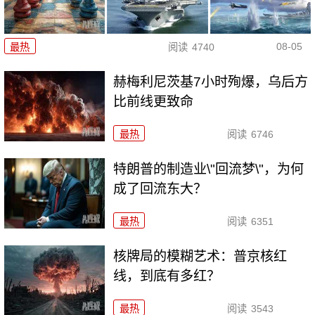
08-05
最热
阅读
4740
赫梅利尼茨基7小时殉爆，乌后方
比前线更致命
最热
阅读
6746
特朗普的制造业\"回流梦\"，为何
成了回流东大？
最热
阅读
6351
核牌局的模糊艺术：普京核红
线，到底有多红？
最热
阅读
3543