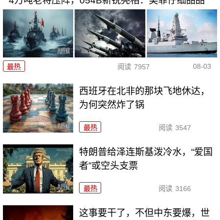
4万吨老将压阵，054B新锐亮相：美菲仔细品品
08-03
最热
阅读
7957
西班牙在北非的那块飞地休达，
为何突然炸了锅
最热
阅读
3547
特朗普给泽连斯基泼冷水，“爱国
者”或空头支票
最热
阅读
3166
这事要干了，不但中东要爆，世