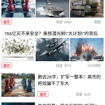
最热
阅读
2684
刚刚
766亿买不来安全？美核潜光鲜\"大计划\"的背后
最热
阅读
3571
25分钟前
删去28字，扩军一整本！高市的
把戏骗不了东大
最热
阅读
2647