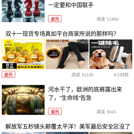
一定要和中国联手
最热
阅读
11650
双十一现货专场真如平台商家所说的那样吗？
最热
阅读
31145
4小时前
河水干了，欧洲的底裤露出来
了，“生命线”告急
最热
阅读
8424
解放军五秒镜头颠覆太平洋！美军最后安全区没了