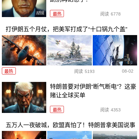
最热
阅读
6778
打伊朗五个月仗，把美军打成了“十口锅九个盖”
08-02
最热
阅读
5193
特朗普要对伊朗“断气断电”？这豪
赌让全球买单
最热
阅读
4353
五万人一夜破城，欧盟真怕了！特朗普拿美国说事