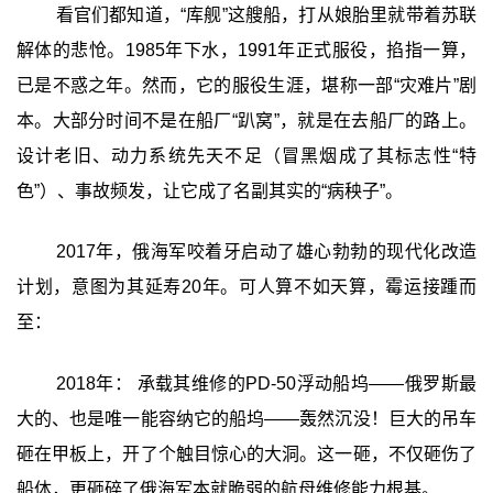
看官们都知道，“库舰”这艘船，打从娘胎里就带着苏联
解体的悲怆。1985年下水，1991年正式服役，掐指一算，
已是不惑之年。然而，它的服役生涯，堪称一部“灾难片”剧
本。大部分时间不是在船厂“趴窝”，就是在去船厂的路上。
设计老旧、动力系统先天不足（冒黑烟成了其标志性“特
色”）、事故频发，让它成了名副其实的“病秧子”。
2017年，俄海军咬着牙启动了雄心勃勃的现代化改造
计划，意图为其延寿20年。可人算不如天算，霉运接踵而
至：
2018年： 承载其维修的PD-50浮动船坞——俄罗斯最
大的、也是唯一能容纳它的船坞——轰然沉没！巨大的吊车
砸在甲板上，开了个触目惊心的大洞。这一砸，不仅砸伤了
船体，更砸碎了俄海军本就脆弱的航母维修能力根基。