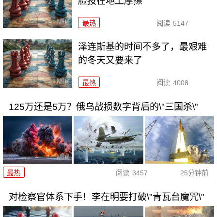
脸按在地上摩擦
最热
阅读
5147
泽连斯基的时间不多了，最艰难
的冬天又要来了
最热
阅读
4008
125万还是5万？俄乌战损数字背后的\"三国杀\"
最热
阅读
3457
25分钟前
对检察官体系下手！李在明要打破\"青瓦台魔咒\"