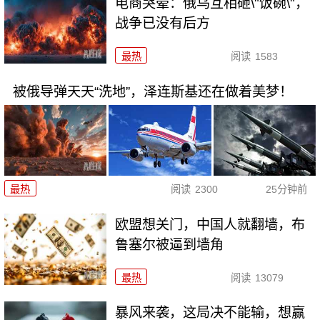
电商哭晕：俄乌互相砸\"饭碗\"，
战争已没有后方
最热
阅读
1583
被俄导弹天天“洗地”，泽连斯基还在做着美梦！
最热
阅读
2300
25分钟前
欧盟想关门，中国人就翻墙，布
鲁塞尔被逼到墙角
最热
阅读
13079
暴风来袭，这局决不能输，想赢