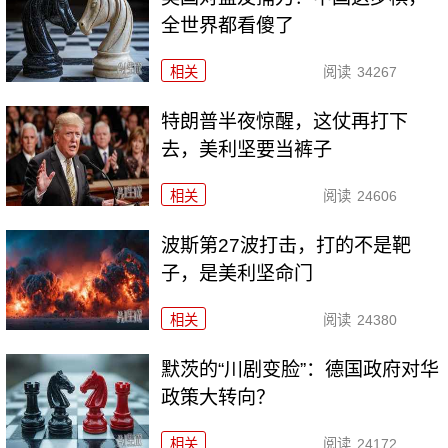
全世界都看傻了
相关
阅读
34267
特朗普半夜惊醒，这仗再打下
去，美利坚要当裤子
相关
阅读
24606
波斯第27波打击，打的不是靶
子，是美利坚命门
相关
阅读
24380
默茨的“川剧变脸”：德国政府对华
政策大转向？
相关
阅读
24172