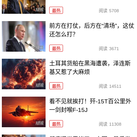
最热
阅读
5708
前方在打仗，后方在“清场”，这仗
还怎么打？
最热
阅读
3671
土耳其货船在黑海遭袭，泽连斯
基又惹了大麻烦
最热
阅读
14511
看不见就挨打！歼-15T百公里外
一剑封喉F-15J
最热
阅读
11308