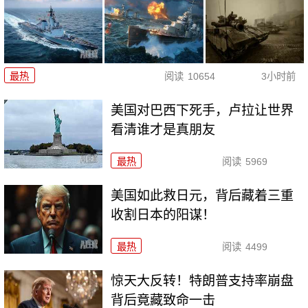
最热
阅读
10654
3小时前
美国对巴西下死手，卢拉让世界
看清谁才是真朋友
最热
阅读
5969
美国如此救日元，背后藏着三重
收割日本的阳谋！
最热
阅读
4499
惊天大反转！特朗普支持率崩盘
背后竟藏致命一击