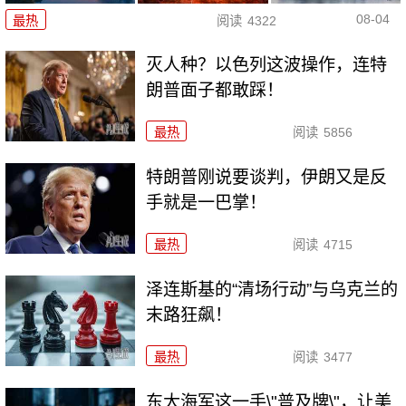
08-04
最热
阅读
4322
灭人种？以色列这波操作，连特
朗普面子都敢踩！
最热
阅读
5856
特朗普刚说要谈判，伊朗又是反
手就是一巴掌！
最热
阅读
4715
泽连斯基的“清场行动”与乌克兰的
末路狂飙！
最热
阅读
3477
东大海军这一手\"普及牌\"，让美