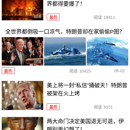
界都得要爆了！
最热
阅读
18911
全世界都倒吸一口凉气，特朗普却在家偷偷P图？
08-02
最热
阅读
10425
美上将一封“私信”捅破天！特朗普
被架在火上烤
最热
阅读
9101
两大命门决定美国退无可退，伊
朗别再幻想了！