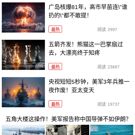
广岛核爆81年，高市早苗连\"谁
扔的\"都不敢提！
最热
阅读
2997
五箭齐发！熊猫这一巴掌扇过
去，大漂亮终于知疼
最热
阅读
23687
央视短短5秒钟，美军3年兵推一
夜作废！亚太变天
最热
阅读
19737
五角大楼这操作！美军报告称中国导弹不如伊朗？