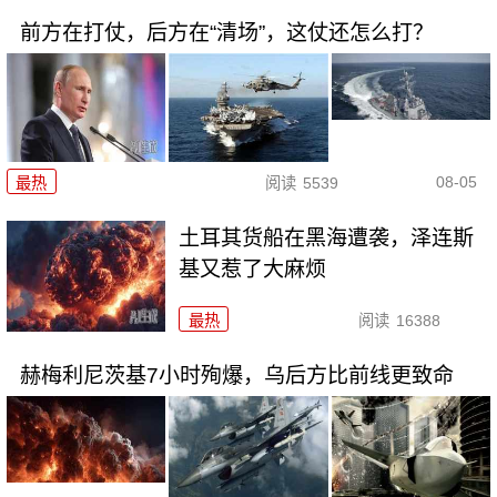
前方在打仗，后方在“清场”，这仗还怎么打？
08-05
最热
阅读
5539
土耳其货船在黑海遭袭，泽连斯
基又惹了大麻烦
最热
阅读
16388
赫梅利尼茨基7小时殉爆，乌后方比前线更致命