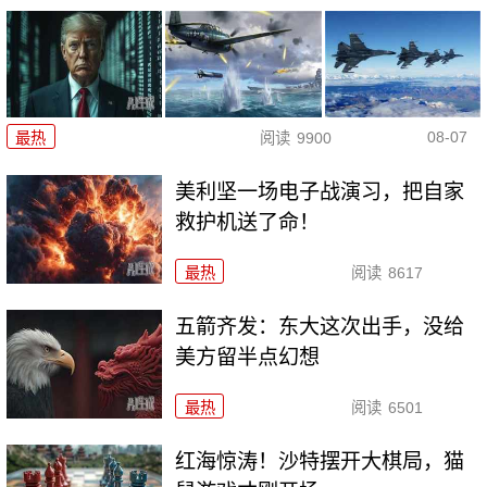
08-07
最热
阅读
9900
美利坚一场电子战演习，把自家
救护机送了命！
最热
阅读
8617
五箭齐发：东大这次出手，没给
美方留半点幻想
最热
阅读
6501
红海惊涛！沙特摆开大棋局，猫