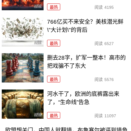
最热
阅读
4195
766亿买不来安全？美核潜光鲜
\"大计划\"的背后
最热
阅读
6527
删去28字，扩军一整本！高市的
把戏骗不了东大
最热
阅读
5576
河水干了，欧洲的底裤露出来
了，“生命线”告急
最热
阅读
11097
欧盟想关门，中国人就翻墙，布鲁塞尔被逼到墙角