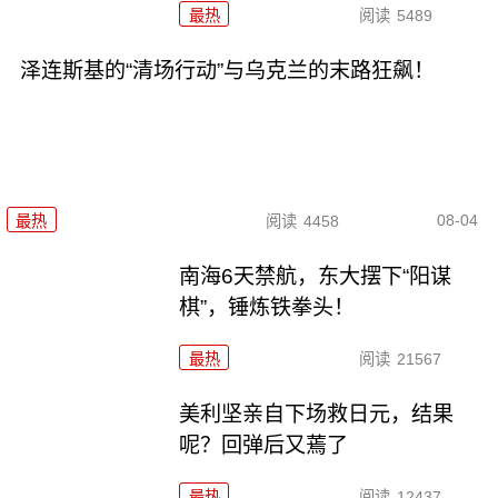
最热
阅读
5489
泽连斯基的“清场行动”与乌克兰的末路狂飙！
08-04
最热
阅读
4458
南海6天禁航，东大摆下“阳谋
棋”，锤炼铁拳头！
最热
阅读
21567
美利坚亲自下场救日元，结果
呢？回弹后又蔫了
最热
阅读
12437