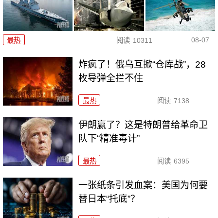
08-07
最热
阅读
10311
炸疯了！俄乌互掀“仓库战”，28
枚导弹全拦不住
最热
阅读
7138
伊朗赢了？这是特朗普给革命卫
队下“精准毒计”
最热
阅读
6395
一张纸条引发血案：美国为何要
替日本“托底”？