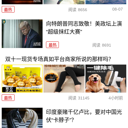
08-07
最热
阅读
8656
向特朗普同志致敬！美政坛上演
“超级抹红大赛”
最热
阅读
8691
双十一现货专场真如平台商家所说的那样吗？
最热
阅读
31145
4小时前
印度豪赌千亿卢比，要对中国光
伏“卡脖子”？