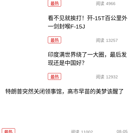
最热
阅读
4966
看不见就挨打！歼-15T百公里外
一剑封喉F-15J
最热
阅读
13257
印度满世界绕了一大圈，最后发
现还是中国好？
最热
阅读
12932
特朗普突然关闭领事馆，高市早苗的美梦该醒了
08-05
最热
阅读
11002