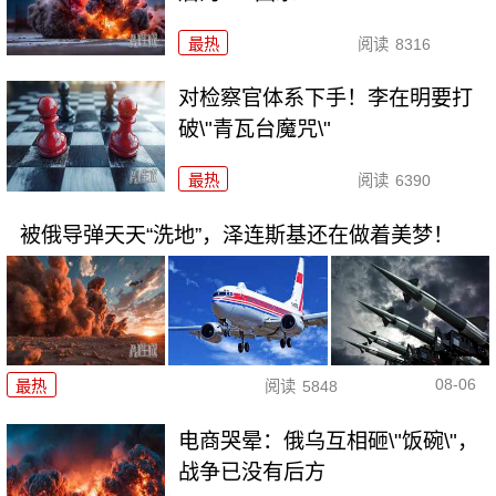
最热
阅读
8316
对检察官体系下手！李在明要打
破\"青瓦台魔咒\"
最热
阅读
6390
被俄导弹天天“洗地”，泽连斯基还在做着美梦！
08-06
最热
阅读
5848
电商哭晕：俄乌互相砸\"饭碗\"，
战争已没有后方