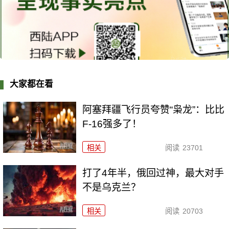
大家都在看
阿塞拜疆飞行员夸赞“枭龙”：比比
F-16强多了！
相关
阅读
23701
打了4年半，俄回过神，最大对手
不是乌克兰？
相关
阅读
20703