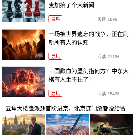
麦加搞了个大新闻
最热
阅读
1896
一场被世界遗忘的战争，正在刷
新所有人的认知
最热
阅读
21166
三国歃血为盟剑指何方？中东大
棋有人坐不住了！
最热
阅读
15436
五角大楼鹰派翘首盼进京，北京连门缝都没给留