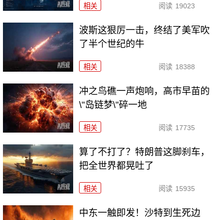
相关
阅读
19023
波斯这狠厉一击，终结了美军吹
了半个世纪的牛
相关
阅读
18388
冲之鸟礁一声炮响，高市早苗的
\"岛链梦\"碎一地
相关
阅读
17735
算了不打了？特朗普这脚刹车，
把全世界都晃吐了
相关
阅读
15935
中东一触即发！沙特到生死边