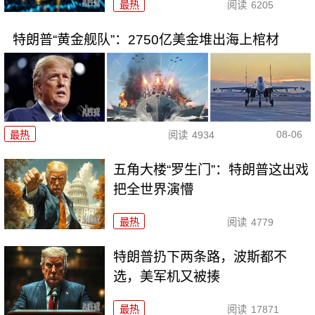
最热
阅读
6205
特朗普“黄金舰队”：2750亿美金堆出海上棺材
08-06
最热
阅读
4934
五角大楼“罗生门”：特朗普这出戏
把全世界演懵
最热
阅读
4779
特朗普扔下两条路，波斯都不
选，美军机又被揍
最热
阅读
17871