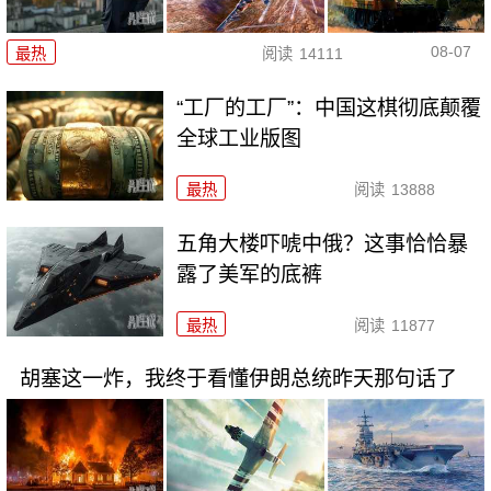
08-07
最热
阅读
14111
“工厂的工厂”：中国这棋彻底颠覆
全球工业版图
最热
阅读
13888
五角大楼吓唬中俄？这事恰恰暴
露了美军的底裤
最热
阅读
11877
胡塞这一炸，我终于看懂伊朗总统昨天那句话了