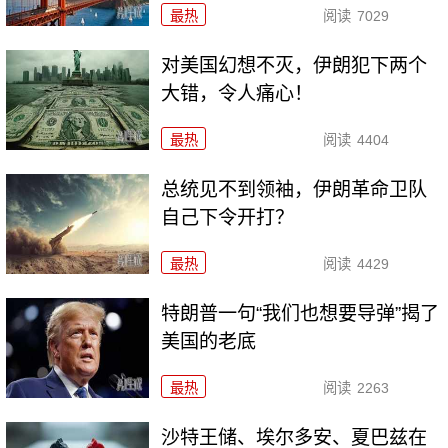
最热
阅读
7029
对美国幻想不灭，伊朗犯下两个
大错，令人痛心！
最热
阅读
4404
总统见不到领袖，伊朗革命卫队
自己下令开打？
最热
阅读
4429
特朗普一句“我们也想要导弹”揭了
美国的老底
最热
阅读
2263
沙特王储、埃尔多安、夏巴兹在