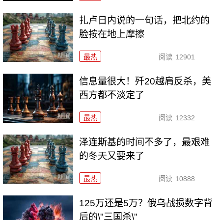
扎卢日内说的一句话，把北约的
脸按在地上摩擦
最热
阅读
12901
信息量很大！歼20越肩反杀，美
西方都不淡定了
最热
阅读
12332
泽连斯基的时间不多了，最艰难
的冬天又要来了
最热
阅读
10888
125万还是5万？俄乌战损数字背
后的\"三国杀\"