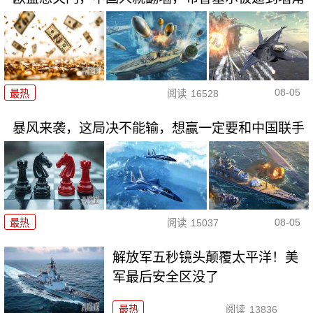
08-05
最热
阅读
16528
暴风来袭，这局决不能输，想赢一定要和中国联手
08-05
最热
阅读
15037
解放军五秒镜头颠覆太平洋！美
军最后安全区没了
最热
阅读
13836