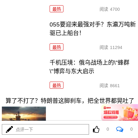
最热
阅读
4700
055要迎来最强对手？东瀛万吨新
驱已上船台！
最热
阅读
11294
千机压境：俄乌战场上的\"蜂群
\"博弈与东大启示
最热
阅读
8661
算了不打了？特朗普这脚刹车，把全世界都晃吐了
0
0
点评一下