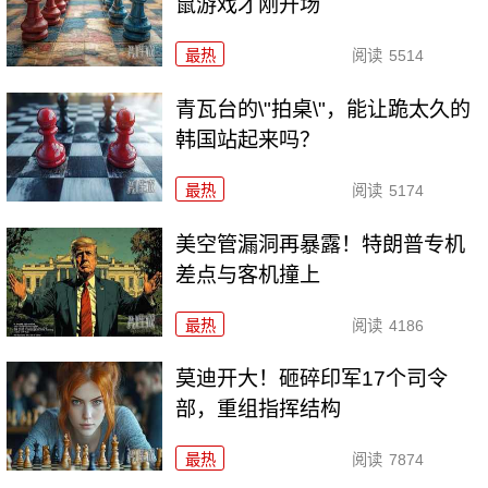
鼠游戏才刚开场
最热
阅读
5514
青瓦台的\"拍桌\"，能让跪太久的
韩国站起来吗？
最热
阅读
5174
美空管漏洞再暴露！特朗普专机
差点与客机撞上
最热
阅读
4186
莫迪开大！砸碎印军17个司令
部，重组指挥结构
最热
阅读
7874