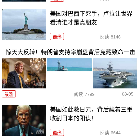
美国对巴西下死手，卢拉让世界
看清谁才是真朋友
最热
阅读
8146
惊天大反转！特朗普支持率崩盘背后竟藏致命一击
08-05
最热
阅读
7799
美国如此救日元，背后藏着三重
收割日本的阳谋！
最热
阅读
6644