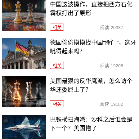
中国这波操作，直接把西方石化
霸权打出了原形
相关
阅读
20337
德国偷偷摸摸找中国“命门”，这牙
呲得起来吗？
相关
阅读
19208
美国最狠的反华鹰派，怎么访个
华还委屈上了？
相关
阅读
19182
巴铁横扫海湾：沙科之后谁会是
下一个？美国懵了