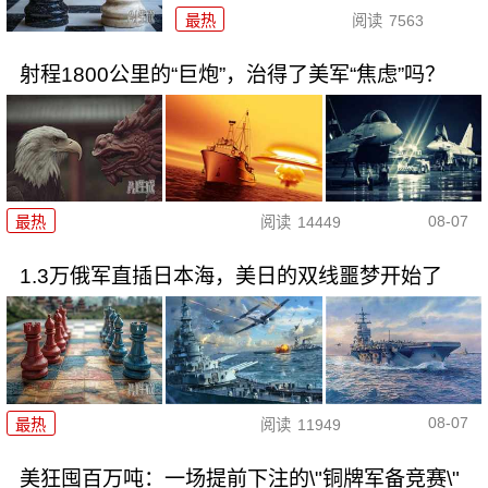
最热
阅读
7563
射程1800公里的“巨炮”，治得了美军“焦虑”吗？
08-07
最热
阅读
14449
1.3万俄军直插日本海，美日的双线噩梦开始了
08-07
最热
阅读
11949
美狂囤百万吨：一场提前下注的\"铜牌军备竞赛\"