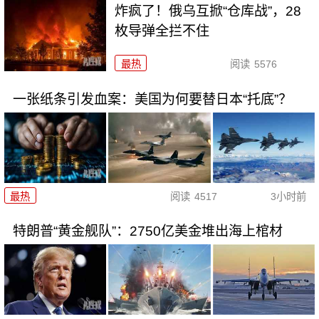
炸疯了！俄乌互掀“仓库战”，28
枚导弹全拦不住
最热
阅读
5576
一张纸条引发血案：美国为何要替日本“托底”？
最热
阅读
4517
3小时前
特朗普“黄金舰队”：2750亿美金堆出海上棺材