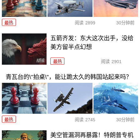
最热
阅读
2899
30分钟前
五箭齐发：东大这次出手，没给
美方留半点幻想
最热
阅读
2901
青瓦台的\"拍桌\"，能让跪太久的韩国站起来吗？
最热
阅读
2745
30分钟前
美空管漏洞再暴露！特朗普专机