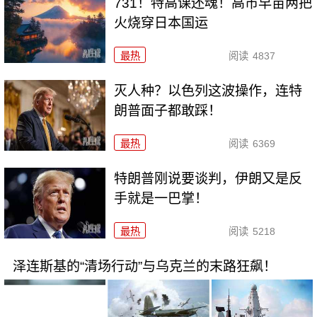
731！特高课还魂！高市早苗两把
火烧穿日本国运
最热
阅读
4837
灭人种？以色列这波操作，连特
朗普面子都敢踩！
最热
阅读
6369
特朗普刚说要谈判，伊朗又是反
手就是一巴掌！
最热
阅读
5218
泽连斯基的“清场行动”与乌克兰的末路狂飙！