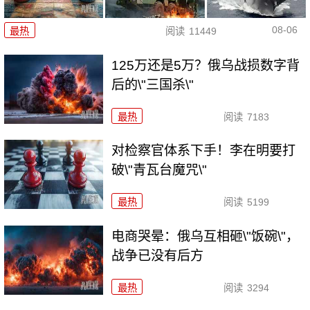
08-06
最热
阅读
11449
125万还是5万？俄乌战损数字背
后的\"三国杀\"
最热
阅读
7183
对检察官体系下手！李在明要打
破\"青瓦台魔咒\"
最热
阅读
5199
电商哭晕：俄乌互相砸\"饭碗\"，
战争已没有后方
最热
阅读
3294