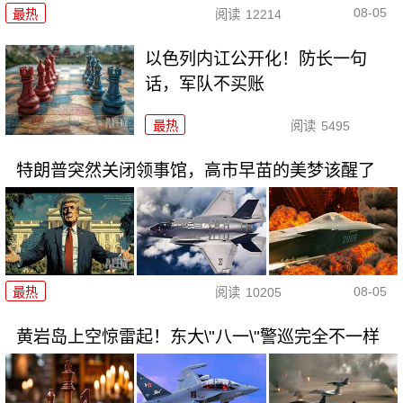
08-05
最热
阅读
12214
以色列内讧公开化！防长一句
话，军队不买账
最热
阅读
5495
特朗普突然关闭领事馆，高市早苗的美梦该醒了
08-05
最热
阅读
10205
黄岩岛上空惊雷起！东大\"八一\"警巡完全不一样