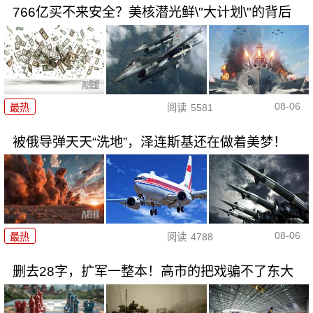
766亿买不来安全？美核潜光鲜\"大计划\"的背后
08-06
最热
阅读
5581
被俄导弹天天“洗地”，泽连斯基还在做着美梦！
08-06
最热
阅读
4788
删去28字，扩军一整本！高市的把戏骗不了东大