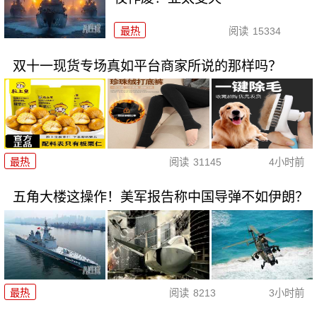
最热
阅读
15334
双十一现货专场真如平台商家所说的那样吗？
最热
阅读
31145
4小时前
五角大楼这操作！美军报告称中国导弹不如伊朗？
最热
阅读
8213
3小时前