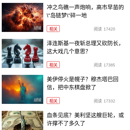
冲之鸟礁一声炮响，高市早苗的
\"岛链梦\"碎一地
相关
阅读
17420
泽连斯基一夜斩总理又砍防长，
这大戏几个意思？
相关
阅读
17385
美伊停火是幌子？穆杰塔巴回
信，把中东棋盘掀了
相关
阅读
17332
血条见底？美利坚这艘巨轮，或
许撑不了多久了