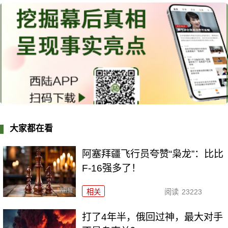
大家都在看
阿塞拜疆飞行员夸赞“枭龙”：比比
F-16强多了！
相关
阅读
23223
打了4年半，俄回过神，最大对手