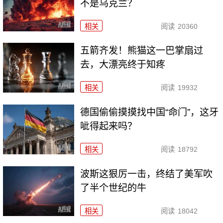
不是乌克兰？
相关
阅读
20360
五箭齐发！熊猫这一巴掌扇过
去，大漂亮终于知疼
相关
阅读
19932
德国偷偷摸摸找中国“命门”，这牙
呲得起来吗？
相关
阅读
18792
波斯这狠厉一击，终结了美军吹
了半个世纪的牛
相关
阅读
18042