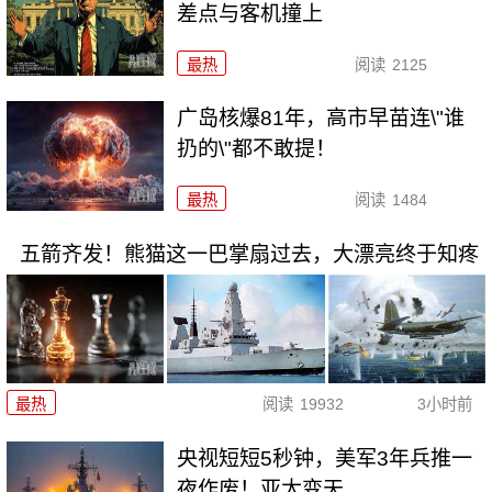
差点与客机撞上
最热
阅读
2125
广岛核爆81年，高市早苗连\"谁
扔的\"都不敢提！
最热
阅读
1484
五箭齐发！熊猫这一巴掌扇过去，大漂亮终于知疼
最热
阅读
19932
3小时前
央视短短5秒钟，美军3年兵推一
夜作废！亚太变天