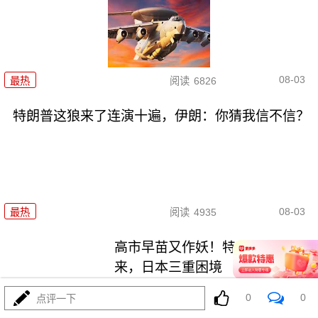
08-03
最热
阅读
6826
特朗普这狼来了连演十遍，伊朗：你猜我信不信？
08-03
最热
阅读
4935
高市早苗又作妖！特高课卷土重
来，日本三重困境
0
0
点评一下
最热
阅读
4334