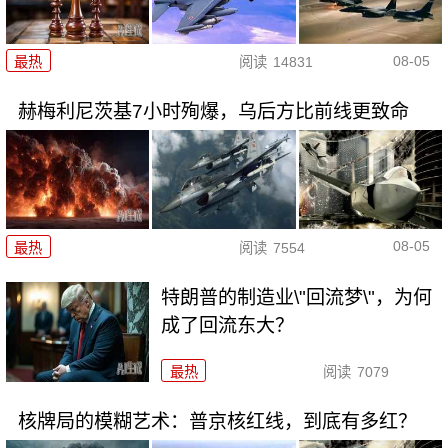
08-05
最热
阅读
14831
赫梅利尼茨基7小时殉爆，乌后方比前线更致命
08-05
最热
阅读
7554
特朗普的制造业\"回流梦\"，为何
成了回流东大？
最热
阅读
7079
核牌局的模糊艺术：普京核红线，到底有多红？