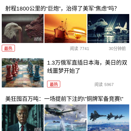
射程1800公里的“巨炮”，治得了美军“焦虑”吗？
最热
阅读
7741
30分钟前
1.3万俄军直插日本海，美日的双
线噩梦开始了
最热
阅读
5967
美狂囤百万吨：一场提前下注的\"铜牌军备竞赛\"