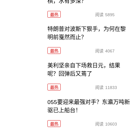
棋，水有多深？
最热
阅读
5895
特朗普对波斯下狠手，为何在黎
明前戛然而止？
最热
阅读
4067
美利坚亲自下场救日元，结果
呢？回弹后又蔫了
最热
阅读
11833
055要迎来最强对手？东瀛万吨新
驱已上船台！
最热
阅读
10603