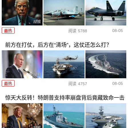
08-05
最热
阅读
5788
前方在打仗，后方在“清场”，这仗还怎么打？
08-05
最热
阅读
4757
惊天大反转！特朗普支持率崩盘背后竟藏致命一击