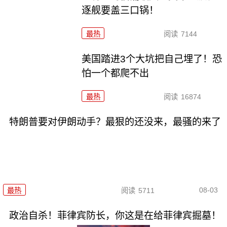
逐舰要盖三口锅！
最热
阅读
7144
美国踏进3个大坑把自己埋了！恐
怕一个都爬不出
最热
阅读
16874
特朗普要对伊朗动手？最狠的还没来，最骚的来了
08-03
最热
阅读
5711
政治自杀！菲律宾防长，你这是在给菲律宾掘墓！