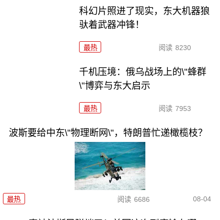
科幻片照进了现实，东大机器狼
驮着武器冲锋！
最热
阅读
8230
千机压境：俄乌战场上的\"蜂群
\"博弈与东大启示
最热
阅读
7953
波斯要给中东\"物理断网\"，特朗普忙递橄榄枝？
08-04
最热
阅读
6686