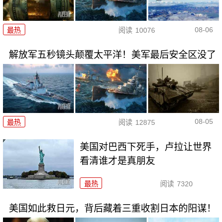
08-06
最热
阅读
10076
解放军五秒镜头颠覆太平洋！美军最后安全区没了
08-05
最热
阅读
12875
美国对巴西下死手，卢拉让世界
看清谁才是真朋友
最热
阅读
7320
美国如此救日元，背后藏着三重收割日本的阳谋！