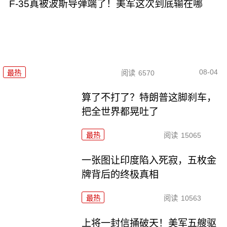
F-35真被波斯导弹端了！美军这次到底输在哪
08-04
最热
阅读
6570
算了不打了？特朗普这脚刹车，
把全世界都晃吐了
最热
阅读
15065
一张图让印度陷入死寂，五枚金
牌背后的终极真相
最热
阅读
10563
上将一封信捅破天！美军五艘驱