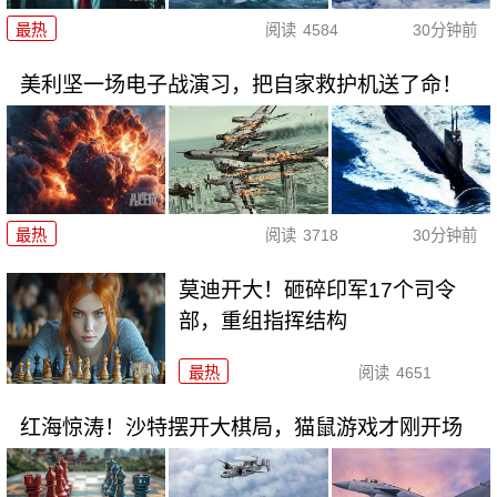
最热
阅读
4584
30分钟前
美利坚一场电子战演习，把自家救护机送了命！
最热
阅读
3718
30分钟前
莫迪开大！砸碎印军17个司令
部，重组指挥结构
最热
阅读
4651
红海惊涛！沙特摆开大棋局，猫鼠游戏才刚开场