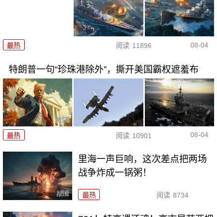
08-04
最热
阅读
11896
特朗普一句“珍珠港除外”，撕开美国霸权遮羞布
08-04
最热
阅读
10901
里海一声巨响，这次差点把两场
战争炸成一锅粥！
最热
阅读
8734