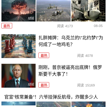
08-05
最热
阅读
4173
扎胖摊牌：乌克兰的\"北约梦\"为
何成了一地鸡毛？
最热
阅读
4078
刚刚，普京被逼亮出底牌！俄罗
斯要干大事了！
最热
阅读
15169
官宣“核常兼备”！六爷挂弹反航母，炸醒多少人