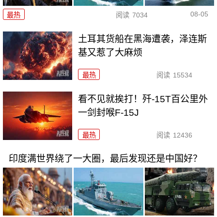
08-05
最热
阅读
7034
土耳其货船在黑海遭袭，泽连斯
基又惹了大麻烦
最热
阅读
15534
看不见就挨打！歼-15T百公里外
一剑封喉F-15J
最热
阅读
12436
印度满世界绕了一大圈，最后发现还是中国好？