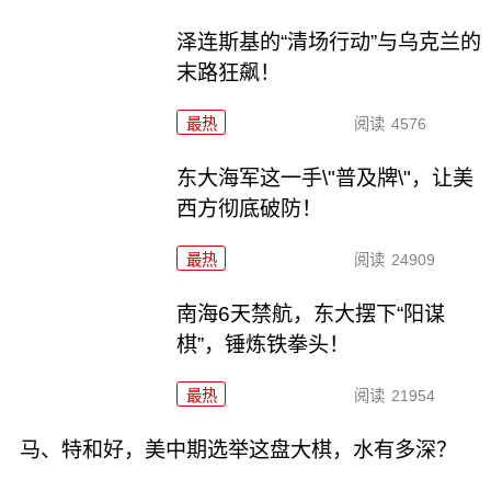
泽连斯基的“清场行动”与乌克兰的
末路狂飙！
最热
阅读
4576
东大海军这一手\"普及牌\"，让美
西方彻底破防！
最热
阅读
24909
南海6天禁航，东大摆下“阳谋
棋”，锤炼铁拳头！
最热
阅读
21954
马、特和好，美中期选举这盘大棋，水有多深？