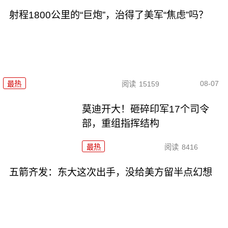
射程1800公里的“巨炮”，治得了美军“焦虑”吗？
08-07
最热
阅读
15159
莫迪开大！砸碎印军17个司令
部，重组指挥结构
最热
阅读
8416
五箭齐发：东大这次出手，没给美方留半点幻想