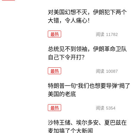
对美国幻想不灭，伊朗犯下两个
大错，令人痛心！
最热
阅读
11782
总统见不到领袖，伊朗革命卫队
自己下令开打？
最热
阅读
10087
特朗普一句“我们也想要导弹”揭了
美国的老底
最热
阅读
5354
沙特王储、埃尔多安、夏巴兹在
麦加搞了个大新闻