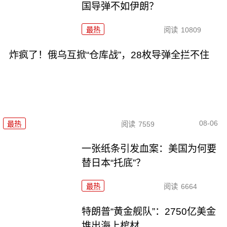
国导弹不如伊朗？
最热
阅读
10809
炸疯了！俄乌互掀“仓库战”，28枚导弹全拦不住
08-06
最热
阅读
7559
一张纸条引发血案：美国为何要
替日本“托底”？
最热
阅读
6664
特朗普“黄金舰队”：2750亿美金
堆出海上棺材