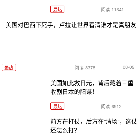
最热
阅读
11341
美国对巴西下死手，卢拉让世界看清谁才是真朋友
08-05
最热
阅读
8378
美国如此救日元，背后藏着三重
收割日本的阳谋！
最热
阅读
6912
前方在打仗，后方在“清场”，这仗
还怎么打？