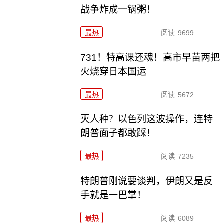
战争炸成一锅粥！
最热
阅读
9699
731！特高课还魂！高市早苗两把
火烧穿日本国运
最热
阅读
5672
灭人种？以色列这波操作，连特
朗普面子都敢踩！
最热
阅读
7235
特朗普刚说要谈判，伊朗又是反
手就是一巴掌！
最热
阅读
6089