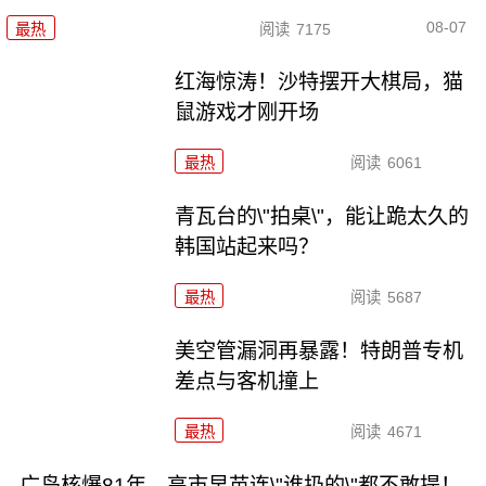
08-07
最热
阅读
7175
红海惊涛！沙特摆开大棋局，猫
鼠游戏才刚开场
最热
阅读
6061
青瓦台的\"拍桌\"，能让跪太久的
韩国站起来吗？
最热
阅读
5687
美空管漏洞再暴露！特朗普专机
差点与客机撞上
最热
阅读
4671
广岛核爆81年，高市早苗连\"谁扔的\"都不敢提！