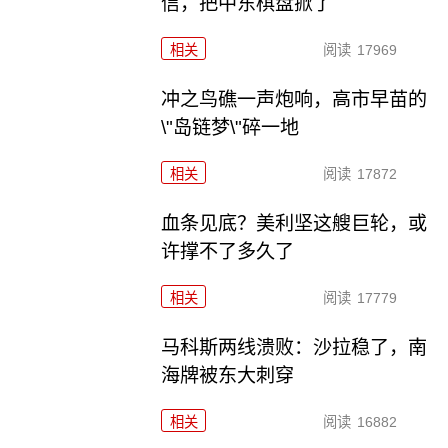
信，把中东棋盘掀了
相关
阅读
17969
冲之鸟礁一声炮响，高市早苗的
\"岛链梦\"碎一地
相关
阅读
17872
血条见底？美利坚这艘巨轮，或
许撑不了多久了
相关
阅读
17779
马科斯两线溃败：沙拉稳了，南
海牌被东大刺穿
相关
阅读
16882