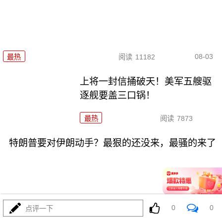
08-03
最热
阅读
11182
上将一封信捅破天！美军五艘驱
逐舰要盖三口锅！
最热
阅读
7873
特朗普要对伊朗动手？最狠的还没来，最骚的来了
0
0
点评一下
08-03
最热
阅读
6398