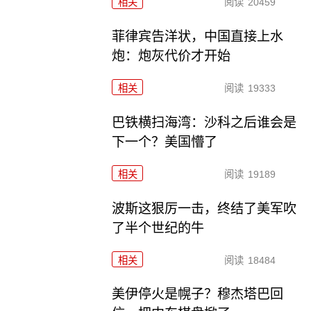
相关
阅读
20459
菲律宾告洋状，中国直接上水
炮：炮灰代价才开始
相关
阅读
19333
巴铁横扫海湾：沙科之后谁会是
下一个？美国懵了
相关
阅读
19189
波斯这狠厉一击，终结了美军吹
了半个世纪的牛
相关
阅读
18484
美伊停火是幌子？穆杰塔巴回