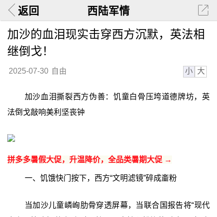
返回
西陆军情
加沙的血泪现实击穿西方沉默，英法相
继倒戈！
小
大
2025-07-30
自由
加沙血泪撕裂西方伪善：饥童白骨压垮道德牌坊，英
法倒戈敲响美利坚丧钟
拼多多暑假大促，升温降价，全品类暑期大促 →
一、饥饿快门按下，西方“文明滤镜”碎成齑粉
当加沙儿童嶙峋肋骨穿透屏幕，当联合国报告将“现代