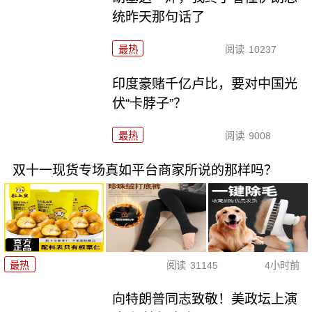
统昨天那句话了
最热
阅读
10237
印度豪赌千亿卢比，要对中国光
伏“卡脖子”？
最热
阅读
9008
双十一现货专场真如平台商家所说的那样吗？
最热
阅读
31145
4小时前
向特朗普同志致敬！美政坛上演