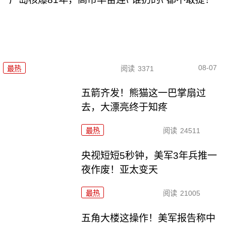
08-07
最热
阅读
3371
五箭齐发！熊猫这一巴掌扇过
去，大漂亮终于知疼
最热
阅读
24511
央视短短5秒钟，美军3年兵推一
夜作废！亚太变天
最热
阅读
21005
五角大楼这操作！美军报告称中