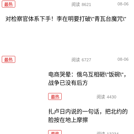
08-06
最热
阅读
8621
对检察官体系下手！李在明要打破\"青瓦台魔咒\"
08-06
最热
阅读
6727
电商哭晕：俄乌互相砸\"饭碗\"，
战争已没有后方
最热
阅读
4430
扎卢日内说的一句话，把北约的
脸按在地上摩擦
最热
阅读
13234