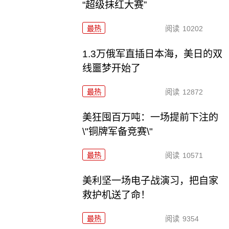
“超级抹红大赛”
最热
阅读
10202
1.3万俄军直插日本海，美日的双
线噩梦开始了
最热
阅读
12872
美狂囤百万吨：一场提前下注的
\"铜牌军备竞赛\"
最热
阅读
10571
美利坚一场电子战演习，把自家
救护机送了命！
最热
阅读
9354