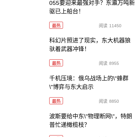
055要迎来最强对手？东瀛万吨新
驱已上船台！
最热
阅读
11450
科幻片照进了现实，东大机器狼
驮着武器冲锋！
最热
阅读
8955
千机压境：俄乌战场上的\"蜂群
\"博弈与东大启示
最热
阅读
8850
波斯要给中东\"物理断网\"，特朗
普忙递橄榄枝？