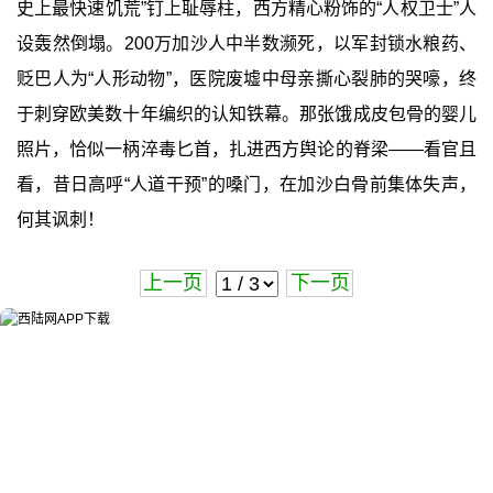
史上最快速饥荒”钉上耻辱柱，西方精心粉饰的“人权卫士”人
设轰然倒塌。200万加沙人中半数濒死，以军封锁水粮药、
贬巴人为“人形动物”，医院废墟中母亲撕心裂肺的哭嚎，终
于刺穿欧美数十年编织的认知铁幕。那张饿成皮包骨的婴儿
照片，恰似一柄淬毒匕首，扎进西方舆论的脊梁——看官且
看，昔日高呼“人道干预”的嗓门，在加沙白骨前集体失声，
何其讽刺！
上一页
下一页