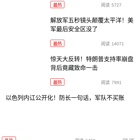
最热
阅读
5727
解放军五秒镜头颠覆太平洋！美
军最后安全区没了
最热
阅读
14071
惊天大反转！特朗普支持率崩盘
背后竟藏致命一击
最热
阅读
7991
以色列内讧公开化！防长一句话，军队不买账