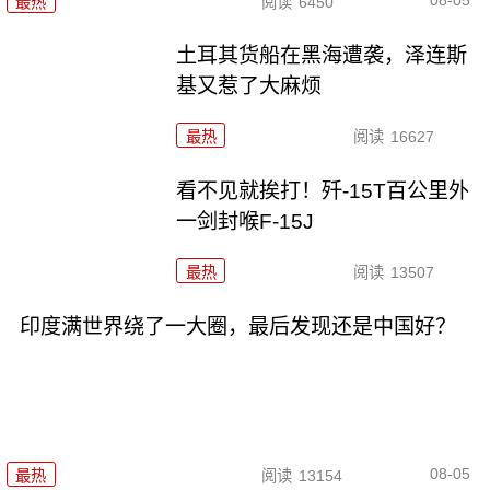
08-05
最热
阅读
6450
土耳其货船在黑海遭袭，泽连斯
基又惹了大麻烦
最热
阅读
16627
看不见就挨打！歼-15T百公里外
一剑封喉F-15J
最热
阅读
13507
印度满世界绕了一大圈，最后发现还是中国好？
08-05
最热
阅读
13154