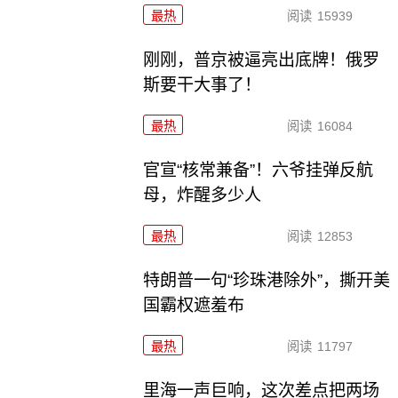
最热
阅读
15939
刚刚，普京被逼亮出底牌！俄罗
斯要干大事了！
最热
阅读
16084
官宣“核常兼备”！六爷挂弹反航
母，炸醒多少人
最热
阅读
12853
特朗普一句“珍珠港除外”，撕开美
国霸权遮羞布
最热
阅读
11797
里海一声巨响，这次差点把两场