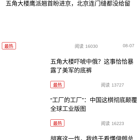
五角大楼鹰派翘首盼进京，北京连门缝都没给留
08-07
最热
阅读
16030
五角大楼吓唬中俄？这事恰恰暴
露了美军的底裤
最热
阅读
13727
“工厂的工厂”：中国这棋彻底颠覆
全球工业版图
最热
阅读
16223
胡塞这一炸，我终于看懂伊朗总