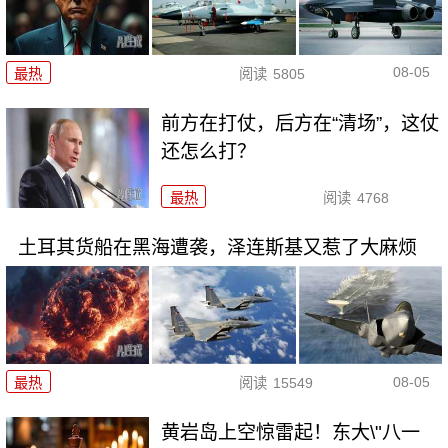
08-05
最热
阅读
5805
前方在打仗，后方在“清场”，这仗
还怎么打？
最热
阅读
4768
土耳其货船在黑海遭袭，泽连斯基又惹了大麻烦
08-05
最热
阅读
15549
黄岩岛上空惊雷起！东大\"八一