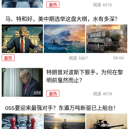
最热
阅读
6575
马、特和好，美中期选举这盘大棋，水有多深？
08-04
最热
阅读
5907
特朗普对波斯下狠手，为何在黎
明前戛然而止？
最热
阅读
4078
055要迎来最强对手？东瀛万吨新驱已上船台！