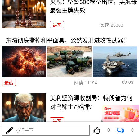
央视：空警600横空出世，美航母
最强王牌失效
最热
阅读
23083
东瀛彻底撕掉和平面具，公然发射进攻性武器！
08-03
最热
阅读
11194
美利坚资源收割局：特朗普为何
对乌稀土\"摊牌\"
最热
阅读
10305
0
0
点评一下
普京不忍了！俄突破禁忌，猛轰