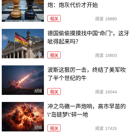
炮：炮灰代价才开始
相关
阅读
18880
德国偷偷摸摸找中国“命门”，这牙
呲得起来吗？
相关
阅读
18803
波斯这狠厉一击，终结了美军吹
了半个世纪的牛
相关
阅读
18044
冲之鸟礁一声炮响，高市早苗的
\"岛链梦\"碎一地
相关
阅读
17425