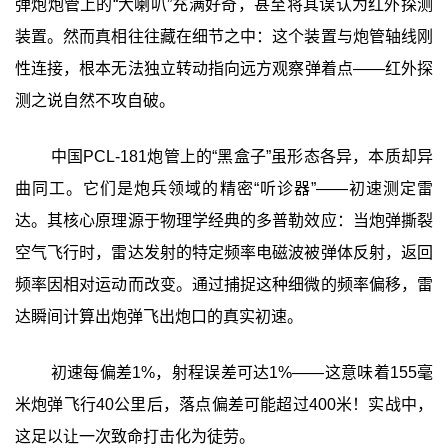
弹炮炮管上的“大喇叭”充满好奇，甚至将其误认为红外探测
装置。然而真相往往藏在细节之中：这个装置与炮管轴线刚
性连接，根本无法独立转动指向远方观察弹着点——红外探
测之说自然不攻自破。
中国PCL-181炮管上的“黑盒子”虽形态各异，本质却异
曲同工。它们是炮兵领域的精密“听诊器”——初速测定雷
达。其核心原理源于物理学经典的多普勒效应：当炮弹撕裂
空气飞行时，雷达发射的特定频率电磁波被弹体反射，返回
频率因相对运动而改变。通过捕捉这种细微的频率偏移，雷
达瞬间计算出炮弹飞出炮口的真实初速。
初速每偏差1%，射程误差可达1%——这意味着155毫
米炮弹飞行40公里后，落点偏差可能超过400米！实战中，
这足以让一次致命打击化为徒劳。