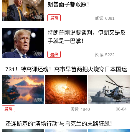
朗普面子都敢踩！
最热
阅读
6381
特朗普刚说要谈判，伊朗又是反
手就是一巴掌！
最热
阅读
5222
731！特高课还魂！高市早苗两把火烧穿日本国运
08-04
最热
阅读
4840
泽连斯基的“清场行动”与乌克兰的末路狂飙！