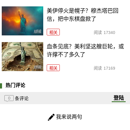
美伊停火是幌子？穆杰塔巴回
信，把中东棋盘掀了
相关
阅读
17340
血条见底？美利坚这艘巨轮，或
许撑不了多久了
相关
阅读
17169
热门评论
登陆
0
条评论
我来说两句