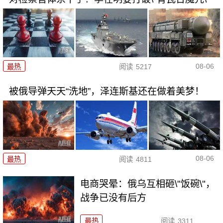
08-06
最热
阅读
5217
被俄导弹天天“洗地”，泽连斯基还在做着美梦！
08-06
最热
阅读
4811
电商哭晕：俄乌互相砸\"饭碗\"，
战争已没有后方
最热
阅读
3311