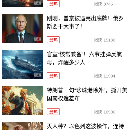
最热
阅读
8746
刚刚，普京被逼亮出底牌！俄罗
斯要干大事了！
最热
阅读
15180
官宣“核常兼备”！六爷挂弹反航
母，炸醒多少人
最热
阅读
11904
特朗普一句“珍珠港除外”，撕开美
国霸权遮羞布
最热
阅读
10906
灭人种？以色列这波操作，连特