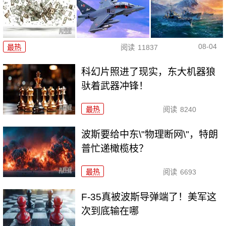
08-04
最热
阅读
11837
科幻片照进了现实，东大机器狼
驮着武器冲锋！
最热
阅读
8240
波斯要给中东\"物理断网\"，特朗
普忙递橄榄枝？
最热
阅读
6693
F-35真被波斯导弹端了！美军这
次到底输在哪