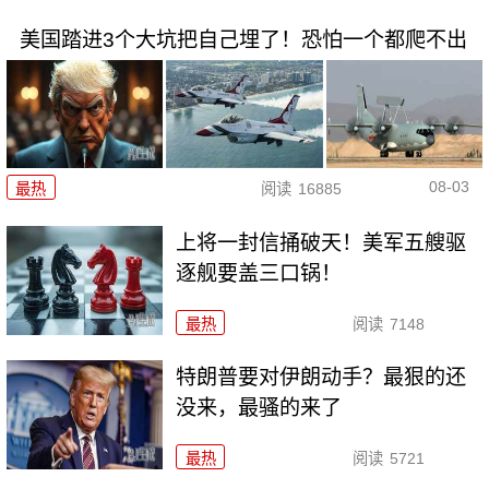
美国踏进3个大坑把自己埋了！恐怕一个都爬不出
08-03
最热
阅读
16885
上将一封信捅破天！美军五艘驱
逐舰要盖三口锅！
最热
阅读
7148
特朗普要对伊朗动手？最狠的还
没来，最骚的来了
最热
阅读
5721