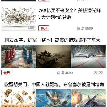
766亿买不来安全？美核潜光鲜
\"大计划\"的背后
最热
阅读
5599
删去28字，扩军一整本！高市的把戏骗不了东大
08-06
最热
阅读
4699
欧盟想关门，中国人就翻墙，布鲁塞尔被逼到墙角