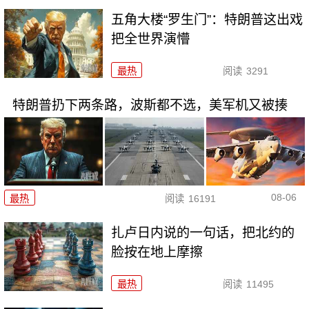
五角大楼“罗生门”：特朗普这出戏
把全世界演懵
最热
阅读
3291
特朗普扔下两条路，波斯都不选，美军机又被揍
08-06
最热
阅读
16191
扎卢日内说的一句话，把北约的
脸按在地上摩擦
最热
阅读
11495