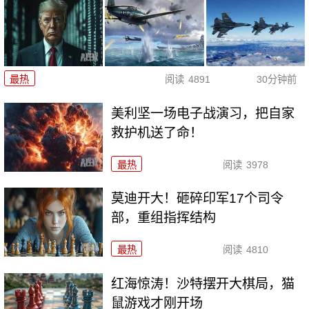
最热
阅读
4891
30分钟前
美利坚一场电子战演习，把自家
救护机送了命！
最热
阅读
3978
莫迪开大！砸碎印军17个司令
部，重组指挥结构
最热
阅读
4810
红海惊涛！沙特摆开大棋局，猫
鼠游戏才刚开场