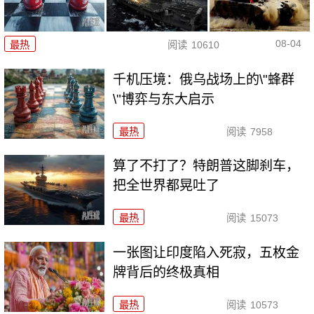
08-04
最热
阅读
10610
千机压境：俄乌战场上的\"蜂群
\"博弈与东大启示
最热
阅读
7958
算了不打了？特朗普这脚刹车，
把全世界都晃吐了
最热
阅读
15073
一张图让印度陷入死寂，五枚金
牌背后的终极真相
最热
阅读
10573