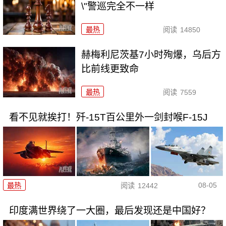
\"警巡完全不一样
最热
阅读
14850
赫梅利尼茨基7小时殉爆，乌后方
比前线更致命
最热
阅读
7559
看不见就挨打！歼-15T百公里外一剑封喉F-15J
08-05
最热
阅读
12442
印度满世界绕了一大圈，最后发现还是中国好？