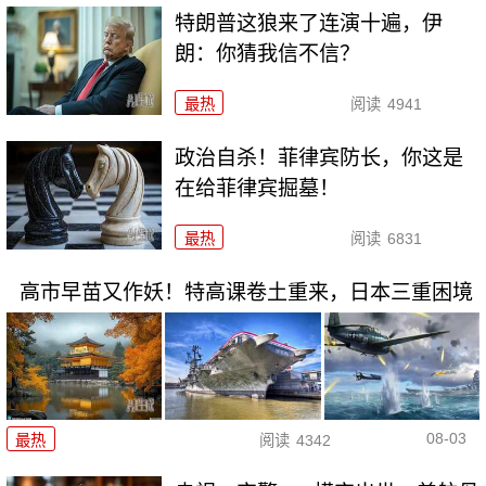
特朗普这狼来了连演十遍，伊
朗：你猜我信不信？
最热
阅读
4941
政治自杀！菲律宾防长，你这是
在给菲律宾掘墓！
最热
阅读
6831
高市早苗又作妖！特高课卷土重来，日本三重困境
08-03
最热
阅读
4342