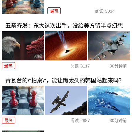
最热
阅读
3034
五箭齐发：东大这次出手，没给美方留半点幻想
最热
阅读
3117
30分钟前
青瓦台的\"拍桌\"，能让跪太久的韩国站起来吗？
最热
阅读
2887
30分钟前