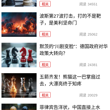
相关
阅读
34551
波斯第27波打击，打的不是靶
子，是美利坚命门
相关
阅读
25062
默茨的“川剧变脸”：德国政府对华
政策大转向？
相关
阅读
24381
五箭齐发！熊猫这一巴掌扇过
去，大漂亮终于知疼
相关
阅读
20029
菲律宾告洋状，中国直接上水