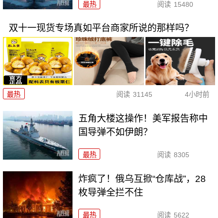
最热
阅读
15480
双十一现货专场真如平台商家所说的那样吗？
最热
阅读
31145
4小时前
五角大楼这操作！美军报告称中
国导弹不如伊朗？
最热
阅读
8305
炸疯了！俄乌互掀“仓库战”，28
枚导弹全拦不住
最热
阅读
5622