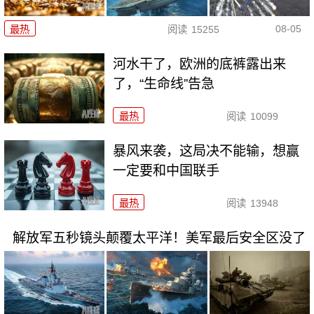
08-05
最热
阅读
15255
河水干了，欧洲的底裤露出来
了，“生命线”告急
最热
阅读
10099
暴风来袭，这局决不能输，想赢
一定要和中国联手
最热
阅读
13948
解放军五秒镜头颠覆太平洋！美军最后安全区没了