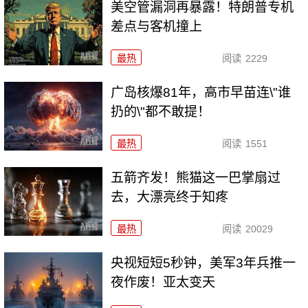
美空管漏洞再暴露！特朗普专机
差点与客机撞上
最热
阅读
2229
广岛核爆81年，高市早苗连\"谁
扔的\"都不敢提！
最热
阅读
1551
五箭齐发！熊猫这一巴掌扇过
去，大漂亮终于知疼
最热
阅读
20029
央视短短5秒钟，美军3年兵推一
夜作废！亚太变天