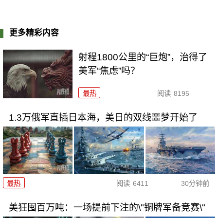
更多精彩内容
射程1800公里的“巨炮”，治得了
美军“焦虑”吗？
最热
阅读
8195
1.3万俄军直插日本海，美日的双线噩梦开始了
最热
阅读
6411
30分钟前
美狂囤百万吨：一场提前下注的\"铜牌军备竞赛\"