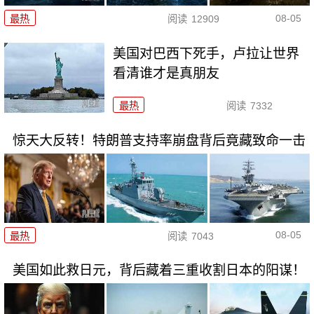
08-05
最热
阅读
12909
美国对巴西下死手，卢拉让世界
看清谁才是真朋友
最热
阅读
7332
惊天大反转！特朗普支持率崩盘背后竟藏致命一击
08-05
最热
阅读
7043
美国如此救日元，背后藏着三重收割日本的阳谋！