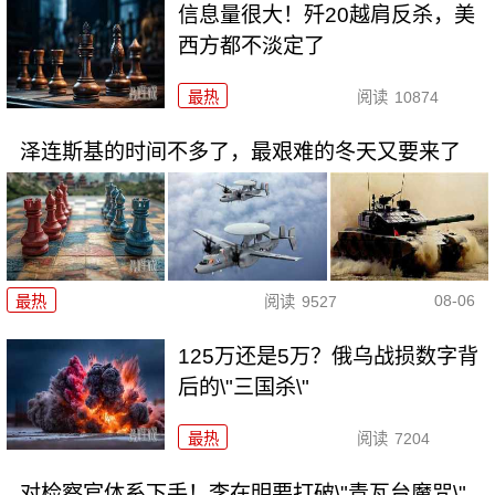
信息量很大！歼20越肩反杀，美
西方都不淡定了
最热
阅读
10874
泽连斯基的时间不多了，最艰难的冬天又要来了
08-06
最热
阅读
9527
125万还是5万？俄乌战损数字背
后的\"三国杀\"
最热
阅读
7204
对检察官体系下手！李在明要打破\"青瓦台魔咒\"