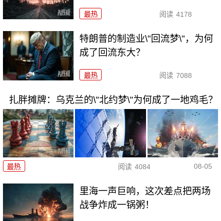
最热
阅读
4178
特朗普的制造业\"回流梦\"，为何
成了回流东大？
最热
阅读
7088
扎胖摊牌：乌克兰的\"北约梦\"为何成了一地鸡毛？
08-05
最热
阅读
4084
里海一声巨响，这次差点把两场
战争炸成一锅粥！