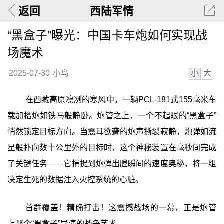
返回
西陆军情
“黑盒子”曝光：中国卡车炮如何实现战
场魔术
小
大
2025-07-30
小鸟
在西藏高原凛冽的寒风中，一辆PCL-181式155毫米车
载加榴炮如铁马般静卧。炮管之上，一个不起眼的“黑盒子”
悄然锁定目标方向。当震耳欲聋的炮声撕裂寂静，炮弹如流
星般扑向数十公里外的目标时，这个神秘装置在毫秒间完成
了关键任务——它捕捉到炮弹出膛瞬间的速度奥秘，将一组
决定生死的数据注入火控系统的心脏。
首群覆盖！精确打击！这震撼战场的一幕，正是炮管
上那个“黑盒子”导演的战争艺术。