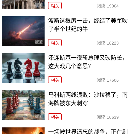
相关
阅读
19064
波斯这狠厉一击，终结了美军吹
了半个世纪的牛
相关
阅读
18223
泽连斯基一夜斩总理又砍防长，
这大戏几个意思？
相关
阅读
17606
马科斯两线溃败：沙拉稳了，南
海牌被东大刺穿
相关
阅读
16639
一场被世界遗忘的战争，正在刷