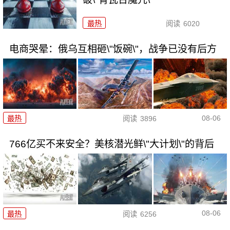
最热
阅读
6020
电商哭晕：俄乌互相砸\"饭碗\"，战争已没有后方
08-06
最热
阅读
3896
766亿买不来安全？美核潜光鲜\"大计划\"的背后
08-06
最热
阅读
6256