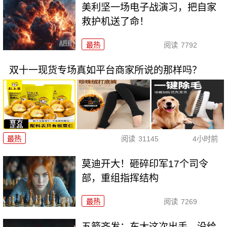
美利坚一场电子战演习，把自家
救护机送了命！
最热
阅读
7792
双十一现货专场真如平台商家所说的那样吗？
最热
阅读
31145
4小时前
莫迪开大！砸碎印军17个司令
部，重组指挥结构
最热
阅读
7269
五箭齐发：东大这次出手，没给