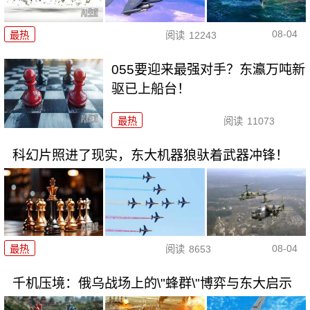
08-04
最热
阅读
12243
055要迎来最强对手？东瀛万吨新
驱已上船台！
最热
阅读
11073
科幻片照进了现实，东大机器狼驮着武器冲锋！
08-04
最热
阅读
8653
千机压境：俄乌战场上的\"蜂群\"博弈与东大启示