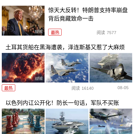
惊天大反转！特朗普支持率崩盘
背后竟藏致命一击
最热
阅读
7577
土耳其货船在黑海遭袭，泽连斯基又惹了大麻烦
08-05
最热
阅读
16140
以色列内讧公开化！防长一句话，军队不买账