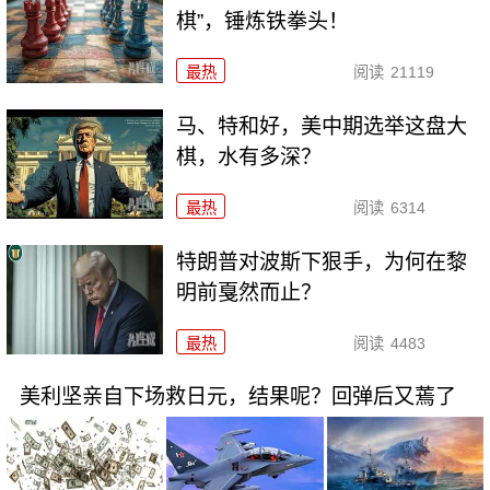
棋”，锤炼铁拳头！
最热
阅读
21119
马、特和好，美中期选举这盘大
棋，水有多深？
最热
阅读
6314
特朗普对波斯下狠手，为何在黎
明前戛然而止？
最热
阅读
4483
美利坚亲自下场救日元，结果呢？回弹后又蔫了