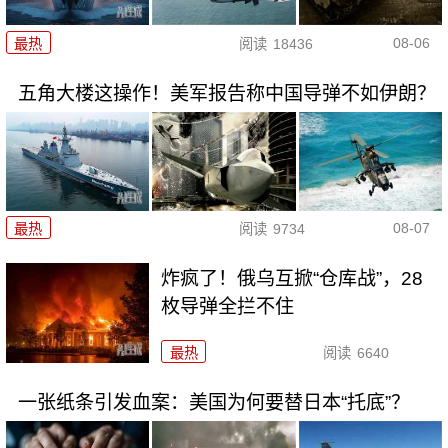
08-06
最热
阅读
18436
五角大楼这操作！美军报告称中国导弹不如伊朗？
08-07
最热
阅读
9734
炸疯了！俄乌互掀“仓库战”，28
枚导弹全拦不住
最热
阅读
6640
一张纸条引发血案：美国为何要替日本“托底”？