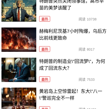
特朗普突然关闭领事馆，高市早
苗的美梦该醒了
最热
阅读
10738
赫梅利尼茨基7小时殉爆，乌后方
比前线更致命
最热
阅读
8017
特朗普的制造业\"回流梦\"，为何
成了回流东大？
最热
阅读
7533
黄岩岛上空惊雷起！东大\"八一
\"警巡完全不一样