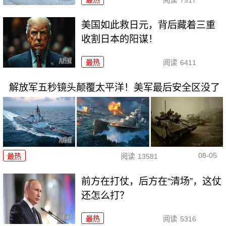
最热
阅读
7917
美国如此救日元，背后藏着三重
收割日本的阳谋！
最热
阅读
6411
解放军五秒镜头颠覆太平洋！美军最后安全区没了
08-05
最热
阅读
13581
前方在打仗，后方在“清场”，这仗
还怎么打？
最热
阅读
5316