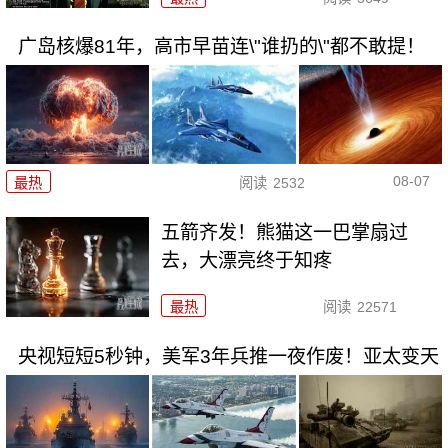
广岛核爆81年，高市早苗连\"谁扔的\"都不敢提！
08-07
最热
阅读
2532
五箭齐发！熊猫这一巴掌扇过
去，大漂亮终于知疼
最热
阅读
22571
央视短短5秒钟，美军3年兵推一夜作废！亚太变天