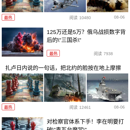
08-06
最热
阅读
10480
125万还是5万？俄乌战损数字背
后的\"三国杀\"
最热
阅读
7938
扎卢日内说的一句话，把北约的脸按在地上摩擦
08-06
最热
阅读
12461
对检察官体系下手！李在明要打
破\"青瓦台魔咒\"