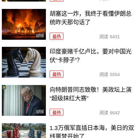
胡塞这一炸，我终于看懂伊朗总
统昨天那句话了
最热
阅读
6431
印度豪赌千亿卢比，要对中国光
伏“卡脖子”？
最热
阅读
5554
向特朗普同志致敬！美政坛上演
“超级抹红大赛”
最热
阅读
6642
1.3万俄军直插日本海，美日的双
线噩梦开始了