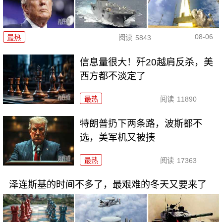
08-06
最热
阅读
5843
信息量很大！歼20越肩反杀，美
西方都不淡定了
最热
阅读
11890
特朗普扔下两条路，波斯都不
选，美军机又被揍
最热
阅读
17363
泽连斯基的时间不多了，最艰难的冬天又要来了