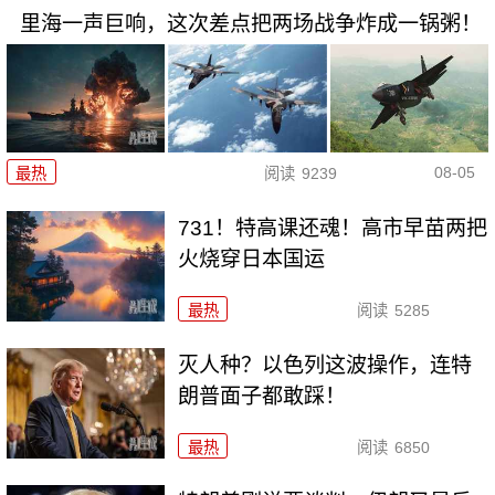
里海一声巨响，这次差点把两场战争炸成一锅粥！
08-05
最热
阅读
9239
731！特高课还魂！高市早苗两把
火烧穿日本国运
最热
阅读
5285
灭人种？以色列这波操作，连特
朗普面子都敢踩！
最热
阅读
6850