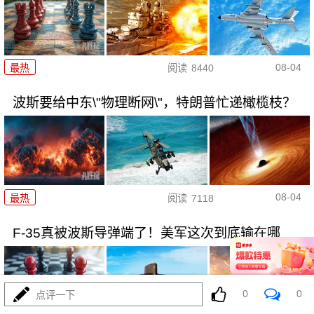
08-04
最热
阅读
8440
波斯要给中东\"物理断网\"，特朗普忙递橄榄枝？
08-04
最热
阅读
7118
F-35真被波斯导弹端了！美军这次到底输在哪
0
0
点评一下