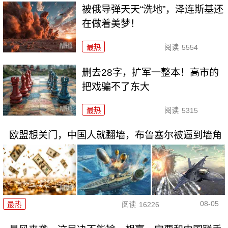
被俄导弹天天“洗地”，泽连斯基还
在做着美梦！
最热
阅读
5554
删去28字，扩军一整本！高市的
把戏骗不了东大
最热
阅读
5315
欧盟想关门，中国人就翻墙，布鲁塞尔被逼到墙角
08-05
最热
阅读
16226