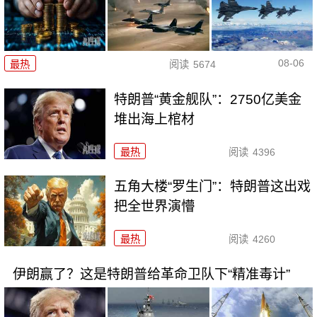
08-06
最热
阅读
5674
特朗普“黄金舰队”：2750亿美金
堆出海上棺材
最热
阅读
4396
五角大楼“罗生门”：特朗普这出戏
把全世界演懵
最热
阅读
4260
伊朗赢了？这是特朗普给革命卫队下“精准毒计”