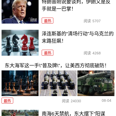
特朗普刚说要谈判，伊朗又是反
手就是一巴掌！
最热
阅读
5707
泽连斯基的“清场行动”与乌克兰的
末路狂飙！
最热
阅读
4268
东大海军这一手\"普及牌\"，让美西方彻底破防！
08-04
最热
阅读
24030
南海6天禁航，东大摆下“阳谋