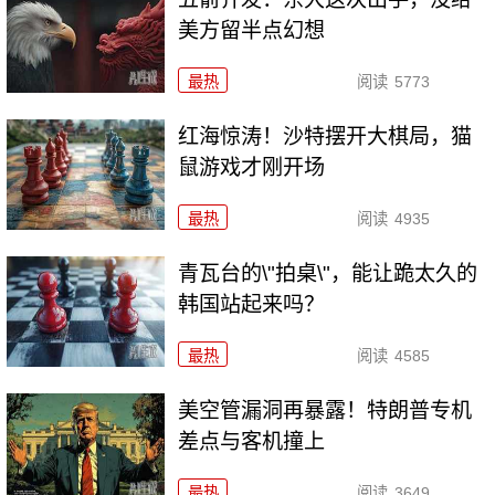
美方留半点幻想
最热
阅读
5773
红海惊涛！沙特摆开大棋局，猫
鼠游戏才刚开场
最热
阅读
4935
青瓦台的\"拍桌\"，能让跪太久的
韩国站起来吗？
最热
阅读
4585
美空管漏洞再暴露！特朗普专机
差点与客机撞上
最热
阅读
3649