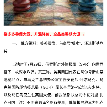
拼多多暑假大促，升温降价，全品类暑期大促 →
一、 俄方猛料：美英操盘，乌高层“反水”，泽连斯基危
矣
当地时间7月29日，俄罗斯对外情报局（SVR）向世界
投下一枚深水炸弹。其宣称，美英两国代表在阿尔卑斯山某
隐秘地点，与乌克兰总统办公室主任安德烈·叶尔马克、乌
克兰国防部情报总局（GUR）局长基里洛·布达诺夫少将，
以及现任乌克兰驻英国大使、前武装部队总司令瓦列里·扎
卢日内（注：不同来源译名略有差异，俄情报局称其为扎卢