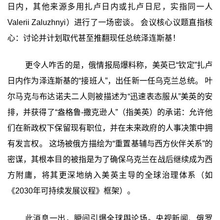
日内，其他来源多用扎卢日内或扎卢日尼，实指同一人
Valerii Zaluzhnyi）进行了一场密谈。 会议核心议题直指核
心：讨论并计划取代甚至推翻现任总统泽连斯基！
更令人咋舌的是，俄情报局爆料称，美英已“钦定”扎卢
日内作为泽连斯基的“接班人”，出任新一任乌克兰总统。 叶
尔马克与布达诺夫二人则被描述为“迅速表态服从”美英的安
排，并获得了“盎格鲁-撒克逊人”（指美英）的承诺：允许他
们在新政权下保留现有职位，并在未来政府的人事决策中拥
有发言权。 这场被俄方描绘为“重置基辅与西方伙伴关系”的
密谋，其根本目的被指是为了确保乌克兰在战后继续成为西
方附庸，将其更深地纳入美英主导的全球治理体系（如
《2030年可持续发展议程》框架）。
此消息一出，瞬间引爆全球舆论场。央视新闻、俄罗