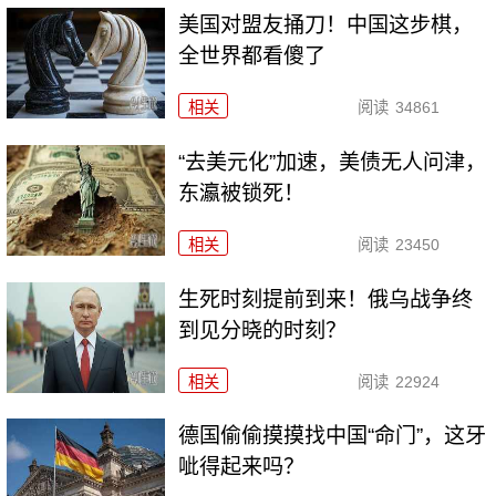
美国对盟友捅刀！中国这步棋，
全世界都看傻了
相关
阅读
34861
“去美元化”加速，美债无人问津，
东瀛被锁死！
相关
阅读
23450
生死时刻提前到来！俄乌战争终
到见分晓的时刻？
相关
阅读
22924
德国偷偷摸摸找中国“命门”，这牙
呲得起来吗？