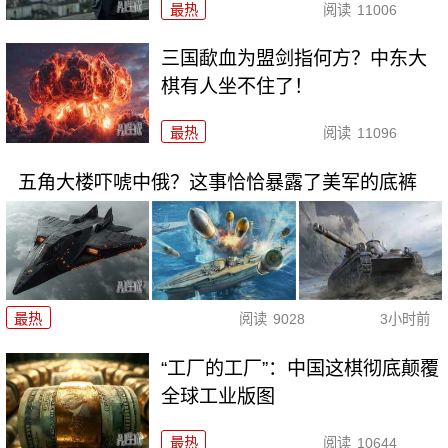
最热
阅读
11006
三国歃血为盟剑指何方？中东大
棋有人坐不住了！
最热
阅读
11096
五角大楼吓唬中俄？这事恰恰暴露了美军的底裤
最热
阅读
9028
3小时前
“工厂的工厂”：中国这棋彻底颠覆
全球工业版图
最热
阅读
10644