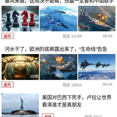
暴风来袭，这局决不能输，想赢一定要和中国联手
08-05
最热
阅读
14769
河水干了，欧洲的底裤露出来了，“生命线”告急
08-06
最热
阅读
10815
美国对巴西下死手，卢拉让世界
看清谁才是真朋友