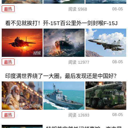
08-05
最热
阅读
5968
看不见就挨打！歼-15T百公里外一剑封喉F-15J
08-05
最热
阅读
12977
印度满世界绕了一大圈，最后发现还是中国好？
08-05
最热
阅读
12693