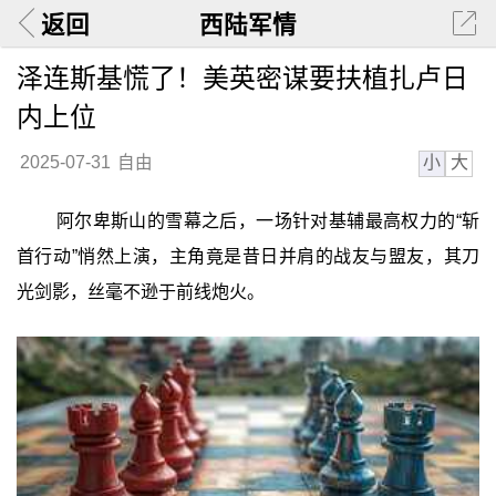
返回
西陆军情
泽连斯基慌了！美英密谋要扶植扎卢日
内上位
小
大
2025-07-31
自由
阿尔卑斯山的雪幕之后，一场针对基辅最高权力的“斩
首行动”悄然上演，主角竟是昔日并肩的战友与盟友，其刀
光剑影，丝毫不逊于前线炮火。