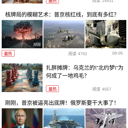
最热
阅读
15431
核牌局的模糊艺术：普京核红线，到底有多红？
08-05
最热
阅读
4702
扎胖摊牌：乌克兰的\"北约梦\"为
何成了一地鸡毛？
最热
阅读
4557
刚刚，普京被逼亮出底牌！俄罗斯要干大事了！