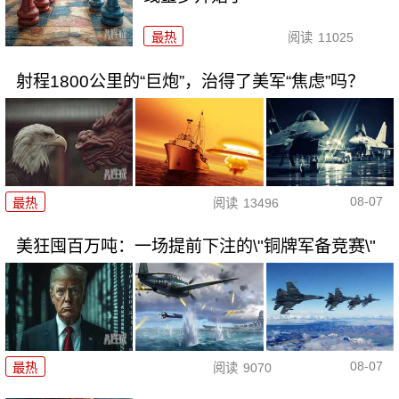
最热
阅读
11025
射程1800公里的“巨炮”，治得了美军“焦虑”吗？
08-07
最热
阅读
13496
美狂囤百万吨：一场提前下注的\"铜牌军备竞赛\"
08-07
最热
阅读
9070