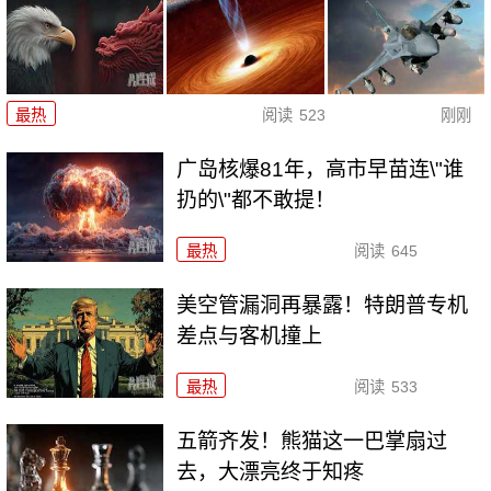
最热
阅读
523
刚刚
广岛核爆81年，高市早苗连\"谁
扔的\"都不敢提！
最热
阅读
645
美空管漏洞再暴露！特朗普专机
差点与客机撞上
最热
阅读
533
五箭齐发！熊猫这一巴掌扇过
去，大漂亮终于知疼