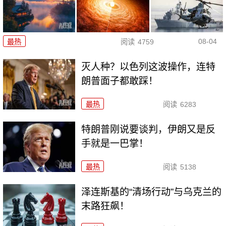
08-04
最热
阅读
4759
灭人种？以色列这波操作，连特
朗普面子都敢踩！
最热
阅读
6283
特朗普刚说要谈判，伊朗又是反
手就是一巴掌！
最热
阅读
5138
泽连斯基的“清场行动”与乌克兰的
末路狂飙！