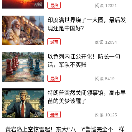
最热
阅读
12321
印度满世界绕了一大圈，最后发
现还是中国好？
最热
阅读
12094
以色列内讧公开化！防长一句
话，军队不买账
最热
阅读
5419
特朗普突然关闭领事馆，高市早
苗的美梦该醒了
最热
阅读
10125
黄岩岛上空惊雷起！东大\"八一\"警巡完全不一样