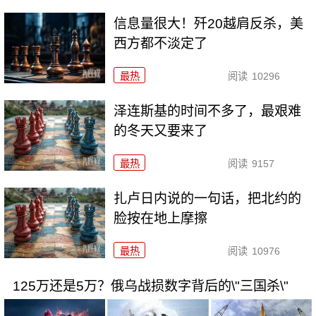
信息量很大！歼20越肩反杀，美
西方都不淡定了
最热
阅读
10296
泽连斯基的时间不多了，最艰难
的冬天又要来了
最热
阅读
9157
扎卢日内说的一句话，把北约的
脸按在地上摩擦
最热
阅读
10976
125万还是5万？俄乌战损数字背后的\"三国杀\"