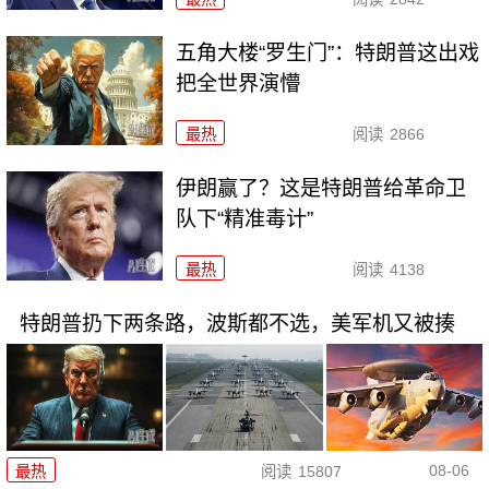
五角大楼“罗生门”：特朗普这出戏
把全世界演懵
最热
阅读
2866
伊朗赢了？这是特朗普给革命卫
队下“精准毒计”
最热
阅读
4138
特朗普扔下两条路，波斯都不选，美军机又被揍
08-06
最热
阅读
15807