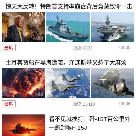
惊天大反转！特朗普支持率崩盘背后竟藏致命一击
08-05
最热
阅读
6833
土耳其货船在黑海遭袭，泽连斯基又惹了大麻烦
08-05
最热
阅读
15410
看不见就挨打！歼-15T百公里外
一剑封喉F-15J