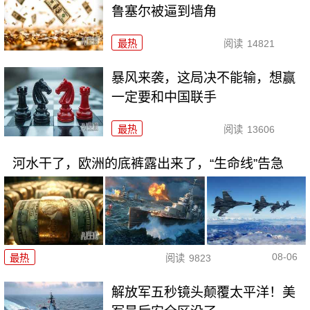
鲁塞尔被逼到墙角
最热
阅读
14821
暴风来袭，这局决不能输，想赢
一定要和中国联手
最热
阅读
13606
河水干了，欧洲的底裤露出来了，“生命线”告急
08-06
最热
阅读
9823
解放军五秒镜头颠覆太平洋！美