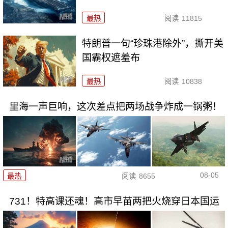
最热
阅读
11815
特朗普一句“珍珠港除外”，撕开美
国霸权遮羞布
最热
阅读
10838
里海一声巨响，这次差点把两场战争炸成一锅粥！
08-05
最热
阅读
8655
731！特高课还魂！高市早苗两把火烧穿日本国运