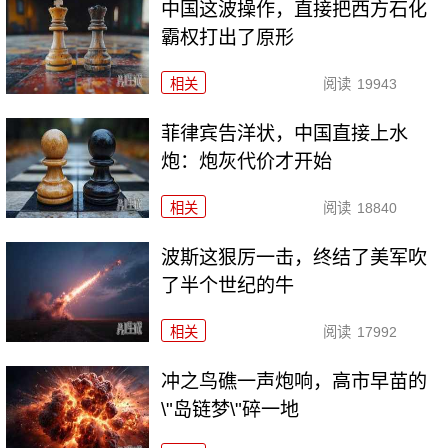
中国这波操作，直接把西方石化
霸权打出了原形
相关
阅读
19943
菲律宾告洋状，中国直接上水
炮：炮灰代价才开始
相关
阅读
18840
波斯这狠厉一击，终结了美军吹
了半个世纪的牛
相关
阅读
17992
冲之鸟礁一声炮响，高市早苗的
\"岛链梦\"碎一地