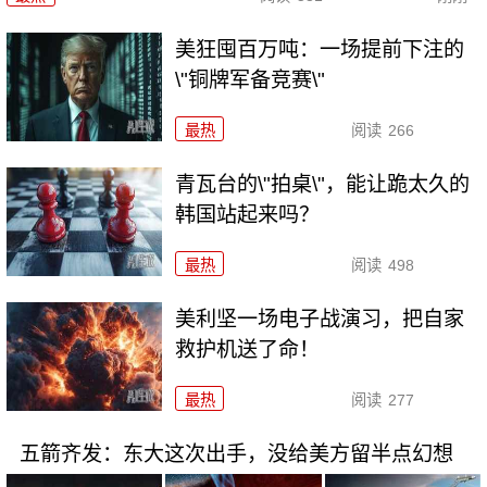
美狂囤百万吨：一场提前下注的
\"铜牌军备竞赛\"
最热
阅读
266
青瓦台的\"拍桌\"，能让跪太久的
韩国站起来吗？
最热
阅读
498
美利坚一场电子战演习，把自家
救护机送了命！
最热
阅读
277
五箭齐发：东大这次出手，没给美方留半点幻想