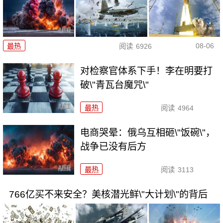
08-06
最热
阅读
6926
对检察官体系下手！李在明要打
破\"青瓦台魔咒\"
最热
阅读
4964
电商哭晕：俄乌互相砸\"饭碗\"，
战争已没有后方
最热
阅读
3113
766亿买不来安全？美核潜光鲜\"大计划\"的背后