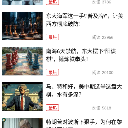
最热
阅读
3786
东大海军这一手\"普及牌\"，让美
西方彻底破防！
最热
阅读
22956
南海6天禁航，东大摆下“阳谋
棋”，锤炼铁拳头！
最热
阅读
20100
马、特和好，美中期选举这盘大
棋，水有多深？
最热
阅读
5818
特朗普对波斯下狠手，为何在黎