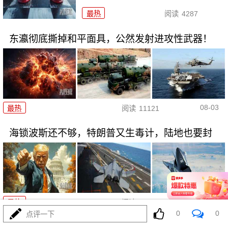
最热
阅读
4287
东瀛彻底撕掉和平面具，公然发射进攻性武器！
08-03
最热
阅读
11121
海锁波斯还不够，特朗普又生毒计，陆地也要封
08-03
最热
阅读
8523
0
0
点评一下
4万吨老将压阵，054B新锐亮相：美菲仔细品品