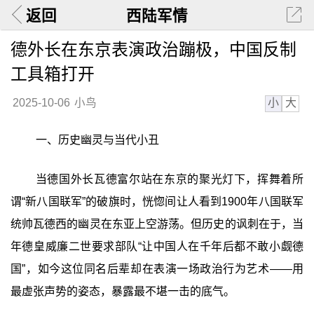
返回
西陆军情
德外长在东京表演政治蹦极，中国反制
工具箱打开
小
大
2025-10-06
小鸟
一、历史幽灵与当代小丑
当德国外长瓦德富尔站在东京的聚光灯下，挥舞着所
谓“新八国联军”的破旗时，恍惚间让人看到1900年八国联军
统帅瓦德西的幽灵在东亚上空游荡。但历史的讽刺在于，当
年德皇威廉二世要求部队“让中国人在千年后都不敢小觑德
国”，如今这位同名后辈却在表演一场政治行为艺术——用
最虚张声势的姿态，暴露最不堪一击的底气。