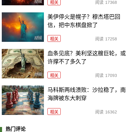
相关
阅读
17368
美伊停火是幌子？穆杰塔巴回
信，把中东棋盘掀了
相关
阅读
17258
血条见底？美利坚这艘巨轮，或
许撑不了多久了
相关
阅读
17093
马科斯两线溃败：沙拉稳了，南
海牌被东大刺穿
相关
阅读
16362
热门评论