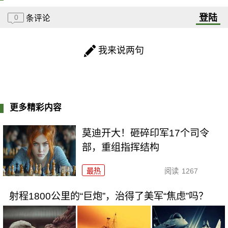
登陆
0
条评论
我来说两句
更多精彩内容
莫迪开大！砸碎印军17个司令
部，重组指挥结构
最热
阅读
1267
射程1800公里的“巨炮”，治得了美军“焦虑”吗？