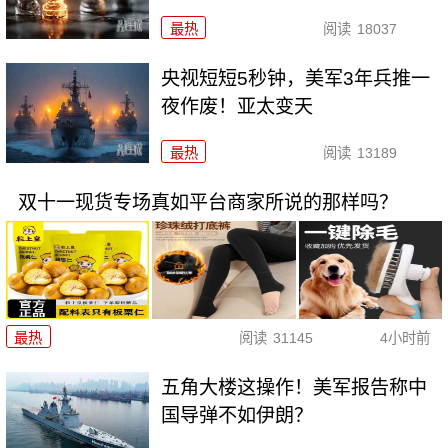
最热
阅读
18037
央视短短5秒钟，美军3年兵推一
夜作废！亚太变天
最热
阅读
13189
双十一现货专场真如平台商家所说的那样吗？
最热
阅读
31145
4小时前
五角大楼这操作！美军报告称中
国导弹不如伊朗？