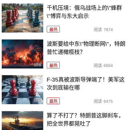
千机压境：俄乌战场上的\"蜂群
\"博弈与东大启示
最热
阅读
7874
波斯要给中东\"物理断网\"，特朗
普忙递橄榄枝？
最热
阅读
6604
F-35真被波斯导弹端了！美军这
次到底输在哪
最热
阅读
6475
算了不打了？特朗普这脚刹车，
把全世界都晃吐了