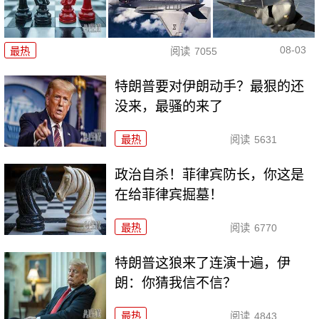
08-03
最热
阅读
7055
特朗普要对伊朗动手？最狠的还
没来，最骚的来了
最热
阅读
5631
政治自杀！菲律宾防长，你这是
在给菲律宾掘墓！
最热
阅读
6770
特朗普这狼来了连演十遍，伊
朗：你猜我信不信？
最热
阅读
4843