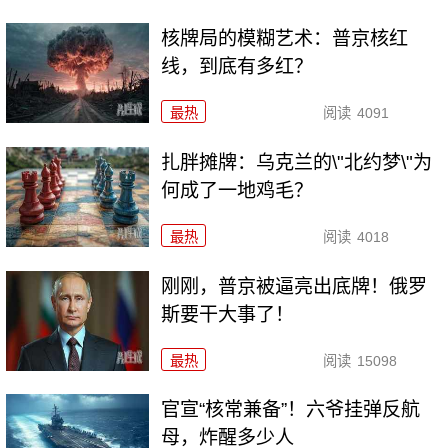
核牌局的模糊艺术：普京核红
线，到底有多红？
最热
阅读
4091
扎胖摊牌：乌克兰的\"北约梦\"为
何成了一地鸡毛？
最热
阅读
4018
刚刚，普京被逼亮出底牌！俄罗
斯要干大事了！
最热
阅读
15098
官宣“核常兼备”！六爷挂弹反航
母，炸醒多少人