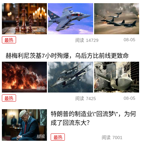
08-05
最热
阅读
14729
赫梅利尼茨基7小时殉爆，乌后方比前线更致命
08-05
最热
阅读
7425
特朗普的制造业\"回流梦\"，为何
成了回流东大？
最热
阅读
7001