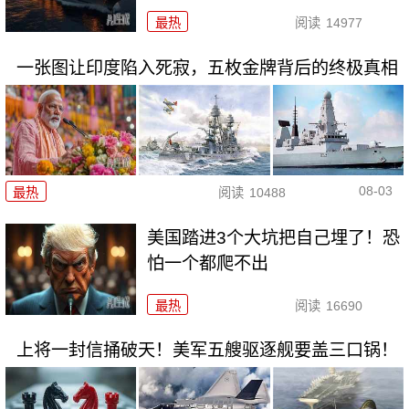
最热
阅读
14977
一张图让印度陷入死寂，五枚金牌背后的终极真相
08-03
最热
阅读
10488
美国踏进3个大坑把自己埋了！恐
怕一个都爬不出
最热
阅读
16690
上将一封信捅破天！美军五艘驱逐舰要盖三口锅！