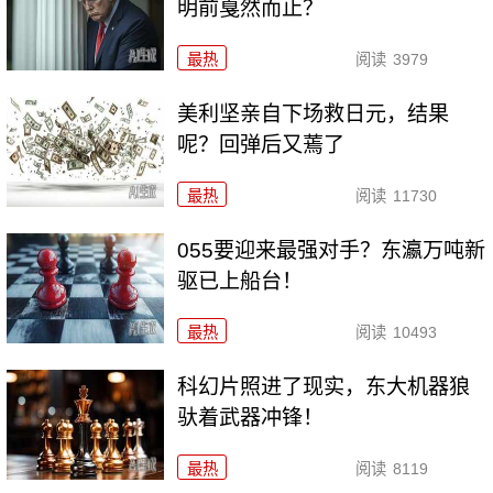
明前戛然而止？
最热
阅读
3979
美利坚亲自下场救日元，结果
呢？回弹后又蔫了
最热
阅读
11730
055要迎来最强对手？东瀛万吨新
驱已上船台！
最热
阅读
10493
科幻片照进了现实，东大机器狼
驮着武器冲锋！
最热
阅读
8119