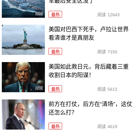
军最后安全区没了
最热
阅读
12643
美国对巴西下死手，卢拉让世界
看清谁才是真朋友
最热
阅读
7150
美国如此救日元，背后藏着三重
收割日本的阳谋！
最热
阅读
5613
前方在打仗，后方在“清场”，这仗
还怎么打？
最热
阅读
4619