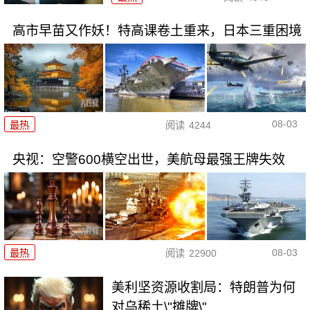
高市早苗又作妖！特高课卷土重来，日本三重困境
08-03
最热
阅读
4244
央视：空警600横空出世，美航母最强王牌失效
08-03
最热
阅读
22900
美利坚资源收割局：特朗普为何
对乌稀土\"摊牌\"