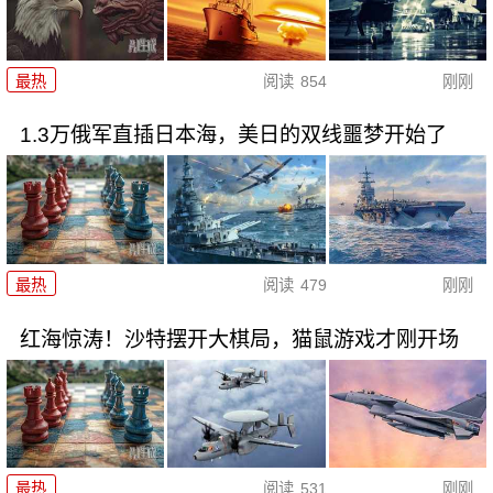
最热
阅读
854
刚刚
1.3万俄军直插日本海，美日的双线噩梦开始了
最热
阅读
479
刚刚
红海惊涛！沙特摆开大棋局，猫鼠游戏才刚开场
最热
阅读
531
刚刚