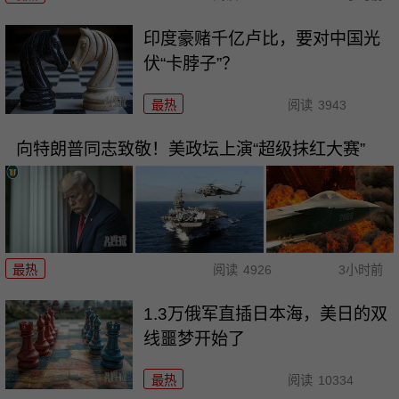
印度豪赌千亿卢比，要对中国光
伏“卡脖子”？
最热
阅读
3943
向特朗普同志致敬！美政坛上演“超级抹红大赛”
最热
阅读
4926
3小时前
1.3万俄军直插日本海，美日的双
线噩梦开始了
最热
阅读
10334