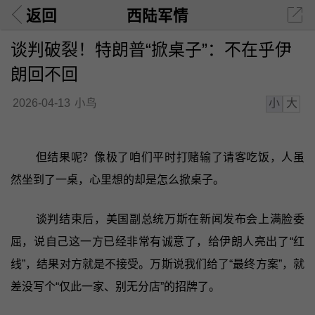
返回
西陆军情
谈判破裂！特朗普“掀桌子”：不在乎伊
朗回不回
小
大
2026-04-13
小鸟
但结果呢？像极了咱们平时打赌输了请客吃饭，人虽
然坐到了一桌，心里想的却是怎么掀桌子。
谈判结束后，美国副总统万斯在新闻发布会上满脸委
屈，说自己这一方已经非常有诚意了，给伊朗人亮出了“红
线”，结果对方就是不接受。万斯说我们给了“最终方案”，就
差没写个“仅此一家、别无分店”的招牌了。