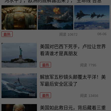
河水干了，欧洲的底裤露出来了，“生命线”告急
08-06
最热
阅读
10672
美国对巴西下死手，卢拉让世界
看清谁才是真朋友
最热
阅读
7795
解放军五秒镜头颠覆太平洋！美
军最后安全区没了
最热
阅读
13456
美国如此救日元，背后藏着三重