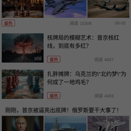
08-05
最热
阅读
15308
核牌局的模糊艺术：普京核红
线，到底有多红？
最热
阅读
4607
扎胖摊牌：乌克兰的\"北约梦\"为
何成了一地鸡毛？
最热
阅读
4459
刚刚，普京被逼亮出底牌！俄罗斯要干大事了！