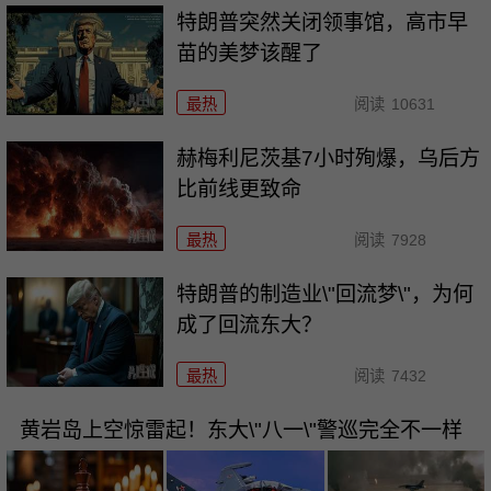
特朗普突然关闭领事馆，高市早
苗的美梦该醒了
最热
阅读
10631
赫梅利尼茨基7小时殉爆，乌后方
比前线更致命
最热
阅读
7928
特朗普的制造业\"回流梦\"，为何
成了回流东大？
最热
阅读
7432
黄岩岛上空惊雷起！东大\"八一\"警巡完全不一样