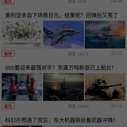
08-04
最热
阅读
4419
美利坚亲自下场救日元，结果呢？回弹后又蔫了
08-04
最热
阅读
12171
055要迎来最强对手？东瀛万吨新驱已上船台！
08-04
最热
阅读
10998
科幻片照进了现实，东大机器狼驮着武器冲锋！