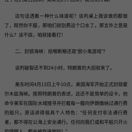
这句话透着一种什么味道呢？谈判桌上我该做的都做
了，既然你不服，那咱们就别费这个口水了。那言外之意是
什么？谈不拢，咱就接着打！
二、封锁海峡：掐喉断粮还是“胆小鬼游戏”？
谈判破裂还不到24小时，特朗普的大招就来了。
美东时间4月13日上午10点，美国海军开始正式封锁霍
尔木兹海峡。按照特朗普的表述，这还不是简单的设卡，他
命令美军在国际水域搜寻并拦截每一艘向伊朗缴纳过通行费
的船只。原话讲得极具个人特色：“任何支付非法通行费
者，都不得在公海上安全通行。任何向我们或和平船只开火
的伊朗人，都会被炸进地狱！”