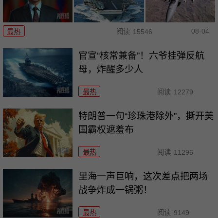
08-04
最热
阅读
15546
官宣“核常兼备”！六爷挂弹反航
母，炸醒多少人
最热
阅读
12279
特朗普一句“珍珠港除外”，撕开美
国霸权遮羞布
最热
阅读
11296
里海一声巨响，这次差点把两场
战争炸成一锅粥！
最热
阅读
9149