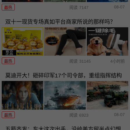
08-07
最热
阅读
7147
双十一现货专场真如平台商家所说的那样吗？
最热
阅读
31145
4小时前
莫迪开大！砸碎印军17个司令部，重组指挥结构
08-07
最热
阅读
6923
五箭齐发：东大这次出手，没给美方留半点幻想