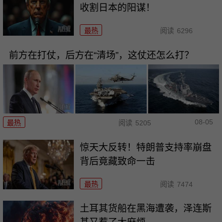
收割日本的阳谋！
最热
阅读
6296
前方在打仗，后方在“清场”，这仗还怎么打？
08-05
最热
阅读
5205
惊天大反转！特朗普支持率崩盘
背后竟藏致命一击
最热
阅读
7474
土耳其货船在黑海遭袭，泽连斯