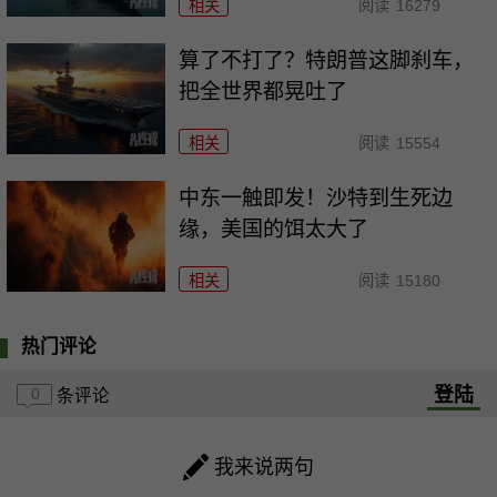
相关
阅读
16279
算了不打了？特朗普这脚刹车，
把全世界都晃吐了
相关
阅读
15554
中东一触即发！沙特到生死边
缘，美国的饵太大了
相关
阅读
15180
热门评论
登陆
0
条评论
我来说两句