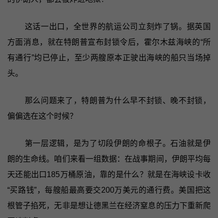
这话一出口，全世界的航运公司立刻炸了锅。据英国
方面消息，就在特朗普宣布封锁令后，霍尔木兹海峡的“所
有通行”均已停止，至少两艘原本正驶出海峡的船只当场掉
头。
那么问题来了，特朗普为什么早不封锁、晚不封锁，
偏偏选在这个时候？
第一层逻辑，是为了切段伊朗的命根子。石油就是伊
朗的生命线。咱们来看一组数据：在战事期间，伊朗平均每
天还能出口185万桶原油，靠的是什么？就是在海峡设卡收
“买路钱”，每艘船最高要交200万美元的通行费。美国把这
根管子掐死，无非是想让德黑兰在经济窒息的压力下重新爬