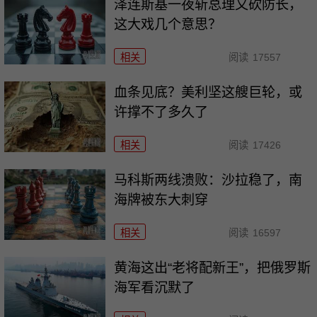
泽连斯基一夜斩总理又砍防长，
这大戏几个意思？
相关
阅读
17557
血条见底？美利坚这艘巨轮，或
许撑不了多久了
相关
阅读
17426
马科斯两线溃败：沙拉稳了，南
海牌被东大刺穿
相关
阅读
16597
黄海这出“老将配新王”，把俄罗斯
海军看沉默了