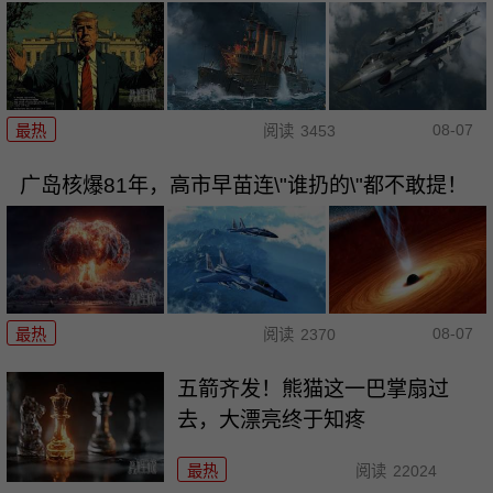
08-07
最热
阅读
3453
广岛核爆81年，高市早苗连\"谁扔的\"都不敢提！
08-07
最热
阅读
2370
五箭齐发！熊猫这一巴掌扇过
去，大漂亮终于知疼
最热
阅读
22024