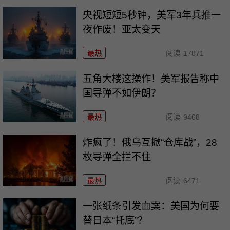
央视短短5秒钟，美军3年兵推一
夜作废！亚太变天
最热
阅读
17871
五角大楼这操作！美军报告称中
国导弹不如伊朗？
最热
阅读
9468
炸疯了！俄乌互掀“仓库战”，28
枚导弹全拦不住
最热
阅读
6471
一张纸条引发血案：美国为何要
替日本“托底”？