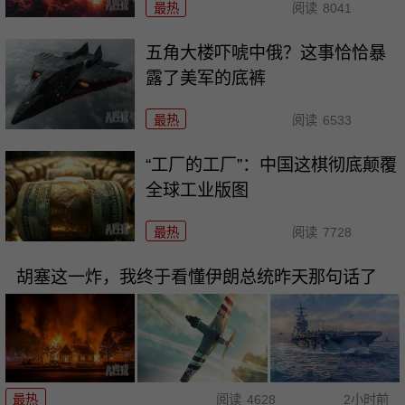
最热
阅读
8041
五角大楼吓唬中俄？这事恰恰暴
露了美军的底裤
最热
阅读
6533
“工厂的工厂”：中国这棋彻底颠覆
全球工业版图
最热
阅读
7728
胡塞这一炸，我终于看懂伊朗总统昨天那句话了
最热
阅读
4628
2小时前