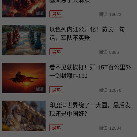
基又惹了大麻烦
最热
阅读
16023
以色列内讧公开化！防长一句
话，军队不买账
最热
阅读
5886
看不见就挨打！歼-15T百公里外
一剑封喉F-15J
最热
阅读
12878
印度满世界绕了一大圈，最后发
现还是中国好？
最热
阅读
12584