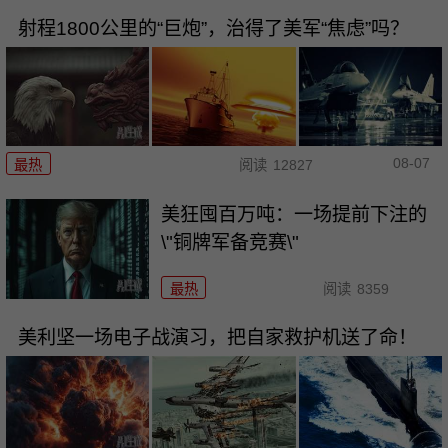
射程1800公里的“巨炮”，治得了美军“焦虑”吗？
08-07
最热
阅读
12827
美狂囤百万吨：一场提前下注的
\"铜牌军备竞赛\"
最热
阅读
8359
美利坚一场电子战演习，把自家救护机送了命！