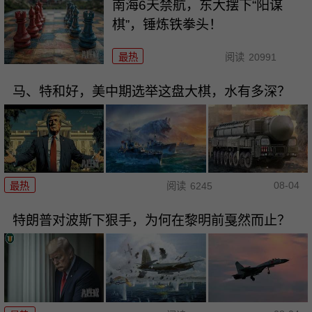
南海6天禁航，东大摆下“阳谋
棋”，锤炼铁拳头！
最热
阅读
20991
马、特和好，美中期选举这盘大棋，水有多深？
08-04
最热
阅读
6245
特朗普对波斯下狠手，为何在黎明前戛然而止？