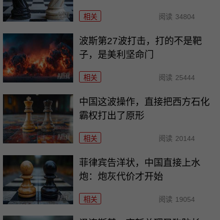
相关
阅读
34804
波斯第27波打击，打的不是靶
子，是美利坚命门
相关
阅读
25444
中国这波操作，直接把西方石化
霸权打出了原形
相关
阅读
20144
菲律宾告洋状，中国直接上水
炮：炮灰代价才开始
相关
阅读
19054