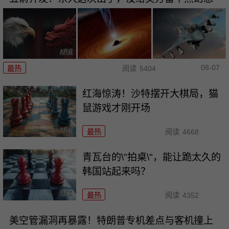
08-07
最热
阅读
5404
红海惊涛！沙特摆开大棋局，猫
鼠游戏才刚开场
最热
阅读
4668
青瓦台的\"拍桌\"，能让跪太久的
韩国站起来吗？
最热
阅读
4352
美空管漏洞再暴露！特朗普专机差点与客机撞上