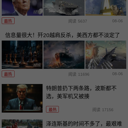
08-06
最热
阅读
5637
信息量很大！歼20越肩反杀，美西方都不淡定了
08-06
最热
阅读
11696
特朗普扔下两条路，波斯都不
选，美军机又被揍
最热
阅读
17156
泽连斯基的时间不多了，最艰难