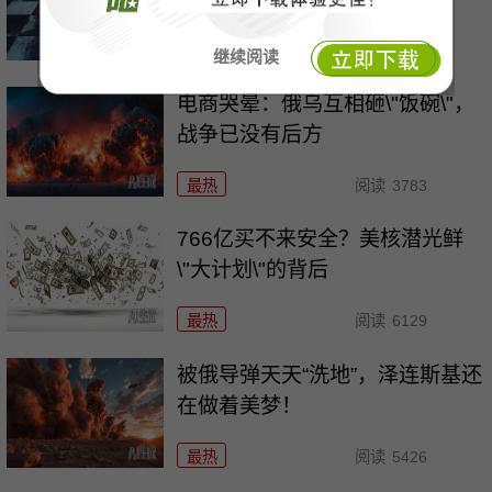
最热
阅读
5861
继续阅读
电商哭晕：俄乌互相砸\"饭碗\"，
战争已没有后方
最热
阅读
3783
766亿买不来安全？美核潜光鲜
\"大计划\"的背后
最热
阅读
6129
被俄导弹天天“洗地”，泽连斯基还
在做着美梦！
最热
阅读
5426