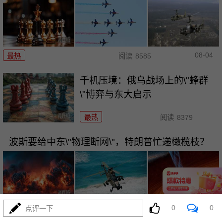
08-04
最热
阅读
8585
千机压境：俄乌战场上的\"蜂群
\"博弈与东大启示
最热
阅读
8379
波斯要给中东\"物理断网\"，特朗普忙递橄榄枝？
0
0
08-04
点评一下
最热
阅读
7050