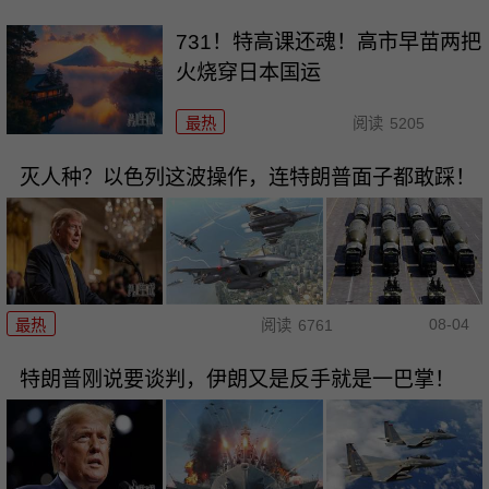
731！特高课还魂！高市早苗两把
火烧穿日本国运
最热
阅读
5205
灭人种？以色列这波操作，连特朗普面子都敢踩！
08-04
最热
阅读
6761
特朗普刚说要谈判，伊朗又是反手就是一巴掌！