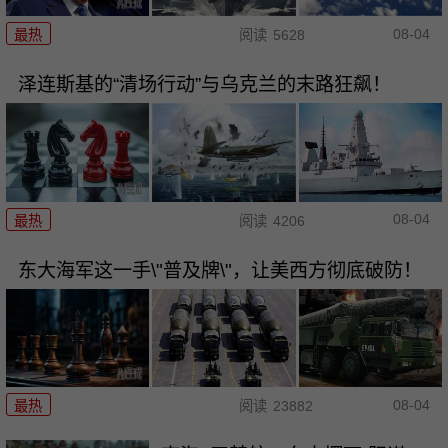
08-04
最热
阅读
5628
泽连斯基的“清场行动”与乌克兰的末路狂飙！
08-04
最热
阅读
4206
东大海军这一手\"普及牌\"，让美西方彻底破防！
08-04
最热
阅读
23882