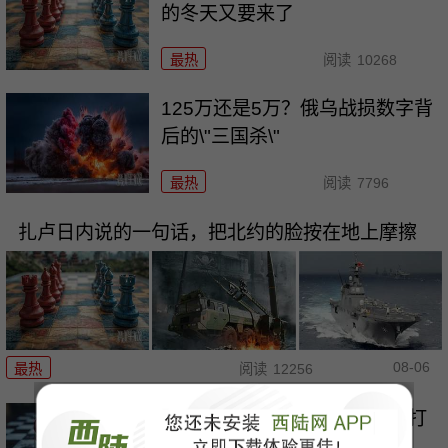
的冬天又要来了
最热
阅读
10268
125万还是5万？俄乌战损数字背
后的\"三国杀\"
最热
阅读
7796
扎卢日内说的一句话，把北约的脸按在地上摩擦
08-06
最热
阅读
12256
对检察官体系下手！李在明要打
破\"青瓦台魔咒\"