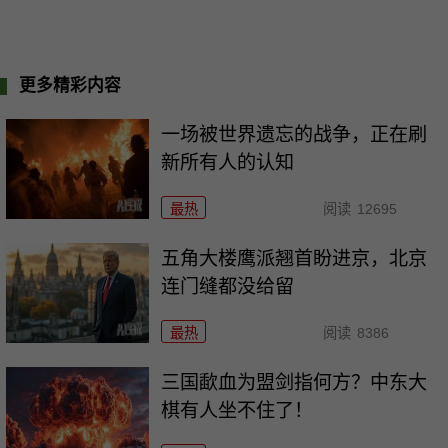
更多精彩内容
一场被世界遗忘的战争，正在刷
新所有人的认知
最热
阅读
12695
五角大楼鹰派翘首盼进京，北京
连门缝都没给留
最热
阅读
8386
三国歃血为盟剑指何方？中东大
棋有人坐不住了！