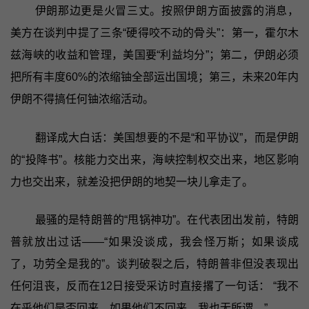
伊朗那边更是火冒三丈。按照伊朗方面披露的消息，
美方在谈判中提了三条“硬得咬不动的骨头”：第一，霍尔木
兹海峡的收益和管理，美国要“利益均分”；第二，伊朗必须
把所有丰度60%的浓缩铀全部运出国境；第三，未来20年内
伊朗不得搞任何铀浓缩活动。
翻译成大白话：美国想要的不是“和平协议”，而是伊朗
的“投降书”。核能力交出来，海峡控制权交出来，地区影响
力也交出来，就差没把伊朗的地契一块儿拿走了。
最骚的是特朗普的“甩锅神功”。在代表团出发前，特朗
普就放出过话——“如果没谈成，我会怪万斯；如果谈成
了，功劳全是我的”。谈判破裂之后，特朗普非但没表现出
任何沮丧，反而在12日接受采访时直接撂了一句话： “我不
在乎他们是否回来。如果他们不回来，我也无所谓。”