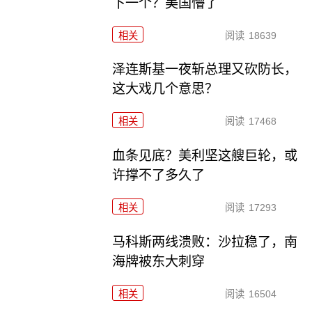
下一个？美国懵了
相关
阅读
18639
泽连斯基一夜斩总理又砍防长，
这大戏几个意思？
相关
阅读
17468
血条见底？美利坚这艘巨轮，或
许撑不了多久了
相关
阅读
17293
马科斯两线溃败：沙拉稳了，南
海牌被东大刺穿
相关
阅读
16504