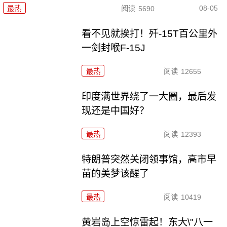
08-05
最热
阅读
5690
看不见就挨打！歼-15T百公里外
一剑封喉F-15J
最热
阅读
12655
印度满世界绕了一大圈，最后发
现还是中国好？
最热
阅读
12393
特朗普突然关闭领事馆，高市早
苗的美梦该醒了
最热
阅读
10419
黄岩岛上空惊雷起！东大\"八一