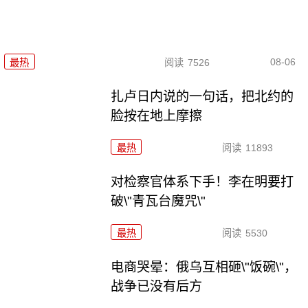
08-06
最热
阅读
7526
扎卢日内说的一句话，把北约的
脸按在地上摩擦
最热
阅读
11893
对检察官体系下手！李在明要打
破\"青瓦台魔咒\"
最热
阅读
5530
电商哭晕：俄乌互相砸\"饭碗\"，
战争已没有后方