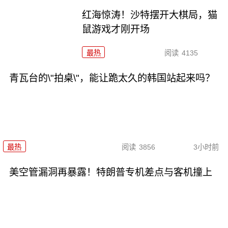
红海惊涛！沙特摆开大棋局，猫
鼠游戏才刚开场
最热
阅读
4135
青瓦台的\"拍桌\"，能让跪太久的韩国站起来吗？
最热
阅读
3856
3小时前
美空管漏洞再暴露！特朗普专机差点与客机撞上