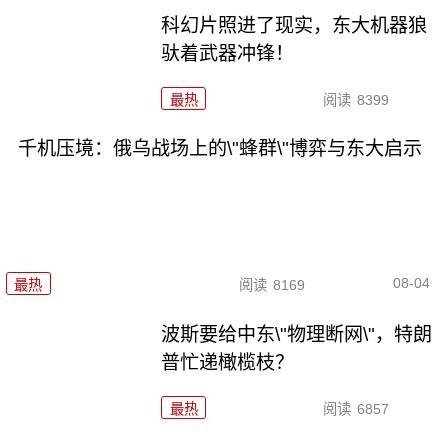
科幻片照进了现实，东大机器狼
驮着武器冲锋！
最热
阅读
8399
千机压境：俄乌战场上的\"蜂群\"博弈与东大启示
08-04
最热
阅读
8169
波斯要给中东\"物理断网\"，特朗
普忙递橄榄枝？
最热
阅读
6857