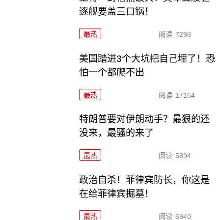
逐舰要盖三口锅！
最热
阅读
7298
美国踏进3个大坑把自己埋了！恐
怕一个都爬不出
最热
阅读
17164
特朗普要对伊朗动手？最狠的还
没来，最骚的来了
最热
阅读
5894
政治自杀！菲律宾防长，你这是
在给菲律宾掘墓！
最热
阅读
6940