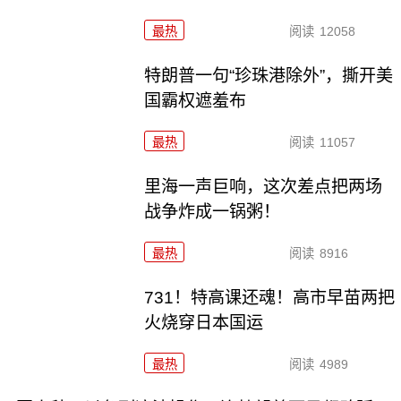
最热
阅读
12058
特朗普一句“珍珠港除外”，撕开美
国霸权遮羞布
最热
阅读
11057
里海一声巨响，这次差点把两场
战争炸成一锅粥！
最热
阅读
8916
731！特高课还魂！高市早苗两把
火烧穿日本国运
最热
阅读
4989