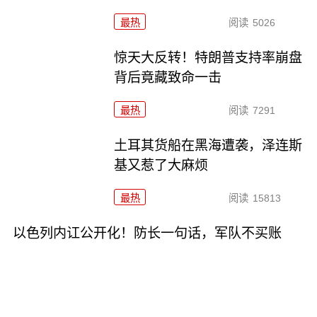
最热
阅读
5026
惊天大反转！特朗普支持率崩盘
背后竟藏致命一击
最热
阅读
7291
土耳其货船在黑海遭袭，泽连斯
基又惹了大麻烦
最热
阅读
15813
以色列内讧公开化！防长一句话，军队不买账