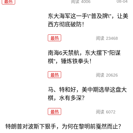
08-04
最热
阅读
4006
东大海军这一手\"普及牌\"，让美
西方彻底破防！
最热
阅读
23468
南海6天禁航，东大摆下“阳谋
棋”，锤炼铁拳头！
最热
阅读
20626
马、特和好，美中期选举这盘大
棋，水有多深？
最热
阅读
6072
特朗普对波斯下狠手，为何在黎明前戛然而止？