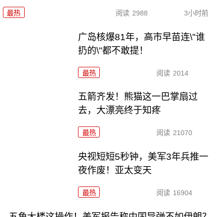
最热
阅读
2988
3小时前
广岛核爆81年，高市早苗连\"谁
扔的\"都不敢提！
最热
阅读
2014
五箭齐发！熊猫这一巴掌扇过
去，大漂亮终于知疼
最热
阅读
21070
央视短短5秒钟，美军3年兵推一
夜作废！亚太变天
最热
阅读
16904
五角大楼这操作！美军报告称中国导弹不如伊朗？