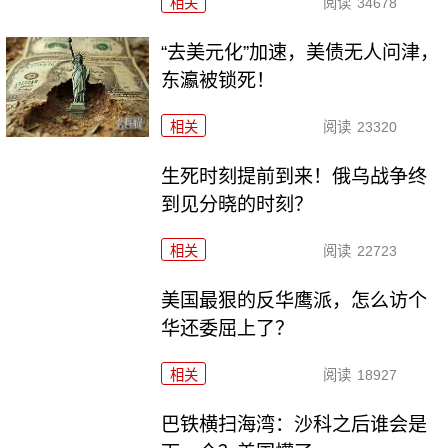
相关
阅读
34678
“去美元化”加速，美债无人问津，
东瀛被锁死！
相关
阅读
23320
生死时刻提前到来！俄乌战争终
到见分晓的时刻？
相关
阅读
22723
美国最狠的反华鹰派，怎么访个
华还委屈上了？
相关
阅读
18927
巴铁横扫海湾：沙科之后谁会是