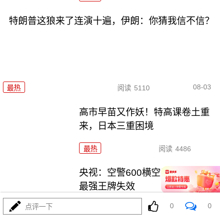
特朗普这狼来了连演十遍，伊朗：你猜我信不信？
08-03
最热
阅读
5110
高市早苗又作妖！特高课卷土重
来，日本三重困境
最热
阅读
4486
央视：空警600横空出世，美航母
最强王牌失效
0
0
点评一下
最热
阅读
23362