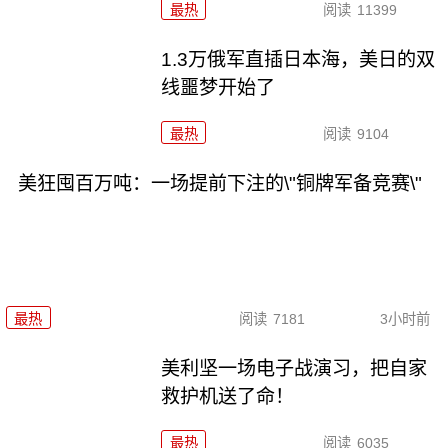
最热
阅读
11399
1.3万俄军直插日本海，美日的双
线噩梦开始了
最热
阅读
9104
美狂囤百万吨：一场提前下注的\"铜牌军备竞赛\"
最热
阅读
7181
3小时前
美利坚一场电子战演习，把自家
救护机送了命！
最热
阅读
6035