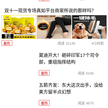
双十一现货专场真如平台商家所说的那样吗？
最热
阅读
31145
4小时前
莫迪开大！砸碎印军17个司令
部，重组指挥结构
最热
阅读
6240
五箭齐发：东大这次出手，没给
美方留半点幻想
最热
阅读
4675