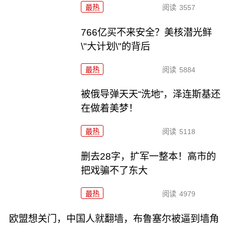
最热
阅读
3557
766亿买不来安全？美核潜光鲜
\"大计划\"的背后
最热
阅读
5884
被俄导弹天天“洗地”，泽连斯基还
在做着美梦！
最热
阅读
5118
删去28字，扩军一整本！高市的
把戏骗不了东大
最热
阅读
4979
欧盟想关门，中国人就翻墙，布鲁塞尔被逼到墙角