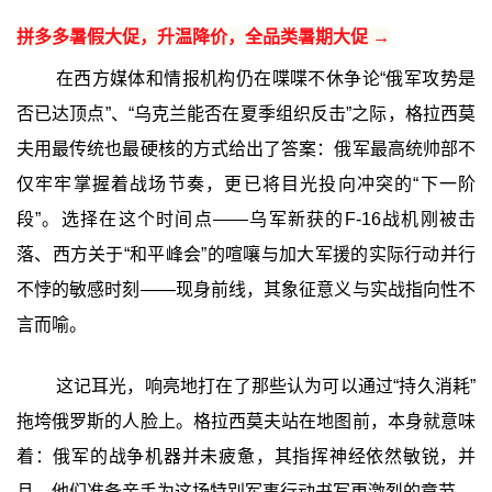
拼多多暑假大促，升温降价，全品类暑期大促 →
在西方媒体和情报机构仍在喋喋不休争论“俄军攻势是
否已达顶点”、“乌克兰能否在夏季组织反击”之际，格拉西莫
夫用最传统也最硬核的方式给出了答案：俄军最高统帅部不
仅牢牢掌握着战场节奏，更已将目光投向冲突的“下一阶
段”。选择在这个时间点——乌军新获的F-16战机刚被击
落、西方关于“和平峰会”的喧嚷与加大军援的实际行动并行
不悖的敏感时刻——现身前线，其象征意义与实战指向性不
言而喻。
这记耳光，响亮地打在了那些认为可以通过“持久消耗”
拖垮俄罗斯的人脸上。格拉西莫夫站在地图前，本身就意味
着：俄军的战争机器并未疲惫，其指挥神经依然敏锐，并
且，他们准备亲手为这场特别军事行动书写更激烈的章节。