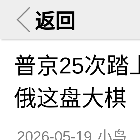
返回
普京25次
俄这盘大棋
2026-05-19
小鸟