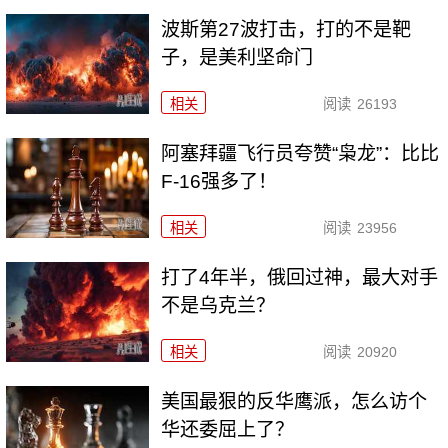
波斯第27波打击，打的不是靶
子，是美利坚命门
相关
阅读
26193
阿塞拜疆飞行员夸赞“枭龙”：比比
F-16强多了！
相关
阅读
23956
打了4年半，俄回过神，最大对手
不是乌克兰？
相关
阅读
20920
美国最狠的反华鹰派，怎么访个
华还委屈上了？