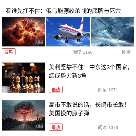
看谁先扛不住：俄乌能源绞杀战的底牌与死穴
最热
阅读
1160
刚刚
美利坚靠不住！中东这3个国家，
结成势力新3角
最热
阅读
1671
高市不敢说的话，长崎市长敢！
美国投的原子弹
最热
阅读
1376