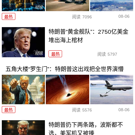
08-06
最热
阅读
7096
特朗普“黄金舰队”：2750亿美金
堆出海上棺材
最热
阅读
5797
五角大楼“罗生门”：特朗普这出戏把全世界演懵
08-06
最热
阅读
5576
特朗普扔下两条路，波斯都不
选，美军机又被揍