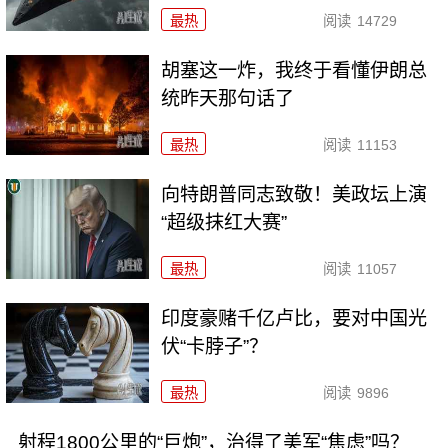
最热
阅读
14729
胡塞这一炸，我终于看懂伊朗总
统昨天那句话了
最热
阅读
11153
向特朗普同志致敬！美政坛上演
“超级抹红大赛”
最热
阅读
11057
印度豪赌千亿卢比，要对中国光
伏“卡脖子”？
最热
阅读
9896
射程1800公里的“巨炮”，治得了美军“焦虑”吗？