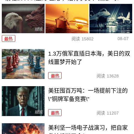
08-07
最热
阅读
15802
1.3万俄军直插日本海，美日的双
线噩梦开始了
最热
阅读
13628
美狂囤百万吨：一场提前下注的
\"铜牌军备竞赛\"
最热
阅读
11207
美利坚一场电子战演习，把自家