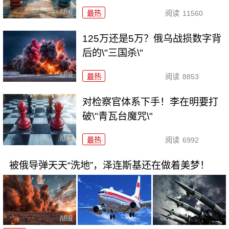
最热
阅读
11560
125万还是5万？俄乌战损数字背
后的\"三国杀\"
最热
阅读
8853
对检察官体系下手！李在明要打
破\"青瓦台魔咒\"
最热
阅读
6992
被俄导弹天天“洗地”，泽连斯基还在做着美梦！