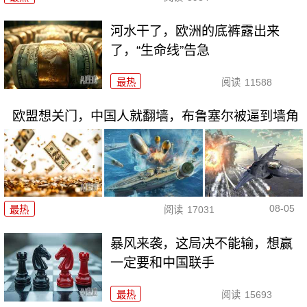
河水干了，欧洲的底裤露出来
了，“生命线”告急
最热
阅读
11588
欧盟想关门，中国人就翻墙，布鲁塞尔被逼到墙角
08-05
最热
阅读
17031
暴风来袭，这局决不能输，想赢
一定要和中国联手
最热
阅读
15693