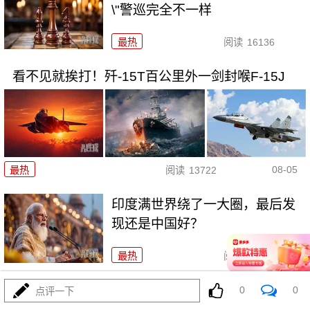
\"警巡完全不一样
最热
阅读
16136
看不见就挨打！歼-15T百公里外一剑封喉F-15J
08-05
最热
阅读
13722
印度满世界绕了一大圈，最后发
现还是中国好？
最热
阅读
13297
特朗普突然关闭领事馆，高市早苗的美梦该醒了
0
0
点评一下