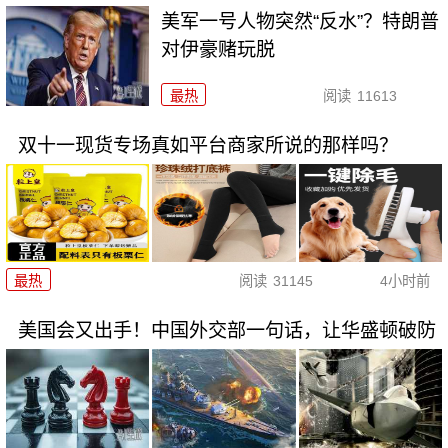
美军一号人物突然“反水”？特朗普
对伊豪赌玩脱
最热
阅读
11613
双十一现货专场真如平台商家所说的那样吗？
最热
阅读
31145
4小时前
美国会又出手！中国外交部一句话，让华盛顿破防