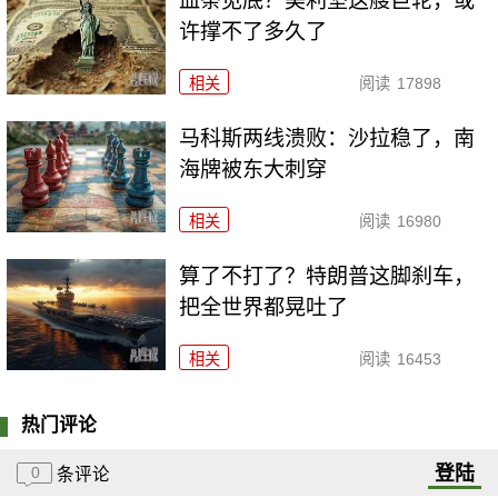
血条见底？美利坚这艘巨轮，或
许撑不了多久了
相关
阅读
17898
马科斯两线溃败：沙拉稳了，南
海牌被东大刺穿
相关
阅读
16980
算了不打了？特朗普这脚刹车，
把全世界都晃吐了
相关
阅读
16453
热门评论
登陆
0
条评论