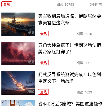
最热
阅读
10793
3小时前
美军收到最后通牒：伊朗居然要
求美答应这六条
最热
阅读
6610
五角大楼急疯了！伊朗这场仗把
美帝家底打穿了！
最热
阅读
5051
箭式反导系统测试完成！以色列
重定义下一场战争
最热
阅读
4623
省440万丢5座城？美国这波操作