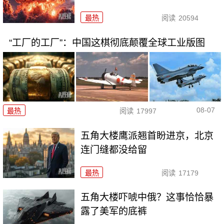
最热
阅读
20594
“工厂的工厂”：中国这棋彻底颠覆全球工业版图
08-07
最热
阅读
17997
五角大楼鹰派翘首盼进京，北京
连门缝都没给留
最热
阅读
17179
五角大楼吓唬中俄？这事恰恰暴
露了美军的底裤