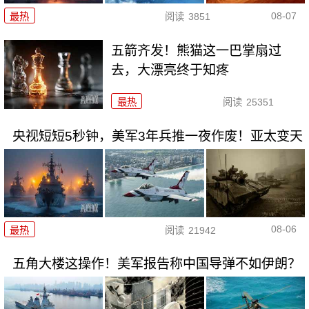
08-07
最热
阅读
3851
五箭齐发！熊猫这一巴掌扇过
去，大漂亮终于知疼
最热
阅读
25351
央视短短5秒钟，美军3年兵推一夜作废！亚太变天
08-06
最热
阅读
21942
五角大楼这操作！美军报告称中国导弹不如伊朗？