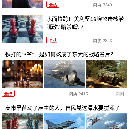
最热
阅读
3240
水面拉跨！美利坚19艘攻击核潜
艇改\"暗杀艇\"？
最热
阅读
2343
铁打的“6爷”，是如何熬成了东大的战略名片？
最热
阅读
2415
刚刚
高市早苗动了麻生的人，自民党这潭水要搅浑了