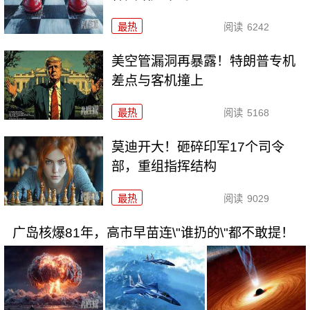
最热
阅读
6242
美空管漏洞再暴露！特朗普专机
差点与客机撞上
最热
阅读
5168
莫迪开大！砸碎印军17个司令
部，重组指挥结构
最热
阅读
9029
广岛核爆81年，高市早苗连\"谁扔的\"都不敢提！