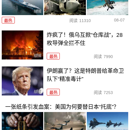
08-07
最热
阅读
11310
炸疯了！俄乌互掀“仓库战”，28
枚导弹全拦不住
最热
阅读
7990
伊朗赢了？这是特朗普给革命卫
队下“精准毒计”
最热
阅读
7253
一张纸条引发血案：美国为何要替日本“托底”？