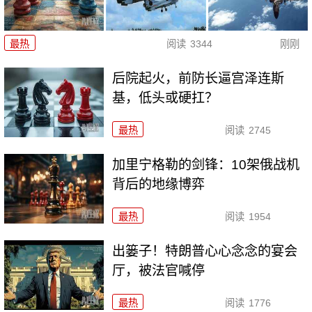
最热
阅读
3344
刚刚
后院起火，前防长逼宫泽连斯
基，低头或硬扛？
最热
阅读
2745
加里宁格勒的剑锋：10架俄战机
背后的地缘博弈
最热
阅读
1954
出篓子！特朗普心心念念的宴会
厅，被法官喊停
最热
阅读
1776