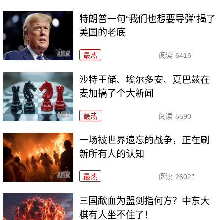
特朗普一句“我们也想要导弹”揭了
美国的老底
最热
阅读
6416
沙特王储、埃尔多安、夏巴兹在
麦加搞了个大新闻
最热
阅读
5590
一场被世界遗忘的战争，正在刷
新所有人的认知
最热
阅读
26027
三国歃血为盟剑指何方？中东大
棋有人坐不住了！