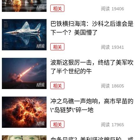
相关
阅读
19406
巴铁横扫海湾：沙科之后谁会是
下一个？美国懵了
相关
阅读
19341
波斯这狠厉一击，终结了美军吹
了半个世纪的牛
相关
阅读
18605
冲之鸟礁一声炮响，高市早苗的
\"岛链梦\"碎一地
相关
阅读
17965