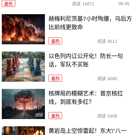
08-05
最热
阅读
16871
赫梅利尼茨基7小时殉爆，乌后方
比前线更致命
最热
阅读
8612
以色列内讧公开化！防长一句
话，军队不买账
最热
阅读
6685
核牌局的模糊艺术：普京核红
线，到底有多红？
最热
阅读
5408
黄岩岛上空惊雷起！东大\"八一