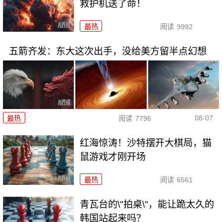
救护机送了命！
最热
阅读
9992
五箭齐发：东大这次出手，没给美方留半点幻想
08-07
最热
阅读
7796
红海惊涛！沙特摆开大棋局，猫
鼠游戏才刚开场
最热
阅读
6561
青瓦台的\"拍桌\"，能让跪太久的
韩国站起来吗？