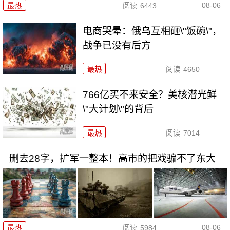
08-06
最热
阅读
6443
电商哭晕：俄乌互相砸\"饭碗\"，
战争已没有后方
最热
阅读
4650
766亿买不来安全？美核潜光鲜
\"大计划\"的背后
最热
阅读
7014
删去28字，扩军一整本！高市的把戏骗不了东大
08-06
最热
阅读
5984